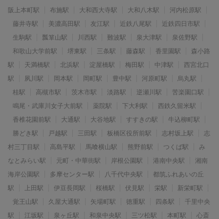
阪上本町駅
布施駅
大和西大寺駅
大和八木駅
河内松原駅
藤井寺駅
美濃高田駅
友江駅
近鉄八尾駅
近鉄四日市駅
生駒駅
瓢箪山駅
川西駅
難波駅
泉大津駅
泉佐野駅
和歌山大学前駅
堺東駅
三条駅
藤森駅
香里園駅
森小路
駅
天満橋駅
北浜駅
淀屋橋駅
梅田駅
中津駅
西宮北口
駅
夙川駅
岡本駅
岡町駅
豊中駅
河原町駅
烏丸駅
桂駅
高槻市駅
茨木市駅
淡路駅
逆瀬川駅
苦楽園口駅
鳴尾・武庫川女子大前駅
薬院駅
下大利駅
西鉄久留米駅
香椎花園前駅
大通駅
大谷地駅
すすきの駅
牛込柳町駅
勝どき駅
戸越駅
三田駅
板橋区役所前駅
志村坂上駅
志
村三丁目駅
高島平駅
馬喰横山駅
熊野前駅
つくば駅
み
なとみらい駅
元町・中華街駅
岸根公園駅
港南中央駅
湘南
海岸公園駅
多摩センター駅
八千代中央駅
都筑ふれあいの丘
駅
上田駅
伊豆長岡駅
桜橋駅
伏見駅
栄駅
新栄町駅
覚王山駅
久屋大通駅
矢場町駅
徳重駅
四条駅
千里中央
駅
江坂駅
泉ヶ丘駅
和泉中央駅
三ツ松駅
本町駅
心斎