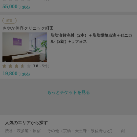
55,000
円
(税込)
町田
さやか美容クリニック町田
脂肪溶解注射（2本）＋脂肪燃焼点滴＋ゼニカ
ル（2錠）+ラフォス
3.8
（5件）
19,800
円
(税込)
もっとチケットを見る
人気のエリアから探す
渋谷・表参道・原宿
その他（京橋・天王寺・泉佐野など）
銀