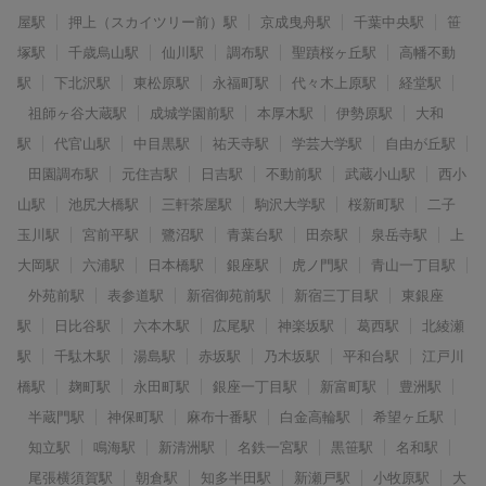
屋駅
押上（スカイツリー前）駅
京成曳舟駅
千葉中央駅
笹
塚駅
千歳烏山駅
仙川駅
調布駅
聖蹟桜ヶ丘駅
高幡不動
駅
下北沢駅
東松原駅
永福町駅
代々木上原駅
経堂駅
祖師ヶ谷大蔵駅
成城学園前駅
本厚木駅
伊勢原駅
大和
駅
代官山駅
中目黒駅
祐天寺駅
学芸大学駅
自由が丘駅
田園調布駅
元住吉駅
日吉駅
不動前駅
武蔵小山駅
西小
山駅
池尻大橋駅
三軒茶屋駅
駒沢大学駅
桜新町駅
二子
玉川駅
宮前平駅
鷺沼駅
青葉台駅
田奈駅
泉岳寺駅
上
大岡駅
六浦駅
日本橋駅
銀座駅
虎ノ門駅
青山一丁目駅
外苑前駅
表参道駅
新宿御苑前駅
新宿三丁目駅
東銀座
駅
日比谷駅
六本木駅
広尾駅
神楽坂駅
葛西駅
北綾瀬
駅
千駄木駅
湯島駅
赤坂駅
乃木坂駅
平和台駅
江戸川
橋駅
麹町駅
永田町駅
銀座一丁目駅
新富町駅
豊洲駅
半蔵門駅
神保町駅
麻布十番駅
白金高輪駅
希望ヶ丘駅
知立駅
鳴海駅
新清洲駅
名鉄一宮駅
黒笹駅
名和駅
尾張横須賀駅
朝倉駅
知多半田駅
新瀬戸駅
小牧原駅
大