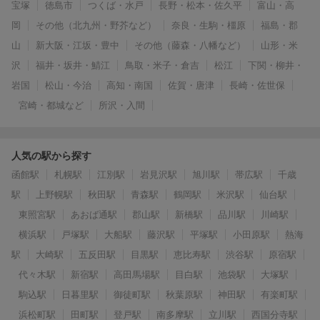
宝塚
徳島市
つくば・水戸
長野・松本・佐久平
富山・高
岡
その他（北九州・野芥など）
奈良・生駒・橿原
福島・郡
山
新大阪・江坂・豊中
その他（藤森・八幡など）
山形・米
沢
福井・坂井・鯖江
鳥取・米子・倉吉
松江
下関・柳井・
岩国
松山・今治
高知・南国
佐賀・唐津
長崎・佐世保
宮崎・都城など
所沢・入間
人気の駅から探す
函館駅
札幌駅
江別駅
岩見沢駅
旭川駅
帯広駅
千歳
駅
上野幌駅
秋田駅
青森駅
鶴岡駅
米沢駅
仙台駅
東照宮駅
あおば通駅
郡山駅
新橋駅
品川駅
川崎駅
横浜駅
戸塚駅
大船駅
藤沢駅
平塚駅
小田原駅
熱海
駅
大崎駅
五反田駅
目黒駅
恵比寿駅
渋谷駅
原宿駅
代々木駅
新宿駅
高田馬場駅
目白駅
池袋駅
大塚駅
駒込駅
日暮里駅
御徒町駅
秋葉原駅
神田駅
有楽町駅
浜松町駅
田町駅
登戸駅
南多摩駅
立川駅
西国分寺駅