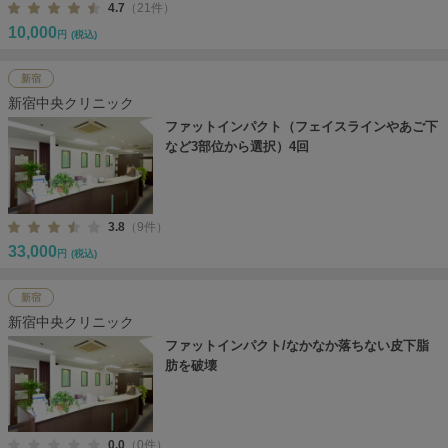
4.7
（21件）
10,000
円
(税込)
新宿
新宿中央クリニック
ファットインパクト（フェイスラインやあご下
など3部位から選択）4回
3.8
（9件）
33,000
円
(税込)
新宿
新宿中央クリニック
ファットインパクト/なかなか落ちない皮下脂
肪を破壊
0.0
（0件）