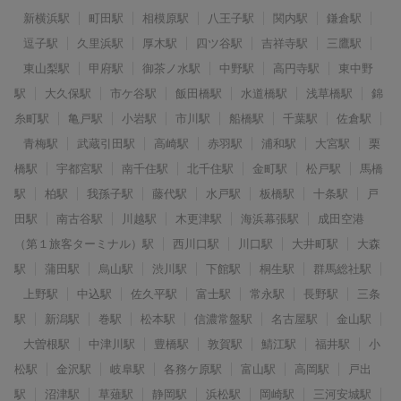
新横浜駅
町田駅
相模原駅
八王子駅
関内駅
鎌倉駅
逗子駅
久里浜駅
厚木駅
四ツ谷駅
吉祥寺駅
三鷹駅
東山梨駅
甲府駅
御茶ノ水駅
中野駅
高円寺駅
東中野
駅
大久保駅
市ケ谷駅
飯田橋駅
水道橋駅
浅草橋駅
錦
糸町駅
亀戸駅
小岩駅
市川駅
船橋駅
千葉駅
佐倉駅
青梅駅
武蔵引田駅
高崎駅
赤羽駅
浦和駅
大宮駅
栗
橋駅
宇都宮駅
南千住駅
北千住駅
金町駅
松戸駅
馬橋
駅
柏駅
我孫子駅
藤代駅
水戸駅
板橋駅
十条駅
戸
田駅
南古谷駅
川越駅
木更津駅
海浜幕張駅
成田空港
（第１旅客ターミナル）駅
西川口駅
川口駅
大井町駅
大森
駅
蒲田駅
烏山駅
渋川駅
下館駅
桐生駅
群馬総社駅
上野駅
中込駅
佐久平駅
富士駅
常永駅
長野駅
三条
駅
新潟駅
巻駅
松本駅
信濃常盤駅
名古屋駅
金山駅
大曽根駅
中津川駅
豊橋駅
敦賀駅
鯖江駅
福井駅
小
松駅
金沢駅
岐阜駅
各務ケ原駅
富山駅
高岡駅
戸出
駅
沼津駅
草薙駅
静岡駅
浜松駅
岡崎駅
三河安城駅