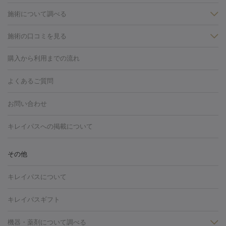
施術について調べる
施術の口コミを見る
美白
白玉点滴・白玉注射
高濃度ビタミンC点滴
美容内服
フォトフェイシャルM22
フラクショナルレーザー
レーザートーニ
購入から利用までの流れ
ング
ケミカルピーリング
プラセンタ注射
イオン導入
しみ・そばかす・肝斑
よくあるご質問
HIFU（ハイフ）
白玉点滴・白玉注射
高濃度ビタミンC点滴
フォトフェイシャル
レーザートーニング
ピコレーザートーニン
糸リフト
ボトックス
ボツリヌストキシン
エレクトロポレー
グ
フォトシルクプラス
美容内服
お問い合わせ
ション
ダーマペン
ピコフラクショナルレーザー
ピコレーザー
トーニング
ハイドラフェイシャル
マッサージピール
脂肪溶解
キレイパスへの掲載について
しわ・たるみ
注射
美容点滴・美容注射
フォトRF
PRP皮膚再生療法
脂肪
ヒアルロン酸注射
ボトックス注射
ボツリヌストキシン注射
水
冷却
医療脱毛（顔）
医療脱毛（全身）
医療脱毛（あし）
その他
光注射
PRP皮膚再生療法
RF治療（テノール）
スネコス注射
医療脱毛（VIO）
水光注射（ハリ・美肌）
レーザー治療（ハ
美容内服
キレイパスについて
リ・美肌）
光治療（フォトフェイシャルなど）
アートメイク
毛穴・ニキビ跡
BNLS
二重埋没
医療脱毛（背中）
医療脱毛（うで）
医療
キレイパスギフト
フラクショナルレーザー
ピコフラクショナルレーザー
ダーマペ
脱毛（脇）
にんにく注射
ピアス穴あけ
AGA
医療脱毛
ン
機器・薬剤について調べる
ハイドラフェイシャル
ベルベットスキン
ポテンツァ
美
（胸）
ほくろ・いぼ切除
レーザー治療（ほくろ・いぼ除去）