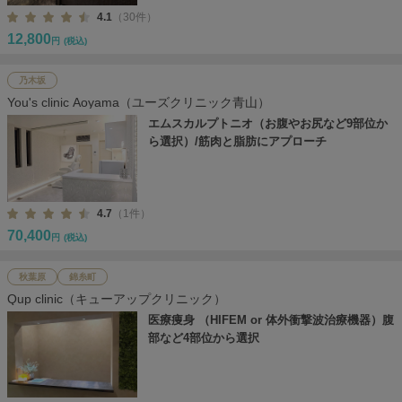
4.1
（30件）
12,800
円
(税込)
乃木坂
You's clinic Aoyama（ユーズクリニック青山）
エムスカルプトニオ（お腹やお尻など9部位か
ら選択）/筋肉と脂肪にアプローチ
4.7
（1件）
70,400
円
(税込)
秋葉原
錦糸町
Qup clinic（キューアップクリニック）
医療痩身 （HIFEM or 体外衝撃波治療機器）腹
部など4部位から選択