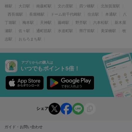
橋駅
大日駅
南森町駅
文の里駅
四ツ橋駅
北加賀屋駅
西長堀駅
長堀橋駅
ドーム前千代崎駅
住吉駅
本通駅
八
丁堀駅
梅本駅
天神駅
藤崎駅
野芥駅
六本松駅
新木屋
瀬駅
佐々駅
通町筋駅
水道町駅
県庁前駅
美栄橋駅
牧
志駅
おもろまち駅
アプリからの購入は
いつでもポイント5倍！
シェア
ガイド・お問い合わせ