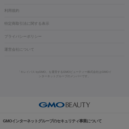
容内服
タトゥー除去
医療痩身
傷跡治療
医療脱毛（おなか）
疲
利用規約
薬剤
労回復点滴・疲労回復注射
くま治療
切開施術
デリケートゾー
リジェノックス
クレヴィエル
ファットインパクト
ヒアルロニ
ほくろ・いぼ
ンケア
ホワイトニング
わきが治療
カベリン
隆鼻術
医療
特定商取引法に関する表示
ダーゼ
サリチル酸マクロゴールピーリング
ボライト
幹細胞培
CO2レーザー
脱毛（お尻）
ショッピングリフト
ガミースマイル治療
レーザ
養上清液
プライバシーポリシー
ー治療（しみ・くすみ）
水光注射（しみ・くすみ）
RF治療
レ
小顔・フェイスライン
ーザー治療（毛穴・ニキビ跡）
涙袋ヒアルロン酸
顎ヒアルロン
機器
運営会社について
HIFU（ハイフ）
糸リフト
ショッピングリフト
酸
唇ヒアルロン酸注射
水光注射（毛穴・ニキビ跡）
鼻ヒアル
ルメッカ
プラズマシャワー
ウルトラセルQプラス
BBL光治
ロン酸注射
医療脱毛（うなじ）
ヒアルロン酸注射（豊胸）
レ
痩身・ダイエット
療
メディオスター
ジェネシス
ウルトラアクセント
ウルト
ーザー治療（黒ずみ）
医療脱毛（指）
ダイエット点滴・ ダイエ
脂肪溶解注射
BNLS・BNLS neo
カベリン
輪郭注射（MLM）
「キレイパス byGMO」を運営するGMOビューティー株式会社はGMOイ
ラフォーマー（ウルトラフォーマーⅢ）
サーマクール
イントラ
ンターネットグループのメンバーです。
ット注射
レーザーピーリング
レーザー治療（しみスポット照
脂肪冷却
セル
イントラジェン
QスイッチYAGレーザー
Qスイッチルビ
射）
ベルベットスキン
レーザー治療（赤み改善）
マイクロボ
ーレーザー
ヴァンキッシュ
ミラドライ
フォトRF
美肌
トックス（ボトックスリフト）
クリーニング
GLP-1
セラミッ
美容点滴
美容注射
ケミカルピーリング
マッサージピール
その他
ク治療
医療脱毛（ヒゲ）
ポテンツァ
トラネキサム酸
ジェ
イオン導入
エレクトロポレーション
レーザーピーリング
美
リードファインリフト
肩こり注射
ドラッグデリバリー（ポテン
ントルマックスプロ
イボ取り
シミ取り
シミ取り（皮膚科）
容内服
ツァ）
ハイドラジェントル
ルメッカ
ジェネシス
リジュラン
ラ
GMOインターネットグループのセキュリティ事業について
イムライト
Vビーム
シルファーム
スネコス
インモード