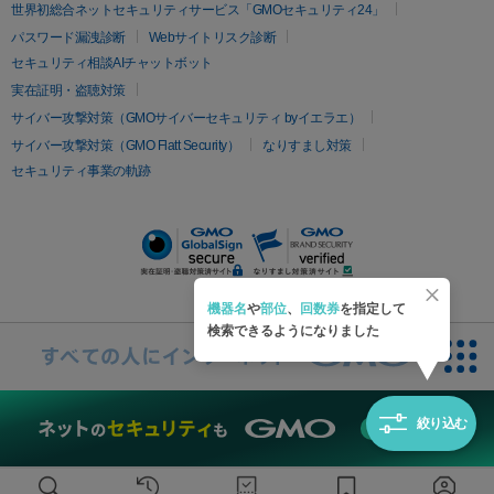
疲労回復・健康
世界初総合ネットセキュリティサービス「GMOセキュリティ24」
オリジオ
ミラノリピール
サーマジェン
リバースピール
パスワード漏洩診断
Webサイトリスク診断
プラセンタ注射
にんにく注射
オンダリフト
ジュベルック
ルビーフラクショナル
セキュリティ相談AIチャットボット
実在証明・盗聴対策
医療脱毛
サイバー攻撃対策（GMOサイバーセキュリティ byイエラエ）
医療脱毛（VIO）
医療脱毛
サイバー攻撃対策（GMO Flatt Security）
なりすまし対策
セキュリティ事業の軌跡
その他
二重埋没
アートメイク
ガミースマイル治療
オフィスホワイト
ニング
ピアス穴あけ
機器名
や
部位
、
回数券
を指定して
検索できるようになりました
絞り込む
無料診断