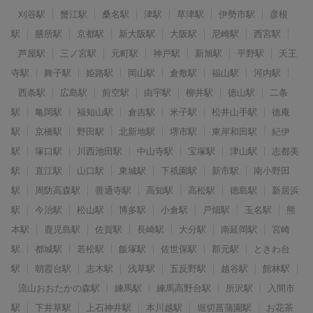
刈谷駅
蟹江駅
桑名駅
津駅
草津駅
伊勢市駅
彦根
駅
膳所駅
京都駅
新大阪駅
大阪駅
尼崎駅
西宮駅
芦屋駅
三ノ宮駅
元町駅
神戸駅
新旭駅
平野駅
天王
寺駅
舞子駅
姫路駅
岡山駅
倉敷駅
福山駅
河内駅
西条駅
広島駅
前空駅
由宇駅
柳井駅
徳山駅
二条
駅
亀岡駅
福知山駅
倉吉駅
米子駅
松井山手駅
徳庵
駅
京橋駅
野田駅
北新地駅
堺市駅
東岸和田駅
紀伊
駅
塚口駅
川西池田駅
中山寺駅
宝塚駅
津山駅
志都美
駅
直江駅
山口駅
東城駅
下祇園駅
新市駅
南小野田
駅
周防高森駅
善通寺駅
高知駅
高松駅
徳島駅
新居浜
駅
今治駅
松山駅
博多駅
小倉駅
戸畑駅
玉名駅
熊
本駅
鹿児島駅
佐賀駅
長崎駅
大分駅
南延岡駅
宮崎
駅
都城駅
若松駅
飯塚駅
佐世保駅
郡元駅
ときわ台
駅
朝霞台駅
志木駅
浅草駅
五反野駅
越谷駅
館林駅
流山おおたかの森駅
練馬駅
練馬高野台駅
所沢駅
入間市
駅
下井草駅
上石神井駅
本川越駅
堀切菖蒲園駅
お花茶