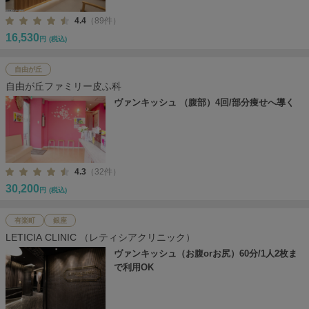
4.4
（89件）
16,530
円
(税込)
自由が丘
自由が丘ファミリー皮ふ科
ヴァンキッシュ （腹部）4回/部分痩せへ導く
4.3
（32件）
30,200
円
(税込)
有楽町
銀座
LETICIA CLINIC （レティシアクリニック）
ヴァンキッシュ（お腹orお尻）60分/1人2枚ま
で利用OK