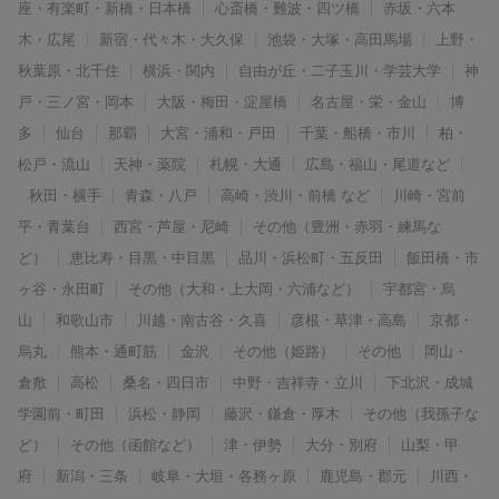
座・有楽町・新橋・日本橋
心斎橋・難波・四ツ橋
赤坂・六本
木・広尾
新宿・代々木・大久保
池袋・大塚・高田馬場
上野・
秋葉原・北千住
横浜・関内
自由が丘・二子玉川・学芸大学
神
戸・三ノ宮・岡本
大阪・梅田・淀屋橋
名古屋・栄・金山
博
多
仙台
那覇
大宮・浦和・戸田
千葉・船橋・市川
柏・
松戸・流山
天神・薬院
札幌・大通
広島・福山・尾道など
秋田・横手
青森・八戸
高崎・渋川・前橋 など
川崎・宮前
平・青葉台
西宮・芦屋・尼崎
その他（豊洲・赤羽・練馬な
ど）
恵比寿・目黒・中目黒
品川・浜松町・五反田
飯田橋・市
ヶ谷・永田町
その他（大和・上大岡・六浦など）
宇都宮・烏
山
和歌山市
川越・南古谷・久喜
彦根・草津・高島
京都・
烏丸
熊本・通町筋
金沢
その他（姫路）
その他
岡山・
倉敷
高松
桑名・四日市
中野・吉祥寺・立川
下北沢・成城
学園前・町田
浜松・静岡
藤沢・鎌倉・厚木
その他（我孫子な
ど）
その他（函館など）
津・伊勢
大分・別府
山梨・甲
府
新潟・三条
岐阜・大垣・各務ヶ原
鹿児島・郡元
川西・