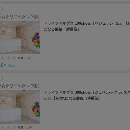
美容クリニック 大宮院
トライフィルプロ 100shots（リジュランi 2cc）
になる部位［麻酔込］
0.0
（0件）
10
円
(税込)
美容クリニック 大宮院
トライフィルプロ 300shots（ジュベルック or ス
6cc）顔の気になる部位［麻酔込］
0.0
（0件）