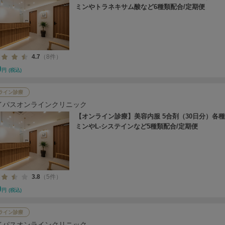
ミンやトラネキサム酸など6種類配合/定期便
4.7
（8件）
0
円
(税込)
ライン診療
イパスオンラインクリニック
【オンライン診療】美容内服 5合剤（30日分）各
ミンやL-システインなど5種類配合/定期便
3.8
（5件）
0
円
(税込)
ライン診療
イパスオンラインクリニック