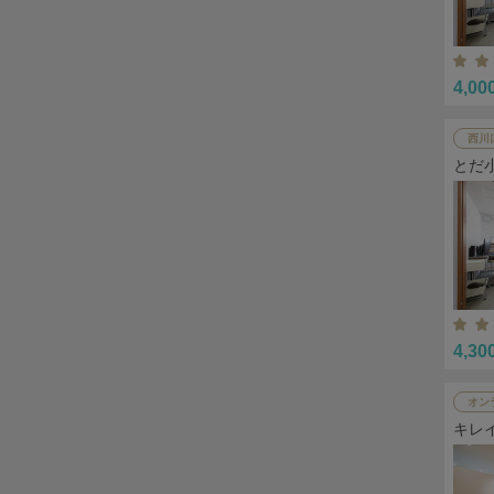
4,00
西川
とだ
4,30
オン
キレ