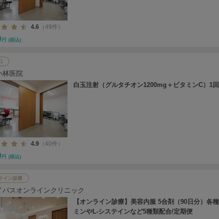
4.6
（49件）
0
円
(税込)
口
小林医院
白玉注射（グルタチオン1200mg＋ビタミンC）1回
4.9
（40件）
0
円
(税込)
ライン診療
イパスオンラインクリニック
【オンライン診療】美容内服 5合剤（90日分）各
ミンやL-システインなど5種類配合/定期便