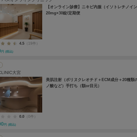
【オンライン診療】ニキビ内服（イソトレチノイ
20mg×30錠/定期便
4.5
（19件）
0
円
(税込)
CLINIC大宮
美肌注射（ポリヌクレオチド＋ECM成分＋20種類
ノ酸など）手打ち（額or目元）
0.0
（0件）
00
円
(税込)