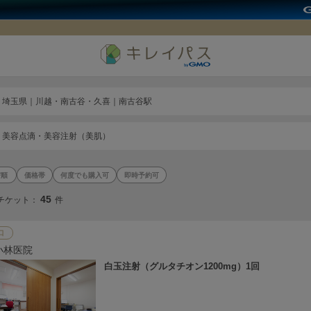
埼玉県｜川越・南古谷・久喜｜南古谷駅
美容点滴・美容注射（美肌）
価格帯
何度でも購入可
即時予約可
45
チケット：
件
口
小林医院
白玉注射（グルタチオン1200mg）1回