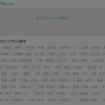
750
円
(税込)
もっとチケットを見る
のエリアから探す
・表参道・原宿
その他（京橋・天王寺・泉佐野など）
銀座・有楽町・
日本橋
心斎橋・難波・四ツ橋
赤坂・六本木・広尾
新宿・代々木・
池袋・大塚・高田馬場
上野・秋葉原・北千住
横浜・関内
自由が丘
川・学芸大学
神戸・三ノ宮・岡本
大阪・梅田・淀屋橋
名古屋・栄
博多
仙台
那覇
大宮・浦和・戸田
千葉・船橋・市川
柏・松
天神・薬院
札幌・大通
広島・福山・尾道など
秋田・横手
青森
高崎・渋川・前橋 など
川崎・宮前平・青葉台
西宮・芦屋・尼崎
洲・赤羽・練馬など）
恵比寿・目黒・中目黒
品川・浜松町・五反田
市ヶ谷・永田町
その他（大和・上大岡・六浦など）
宇都宮・烏山