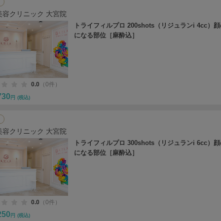
美容クリニック 大宮院
トライフィルプロ 200shots（リジュランi 4cc）
になる部位［麻酔込］
0.0
（0件）
730
円
(税込)
美容クリニック 大宮院
トライフィルプロ 300shots（リジュランi 6cc）
になる部位［麻酔込］
0.0
（0件）
250
円
(税込)