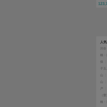
123,
人気
渋谷
橋・
保
子玉
山
山
戸
（豊
橋・