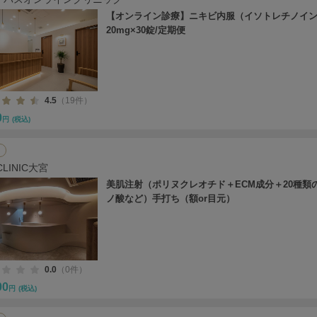
【オンライン診療】ニキビ内服（イソトレチノイ
20mg×30錠/定期便
4.5
（19件）
0
円
(税込)
CLINIC大宮
美肌注射（ポリヌクレオチド＋ECM成分＋20種類
ノ酸など）手打ち（額or目元）
0.0
（0件）
00
円
(税込)