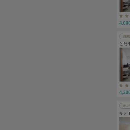
4,00
西川
とだ
4,30
オン
キレ