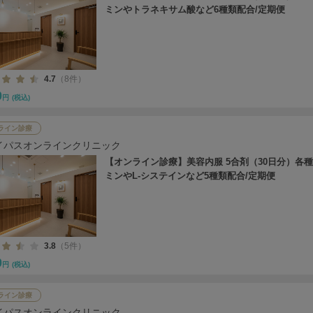
ミンやトラネキサム酸など6種類配合/定期便
4.7
（8件）
0
円
(税込)
ライン診療
イパスオンラインクリニック
【オンライン診療】美容内服 5合剤（30日分）各
ミンやL-システインなど5種類配合/定期便
3.8
（5件）
0
円
(税込)
ライン診療
イパスオンラインクリニック