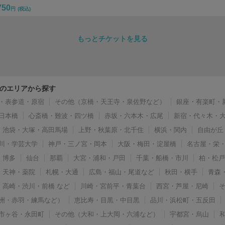
750
円
(税込)
もっとチケットを見る
のエリアから探す
・表参道・原宿
その他（京橋・天王寺・泉佐野など）
銀座・有楽町・
日本橋
心斎橋・難波・四ツ橋
赤坂・六本木・広尾
新宿・代々木・
池袋・大塚・高田馬場
上野・秋葉原・北千住
横浜・関内
自由が丘
川・学芸大学
神戸・三ノ宮・岡本
大阪・梅田・淀屋橋
名古屋・栄
博多
仙台
那覇
大宮・浦和・戸田
千葉・船橋・市川
柏・松
天神・薬院
札幌・大通
広島・福山・尾道など
秋田・横手
青森
高崎・渋川・前橋 など
川崎・宮前平・青葉台
西宮・芦屋・尼崎
洲・赤羽・練馬など）
恵比寿・目黒・中目黒
品川・浜松町・五反田
市ヶ谷・永田町
その他（大和・上大岡・六浦など）
宇都宮・烏山