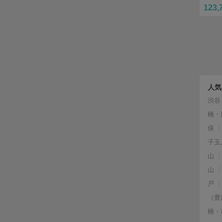
123,
人気
渋谷
橋・
保
子玉
山
山
戸
（豊
橋・