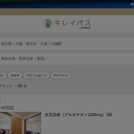
埼玉県｜川越・南古谷・久喜｜川越駅
美容点滴・美容注射（美肌）
価格帯
何度でも購入可
即時予約可
45
チケット：
件
口
小林医院
白玉注射（グルタチオン1200mg）1回