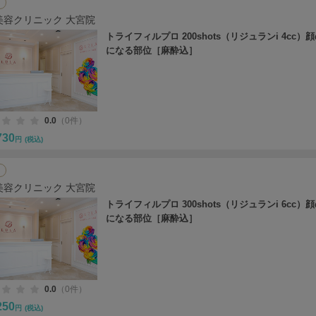
美容クリニック 大宮院
トライフィルプロ 200shots（リジュランi 4cc）
になる部位［麻酔込］
0.0
（0件）
730
円
(税込)
美容クリニック 大宮院
トライフィルプロ 300shots（リジュランi 6cc）
になる部位［麻酔込］
0.0
（0件）
250
円
(税込)