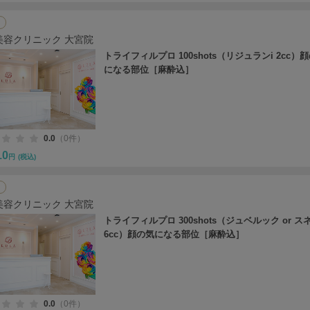
美容クリニック 大宮院
トライフィルプロ 100shots（リジュランi 2cc）
になる部位［麻酔込］
0.0
（0件）
10
円
(税込)
美容クリニック 大宮院
トライフィルプロ 300shots（ジュベルック or ス
6cc）顔の気になる部位［麻酔込］
0.0
（0件）