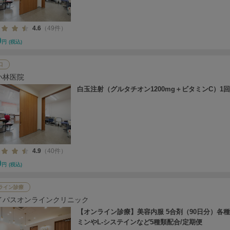
4.6
（49件）
0
円
(税込)
口
小林医院
白玉注射（グルタチオン1200mg＋ビタミンC）1回
4.9
（40件）
0
円
(税込)
ライン診療
イパスオンラインクリニック
【オンライン診療】美容内服 5合剤（90日分）各
ミンやL-システインなど5種類配合/定期便