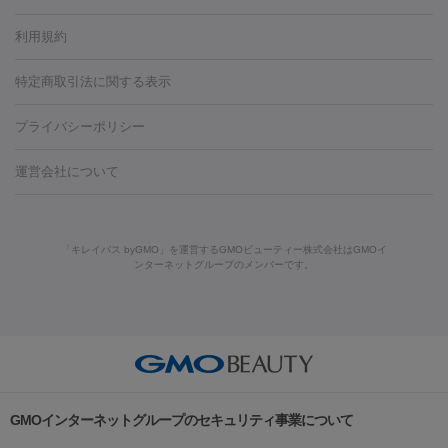
容内服
タトゥー除去
医療痩身
傷跡治療
医療脱毛（おなか）
疲
利用規約
薬剤
労回復点滴・疲労回復注射
くま治療
切開施術
デリケートゾー
リジェノックス
クレヴィエル
ファットインパクト
ヒアルロニ
ほくろ・いぼ
ンケア
ホワイトニング
わきが治療
カベリン
隆鼻術
医療
特定商取引法に関する表示
ダーゼ
サリチル酸マクロゴールピーリング
ボライト
幹細胞培
CO2レーザー
脱毛（お尻）
ショッピングリフト
ガミースマイル治療
レーザ
養上清液
プライバシーポリシー
ー治療（しみ・くすみ）
水光注射（しみ・くすみ）
RF治療
レ
小顔・フェイスライン
ーザー治療（毛穴・ニキビ跡）
涙袋ヒアルロン酸
顎ヒアルロン
機器
運営会社について
HIFU（ハイフ）
糸リフト
ショッピングリフト
酸
唇ヒアルロン酸注射
水光注射（毛穴・ニキビ跡）
鼻ヒアル
ルメッカ
プラズマシャワー
ウルトラセルQプラス
BBL光治
ロン酸注射
医療脱毛（うなじ）
ヒアルロン酸注射（豊胸）
レ
痩身・ダイエット
療
メディオスター
ジェネシス
ウルトラアクセント
ウルト
ーザー治療（黒ずみ）
医療脱毛（指）
ダイエット点滴・ ダイエ
脂肪溶解注射
BNLS・BNLS neo
カベリン
輪郭注射（MLM）
「キレイパス byGMO」を運営するGMOビューティー株式会社はGMOイ
ラフォーマー（ウルトラフォーマーⅢ）
サーマクール
イントラ
ンターネットグループのメンバーです。
ット注射
レーザーピーリング
レーザー治療（しみスポット照
脂肪冷却
セル
イントラジェン
QスイッチYAGレーザー
Qスイッチルビ
射）
ベルベットスキン
レーザー治療（赤み改善）
マイクロボ
ーレーザー
ヴァンキッシュ
ミラドライ
フォトRF
美肌
トックス（ボトックスリフト）
クリーニング
GLP-1
セラミッ
美容点滴
美容注射
ケミカルピーリング
マッサージピール
その他
ク治療
医療脱毛（ヒゲ）
ポテンツァ
トラネキサム酸
ジェ
イオン導入
エレクトロポレーション
レーザーピーリング
美
リードファインリフト
肩こり注射
ドラッグデリバリー（ポテン
ントルマックスプロ
イボ取り
シミ取り
シミ取り（皮膚科）
容内服
ツァ）
ハイドラジェントル
ルメッカ
ジェネシス
リジュラン
ラ
GMOインターネットグループのセキュリティ事業について
イムライト
Vビーム
シルファーム
スネコス
インモード