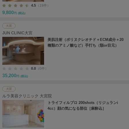
4.5
（19件）
9,800
円
(税込)
大宮
JUN CLINIC大宮
美肌注射（ポリヌクレオチド＋ECM成分＋20
種類のアミノ酸など）手打ち（額or目元）
0.0
（0件）
35,200
円
(税込)
大宮
ルラ美容クリニック 大宮院
トライフィルプロ 200shots（リジュランi
4cc）顔の気になる部位［麻酔込］