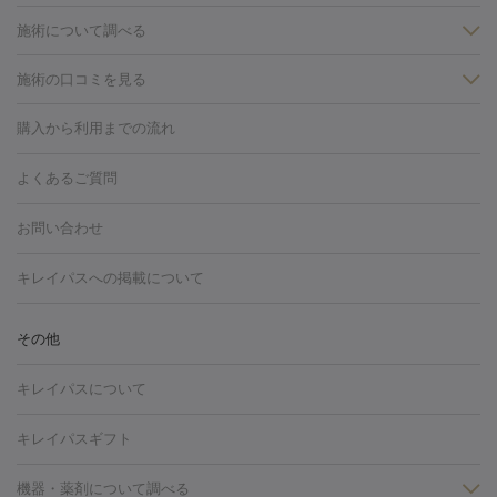
施術について調べる
施術の口コミを見る
美白
白玉点滴・白玉注射
高濃度ビタミンC点滴
美容内服
フォトフェイシャルM22
フラクショナルレーザー
レーザートーニ
購入から利用までの流れ
ング
ケミカルピーリング
プラセンタ注射
イオン導入
しみ・そばかす・肝斑
よくあるご質問
HIFU（ハイフ）
白玉点滴・白玉注射
高濃度ビタミンC点滴
フォトフェイシャル
レーザートーニング
ピコレーザートーニン
糸リフト
ボトックス
ボツリヌストキシン
エレクトロポレー
グ
フォトシルクプラス
美容内服
お問い合わせ
ション
ダーマペン
ピコフラクショナルレーザー
ピコレーザー
トーニング
ハイドラフェイシャル
マッサージピール
脂肪溶解
キレイパスへの掲載について
しわ・たるみ
注射
美容点滴・美容注射
フォトRF
PRP皮膚再生療法
脂肪
ヒアルロン酸注射
ボトックス注射
ボツリヌストキシン注射
水
冷却
医療脱毛（顔）
医療脱毛（全身）
医療脱毛（あし）
その他
光注射
PRP皮膚再生療法
RF治療（テノール）
スネコス注射
医療脱毛（VIO）
水光注射（ハリ・美肌）
レーザー治療（ハ
美容内服
キレイパスについて
リ・美肌）
光治療（フォトフェイシャルなど）
アートメイク
毛穴・ニキビ跡
BNLS
二重埋没
医療脱毛（背中）
医療脱毛（うで）
医療
キレイパスギフト
フラクショナルレーザー
ピコフラクショナルレーザー
ダーマペ
脱毛（脇）
にんにく注射
ピアス穴あけ
AGA
医療脱毛
ン
機器・薬剤について調べる
ハイドラフェイシャル
ベルベットスキン
ポテンツァ
美
（胸）
ほくろ・いぼ切除
レーザー治療（ほくろ・いぼ除去）