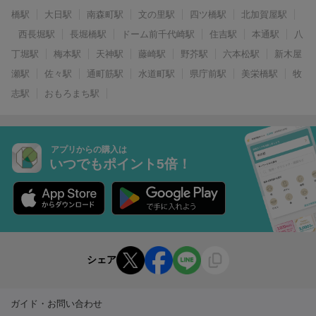
橋駅
大日駅
南森町駅
文の里駅
四ツ橋駅
北加賀屋駅
西長堀駅
長堀橋駅
ドーム前千代崎駅
住吉駅
本通駅
八
丁堀駅
梅本駅
天神駅
藤崎駅
野芥駅
六本松駅
新木屋
瀬駅
佐々駅
通町筋駅
水道町駅
県庁前駅
美栄橋駅
牧
志駅
おもろまち駅
アプリからの購入は
いつでもポイント5倍！
シェア
ガイド・お問い合わせ