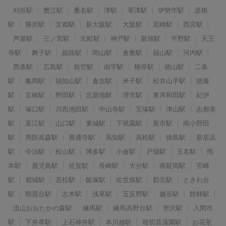
刈谷駅
蟹江駅
桑名駅
津駅
草津駅
伊勢市駅
彦根
駅
膳所駅
京都駅
新大阪駅
大阪駅
尼崎駅
西宮駅
芦屋駅
三ノ宮駅
元町駅
神戸駅
新旭駅
平野駅
天王
寺駅
舞子駅
姫路駅
岡山駅
倉敷駅
福山駅
河内駅
西条駅
広島駅
前空駅
由宇駅
柳井駅
徳山駅
二条
駅
亀岡駅
福知山駅
倉吉駅
米子駅
松井山手駅
徳庵
駅
京橋駅
野田駅
北新地駅
堺市駅
東岸和田駅
紀伊
駅
塚口駅
川西池田駅
中山寺駅
宝塚駅
津山駅
志都美
駅
直江駅
山口駅
東城駅
下祇園駅
新市駅
南小野田
駅
周防高森駅
善通寺駅
高知駅
高松駅
徳島駅
新居浜
駅
今治駅
松山駅
博多駅
小倉駅
戸畑駅
玉名駅
熊
本駅
鹿児島駅
佐賀駅
長崎駅
大分駅
南延岡駅
宮崎
駅
都城駅
若松駅
飯塚駅
佐世保駅
郡元駅
ときわ台
駅
朝霞台駅
志木駅
浅草駅
五反野駅
越谷駅
館林駅
流山おおたかの森駅
練馬駅
練馬高野台駅
所沢駅
入間市
駅
下井草駅
上石神井駅
本川越駅
堀切菖蒲園駅
お花茶