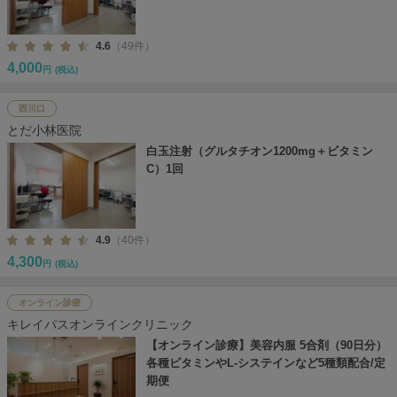
4.6
（49件）
4,000
円
(税込)
西川口
とだ小林医院
白玉注射（グルタチオン1200mg＋ビタミン
C）1回
4.9
（40件）
4,300
円
(税込)
オンライン診療
キレイパスオンラインクリニック
【オンライン診療】美容内服 5合剤（90日分）
各種ビタミンやL-システインなど5種類配合/定
期便