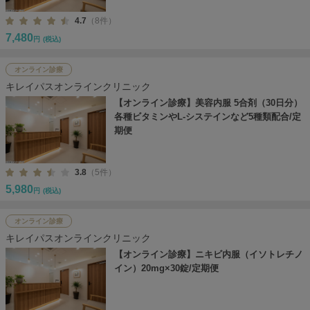
4.7
（8件）
7,480
円
(税込)
オンライン診療
キレイパスオンラインクリニック
【オンライン診療】美容内服 5合剤（30日分）
各種ビタミンやL-システインなど5種類配合/定
期便
3.8
（5件）
5,980
円
(税込)
オンライン診療
キレイパスオンラインクリニック
【オンライン診療】ニキビ内服（イソトレチノ
イン）20mg×30錠/定期便