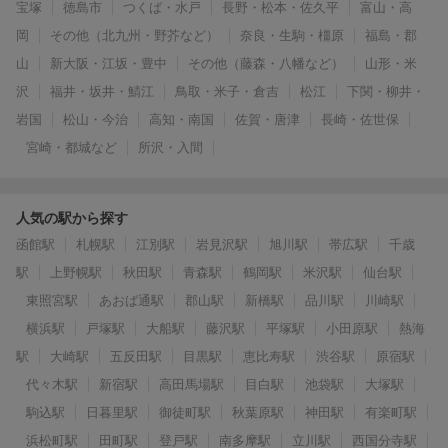
宝塚
徳島市
つくば・水戸
長野・松本・佐久平
富山・高
岡
その他（北九州・野芥など）
奈良・生駒・橿原
福島・郡
山
新大阪・江坂・豊中
その他（藤森・八幡など）
山形・米
沢
福井・坂井・鯖江
鳥取・米子・倉吉
松江
下関・柳井・
岩国
松山・今治
高知・南国
佐賀・唐津
長崎・佐世保
宮崎・都城など
所沢・入間
人気の駅から探す
函館駅
札幌駅
江別駅
岩見沢駅
旭川駅
帯広駅
千歳
駅
上野幌駅
秋田駅
青森駅
鶴岡駅
米沢駅
仙台駅
東照宮駅
あおば通駅
郡山駅
新橋駅
品川駅
川崎駅
横浜駅
戸塚駅
大船駅
藤沢駅
平塚駅
小田原駅
熱海
駅
大崎駅
五反田駅
目黒駅
恵比寿駅
渋谷駅
原宿駅
代々木駅
新宿駅
高田馬場駅
目白駅
池袋駅
大塚駅
駒込駅
日暮里駅
御徒町駅
秋葉原駅
神田駅
有楽町駅
浜松町駅
田町駅
登戸駅
南多摩駅
立川駅
西国分寺駅