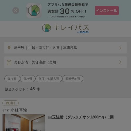
埼玉県｜川越・南古谷・久喜｜本川越駅
美容点滴・美容注射（美肌）
価格帯
何度でも購入可
即時予約可
45
該当チケット：
件
西川口
とだ小林医院
白玉注射（グルタチオン1200mg）1回