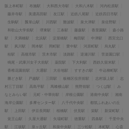
阪上本町駅
布施駅
大和西大寺駅
大和八木駅
河内松原駅
藤井寺駅
美濃高田駅
友江駅
近鉄八尾駅
近鉄四日市駅
生駒駅
瓢箪山駅
川西駅
難波駅
泉大津駅
泉佐野駅
和歌山大学前駅
堺東駅
三条駅
藤森駅
香里園駅
森小路
駅
天満橋駅
北浜駅
淀屋橋駅
梅田駅
中津駅
西宮北口
駅
夙川駅
岡本駅
岡町駅
豊中駅
河原町駅
烏丸駅
桂駅
高槻市駅
茨木市駅
淡路駅
逆瀬川駅
苦楽園口駅
鳴尾・武庫川女子大前駅
薬院駅
下大利駅
西鉄久留米駅
香椎花園前駅
大通駅
大谷地駅
すすきの駅
牛込柳町駅
勝どき駅
戸越駅
三田駅
板橋区役所前駅
志村坂上駅
志
村三丁目駅
高島平駅
馬喰横山駅
熊野前駅
つくば駅
み
なとみらい駅
元町・中華街駅
岸根公園駅
港南中央駅
湘南
海岸公園駅
多摩センター駅
八千代中央駅
都筑ふれあいの丘
駅
上田駅
伊豆長岡駅
桜橋駅
伏見駅
栄駅
新栄町駅
覚王山駅
久屋大通駅
矢場町駅
徳重駅
四条駅
千里中央
駅
江坂駅
泉ヶ丘駅
和泉中央駅
三ツ松駅
本町駅
心斎