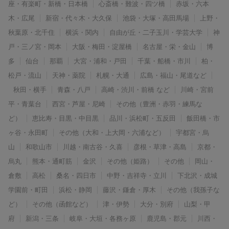
座・有楽町・新橋・日本橋
心斎橋・難波・四ツ橋
赤坂・六本
木・広尾
新宿・代々木・大久保
池袋・大塚・高田馬場
上野・
秋葉原・北千住
横浜・関内
自由が丘・二子玉川・学芸大学
神
戸・三ノ宮・岡本
大阪・梅田・淀屋橋
名古屋・栄・金山
博
多
仙台
那覇
大宮・浦和・戸田
千葉・船橋・市川
柏・
松戸・流山
天神・薬院
札幌・大通
広島・福山・尾道など
秋田・横手
青森・八戸
高崎・渋川・前橋 など
川崎・宮前
平・青葉台
西宮・芦屋・尼崎
その他（豊洲・赤羽・練馬な
ど）
恵比寿・目黒・中目黒
品川・浜松町・五反田
飯田橋・市
ヶ谷・永田町
その他（大和・上大岡・六浦など）
宇都宮・烏
山
和歌山市
川越・南古谷・久喜
彦根・草津・高島
京都・
烏丸
熊本・通町筋
金沢
その他（姫路）
その他
岡山・
倉敷
高松
桑名・四日市
中野・吉祥寺・立川
下北沢・成城
学園前・町田
浜松・静岡
藤沢・鎌倉・厚木
その他（我孫子な
ど）
その他（函館など）
津・伊勢
大分・別府
山梨・甲
府
新潟・三条
岐阜・大垣・各務ヶ原
鹿児島・郡元
川西・