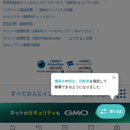
疲労回復・健康
世界初総合ネットセキュリティサービス「GMOセキュリティ24」
オリジオ
ミラノリピール
サーマジェン
リバースピール
パスワード漏洩診断
Webサイトリスク診断
プラセンタ注射
にんにく注射
オンダリフト
ジュベルック
ルビーフラクショナル
セキュリティ相談AIチャットボット
実在証明・盗聴対策
医療脱毛
サイバー攻撃対策（GMOサイバーセキュリティ byイエラエ）
医療脱毛（VIO）
医療脱毛
サイバー攻撃対策（GMO Flatt Security）
なりすまし対策
セキュリティ事業の軌跡
その他
二重埋没
アートメイク
ガミースマイル治療
オフィスホワイト
ニング
ピアス穴あけ
機器名
や
部位
、
回数券
を指定して
検索できるようになりました
絞り込む
無料診断