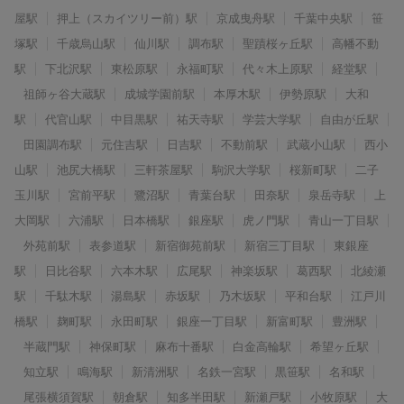
屋駅
押上（スカイツリー前）駅
京成曳舟駅
千葉中央駅
笹
塚駅
千歳烏山駅
仙川駅
調布駅
聖蹟桜ヶ丘駅
高幡不動
駅
下北沢駅
東松原駅
永福町駅
代々木上原駅
経堂駅
祖師ヶ谷大蔵駅
成城学園前駅
本厚木駅
伊勢原駅
大和
駅
代官山駅
中目黒駅
祐天寺駅
学芸大学駅
自由が丘駅
田園調布駅
元住吉駅
日吉駅
不動前駅
武蔵小山駅
西小
山駅
池尻大橋駅
三軒茶屋駅
駒沢大学駅
桜新町駅
二子
玉川駅
宮前平駅
鷺沼駅
青葉台駅
田奈駅
泉岳寺駅
上
大岡駅
六浦駅
日本橋駅
銀座駅
虎ノ門駅
青山一丁目駅
外苑前駅
表参道駅
新宿御苑前駅
新宿三丁目駅
東銀座
駅
日比谷駅
六本木駅
広尾駅
神楽坂駅
葛西駅
北綾瀬
駅
千駄木駅
湯島駅
赤坂駅
乃木坂駅
平和台駅
江戸川
橋駅
麹町駅
永田町駅
銀座一丁目駅
新富町駅
豊洲駅
半蔵門駅
神保町駅
麻布十番駅
白金高輪駅
希望ヶ丘駅
知立駅
鳴海駅
新清洲駅
名鉄一宮駅
黒笹駅
名和駅
尾張横須賀駅
朝倉駅
知多半田駅
新瀬戸駅
小牧原駅
大