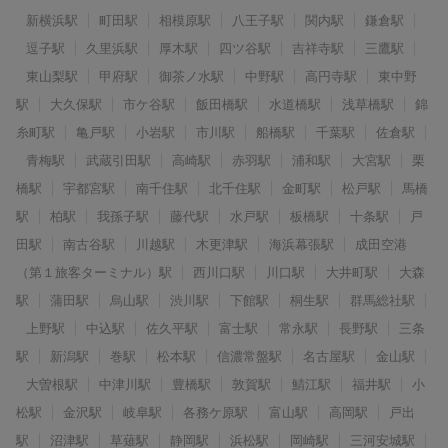
新横浜駅
町田駅
相模原駅
八王子駅
関内駅
鎌倉駅
逗子駅
久里浜駅
厚木駅
四ツ谷駅
吉祥寺駅
三鷹駅
東山梨駅
甲府駅
御茶ノ水駅
中野駅
高円寺駅
東中野
駅
大久保駅
市ケ谷駅
飯田橋駅
水道橋駅
浅草橋駅
錦
糸町駅
亀戸駅
小岩駅
市川駅
船橋駅
千葉駅
佐倉駅
青梅駅
武蔵引田駅
高崎駅
赤羽駅
浦和駅
大宮駅
栗
橋駅
宇都宮駅
南千住駅
北千住駅
金町駅
松戸駅
馬橋
駅
柏駅
我孫子駅
藤代駅
水戸駅
板橋駅
十条駅
戸
田駅
南古谷駅
川越駅
木更津駅
海浜幕張駅
成田空港
（第１旅客ターミナル）駅
西川口駅
川口駅
大井町駅
大森
駅
蒲田駅
烏山駅
渋川駅
下館駅
桐生駅
群馬総社駅
上野駅
中込駅
佐久平駅
富士駅
常永駅
長野駅
三条
駅
新潟駅
巻駅
松本駅
信濃常盤駅
名古屋駅
金山駅
大曽根駅
中津川駅
豊橋駅
敦賀駅
鯖江駅
福井駅
小
松駅
金沢駅
岐阜駅
各務ケ原駅
富山駅
高岡駅
戸出
駅
沼津駅
草薙駅
静岡駅
浜松駅
岡崎駅
三河安城駅