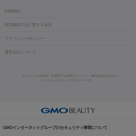
容内服
タトゥー除去
医療痩身
傷跡治療
医療脱毛（おなか）
疲
利用規約
薬剤
労回復点滴・疲労回復注射
くま治療
切開施術
デリケートゾー
リジェノックス
クレヴィエル
ファットインパクト
ヒアルロニ
ほくろ・いぼ
ンケア
ホワイトニング
わきが治療
カベリン
隆鼻術
医療
特定商取引法に関する表示
ダーゼ
サリチル酸マクロゴールピーリング
ボライト
幹細胞培
CO2レーザー
脱毛（お尻）
ショッピングリフト
ガミースマイル治療
レーザ
養上清液
プライバシーポリシー
ー治療（しみ・くすみ）
水光注射（しみ・くすみ）
RF治療
レ
小顔・フェイスライン
ーザー治療（毛穴・ニキビ跡）
涙袋ヒアルロン酸
顎ヒアルロン
機器
運営会社について
HIFU（ハイフ）
糸リフト
ショッピングリフト
酸
唇ヒアルロン酸注射
水光注射（毛穴・ニキビ跡）
鼻ヒアル
ルメッカ
プラズマシャワー
ウルトラセルQプラス
BBL光治
ロン酸注射
医療脱毛（うなじ）
ヒアルロン酸注射（豊胸）
レ
痩身・ダイエット
療
メディオスター
ジェネシス
ウルトラアクセント
ウルト
ーザー治療（黒ずみ）
医療脱毛（指）
ダイエット点滴・ ダイエ
脂肪溶解注射
BNLS・BNLS neo
カベリン
輪郭注射（MLM）
「キレイパス byGMO」を運営するGMOビューティー株式会社はGMOイ
ラフォーマー（ウルトラフォーマーⅢ）
サーマクール
イントラ
ンターネットグループのメンバーです。
ット注射
レーザーピーリング
レーザー治療（しみスポット照
脂肪冷却
セル
イントラジェン
QスイッチYAGレーザー
Qスイッチルビ
射）
ベルベットスキン
レーザー治療（赤み改善）
マイクロボ
ーレーザー
ヴァンキッシュ
ミラドライ
フォトRF
美肌
トックス（ボトックスリフト）
クリーニング
GLP-1
セラミッ
美容点滴
美容注射
ケミカルピーリング
マッサージピール
その他
ク治療
医療脱毛（ヒゲ）
ポテンツァ
トラネキサム酸
ジェ
イオン導入
エレクトロポレーション
レーザーピーリング
美
リードファインリフト
肩こり注射
ドラッグデリバリー（ポテン
ントルマックスプロ
イボ取り
シミ取り
シミ取り（皮膚科）
容内服
ツァ）
ハイドラジェントル
ルメッカ
ジェネシス
リジュラン
ラ
GMOインターネットグループのセキュリティ事業について
イムライト
Vビーム
シルファーム
スネコス
インモード