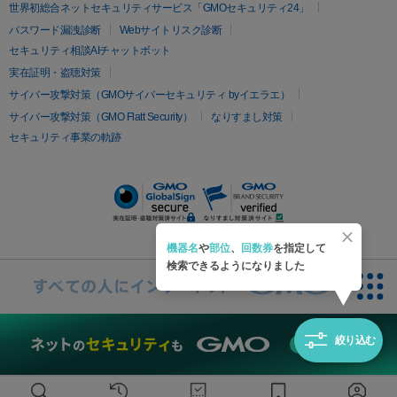
疲労回復・健康
世界初総合ネットセキュリティサービス「GMOセキュリティ24」
オリジオ
ミラノリピール
サーマジェン
リバースピール
パスワード漏洩診断
Webサイトリスク診断
プラセンタ注射
にんにく注射
オンダリフト
ジュベルック
ルビーフラクショナル
セキュリティ相談AIチャットボット
実在証明・盗聴対策
医療脱毛
サイバー攻撃対策（GMOサイバーセキュリティ byイエラエ）
医療脱毛（VIO）
医療脱毛
サイバー攻撃対策（GMO Flatt Security）
なりすまし対策
セキュリティ事業の軌跡
その他
二重埋没
アートメイク
ガミースマイル治療
オフィスホワイト
ニング
ピアス穴あけ
機器名
や
部位
、
回数券
を指定して
検索できるようになりました
絞り込む
無料診断