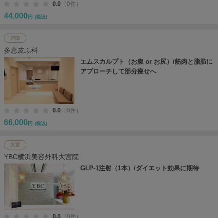
0.0
（0件）
44,000
円
(税込)
戸田
多恵皮ふ科
エムスカルプト（お腹 or お尻）/筋肉と脂肪に
アプローチして部分痩せへ
0.0
（0件）
66,000
円
(税込)
大宮
YBC横浜美容外科大宮院
GLP-1注射（1本）/ダイエット効果に期待
0.0
（0件）