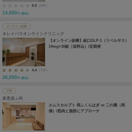
0.0
（0件）
14,000
円
(税込)
オンライン診療
キレイパスオンラインクリニック
【オンライン診療】経口GLP-1（リベルサス）
14mg×30錠［送料込］/定期便
4.4
（7件）
26,050
円
(税込)
戸田
多恵皮ふ科
エムスカルプト 両ふくらはぎ or 二の腕（両
側）/筋肉と脂肪にアプローチ