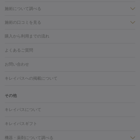
施術について調べる
施術の口コミを見る
美白
白玉点滴・白玉注射
高濃度ビタミンC点滴
美容内服
フォトフェイシャルM22
フラクショナルレーザー
レーザートーニ
購入から利用までの流れ
ング
ケミカルピーリング
プラセンタ注射
イオン導入
しみ・そばかす・肝斑
よくあるご質問
HIFU（ハイフ）
白玉点滴・白玉注射
高濃度ビタミンC点滴
フォトフェイシャル
レーザートーニング
ピコレーザートーニン
糸リフト
ボトックス
ボツリヌストキシン
エレクトロポレー
グ
フォトシルクプラス
美容内服
お問い合わせ
ション
ダーマペン
ピコフラクショナルレーザー
ピコレーザー
トーニング
ハイドラフェイシャル
マッサージピール
脂肪溶解
キレイパスへの掲載について
しわ・たるみ
注射
美容点滴・美容注射
フォトRF
PRP皮膚再生療法
脂肪
ヒアルロン酸注射
ボトックス注射
ボツリヌストキシン注射
水
冷却
医療脱毛（顔）
医療脱毛（全身）
医療脱毛（あし）
その他
光注射
PRP皮膚再生療法
RF治療（テノール）
スネコス注射
医療脱毛（VIO）
水光注射（ハリ・美肌）
レーザー治療（ハ
美容内服
キレイパスについて
リ・美肌）
光治療（フォトフェイシャルなど）
アートメイク
毛穴・ニキビ跡
BNLS
二重埋没
医療脱毛（背中）
医療脱毛（うで）
医療
キレイパスギフト
フラクショナルレーザー
ピコフラクショナルレーザー
ダーマペ
脱毛（脇）
にんにく注射
ピアス穴あけ
AGA
医療脱毛
ン
機器・薬剤について調べる
ハイドラフェイシャル
ベルベットスキン
ポテンツァ
美
（胸）
ほくろ・いぼ切除
レーザー治療（ほくろ・いぼ除去）