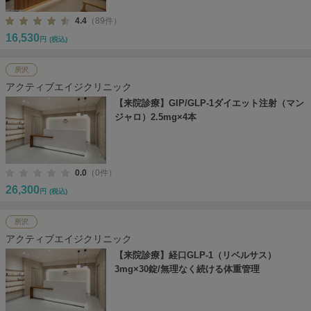
4.4
（89件）
16,530
円
(税込)
所沢
アクティブエイジクリニック
【来院診療】GIP/GLP-1ダイエット注射（マン
ジャロ）2.5mg×4本
0.0
（0件）
26,300
円
(税込)
所沢
アクティブエイジクリニック
【来院診療】経口GLP-1（リベルサス）
3mg×30錠/無理なく続ける体重管理