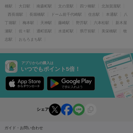
橋駅
大日駅
南森町駅
文の里駅
四ツ橋駅
北加賀屋駅
西長堀駅
長堀橋駅
ドーム前千代崎駅
住吉駅
本通駅
八
丁堀駅
梅本駅
天神駅
藤崎駅
野芥駅
六本松駅
新木屋
瀬駅
佐々駅
通町筋駅
水道町駅
県庁前駅
美栄橋駅
牧
志駅
おもろまち駅
アプリからの購入は
いつでもポイント5倍！
シェア
ガイド・お問い合わせ