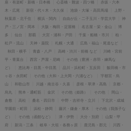
座・有楽町・新橋・日本橋
心斎橋・難波・四ツ橋
赤坂・六本
木・広尾
新宿・代々木・大久保
池袋・大塚・高田馬場
上野・
秋葉原・北千住
横浜・関内
自由が丘・二子玉川・学芸大学
神
戸・三ノ宮・岡本
大阪・梅田・淀屋橋
名古屋・栄・金山
博
多
仙台
那覇
大宮・浦和・戸田
千葉・船橋・市川
柏・
松戸・流山
天神・薬院
札幌・大通
広島・福山・尾道など
秋田・横手
青森・八戸
高崎・渋川・前橋 など
川崎・宮前
平・青葉台
西宮・芦屋・尼崎
その他（豊洲・赤羽・練馬な
ど）
恵比寿・目黒・中目黒
品川・浜松町・五反田
飯田橋・市
ヶ谷・永田町
その他（大和・上大岡・六浦など）
宇都宮・烏
山
和歌山市
川越・南古谷・久喜
彦根・草津・高島
京都・
烏丸
熊本・通町筋
金沢
その他（姫路）
その他
岡山・
倉敷
高松
桑名・四日市
中野・吉祥寺・立川
下北沢・成城
学園前・町田
浜松・静岡
藤沢・鎌倉・厚木
その他（我孫子な
ど）
その他（函館など）
津・伊勢
大分・別府
山梨・甲
府
新潟・三条
岐阜・大垣・各務ヶ原
鹿児島・郡元
川西・