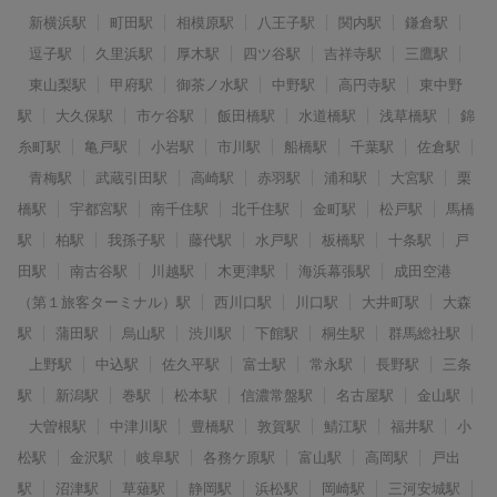
新横浜駅
町田駅
相模原駅
八王子駅
関内駅
鎌倉駅
逗子駅
久里浜駅
厚木駅
四ツ谷駅
吉祥寺駅
三鷹駅
東山梨駅
甲府駅
御茶ノ水駅
中野駅
高円寺駅
東中野
駅
大久保駅
市ケ谷駅
飯田橋駅
水道橋駅
浅草橋駅
錦
糸町駅
亀戸駅
小岩駅
市川駅
船橋駅
千葉駅
佐倉駅
青梅駅
武蔵引田駅
高崎駅
赤羽駅
浦和駅
大宮駅
栗
橋駅
宇都宮駅
南千住駅
北千住駅
金町駅
松戸駅
馬橋
駅
柏駅
我孫子駅
藤代駅
水戸駅
板橋駅
十条駅
戸
田駅
南古谷駅
川越駅
木更津駅
海浜幕張駅
成田空港
（第１旅客ターミナル）駅
西川口駅
川口駅
大井町駅
大森
駅
蒲田駅
烏山駅
渋川駅
下館駅
桐生駅
群馬総社駅
上野駅
中込駅
佐久平駅
富士駅
常永駅
長野駅
三条
駅
新潟駅
巻駅
松本駅
信濃常盤駅
名古屋駅
金山駅
大曽根駅
中津川駅
豊橋駅
敦賀駅
鯖江駅
福井駅
小
松駅
金沢駅
岐阜駅
各務ケ原駅
富山駅
高岡駅
戸出
駅
沼津駅
草薙駅
静岡駅
浜松駅
岡崎駅
三河安城駅