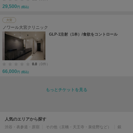
29,500
円
(税込)
大宮
ノワール大宮クリニック
GLP-1注射（1本）/食欲をコントロール
0.0
（0件）
66,000
円
(税込)
もっとチケットを見る
人気のエリアから探す
渋谷・表参道・原宿
その他（京橋・天王寺・泉佐野など）
銀