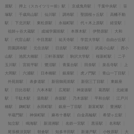
屋駅
押上（スカイツリー前）駅
京成曳舟駅
千葉中央駅
笹
塚駅
千歳烏山駅
仙川駅
調布駅
聖蹟桜ヶ丘駅
高幡不動
駅
下北沢駅
東松原駅
永福町駅
代々木上原駅
経堂駅
祖師ヶ谷大蔵駅
成城学園前駅
本厚木駅
伊勢原駅
大和
駅
代官山駅
中目黒駅
祐天寺駅
学芸大学駅
自由が丘駅
田園調布駅
元住吉駅
日吉駅
不動前駅
武蔵小山駅
西小
山駅
池尻大橋駅
三軒茶屋駅
駒沢大学駅
桜新町駅
二子
玉川駅
宮前平駅
鷺沼駅
青葉台駅
田奈駅
泉岳寺駅
上
大岡駅
六浦駅
日本橋駅
銀座駅
虎ノ門駅
青山一丁目駅
外苑前駅
表参道駅
新宿御苑前駅
新宿三丁目駅
東銀座
駅
日比谷駅
六本木駅
広尾駅
神楽坂駅
葛西駅
北綾瀬
駅
千駄木駅
湯島駅
赤坂駅
乃木坂駅
平和台駅
江戸川
橋駅
麹町駅
永田町駅
銀座一丁目駅
新富町駅
豊洲駅
半蔵門駅
神保町駅
麻布十番駅
白金高輪駅
希望ヶ丘駅
知立駅
鳴海駅
新清洲駅
名鉄一宮駅
黒笹駅
名和駅
尾張横須賀駅
朝倉駅
知多半田駅
新瀬戸駅
小牧原駅
大