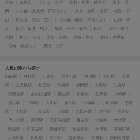
宝塚
徳島市
つくば・水戸
長野・松本・佐久平
富山・高
岡
その他（北九州・野芥など）
奈良・生駒・橿原
福島・郡
山
新大阪・江坂・豊中
その他（藤森・八幡など）
山形・米
沢
福井・坂井・鯖江
鳥取・米子・倉吉
松江
下関・柳井・
岩国
松山・今治
高知・南国
佐賀・唐津
長崎・佐世保
宮崎・都城など
所沢・入間
人気の駅から探す
函館駅
札幌駅
江別駅
岩見沢駅
旭川駅
帯広駅
千歳
駅
上野幌駅
秋田駅
青森駅
鶴岡駅
米沢駅
仙台駅
東照宮駅
あおば通駅
郡山駅
新橋駅
品川駅
川崎駅
横浜駅
戸塚駅
大船駅
藤沢駅
平塚駅
小田原駅
熱海
駅
大崎駅
五反田駅
目黒駅
恵比寿駅
渋谷駅
原宿駅
代々木駅
新宿駅
高田馬場駅
目白駅
池袋駅
大塚駅
駒込駅
日暮里駅
御徒町駅
秋葉原駅
神田駅
有楽町駅
浜松町駅
田町駅
登戸駅
南多摩駅
立川駅
西国分寺駅