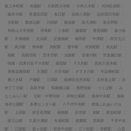
阪上本町駅
布施駅
大和西大寺駅
大和八木駅
河内松原駅
藤井寺駅
美濃高田駅
友江駅
近鉄八尾駅
近鉄四日市駅
生駒駅
瓢箪山駅
川西駅
難波駅
泉大津駅
泉佐野駅
和歌山大学前駅
堺東駅
三条駅
藤森駅
香里園駅
森小路
駅
天満橋駅
北浜駅
淀屋橋駅
梅田駅
中津駅
西宮北口
駅
夙川駅
岡本駅
岡町駅
豊中駅
河原町駅
烏丸駅
桂駅
高槻市駅
茨木市駅
淡路駅
逆瀬川駅
苦楽園口駅
鳴尾・武庫川女子大前駅
薬院駅
下大利駅
西鉄久留米駅
香椎花園前駅
大通駅
大谷地駅
すすきの駅
牛込柳町駅
勝どき駅
戸越駅
三田駅
板橋区役所前駅
志村坂上駅
志
村三丁目駅
高島平駅
馬喰横山駅
熊野前駅
つくば駅
み
なとみらい駅
元町・中華街駅
岸根公園駅
港南中央駅
湘南
海岸公園駅
多摩センター駅
八千代中央駅
都筑ふれあいの丘
駅
上田駅
伊豆長岡駅
桜橋駅
伏見駅
栄駅
新栄町駅
覚王山駅
久屋大通駅
矢場町駅
徳重駅
四条駅
千里中央
駅
江坂駅
泉ヶ丘駅
和泉中央駅
三ツ松駅
本町駅
心斎