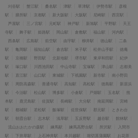
刈谷駅
蟹江駅
桑名駅
津駅
草津駅
伊勢市駅
彦根
駅
膳所駅
京都駅
新大阪駅
大阪駅
尼崎駅
西宮駅
芦屋駅
三ノ宮駅
元町駅
神戸駅
新旭駅
平野駅
天王
寺駅
舞子駅
姫路駅
岡山駅
倉敷駅
福山駅
河内駅
西条駅
広島駅
前空駅
由宇駅
柳井駅
徳山駅
二条
駅
亀岡駅
福知山駅
倉吉駅
米子駅
松井山手駅
徳庵
駅
京橋駅
野田駅
北新地駅
堺市駅
東岸和田駅
紀伊
駅
塚口駅
川西池田駅
中山寺駅
宝塚駅
津山駅
志都美
駅
直江駅
山口駅
東城駅
下祇園駅
新市駅
南小野田
駅
周防高森駅
善通寺駅
高知駅
高松駅
徳島駅
新居浜
駅
今治駅
松山駅
博多駅
小倉駅
戸畑駅
玉名駅
熊
本駅
鹿児島駅
佐賀駅
長崎駅
大分駅
南延岡駅
宮崎
駅
都城駅
若松駅
飯塚駅
佐世保駅
郡元駅
ときわ台
駅
朝霞台駅
志木駅
浅草駅
五反野駅
越谷駅
館林駅
流山おおたかの森駅
練馬駅
練馬高野台駅
所沢駅
入間市
駅
下井草駅
上石神井駅
本川越駅
堀切菖蒲園駅
お花茶