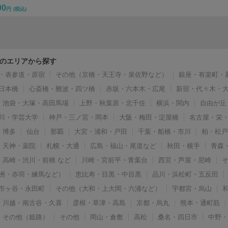
00
円
(税込)
のエリアから探す
・表参道・原宿
その他（京橋・天王寺・泉佐野など）
銀座・有楽町・
日本橋
心斎橋・難波・四ツ橋
赤坂・六本木・広尾
新宿・代々木・
池袋・大塚・高田馬場
上野・秋葉原・北千住
横浜・関内
自由が丘
川・学芸大学
神戸・三ノ宮・岡本
大阪・梅田・淀屋橋
名古屋・栄
博多
仙台
那覇
大宮・浦和・戸田
千葉・船橋・市川
柏・松
天神・薬院
札幌・大通
広島・福山・尾道など
秋田・横手
青森
高崎・渋川・前橋 など
川崎・宮前平・青葉台
西宮・芦屋・尼崎
洲・赤羽・練馬など）
恵比寿・目黒・中目黒
品川・浜松町・五反田
市ヶ谷・永田町
その他（大和・上大岡・六浦など）
宇都宮・烏山
川越・南古谷・久喜
彦根・草津・高島
京都・烏丸
熊本・通町筋
その他（姫路）
その他
岡山・倉敷
高松
桑名・四日市
中野