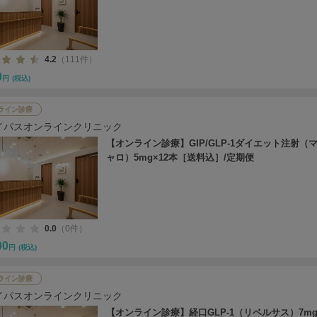
4.2
（111件）
0
円
(税込)
ライン診療
イパスオンラインクリニック
【オンライン診療】GIP/GLP-1ダイエット注射（
ャロ）5mg×12本［送料込］/定期便
0.0
（0件）
00
円
(税込)
ライン診療
イパスオンラインクリニック
【オンライン診療】経口GLP-1（リベルサス）7mg