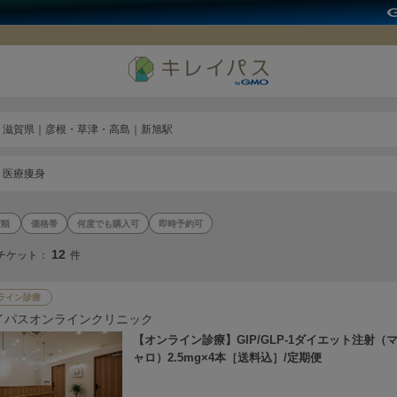
滋賀県｜彦根・草津・高島｜新旭駅
医療痩身
価格帯
何度でも購入可
即時予約可
12
チケット：
件
ライン診療
イパスオンラインクリニック
【オンライン診療】GIP/GLP-1ダイエット注射（
ャロ）2.5mg×4本［送料込］/定期便