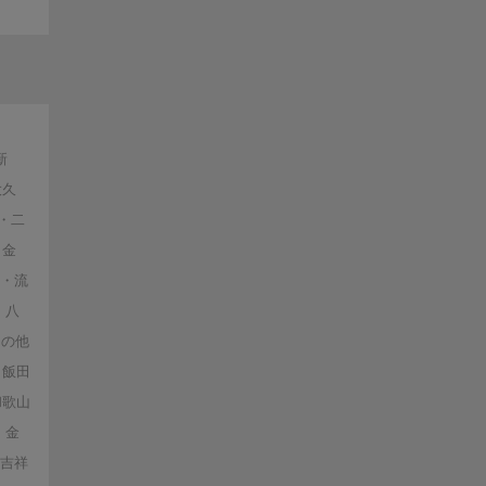
新
大久
・二
・金
戸・流
・八
その他
飯田
和歌山
金
・吉祥