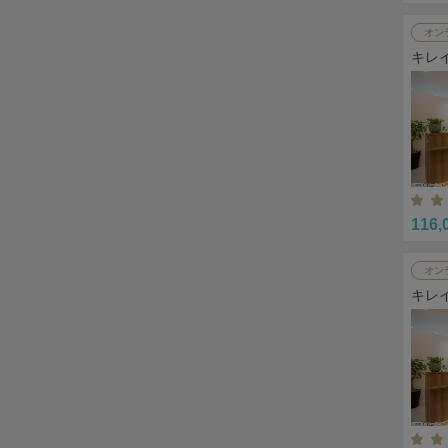
オン
キレ
116,
オン
キレ