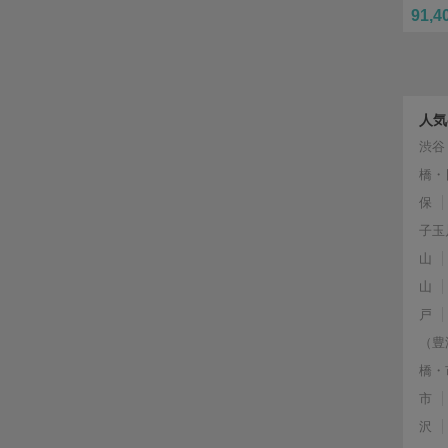
91,4
人気
渋谷
橋・
保
子玉
山
山
戸
（豊
橋・
市
沢