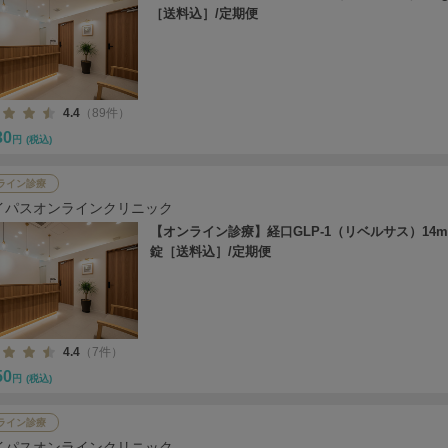
［送料込］/定期便
4.4
（89件）
30
円
(税込)
ライン診療
イパスオンラインクリニック
【オンライン診療】経口GLP-1（リベルサス）14mg
錠［送料込］/定期便
4.4
（7件）
50
円
(税込)
ライン診療
イパスオンラインクリニック