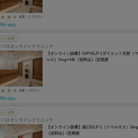
4.5
（1,709件）
00
円
(税込)
ライン診療
イパスオンラインクリニック
【オンライン診療】GIP/GLP-1ダイエット注射（
ャロ）5mg×4本［送料込］/定期便
4.6
（486件）
00
円
(税込)
ライン診療
イパスオンラインクリニック
【オンライン診療】経口GLP-1（リベルサス）3mg
［送料込］/定期便