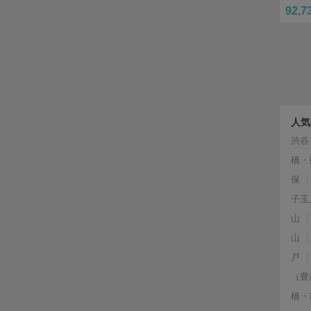
92,7
人気
渋谷
橋・
保
子玉
山
山
戸
（豊
橋・