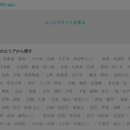
30
円
(税込)
もっとチケットを見る
のエリアから探す
・表参道・原宿
その他（京橋・天王寺・泉佐野など）
銀座・有楽町・
日本橋
心斎橋・難波・四ツ橋
赤坂・六本木・広尾
新宿・代々木・
池袋・大塚・高田馬場
上野・秋葉原・北千住
横浜・関内
自由が丘
川・学芸大学
神戸・三ノ宮・岡本
大阪・梅田・淀屋橋
名古屋・栄
博多
仙台
那覇
大宮・浦和・戸田
千葉・船橋・市川
柏・松
天神・薬院
札幌・大通
広島・福山・尾道など
秋田・横手
青森
高崎・渋川・前橋 など
川崎・宮前平・青葉台
西宮・芦屋・尼崎
洲・赤羽・練馬など）
恵比寿・目黒・中目黒
品川・浜松町・五反田
市ヶ谷・永田町
その他（大和・上大岡・六浦など）
宇都宮・烏山