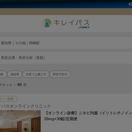
愛知県｜その他｜岡崎駅
美容点滴・美容注射（美肌）
価格帯
何度でも購入可
即時予約可
40
チケット：
件
ライン診療
イパスオンラインクリニック
【オンライン診療】ニキビ内服（イソトレチノイ
20mg×30錠/定期便