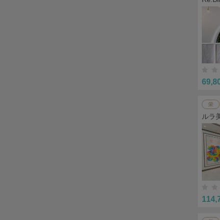
69,8
栄
ルラ
114,