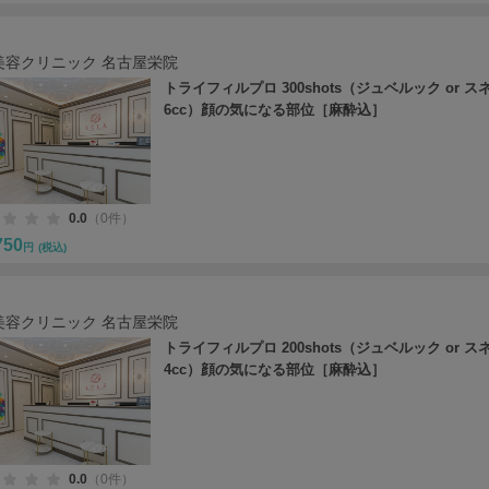
美容クリニック 名古屋栄院
トライフィルプロ 300shots（ジュベルック or ス
6cc）顔の気になる部位［麻酔込］
0.0
（0件）
750
円
(税込)
美容クリニック 名古屋栄院
トライフィルプロ 200shots（ジュベルック or ス
4cc）顔の気になる部位［麻酔込］
0.0
（0件）