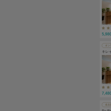
5,98
オン
キレ
7,48
名古
Re: