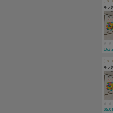
栄
ルラ
162,
栄
ルラ
65,0