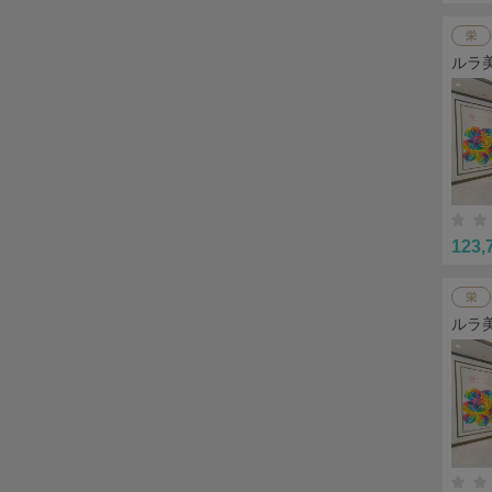
栄
ルラ
123,
栄
ルラ