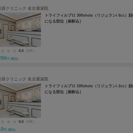
美容クリニック 名古屋栄院
トライフィルプロ 300shots（リジュランi 6cc）
になる部位［麻酔込］
0.0
（0件）
250
円
(税込)
美容クリニック 名古屋栄院
トライフィルプロ 100shots（リジュランi 2cc）
になる部位［麻酔込］
0.0
（0件）
10
円
(税込)