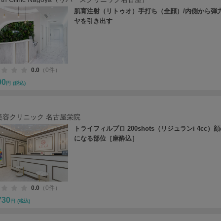
肌育注射（リトゥオ）手打ち（全顔）/内側から弾
ヤを引き出す
0.0
（0件）
00
円
(税込)
美容クリニック 名古屋栄院
トライフィルプロ 200shots（リジュランi 4cc）
になる部位［麻酔込］
0.0
（0件）
730
円
(税込)