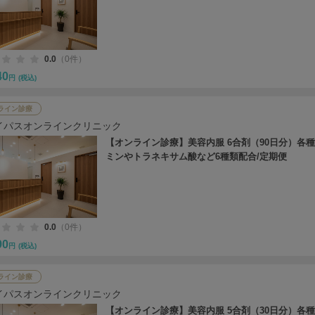
0.0
（0件）
40
円
(税込)
ライン診療
イパスオンラインクリニック
【オンライン診療】美容内服 6合剤（90日分）各
ミンやトラネキサム酸など6種類配合/定期便
0.0
（0件）
90
円
(税込)
ライン診療
イパスオンラインクリニック
【オンライン診療】美容内服 5合剤（30日分）各