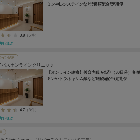
ミンやL-システインなど5種類配合/定期便
3.8
（5件）
0
円
(税込)
ライン診療
イパスオンラインクリニック
【オンライン診療】美容内服 6合剤（30日分）各
ミンやトラネキサム酸など6種類配合/定期便
4.7
（8件）
0
円
(税込)
屋
Birth Clinic Nagoya（リバースクリニック名古屋）