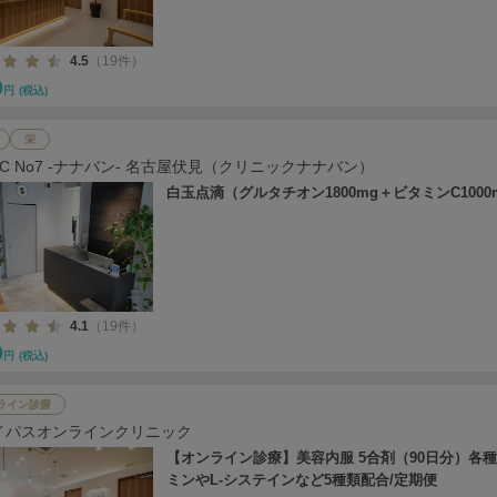
4.5
（19件）
0
円
(税込)
栄
NIC No7 -ナナバン- 名古屋伏見（クリニックナナバン）
白玉点滴（グルタチオン1800mg＋ビタミンC1000
4.1
（19件）
0
円
(税込)
ライン診療
イパスオンラインクリニック
【オンライン診療】美容内服 5合剤（90日分）各
ミンやL-システインなど5種類配合/定期便