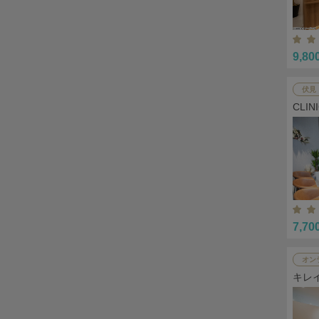
9,80
伏見
CLI
7,70
オン
キレ