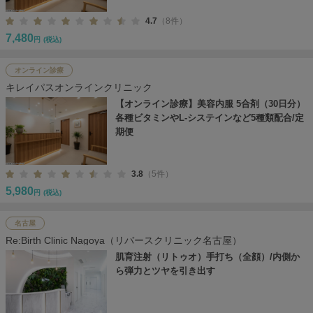
4.7
（8件）
7,480
円
(税込)
オンライン診療
キレイパスオンラインクリニック
【オンライン診療】美容内服 5合剤（30日分）
各種ビタミンやL-システインなど5種類配合/定
期便
3.8
（5件）
5,980
円
(税込)
名古屋
Re:Birth Clinic Nagoya（リバースクリニック名古屋）
肌育注射（リトゥオ）手打ち（全顔）/内側か
ら弾力とツヤを引き出す