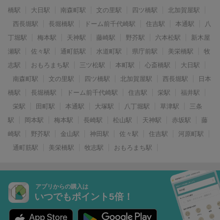
橋駅
大日駅
南森町駅
文の里駅
四ツ橋駅
北加賀屋駅
西長堀駅
長堀橋駅
ドーム前千代崎駅
住吉駅
本通駅
八
丁堀駅
梅本駅
天神駅
藤崎駅
野芥駅
六本松駅
新木屋
瀬駅
佐々駅
通町筋駅
水道町駅
県庁前駅
美栄橋駅
牧
志駅
おもろまち駅
三ツ松駅
本町駅
心斎橋駅
大日駅
南森町駅
文の里駅
四ツ橋駅
北加賀屋駅
西長堀駅
日本
橋駅
長堀橋駅
ドーム前千代崎駅
住吉駅
栄駅
福井駅
栄駅
田町駅
本通駅
大塚駅
八丁堀駅
草津駅
三条
駅
岡本駅
梅本駅
長崎駅
松山駅
天神駅
赤坂駅
藤
崎駅
野芥駅
金山駅
神田駅
佐々駅
住吉駅
河原町駅
通町筋駅
美栄橋駅
牧志駅
おもろまち駅
アプリからの購入は
いつでもポイント5倍！