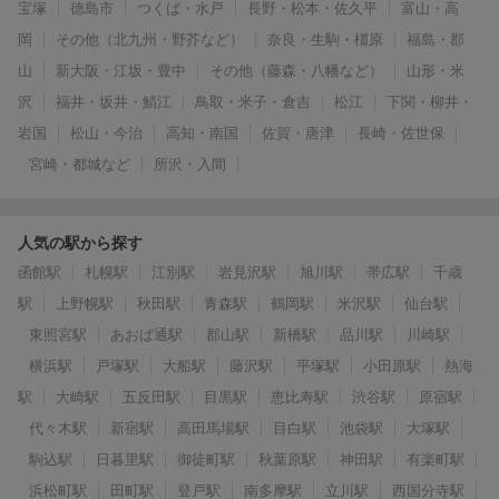
宝塚
徳島市
つくば・水戸
長野・松本・佐久平
富山・高
岡
その他（北九州・野芥など）
奈良・生駒・橿原
福島・郡
山
新大阪・江坂・豊中
その他（藤森・八幡など）
山形・米
沢
福井・坂井・鯖江
鳥取・米子・倉吉
松江
下関・柳井・
岩国
松山・今治
高知・南国
佐賀・唐津
長崎・佐世保
宮崎・都城など
所沢・入間
人気の駅から探す
函館駅
札幌駅
江別駅
岩見沢駅
旭川駅
帯広駅
千歳
駅
上野幌駅
秋田駅
青森駅
鶴岡駅
米沢駅
仙台駅
東照宮駅
あおば通駅
郡山駅
新橋駅
品川駅
川崎駅
横浜駅
戸塚駅
大船駅
藤沢駅
平塚駅
小田原駅
熱海
駅
大崎駅
五反田駅
目黒駅
恵比寿駅
渋谷駅
原宿駅
代々木駅
新宿駅
高田馬場駅
目白駅
池袋駅
大塚駅
駒込駅
日暮里駅
御徒町駅
秋葉原駅
神田駅
有楽町駅
浜松町駅
田町駅
登戸駅
南多摩駅
立川駅
西国分寺駅