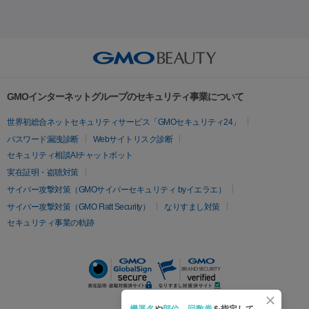
セル
イントラジェン
QスイッチYAGレーザー
Qスイッチルビ
射）
ベルベットスキン
レーザー治療（赤み改善）
マイクロボ
ーレーザー
ヴァンキッシュ
ミラドライ
フォトRF
美肌
トックス（ボトックスリフト）
クリーニング
GLP-1
セラミッ
美容点滴
美容注射
ケミカルピーリング
マッサージピール
その他
ク治療
医療脱毛（ヒゲ）
ポテンツァ
トラネキサム酸
ジェ
イオン導入
エレクトロポレーション
レーザーピーリング
美
リードファインリフト
肩こり注射
ドラッグデリバリー（ポテン
ントルマックスプロ
イボ取り
シミ取り
シミ取り（皮膚科）
容内服
ツァ）
ハイドラジェントル
ルメッカ
ジェネシス
リジュラン
ラ
GMOインターネットグループのセキュリティ事業について
イムライト
Vビーム
シルファーム
スネコス
インモード
疲労回復・健康
世界初総合ネットセキュリティサービス「GMOセキュリティ24」
オリジオ
ミラノリピール
サーマジェン
リバースピール
パスワード漏洩診断
Webサイトリスク診断
プラセンタ注射
にんにく注射
オンダリフト
ジュベルック
ルビーフラクショナル
セキュリティ相談AIチャットボット
実在証明・盗聴対策
医療脱毛
サイバー攻撃対策（GMOサイバーセキュリティ byイエラエ）
医療脱毛（VIO）
医療脱毛
サイバー攻撃対策（GMO Flatt Security）
なりすまし対策
セキュリティ事業の軌跡
その他
二重埋没
アートメイク
ガミースマイル治療
オフィスホワイト
ニング
ピアス穴あけ