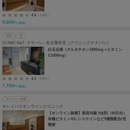
4.5
（19件）
9,800
円
(税込)
伏見
栄
CLINIC No7 -ナナバン- 名古屋伏見（クリニックナナバン）
白玉点滴（グルタチオン1800mg＋ビタミン
C1000mg）
4.1
（19件）
7,700
円
(税込)
オンライン診療
キレイパスオンラインクリニック
【オンライン診療】美容内服 5合剤（90日分）
各種ビタミンやL-システインなど5種類配合/定
期便