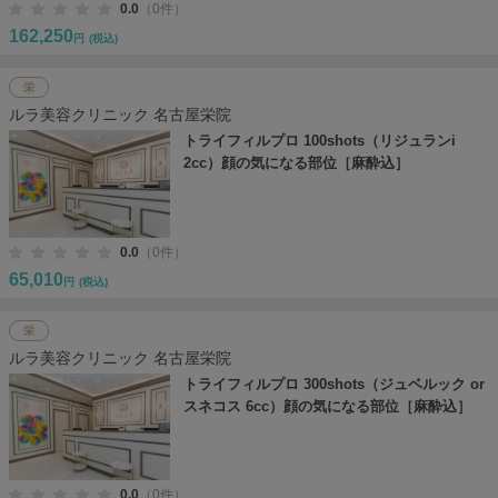
0.0
（0件）
162,250
円
(税込)
栄
ルラ美容クリニック 名古屋栄院
トライフィルプロ 100shots（リジュランi
2cc）顔の気になる部位［麻酔込］
0.0
（0件）
65,010
円
(税込)
栄
ルラ美容クリニック 名古屋栄院
トライフィルプロ 300shots（ジュベルック or
スネコス 6cc）顔の気になる部位［麻酔込］
0.0
（0件）