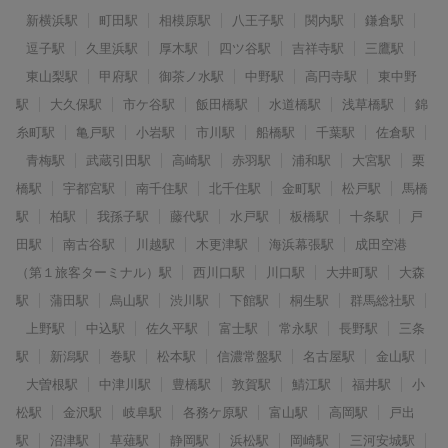
新横浜駅
町田駅
相模原駅
八王子駅
関内駅
鎌倉駅
逗子駅
久里浜駅
厚木駅
四ツ谷駅
吉祥寺駅
三鷹駅
東山梨駅
甲府駅
御茶ノ水駅
中野駅
高円寺駅
東中野
駅
大久保駅
市ケ谷駅
飯田橋駅
水道橋駅
浅草橋駅
錦
糸町駅
亀戸駅
小岩駅
市川駅
船橋駅
千葉駅
佐倉駅
青梅駅
武蔵引田駅
高崎駅
赤羽駅
浦和駅
大宮駅
栗
橋駅
宇都宮駅
南千住駅
北千住駅
金町駅
松戸駅
馬橋
駅
柏駅
我孫子駅
藤代駅
水戸駅
板橋駅
十条駅
戸
田駅
南古谷駅
川越駅
木更津駅
海浜幕張駅
成田空港
（第１旅客ターミナル）駅
西川口駅
川口駅
大井町駅
大森
駅
蒲田駅
烏山駅
渋川駅
下館駅
桐生駅
群馬総社駅
上野駅
中込駅
佐久平駅
富士駅
常永駅
長野駅
三条
駅
新潟駅
巻駅
松本駅
信濃常盤駅
名古屋駅
金山駅
大曽根駅
中津川駅
豊橋駅
敦賀駅
鯖江駅
福井駅
小
松駅
金沢駅
岐阜駅
各務ケ原駅
富山駅
高岡駅
戸出
駅
沼津駅
草薙駅
静岡駅
浜松駅
岡崎駅
三河安城駅