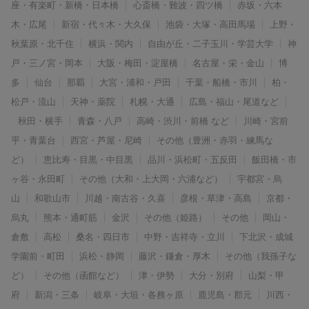
座・有楽町・新橋・日本橋
心斎橋・難波・四ツ橋
赤坂・六本
木・広尾
新宿・代々木・大久保
池袋・大塚・高田馬場
上野・
秋葉原・北千住
横浜・関内
自由が丘・二子玉川・学芸大学
神
戸・三ノ宮・岡本
大阪・梅田・淀屋橋
名古屋・栄・金山
博
多
仙台
那覇
大宮・浦和・戸田
千葉・船橋・市川
柏・
松戸・流山
天神・薬院
札幌・大通
広島・福山・尾道など
秋田・横手
青森・八戸
高崎・渋川・前橋 など
川崎・宮前
平・青葉台
西宮・芦屋・尼崎
その他（豊洲・赤羽・練馬な
ど）
恵比寿・目黒・中目黒
品川・浜松町・五反田
飯田橋・市
ヶ谷・永田町
その他（大和・上大岡・六浦など）
宇都宮・烏
山
和歌山市
川越・南古谷・久喜
彦根・草津・高島
京都・
烏丸
熊本・通町筋
金沢
その他（姫路）
その他
岡山・
倉敷
高松
桑名・四日市
中野・吉祥寺・立川
下北沢・成城
学園前・町田
浜松・静岡
藤沢・鎌倉・厚木
その他（我孫子な
ど）
その他（函館など）
津・伊勢
大分・別府
山梨・甲
府
新潟・三条
岐阜・大垣・各務ヶ原
鹿児島・郡元
川西・