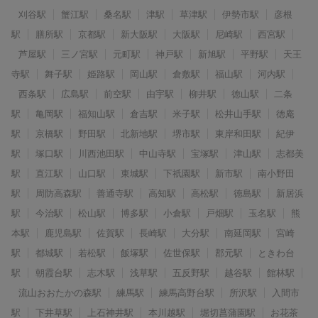
刈谷駅
蟹江駅
桑名駅
津駅
草津駅
伊勢市駅
彦根
駅
膳所駅
京都駅
新大阪駅
大阪駅
尼崎駅
西宮駅
芦屋駅
三ノ宮駅
元町駅
神戸駅
新旭駅
平野駅
天王
寺駅
舞子駅
姫路駅
岡山駅
倉敷駅
福山駅
河内駅
西条駅
広島駅
前空駅
由宇駅
柳井駅
徳山駅
二条
駅
亀岡駅
福知山駅
倉吉駅
米子駅
松井山手駅
徳庵
駅
京橋駅
野田駅
北新地駅
堺市駅
東岸和田駅
紀伊
駅
塚口駅
川西池田駅
中山寺駅
宝塚駅
津山駅
志都美
駅
直江駅
山口駅
東城駅
下祇園駅
新市駅
南小野田
駅
周防高森駅
善通寺駅
高知駅
高松駅
徳島駅
新居浜
駅
今治駅
松山駅
博多駅
小倉駅
戸畑駅
玉名駅
熊
本駅
鹿児島駅
佐賀駅
長崎駅
大分駅
南延岡駅
宮崎
駅
都城駅
若松駅
飯塚駅
佐世保駅
郡元駅
ときわ台
駅
朝霞台駅
志木駅
浅草駅
五反野駅
越谷駅
館林駅
流山おおたかの森駅
練馬駅
練馬高野台駅
所沢駅
入間市
駅
下井草駅
上石神井駅
本川越駅
堀切菖蒲園駅
お花茶