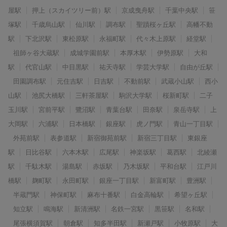
屋駅
押上（スカイツリー前）駅
京成曳舟駅
千葉中央駅
笹
塚駅
千歳烏山駅
仙川駅
調布駅
聖蹟桜ヶ丘駅
高幡不動
駅
下北沢駅
東松原駅
永福町駅
代々木上原駅
経堂駅
祖師ヶ谷大蔵駅
成城学園前駅
本厚木駅
伊勢原駅
大和
駅
代官山駅
中目黒駅
祐天寺駅
学芸大学駅
自由が丘駅
田園調布駅
元住吉駅
日吉駅
不動前駅
武蔵小山駅
西小
山駅
池尻大橋駅
三軒茶屋駅
駒沢大学駅
桜新町駅
二子
玉川駅
宮前平駅
鷺沼駅
青葉台駅
田奈駅
泉岳寺駅
上
大岡駅
六浦駅
日本橋駅
銀座駅
虎ノ門駅
青山一丁目駅
外苑前駅
表参道駅
新宿御苑前駅
新宿三丁目駅
東銀座
駅
日比谷駅
六本木駅
広尾駅
神楽坂駅
葛西駅
北綾瀬
駅
千駄木駅
湯島駅
赤坂駅
乃木坂駅
平和台駅
江戸川
橋駅
麹町駅
永田町駅
銀座一丁目駅
新富町駅
豊洲駅
半蔵門駅
神保町駅
麻布十番駅
白金高輪駅
希望ヶ丘駅
知立駅
鳴海駅
新清洲駅
名鉄一宮駅
黒笹駅
名和駅
尾張横須賀駅
朝倉駅
知多半田駅
新瀬戸駅
小牧原駅
大