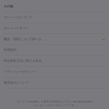
ヒアルロン酸注射
ボトックス注射
ボツリヌストキシン注射
水
冷却
医療脱毛（顔）
医療脱毛（全身）
医療脱毛（あし）
その他
光注射
PRP皮膚再生療法
RF治療（テノール）
スネコス注射
医療脱毛（VIO）
水光注射（ハリ・美肌）
レーザー治療（ハ
美容内服
キレイパスについて
リ・美肌）
光治療（フォトフェイシャルなど）
アートメイク
毛穴・ニキビ跡
BNLS
二重埋没
医療脱毛（背中）
医療脱毛（うで）
医療
キレイパスギフト
フラクショナルレーザー
ピコフラクショナルレーザー
ダーマペ
脱毛（脇）
にんにく注射
ピアス穴あけ
AGA
医療脱毛
ン
機器・薬剤について調べる
ハイドラフェイシャル
ベルベットスキン
ポテンツァ
美
（胸）
ほくろ・いぼ切除
レーザー治療（ほくろ・いぼ除去）
容内服
タトゥー除去
医療痩身
傷跡治療
医療脱毛（おなか）
疲
利用規約
薬剤
労回復点滴・疲労回復注射
くま治療
切開施術
デリケートゾー
リジェノックス
クレヴィエル
ファットインパクト
ヒアルロニ
ほくろ・いぼ
ンケア
ホワイトニング
わきが治療
カベリン
隆鼻術
医療
特定商取引法に関する表示
ダーゼ
サリチル酸マクロゴールピーリング
ボライト
幹細胞培
CO2レーザー
脱毛（お尻）
ショッピングリフト
ガミースマイル治療
レーザ
養上清液
プライバシーポリシー
ー治療（しみ・くすみ）
水光注射（しみ・くすみ）
RF治療
レ
小顔・フェイスライン
ーザー治療（毛穴・ニキビ跡）
涙袋ヒアルロン酸
顎ヒアルロン
機器
運営会社について
HIFU（ハイフ）
糸リフト
ショッピングリフト
酸
唇ヒアルロン酸注射
水光注射（毛穴・ニキビ跡）
鼻ヒアル
ルメッカ
プラズマシャワー
ウルトラセルQプラス
BBL光治
ロン酸注射
医療脱毛（うなじ）
ヒアルロン酸注射（豊胸）
レ
痩身・ダイエット
療
メディオスター
ジェネシス
ウルトラアクセント
ウルト
ーザー治療（黒ずみ）
医療脱毛（指）
ダイエット点滴・ ダイエ
脂肪溶解注射
BNLS・BNLS neo
カベリン
輪郭注射（MLM）
「キレイパス byGMO」を運営するGMOビューティー株式会社はGMOイ
ラフォーマー（ウルトラフォーマーⅢ）
サーマクール
イントラ
ンターネットグループのメンバーです。
ット注射
レーザーピーリング
レーザー治療（しみスポット照
脂肪冷却