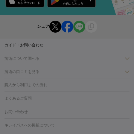
シェア
ガイド・お問い合わせ
施術について調べる
施術の口コミを見る
美白
白玉点滴・白玉注射
高濃度ビタミンC点滴
美容内服
フォトフェイシャルM22
フラクショナルレーザー
レーザートーニ
購入から利用までの流れ
ング
ケミカルピーリング
プラセンタ注射
イオン導入
しみ・そばかす・肝斑
よくあるご質問
HIFU（ハイフ）
白玉点滴・白玉注射
高濃度ビタミンC点滴
フォトフェイシャル
レーザートーニング
ピコレーザートーニン
糸リフト
ボトックス
ボツリヌストキシン
エレクトロポレー
グ
フォトシルクプラス
美容内服
お問い合わせ
ション
ダーマペン
ピコフラクショナルレーザー
ピコレーザー
トーニング
ハイドラフェイシャル
マッサージピール
脂肪溶解
キレイパスへの掲載について
しわ・たるみ
注射
美容点滴・美容注射
フォトRF
PRP皮膚再生療法
脂肪