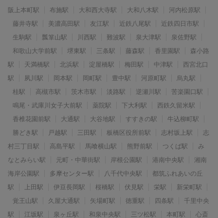
阪上本町駅
布施駅
大和西大寺駅
大和八木駅
河内松原駅
藤井寺駅
美濃高田駅
友江駅
近鉄八尾駅
近鉄四日市駅
生駒駅
瓢箪山駅
川西駅
難波駅
泉大津駅
泉佐野駅
和歌山大学前駅
堺東駅
三条駅
藤森駅
香里園駅
森小路
駅
天満橋駅
北浜駅
淀屋橋駅
梅田駅
中津駅
西宮北口
駅
夙川駅
岡本駅
岡町駅
豊中駅
河原町駅
烏丸駅
桂駅
高槻市駅
茨木市駅
淡路駅
逆瀬川駅
苦楽園口駅
鳴尾・武庫川女子大前駅
薬院駅
下大利駅
西鉄久留米駅
香椎花園前駅
大通駅
大谷地駅
すすきの駅
牛込柳町駅
勝どき駅
戸越駅
三田駅
板橋区役所前駅
志村坂上駅
志
村三丁目駅
高島平駅
馬喰横山駅
熊野前駅
つくば駅
み
なとみらい駅
元町・中華街駅
岸根公園駅
港南中央駅
湘南
海岸公園駅
多摩センター駅
八千代中央駅
都筑ふれあいの丘
駅
上田駅
伊豆長岡駅
桜橋駅
伏見駅
栄駅
新栄町駅
覚王山駅
久屋大通駅
矢場町駅
徳重駅
四条駅
千里中央
駅
江坂駅
泉ヶ丘駅
和泉中央駅
三ツ松駅
本町駅
心斎