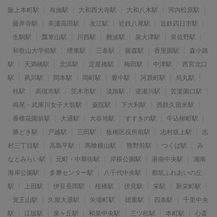
阪上本町駅
布施駅
大和西大寺駅
大和八木駅
河内松原駅
藤井寺駅
美濃高田駅
友江駅
近鉄八尾駅
近鉄四日市駅
生駒駅
瓢箪山駅
川西駅
難波駅
泉大津駅
泉佐野駅
和歌山大学前駅
堺東駅
三条駅
藤森駅
香里園駅
森小路
駅
天満橋駅
北浜駅
淀屋橋駅
梅田駅
中津駅
西宮北口
駅
夙川駅
岡本駅
岡町駅
豊中駅
河原町駅
烏丸駅
桂駅
高槻市駅
茨木市駅
淡路駅
逆瀬川駅
苦楽園口駅
鳴尾・武庫川女子大前駅
薬院駅
下大利駅
西鉄久留米駅
香椎花園前駅
大通駅
大谷地駅
すすきの駅
牛込柳町駅
勝どき駅
戸越駅
三田駅
板橋区役所前駅
志村坂上駅
志
村三丁目駅
高島平駅
馬喰横山駅
熊野前駅
つくば駅
み
なとみらい駅
元町・中華街駅
岸根公園駅
港南中央駅
湘南
海岸公園駅
多摩センター駅
八千代中央駅
都筑ふれあいの丘
駅
上田駅
伊豆長岡駅
桜橋駅
伏見駅
栄駅
新栄町駅
覚王山駅
久屋大通駅
矢場町駅
徳重駅
四条駅
千里中央
駅
江坂駅
泉ヶ丘駅
和泉中央駅
三ツ松駅
本町駅
心斎