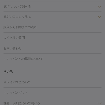
施術について調べる
施術の口コミを見る
美白
白玉点滴・白玉注射
高濃度ビタミンC点滴
美容内服
フォトフェイシャルM22
フラクショナルレーザー
レーザートーニ
購入から利用までの流れ
ング
ケミカルピーリング
プラセンタ注射
イオン導入
しみ・そばかす・肝斑
よくあるご質問
HIFU（ハイフ）
白玉点滴・白玉注射
高濃度ビタミンC点滴
フォトフェイシャル
レーザートーニング
ピコレーザートーニン
糸リフト
ボトックス
ボツリヌストキシン
エレクトロポレー
グ
フォトシルクプラス
美容内服
お問い合わせ
ション
ダーマペン
ピコフラクショナルレーザー
ピコレーザー
トーニング
ハイドラフェイシャル
マッサージピール
脂肪溶解
キレイパスへの掲載について
しわ・たるみ
注射
美容点滴・美容注射
フォトRF
PRP皮膚再生療法
脂肪
ヒアルロン酸注射
ボトックス注射
ボツリヌストキシン注射
水
冷却
医療脱毛（顔）
医療脱毛（全身）
医療脱毛（あし）
その他
光注射
PRP皮膚再生療法
RF治療（テノール）
スネコス注射
医療脱毛（VIO）
水光注射（ハリ・美肌）
レーザー治療（ハ
美容内服
キレイパスについて
リ・美肌）
光治療（フォトフェイシャルなど）
アートメイク
毛穴・ニキビ跡
BNLS
二重埋没
医療脱毛（背中）
医療脱毛（うで）
医療
キレイパスギフト
フラクショナルレーザー
ピコフラクショナルレーザー
ダーマペ
脱毛（脇）
にんにく注射
ピアス穴あけ
AGA
医療脱毛
ン
機器・薬剤について調べる
ハイドラフェイシャル
ベルベットスキン
ポテンツァ
美
（胸）
ほくろ・いぼ切除
レーザー治療（ほくろ・いぼ除去）