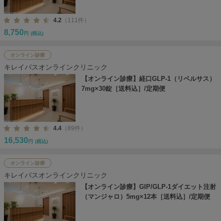
4.2
（111件）
8,750
円
(税込)
オンライン診療
キレイパスオンラインクリニック
【オンライン診療】経口GLP-1（リベルサス）
7mg×30錠［送料込］/定期便
4.4
（89件）
16,530
円
(税込)
オンライン診療
キレイパスオンラインクリニック
【オンライン診療】GIP/GLP-1ダイエット注射
（マンジャロ）5mg×12本［送料込］/定期便