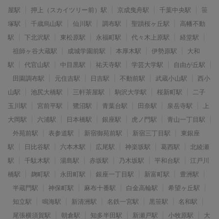
屋駅
押上（スカイツリー前）駅
京成曳舟駅
千葉中央駅
笹
塚駅
千歳烏山駅
仙川駅
調布駅
聖蹟桜ヶ丘駅
高幡不動
駅
下北沢駅
東松原駅
永福町駅
代々木上原駅
経堂駅
祖師ヶ谷大蔵駅
成城学園前駅
本厚木駅
伊勢原駅
大和
駅
代官山駅
中目黒駅
祐天寺駅
学芸大学駅
自由が丘駅
田園調布駅
元住吉駅
日吉駅
不動前駅
武蔵小山駅
西小
山駅
池尻大橋駅
三軒茶屋駅
駒沢大学駅
桜新町駅
二子
玉川駅
宮前平駅
鷺沼駅
青葉台駅
田奈駅
泉岳寺駅
上
大岡駅
六浦駅
日本橋駅
銀座駅
虎ノ門駅
青山一丁目駅
外苑前駅
表参道駅
新宿御苑前駅
新宿三丁目駅
東銀座
駅
日比谷駅
六本木駅
広尾駅
神楽坂駅
葛西駅
北綾瀬
駅
千駄木駅
湯島駅
赤坂駅
乃木坂駅
平和台駅
江戸川
橋駅
麹町駅
永田町駅
銀座一丁目駅
新富町駅
豊洲駅
半蔵門駅
神保町駅
麻布十番駅
白金高輪駅
希望ヶ丘駅
知立駅
鳴海駅
新清洲駅
名鉄一宮駅
黒笹駅
名和駅
尾張横須賀駅
朝倉駅
知多半田駅
新瀬戸駅
小牧原駅
大