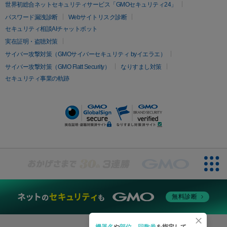
疲労回復・健康
世界初総合ネットセキュリティサービス「GMOセキュリティ24」
オリジオ
ミラノリピール
サーマジェン
リバースピール
パスワード漏洩診断
Webサイトリスク診断
プラセンタ注射
にんにく注射
オンダリフト
ジュベルック
ルビーフラクショナル
セキュリティ相談AIチャットボット
実在証明・盗聴対策
医療脱毛
サイバー攻撃対策（GMOサイバーセキュリティ byイエラエ）
医療脱毛（VIO）
医療脱毛
サイバー攻撃対策（GMO Flatt Security）
なりすまし対策
セキュリティ事業の軌跡
その他
二重埋没
アートメイク
ガミースマイル治療
オフィスホワイト
ニング
ピアス穴あけ
無料診断