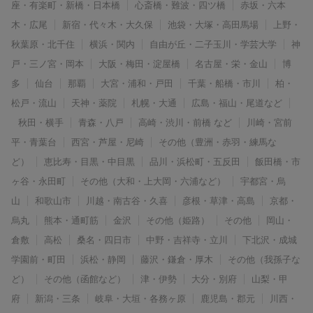
座・有楽町・新橋・日本橋
心斎橋・難波・四ツ橋
赤坂・六本
木・広尾
新宿・代々木・大久保
池袋・大塚・高田馬場
上野・
秋葉原・北千住
横浜・関内
自由が丘・二子玉川・学芸大学
神
戸・三ノ宮・岡本
大阪・梅田・淀屋橋
名古屋・栄・金山
博
多
仙台
那覇
大宮・浦和・戸田
千葉・船橋・市川
柏・
松戸・流山
天神・薬院
札幌・大通
広島・福山・尾道など
秋田・横手
青森・八戸
高崎・渋川・前橋 など
川崎・宮前
平・青葉台
西宮・芦屋・尼崎
その他（豊洲・赤羽・練馬な
ど）
恵比寿・目黒・中目黒
品川・浜松町・五反田
飯田橋・市
ヶ谷・永田町
その他（大和・上大岡・六浦など）
宇都宮・烏
山
和歌山市
川越・南古谷・久喜
彦根・草津・高島
京都・
烏丸
熊本・通町筋
金沢
その他（姫路）
その他
岡山・
倉敷
高松
桑名・四日市
中野・吉祥寺・立川
下北沢・成城
学園前・町田
浜松・静岡
藤沢・鎌倉・厚木
その他（我孫子な
ど）
その他（函館など）
津・伊勢
大分・別府
山梨・甲
府
新潟・三条
岐阜・大垣・各務ヶ原
鹿児島・郡元
川西・