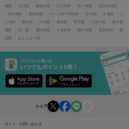
橋駅
大日駅
南森町駅
文の里駅
四ツ橋駅
北加賀屋駅
西長堀駅
長堀橋駅
ドーム前千代崎駅
住吉駅
本通駅
八
丁堀駅
梅本駅
天神駅
藤崎駅
野芥駅
六本松駅
新木屋
瀬駅
佐々駅
通町筋駅
水道町駅
県庁前駅
美栄橋駅
牧
志駅
おもろまち駅
アプリからの購入は
いつでもポイント5倍！
シェア
ガイド・お問い合わせ