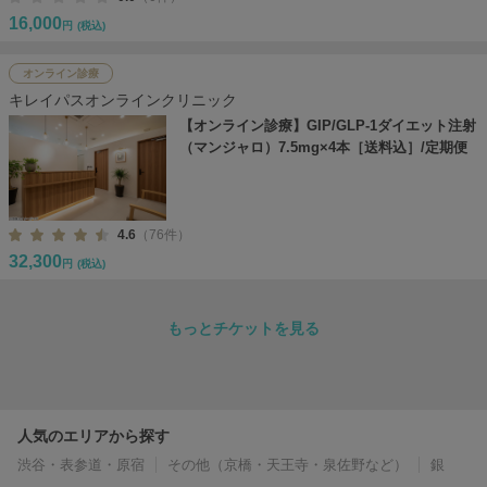
16,000
円
(税込)
オンライン診療
キレイパスオンラインクリニック
【オンライン診療】GIP/GLP-1ダイエット注射
（マンジャロ）7.5mg×4本［送料込］/定期便
4.6
（76件）
32,300
円
(税込)
もっとチケットを見る
人気のエリアから探す
渋谷・表参道・原宿
その他（京橋・天王寺・泉佐野など）
銀