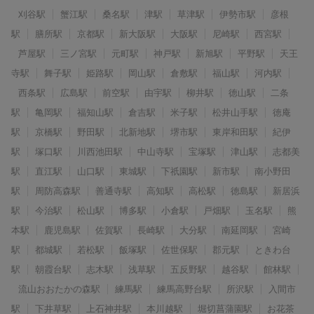
刈谷駅
蟹江駅
桑名駅
津駅
草津駅
伊勢市駅
彦根
駅
膳所駅
京都駅
新大阪駅
大阪駅
尼崎駅
西宮駅
芦屋駅
三ノ宮駅
元町駅
神戸駅
新旭駅
平野駅
天王
寺駅
舞子駅
姫路駅
岡山駅
倉敷駅
福山駅
河内駅
西条駅
広島駅
前空駅
由宇駅
柳井駅
徳山駅
二条
駅
亀岡駅
福知山駅
倉吉駅
米子駅
松井山手駅
徳庵
駅
京橋駅
野田駅
北新地駅
堺市駅
東岸和田駅
紀伊
駅
塚口駅
川西池田駅
中山寺駅
宝塚駅
津山駅
志都美
駅
直江駅
山口駅
東城駅
下祇園駅
新市駅
南小野田
駅
周防高森駅
善通寺駅
高知駅
高松駅
徳島駅
新居浜
駅
今治駅
松山駅
博多駅
小倉駅
戸畑駅
玉名駅
熊
本駅
鹿児島駅
佐賀駅
長崎駅
大分駅
南延岡駅
宮崎
駅
都城駅
若松駅
飯塚駅
佐世保駅
郡元駅
ときわ台
駅
朝霞台駅
志木駅
浅草駅
五反野駅
越谷駅
館林駅
流山おおたかの森駅
練馬駅
練馬高野台駅
所沢駅
入間市
駅
下井草駅
上石神井駅
本川越駅
堀切菖蒲園駅
お花茶