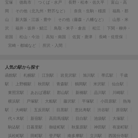
宝塚
徳島市
つくば・水戸
長野・松本・佐久平
富山・高
岡
その他（北九州・野芥など）
奈良・生駒・橿原
福島・郡
山
新大阪・江坂・豊中
その他（藤森・八幡など）
山形・米
沢
福井・坂井・鯖江
鳥取・米子・倉吉
松江
下関・柳井・
岩国
松山・今治
高知・南国
佐賀・唐津
長崎・佐世保
宮崎・都城など
所沢・入間
人気の駅から探す
函館駅
札幌駅
江別駅
岩見沢駅
旭川駅
帯広駅
千歳
駅
上野幌駅
秋田駅
青森駅
鶴岡駅
米沢駅
仙台駅
東照宮駅
あおば通駅
郡山駅
新橋駅
品川駅
川崎駅
横浜駅
戸塚駅
大船駅
藤沢駅
平塚駅
小田原駅
熱海
駅
大崎駅
五反田駅
目黒駅
恵比寿駅
渋谷駅
原宿駅
代々木駅
新宿駅
高田馬場駅
目白駅
池袋駅
大塚駅
駒込駅
日暮里駅
御徒町駅
秋葉原駅
神田駅
有楽町駅
浜松町駅
田町駅
登戸駅
南多摩駅
立川駅
西国分寺駅