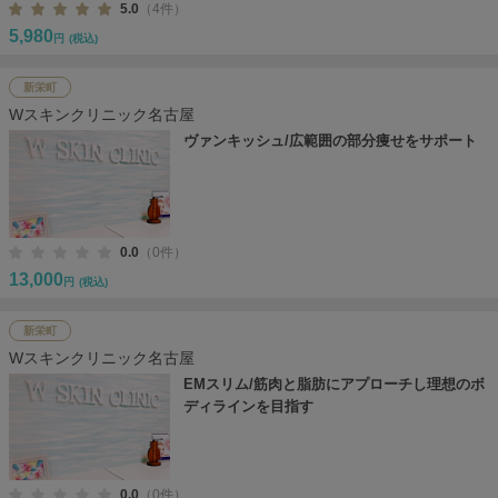
5.0
（4件）
5,980
円
(税込)
新栄町
Wスキンクリニック名古屋
ヴァンキッシュ/広範囲の部分痩せをサポート
0.0
（0件）
13,000
円
(税込)
新栄町
Wスキンクリニック名古屋
EMスリム/筋肉と脂肪にアプローチし理想のボ
ディラインを目指す
0.0
（0件）