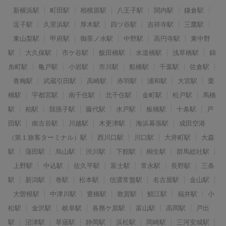
新横浜駅
町田駅
相模原駅
八王子駅
関内駅
鎌倉駅
逗子駅
久里浜駅
厚木駅
四ツ谷駅
吉祥寺駅
三鷹駅
東山梨駅
甲府駅
御茶ノ水駅
中野駅
高円寺駅
東中野
駅
大久保駅
市ケ谷駅
飯田橋駅
水道橋駅
浅草橋駅
錦
糸町駅
亀戸駅
小岩駅
市川駅
船橋駅
千葉駅
佐倉駅
青梅駅
武蔵引田駅
高崎駅
赤羽駅
浦和駅
大宮駅
栗
橋駅
宇都宮駅
南千住駅
北千住駅
金町駅
松戸駅
馬橋
駅
柏駅
我孫子駅
藤代駅
水戸駅
板橋駅
十条駅
戸
田駅
南古谷駅
川越駅
木更津駅
海浜幕張駅
成田空港
（第１旅客ターミナル）駅
西川口駅
川口駅
大井町駅
大森
駅
蒲田駅
烏山駅
渋川駅
下館駅
桐生駅
群馬総社駅
上野駅
中込駅
佐久平駅
富士駅
常永駅
長野駅
三条
駅
新潟駅
巻駅
松本駅
信濃常盤駅
名古屋駅
金山駅
大曽根駅
中津川駅
豊橋駅
敦賀駅
鯖江駅
福井駅
小
松駅
金沢駅
岐阜駅
各務ケ原駅
富山駅
高岡駅
戸出
駅
沼津駅
草薙駅
静岡駅
浜松駅
岡崎駅
三河安城駅