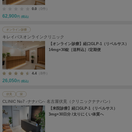
0.0
（0件）
62,900
円
(税込)
オンライン診療
キレイパスオンラインクリニック
【オンライン診療】経口GLP-1（リベルサス）
14mg×30錠［送料込］/定期便
4.4
（8件）
26,050
円
(税込)
伏見
栄
CLINIC No7 -ナナバン- 名古屋伏見（クリニックナナバン）
【来院診療】経口GLP-1（リベルサス）
3mg×30日分 /太りにくい体質へ