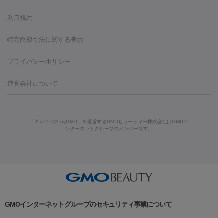
容内服
タトゥー除去
医療痩身
傷跡治療
医療脱毛（おなか）
疲
利用規約
薬剤
労回復点滴・疲労回復注射
くま治療
切開施術
デリケートゾー
リジェノックス
クレヴィエル
ファットインパクト
ヒアルロニ
ほくろ・いぼ
ンケア
ホワイトニング
わきが治療
カベリン
隆鼻術
医療
特定商取引法に関する表示
ダーゼ
サリチル酸マクロゴールピーリング
ボライト
幹細胞培
CO2レーザー
脱毛（お尻）
ショッピングリフト
ガミースマイル治療
レーザ
養上清液
プライバシーポリシー
ー治療（しみ・くすみ）
水光注射（しみ・くすみ）
RF治療
レ
小顔・フェイスライン
ーザー治療（毛穴・ニキビ跡）
涙袋ヒアルロン酸
顎ヒアルロン
機器
運営会社について
HIFU（ハイフ）
糸リフト
ショッピングリフト
酸
唇ヒアルロン酸注射
水光注射（毛穴・ニキビ跡）
鼻ヒアル
ルメッカ
プラズマシャワー
ウルトラセルQプラス
BBL光治
ロン酸注射
医療脱毛（うなじ）
ヒアルロン酸注射（豊胸）
レ
痩身・ダイエット
療
メディオスター
ジェネシス
ウルトラアクセント
ウルト
ーザー治療（黒ずみ）
医療脱毛（指）
ダイエット点滴・ ダイエ
脂肪溶解注射
BNLS・BNLS neo
カベリン
輪郭注射（MLM）
「キレイパス byGMO」を運営するGMOビューティー株式会社はGMOイ
ラフォーマー（ウルトラフォーマーⅢ）
サーマクール
イントラ
ンターネットグループのメンバーです。
ット注射
レーザーピーリング
レーザー治療（しみスポット照
脂肪冷却
セル
イントラジェン
QスイッチYAGレーザー
Qスイッチルビ
射）
ベルベットスキン
レーザー治療（赤み改善）
マイクロボ
ーレーザー
ヴァンキッシュ
ミラドライ
フォトRF
美肌
トックス（ボトックスリフト）
クリーニング
GLP-1
セラミッ
美容点滴
美容注射
ケミカルピーリング
マッサージピール
その他
ク治療
医療脱毛（ヒゲ）
ポテンツァ
トラネキサム酸
ジェ
イオン導入
エレクトロポレーション
レーザーピーリング
美
リードファインリフト
肩こり注射
ドラッグデリバリー（ポテン
ントルマックスプロ
イボ取り
シミ取り
シミ取り（皮膚科）
容内服
ツァ）
ハイドラジェントル
ルメッカ
ジェネシス
リジュラン
ラ
GMOインターネットグループのセキュリティ事業について
イムライト
Vビーム
シルファーム
スネコス
インモード