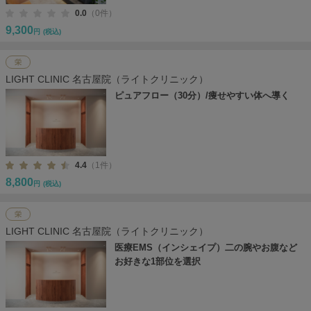
0.0
（0件）
9,300
円
(税込)
栄
LIGHT CLINIC 名古屋院（ライトクリニック）
ピュアフロー（30分）/痩せやすい体へ導く
4.4
（1件）
8,800
円
(税込)
栄
LIGHT CLINIC 名古屋院（ライトクリニック）
医療EMS（インシェイプ）二の腕やお腹など
お好きな1部位を選択