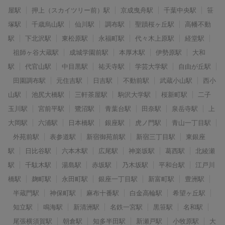
屋駅
押上（スカイツリー前）駅
京成曳舟駅
千葉中央駅
笹
塚駅
千歳烏山駅
仙川駅
調布駅
聖蹟桜ヶ丘駅
高幡不動
駅
下北沢駅
東松原駅
永福町駅
代々木上原駅
経堂駅
祖師ヶ谷大蔵駅
成城学園前駅
本厚木駅
伊勢原駅
大和
駅
代官山駅
中目黒駅
祐天寺駅
学芸大学駅
自由が丘駅
田園調布駅
元住吉駅
日吉駅
不動前駅
武蔵小山駅
西小
山駅
池尻大橋駅
三軒茶屋駅
駒沢大学駅
桜新町駅
二子
玉川駅
宮前平駅
鷺沼駅
青葉台駅
田奈駅
泉岳寺駅
上
大岡駅
六浦駅
日本橋駅
銀座駅
虎ノ門駅
青山一丁目駅
外苑前駅
表参道駅
新宿御苑前駅
新宿三丁目駅
東銀座
駅
日比谷駅
六本木駅
広尾駅
神楽坂駅
葛西駅
北綾瀬
駅
千駄木駅
湯島駅
赤坂駅
乃木坂駅
平和台駅
江戸川
橋駅
麹町駅
永田町駅
銀座一丁目駅
新富町駅
豊洲駅
半蔵門駅
神保町駅
麻布十番駅
白金高輪駅
希望ヶ丘駅
知立駅
鳴海駅
新清洲駅
名鉄一宮駅
黒笹駅
名和駅
尾張横須賀駅
朝倉駅
知多半田駅
新瀬戸駅
小牧原駅
大