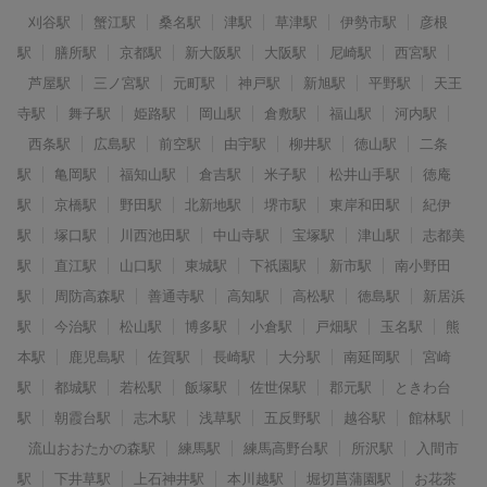
刈谷駅
蟹江駅
桑名駅
津駅
草津駅
伊勢市駅
彦根
駅
膳所駅
京都駅
新大阪駅
大阪駅
尼崎駅
西宮駅
芦屋駅
三ノ宮駅
元町駅
神戸駅
新旭駅
平野駅
天王
寺駅
舞子駅
姫路駅
岡山駅
倉敷駅
福山駅
河内駅
西条駅
広島駅
前空駅
由宇駅
柳井駅
徳山駅
二条
駅
亀岡駅
福知山駅
倉吉駅
米子駅
松井山手駅
徳庵
駅
京橋駅
野田駅
北新地駅
堺市駅
東岸和田駅
紀伊
駅
塚口駅
川西池田駅
中山寺駅
宝塚駅
津山駅
志都美
駅
直江駅
山口駅
東城駅
下祇園駅
新市駅
南小野田
駅
周防高森駅
善通寺駅
高知駅
高松駅
徳島駅
新居浜
駅
今治駅
松山駅
博多駅
小倉駅
戸畑駅
玉名駅
熊
本駅
鹿児島駅
佐賀駅
長崎駅
大分駅
南延岡駅
宮崎
駅
都城駅
若松駅
飯塚駅
佐世保駅
郡元駅
ときわ台
駅
朝霞台駅
志木駅
浅草駅
五反野駅
越谷駅
館林駅
流山おおたかの森駅
練馬駅
練馬高野台駅
所沢駅
入間市
駅
下井草駅
上石神井駅
本川越駅
堀切菖蒲園駅
お花茶