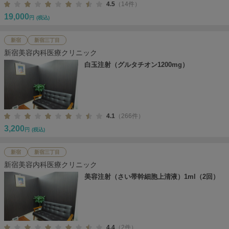
4.5
（14件）
19,000
円
(税込)
新宿
新宿三丁目
新宿美容内科医療クリニック
白玉注射（グルタチオン1200mg）
4.1
（266件）
3,200
円
(税込)
新宿
新宿三丁目
新宿美容内科医療クリニック
美容注射（さい帯幹細胞上清液）1ml（2回）
4.4
（2件）