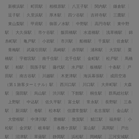
新横浜駅
町田駅
相模原駅
八王子駅
関内駅
鎌倉駅
逗子駅
久里浜駅
厚木駅
四ツ谷駅
吉祥寺駅
三鷹駅
東山梨駅
甲府駅
御茶ノ水駅
中野駅
高円寺駅
東中野
駅
大久保駅
市ケ谷駅
飯田橋駅
水道橋駅
浅草橋駅
錦
糸町駅
亀戸駅
小岩駅
市川駅
船橋駅
千葉駅
佐倉駅
青梅駅
武蔵引田駅
高崎駅
赤羽駅
浦和駅
大宮駅
栗
橋駅
宇都宮駅
南千住駅
北千住駅
金町駅
松戸駅
馬橋
駅
柏駅
我孫子駅
藤代駅
水戸駅
板橋駅
十条駅
戸
田駅
南古谷駅
川越駅
木更津駅
海浜幕張駅
成田空港
（第１旅客ターミナル）駅
西川口駅
川口駅
大井町駅
大森
駅
蒲田駅
烏山駅
渋川駅
下館駅
桐生駅
群馬総社駅
上野駅
中込駅
佐久平駅
富士駅
常永駅
長野駅
三条
駅
新潟駅
巻駅
松本駅
信濃常盤駅
名古屋駅
金山駅
大曽根駅
中津川駅
豊橋駅
敦賀駅
鯖江駅
福井駅
小
松駅
金沢駅
岐阜駅
各務ケ原駅
富山駅
高岡駅
戸出
駅
沼津駅
草薙駅
静岡駅
浜松駅
岡崎駅
三河安城駅