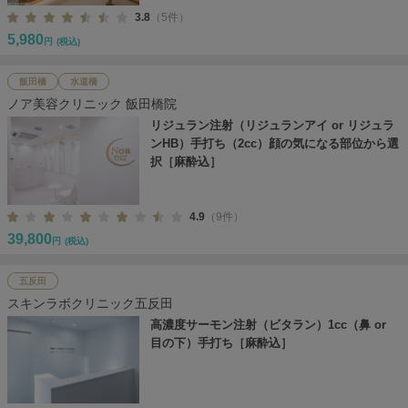
3.8
（5件）
5,980
円
(税込)
飯田橋
水道橋
ノア美容クリニック 飯田橋院
リジュラン注射（リジュランアイ or リジュラ
ンHB）手打ち（2cc）顔の気になる部位から選
択［麻酔込］
4.9
（9件）
39,800
円
(税込)
五反田
スキンラボクリニック五反田
高濃度サーモン注射（ビタラン）1cc（鼻 or
目の下）手打ち［麻酔込］