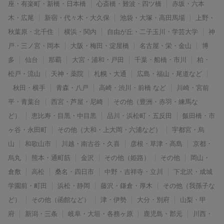
座・有楽町・新橋・日本橋
心斎橋・難波・四ツ橋
赤坂・六本
木・広尾
新宿・代々木・大久保
池袋・大塚・高田馬場
上野・
秋葉原・北千住
横浜・関内
自由が丘・二子玉川・学芸大学
神
戸・三ノ宮・岡本
大阪・梅田・淀屋橋
名古屋・栄・金山
博
多
仙台
那覇
大宮・浦和・戸田
千葉・船橋・市川
柏・
松戸・流山
天神・薬院
札幌・大通
広島・福山・尾道など
秋田・横手
青森・八戸
高崎・渋川・前橋 など
川崎・宮前
平・青葉台
西宮・芦屋・尼崎
その他（豊洲・赤羽・練馬な
ど）
恵比寿・目黒・中目黒
品川・浜松町・五反田
飯田橋・市
ヶ谷・永田町
その他（大和・上大岡・六浦など）
宇都宮・烏
山
和歌山市
川越・南古谷・久喜
彦根・草津・高島
京都・
烏丸
熊本・通町筋
金沢
その他（姫路）
その他
岡山・
倉敷
高松
桑名・四日市
中野・吉祥寺・立川
下北沢・成城
学園前・町田
浜松・静岡
藤沢・鎌倉・厚木
その他（我孫子な
ど）
その他（函館など）
津・伊勢
大分・別府
山梨・甲
府
新潟・三条
岐阜・大垣・各務ヶ原
鹿児島・郡元
川西・