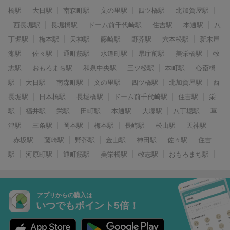
橋駅
大日駅
南森町駅
文の里駅
四ツ橋駅
北加賀屋駅
西長堀駅
長堀橋駅
ドーム前千代崎駅
住吉駅
本通駅
八
丁堀駅
梅本駅
天神駅
藤崎駅
野芥駅
六本松駅
新木屋
瀬駅
佐々駅
通町筋駅
水道町駅
県庁前駅
美栄橋駅
牧
志駅
おもろまち駅
和泉中央駅
三ツ松駅
本町駅
心斎橋
駅
大日駅
南森町駅
文の里駅
四ツ橋駅
北加賀屋駅
西
長堀駅
日本橋駅
長堀橋駅
ドーム前千代崎駅
住吉駅
栄
駅
福井駅
栄駅
田町駅
本通駅
大塚駅
八丁堀駅
草
津駅
三条駅
岡本駅
梅本駅
長崎駅
松山駅
天神駅
赤坂駅
藤崎駅
野芥駅
金山駅
神田駅
佐々駅
住吉
駅
河原町駅
通町筋駅
美栄橋駅
牧志駅
おもろまち駅
アプリからの購入は
いつでもポイント5倍！