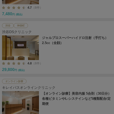
4.7
（8件）
7,480
円
(税込)
渋谷
神保町
渋谷DSクリニック
ジャルプロスーパーハイドロ注射（手打ち）
2.5cc（全顔）
4.8
（8件）
29,800
円
(税込)
オンライン診療
キレイパスオンラインクリニック
【オンライン診療】美容内服 5合剤（30日分）
各種ビタミンやL-システインなど5種類配合/定
期便