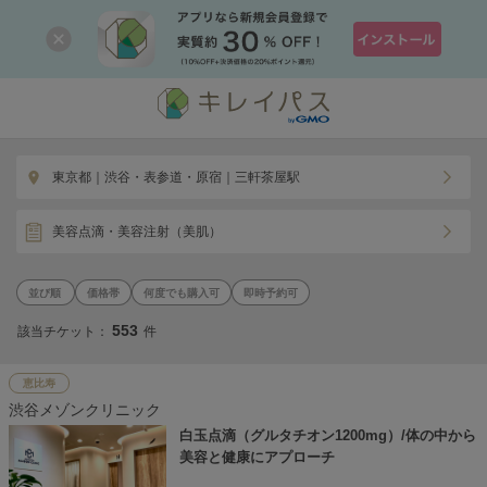
東京都｜渋谷・表参道・原宿｜三軒茶屋駅
美容点滴・美容注射（美肌）
価格帯
何度でも購入可
即時予約可
553
該当チケット：
件
恵比寿
渋谷メゾンクリニック
白玉点滴（グルタチオン1200mg）/体の中から
美容と健康にアプローチ