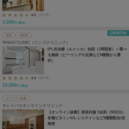
4.5
（537件）
3,300
円
(税込)
即時予約
銀座
東銀座
RINGO CLINIC（リンゴクリニック）
IPL光治療（ルメッカ）全顔（3周照射）＋選べ
る施術（ピーリングや点滴など6種類から選
択）
4.4
（487件）
15,500
円
(税込)
オンライン診療
キレイパスオンラインクリニック
【オンライン診療】美容内服 5合剤（90日分）
各種ビタミンやL-システインなど5種類配合/定
期便