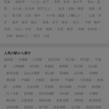
宝塚
徳島市
つくば・水戸
長野・松本・佐久平
富山・高
岡
その他（北九州・野芥など）
奈良・生駒・橿原
福島・郡
山
新大阪・江坂・豊中
その他（藤森・八幡など）
山形・米
沢
福井・坂井・鯖江
鳥取・米子・倉吉
松江
下関・柳井・
岩国
松山・今治
高知・南国
佐賀・唐津
長崎・佐世保
宮崎・都城など
所沢・入間
人気の駅から探す
函館駅
札幌駅
江別駅
岩見沢駅
旭川駅
帯広駅
千歳
駅
上野幌駅
秋田駅
青森駅
鶴岡駅
米沢駅
仙台駅
東照宮駅
あおば通駅
郡山駅
新橋駅
品川駅
川崎駅
横浜駅
戸塚駅
大船駅
藤沢駅
平塚駅
小田原駅
熱海
駅
大崎駅
五反田駅
目黒駅
恵比寿駅
渋谷駅
原宿駅
代々木駅
新宿駅
高田馬場駅
目白駅
池袋駅
大塚駅
駒込駅
日暮里駅
御徒町駅
秋葉原駅
神田駅
有楽町駅
浜松町駅
田町駅
登戸駅
南多摩駅
立川駅
西国分寺駅