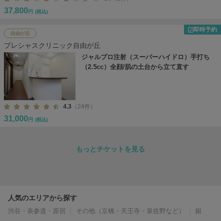
37,800
円
(税込)
即時予約
自由が丘
プレシャスクリニック自由が丘
ジャルプロ注射（スーパーハイドロ）手打ち
（2.5cc）全顔/肌の土台から立て直す
4.3
（24件）
31,000
円
(税込)
もっとチケットを見る
人気のエリアから探す
渋谷・表参道・原宿
その他（京橋・天王寺・泉佐野など）
銀