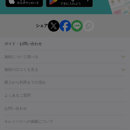
シェア
ガイド・お問い合わせ
施術について調べる
施術の口コミを見る
美白
白玉点滴・白玉注射
高濃度ビタミンC点滴
美容内服
フォトフェイシャルM22
フラクショナルレーザー
レーザートーニ
購入から利用までの流れ
ング
ケミカルピーリング
プラセンタ注射
イオン導入
しみ・そばかす・肝斑
よくあるご質問
HIFU（ハイフ）
白玉点滴・白玉注射
高濃度ビタミンC点滴
フォトフェイシャル
レーザートーニング
ピコレーザートーニン
糸リフト
ボトックス
ボツリヌストキシン
エレクトロポレー
グ
フォトシルクプラス
美容内服
お問い合わせ
ション
ダーマペン
ピコフラクショナルレーザー
ピコレーザー
トーニング
ハイドラフェイシャル
マッサージピール
脂肪溶解
キレイパスへの掲載について
しわ・たるみ
注射
美容点滴・美容注射
フォトRF
PRP皮膚再生療法
脂肪