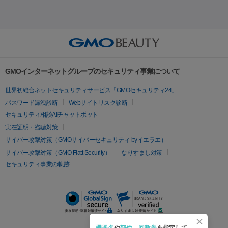
セル
イントラジェン
QスイッチYAGレーザー
Qスイッチルビ
射）
ベルベットスキン
レーザー治療（赤み改善）
マイクロボ
ーレーザー
ヴァンキッシュ
ミラドライ
フォトRF
美肌
トックス（ボトックスリフト）
クリーニング
GLP-1
セラミッ
美容点滴
美容注射
ケミカルピーリング
マッサージピール
その他
ク治療
医療脱毛（ヒゲ）
ポテンツァ
トラネキサム酸
ジェ
イオン導入
エレクトロポレーション
レーザーピーリング
美
リードファインリフト
肩こり注射
ドラッグデリバリー（ポテン
ントルマックスプロ
イボ取り
シミ取り
シミ取り（皮膚科）
容内服
ツァ）
ハイドラジェントル
ルメッカ
ジェネシス
リジュラン
ラ
GMOインターネットグループのセキュリティ事業について
イムライト
Vビーム
シルファーム
スネコス
インモード
疲労回復・健康
世界初総合ネットセキュリティサービス「GMOセキュリティ24」
オリジオ
ミラノリピール
サーマジェン
リバースピール
パスワード漏洩診断
Webサイトリスク診断
プラセンタ注射
にんにく注射
オンダリフト
ジュベルック
ルビーフラクショナル
セキュリティ相談AIチャットボット
実在証明・盗聴対策
医療脱毛
サイバー攻撃対策（GMOサイバーセキュリティ byイエラエ）
医療脱毛（VIO）
医療脱毛
サイバー攻撃対策（GMO Flatt Security）
なりすまし対策
セキュリティ事業の軌跡
その他
二重埋没
アートメイク
ガミースマイル治療
オフィスホワイト
ニング
ピアス穴あけ