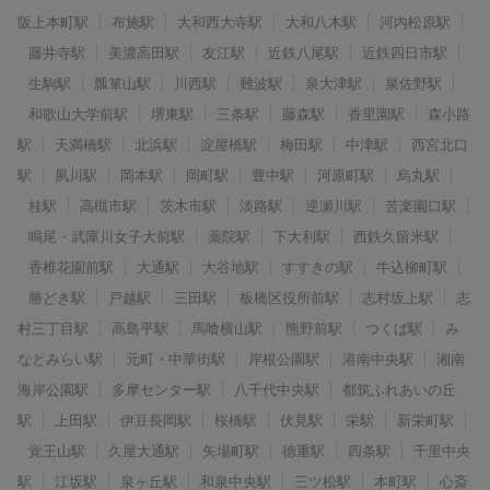
阪上本町駅
布施駅
大和西大寺駅
大和八木駅
河内松原駅
藤井寺駅
美濃高田駅
友江駅
近鉄八尾駅
近鉄四日市駅
生駒駅
瓢箪山駅
川西駅
難波駅
泉大津駅
泉佐野駅
和歌山大学前駅
堺東駅
三条駅
藤森駅
香里園駅
森小路
駅
天満橋駅
北浜駅
淀屋橋駅
梅田駅
中津駅
西宮北口
駅
夙川駅
岡本駅
岡町駅
豊中駅
河原町駅
烏丸駅
桂駅
高槻市駅
茨木市駅
淡路駅
逆瀬川駅
苦楽園口駅
鳴尾・武庫川女子大前駅
薬院駅
下大利駅
西鉄久留米駅
香椎花園前駅
大通駅
大谷地駅
すすきの駅
牛込柳町駅
勝どき駅
戸越駅
三田駅
板橋区役所前駅
志村坂上駅
志
村三丁目駅
高島平駅
馬喰横山駅
熊野前駅
つくば駅
み
なとみらい駅
元町・中華街駅
岸根公園駅
港南中央駅
湘南
海岸公園駅
多摩センター駅
八千代中央駅
都筑ふれあいの丘
駅
上田駅
伊豆長岡駅
桜橋駅
伏見駅
栄駅
新栄町駅
覚王山駅
久屋大通駅
矢場町駅
徳重駅
四条駅
千里中央
駅
江坂駅
泉ヶ丘駅
和泉中央駅
三ツ松駅
本町駅
心斎