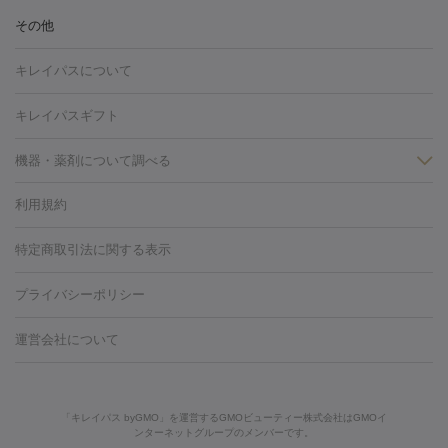
ヒアルロン酸注射
ボトックス注射
ボツリヌストキシン注射
水
冷却
医療脱毛（顔）
医療脱毛（全身）
医療脱毛（あし）
その他
光注射
PRP皮膚再生療法
RF治療（テノール）
スネコス注射
医療脱毛（VIO）
水光注射（ハリ・美肌）
レーザー治療（ハ
美容内服
キレイパスについて
リ・美肌）
光治療（フォトフェイシャルなど）
アートメイク
毛穴・ニキビ跡
BNLS
二重埋没
医療脱毛（背中）
医療脱毛（うで）
医療
キレイパスギフト
フラクショナルレーザー
ピコフラクショナルレーザー
ダーマペ
脱毛（脇）
にんにく注射
ピアス穴あけ
AGA
医療脱毛
ン
機器・薬剤について調べる
ハイドラフェイシャル
ベルベットスキン
ポテンツァ
美
（胸）
ほくろ・いぼ切除
レーザー治療（ほくろ・いぼ除去）
容内服
タトゥー除去
医療痩身
傷跡治療
医療脱毛（おなか）
疲
利用規約
薬剤
労回復点滴・疲労回復注射
くま治療
切開施術
デリケートゾー
リジェノックス
クレヴィエル
ファットインパクト
ヒアルロニ
ほくろ・いぼ
ンケア
ホワイトニング
わきが治療
カベリン
隆鼻術
医療
特定商取引法に関する表示
ダーゼ
サリチル酸マクロゴールピーリング
ボライト
幹細胞培
CO2レーザー
脱毛（お尻）
ショッピングリフト
ガミースマイル治療
レーザ
養上清液
プライバシーポリシー
ー治療（しみ・くすみ）
水光注射（しみ・くすみ）
RF治療
レ
小顔・フェイスライン
ーザー治療（毛穴・ニキビ跡）
涙袋ヒアルロン酸
顎ヒアルロン
機器
運営会社について
HIFU（ハイフ）
糸リフト
ショッピングリフト
酸
唇ヒアルロン酸注射
水光注射（毛穴・ニキビ跡）
鼻ヒアル
ルメッカ
プラズマシャワー
ウルトラセルQプラス
BBL光治
ロン酸注射
医療脱毛（うなじ）
ヒアルロン酸注射（豊胸）
レ
痩身・ダイエット
療
メディオスター
ジェネシス
ウルトラアクセント
ウルト
ーザー治療（黒ずみ）
医療脱毛（指）
ダイエット点滴・ ダイエ
脂肪溶解注射
BNLS・BNLS neo
カベリン
輪郭注射（MLM）
「キレイパス byGMO」を運営するGMOビューティー株式会社はGMOイ
ラフォーマー（ウルトラフォーマーⅢ）
サーマクール
イントラ
ンターネットグループのメンバーです。
ット注射
レーザーピーリング
レーザー治療（しみスポット照
脂肪冷却