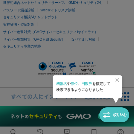
疲労回復・健康
世界初総合ネットセキュリティサービス「GMOセキュリティ24」
オリジオ
ミラノリピール
サーマジェン
リバースピール
パスワード漏洩診断
Webサイトリスク診断
プラセンタ注射
にんにく注射
オンダリフト
ジュベルック
ルビーフラクショナル
セキュリティ相談AIチャットボット
実在証明・盗聴対策
医療脱毛
サイバー攻撃対策（GMOサイバーセキュリティ byイエラエ）
医療脱毛（VIO）
医療脱毛
サイバー攻撃対策（GMO Flatt Security）
なりすまし対策
セキュリティ事業の軌跡
その他
二重埋没
アートメイク
ガミースマイル治療
オフィスホワイト
ニング
ピアス穴あけ
機器名
や
部位
、
回数券
を指定して
検索できるようになりました
絞り込む
無料診断