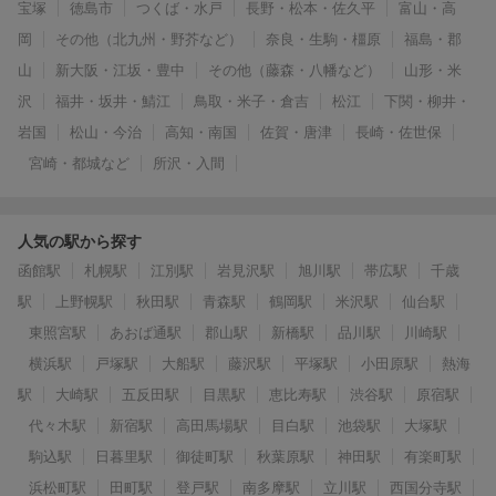
宝塚
徳島市
つくば・水戸
長野・松本・佐久平
富山・高
岡
その他（北九州・野芥など）
奈良・生駒・橿原
福島・郡
山
新大阪・江坂・豊中
その他（藤森・八幡など）
山形・米
沢
福井・坂井・鯖江
鳥取・米子・倉吉
松江
下関・柳井・
岩国
松山・今治
高知・南国
佐賀・唐津
長崎・佐世保
宮崎・都城など
所沢・入間
人気の駅から探す
函館駅
札幌駅
江別駅
岩見沢駅
旭川駅
帯広駅
千歳
駅
上野幌駅
秋田駅
青森駅
鶴岡駅
米沢駅
仙台駅
東照宮駅
あおば通駅
郡山駅
新橋駅
品川駅
川崎駅
横浜駅
戸塚駅
大船駅
藤沢駅
平塚駅
小田原駅
熱海
駅
大崎駅
五反田駅
目黒駅
恵比寿駅
渋谷駅
原宿駅
代々木駅
新宿駅
高田馬場駅
目白駅
池袋駅
大塚駅
駒込駅
日暮里駅
御徒町駅
秋葉原駅
神田駅
有楽町駅
浜松町駅
田町駅
登戸駅
南多摩駅
立川駅
西国分寺駅