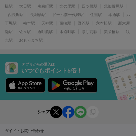
橋駅
大日駅
南森町駅
文の里駅
四ツ橋駅
北加賀屋駅
西長堀駅
長堀橋駅
ドーム前千代崎駅
住吉駅
本通駅
八
丁堀駅
梅本駅
天神駅
藤崎駅
野芥駅
六本松駅
新木屋
瀬駅
佐々駅
通町筋駅
水道町駅
県庁前駅
美栄橋駅
牧
志駅
おもろまち駅
アプリからの購入は
いつでもポイント5倍！
シェア
ガイド・お問い合わせ