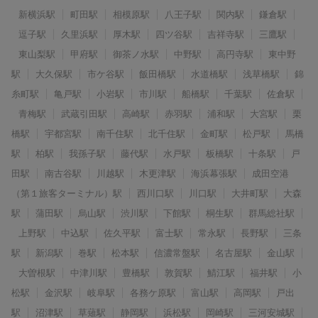
新横浜駅
町田駅
相模原駅
八王子駅
関内駅
鎌倉駅
逗子駅
久里浜駅
厚木駅
四ツ谷駅
吉祥寺駅
三鷹駅
東山梨駅
甲府駅
御茶ノ水駅
中野駅
高円寺駅
東中野
駅
大久保駅
市ケ谷駅
飯田橋駅
水道橋駅
浅草橋駅
錦
糸町駅
亀戸駅
小岩駅
市川駅
船橋駅
千葉駅
佐倉駅
青梅駅
武蔵引田駅
高崎駅
赤羽駅
浦和駅
大宮駅
栗
橋駅
宇都宮駅
南千住駅
北千住駅
金町駅
松戸駅
馬橋
駅
柏駅
我孫子駅
藤代駅
水戸駅
板橋駅
十条駅
戸
田駅
南古谷駅
川越駅
木更津駅
海浜幕張駅
成田空港
（第１旅客ターミナル）駅
西川口駅
川口駅
大井町駅
大森
駅
蒲田駅
烏山駅
渋川駅
下館駅
桐生駅
群馬総社駅
上野駅
中込駅
佐久平駅
富士駅
常永駅
長野駅
三条
駅
新潟駅
巻駅
松本駅
信濃常盤駅
名古屋駅
金山駅
大曽根駅
中津川駅
豊橋駅
敦賀駅
鯖江駅
福井駅
小
松駅
金沢駅
岐阜駅
各務ケ原駅
富山駅
高岡駅
戸出
駅
沼津駅
草薙駅
静岡駅
浜松駅
岡崎駅
三河安城駅