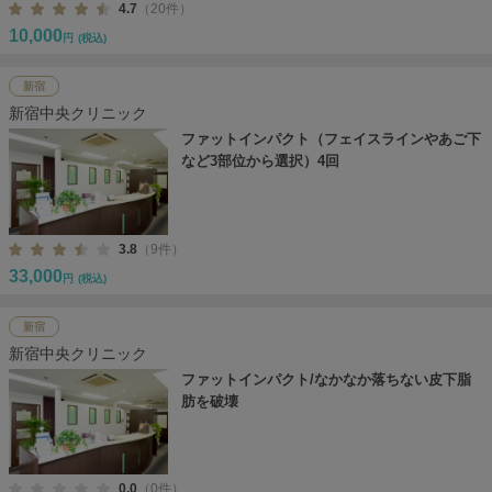
4.7
（20件）
10,000
円
(税込)
新宿
新宿中央クリニック
ファットインパクト（フェイスラインやあご下
など3部位から選択）4回
3.8
（9件）
33,000
円
(税込)
新宿
新宿中央クリニック
ファットインパクト/なかなか落ちない皮下脂
肪を破壊
0.0
（0件）