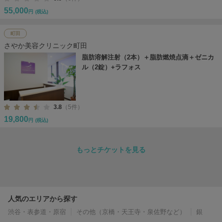
55,000
円
(税込)
町田
さやか美容クリニック町田
脂肪溶解注射（2本）＋脂肪燃焼点滴＋ゼニカ
ル（2錠）+ラフォス
3.8
（5件）
19,800
円
(税込)
もっとチケットを見る
人気のエリアから探す
渋谷・表参道・原宿
その他（京橋・天王寺・泉佐野など）
銀