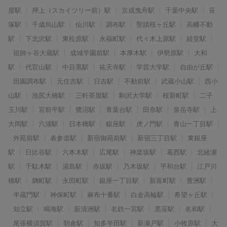
屋駅
押上（スカイツリー前）駅
京成曳舟駅
千葉中央駅
笹
塚駅
千歳烏山駅
仙川駅
調布駅
聖蹟桜ヶ丘駅
高幡不動
駅
下北沢駅
東松原駅
永福町駅
代々木上原駅
経堂駅
祖師ヶ谷大蔵駅
成城学園前駅
本厚木駅
伊勢原駅
大和
駅
代官山駅
中目黒駅
祐天寺駅
学芸大学駅
自由が丘駅
田園調布駅
元住吉駅
日吉駅
不動前駅
武蔵小山駅
西小
山駅
池尻大橋駅
三軒茶屋駅
駒沢大学駅
桜新町駅
二子
玉川駅
宮前平駅
鷺沼駅
青葉台駅
田奈駅
泉岳寺駅
上
大岡駅
六浦駅
日本橋駅
銀座駅
虎ノ門駅
青山一丁目駅
外苑前駅
表参道駅
新宿御苑前駅
新宿三丁目駅
東銀座
駅
日比谷駅
六本木駅
広尾駅
神楽坂駅
葛西駅
北綾瀬
駅
千駄木駅
湯島駅
赤坂駅
乃木坂駅
平和台駅
江戸川
橋駅
麹町駅
永田町駅
銀座一丁目駅
新富町駅
豊洲駅
半蔵門駅
神保町駅
麻布十番駅
白金高輪駅
希望ヶ丘駅
知立駅
鳴海駅
新清洲駅
名鉄一宮駅
黒笹駅
名和駅
尾張横須賀駅
朝倉駅
知多半田駅
新瀬戸駅
小牧原駅
大