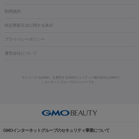
容内服
タトゥー除去
医療痩身
傷跡治療
医療脱毛（おなか）
疲
利用規約
薬剤
労回復点滴・疲労回復注射
くま治療
切開施術
デリケートゾー
リジェノックス
クレヴィエル
ファットインパクト
ヒアルロニ
ほくろ・いぼ
ンケア
ホワイトニング
わきが治療
カベリン
隆鼻術
医療
特定商取引法に関する表示
ダーゼ
サリチル酸マクロゴールピーリング
ボライト
幹細胞培
CO2レーザー
脱毛（お尻）
ショッピングリフト
ガミースマイル治療
レーザ
養上清液
プライバシーポリシー
ー治療（しみ・くすみ）
水光注射（しみ・くすみ）
RF治療
レ
小顔・フェイスライン
ーザー治療（毛穴・ニキビ跡）
涙袋ヒアルロン酸
顎ヒアルロン
機器
運営会社について
HIFU（ハイフ）
糸リフト
ショッピングリフト
酸
唇ヒアルロン酸注射
水光注射（毛穴・ニキビ跡）
鼻ヒアル
ルメッカ
プラズマシャワー
ウルトラセルQプラス
BBL光治
ロン酸注射
医療脱毛（うなじ）
ヒアルロン酸注射（豊胸）
レ
痩身・ダイエット
療
メディオスター
ジェネシス
ウルトラアクセント
ウルト
ーザー治療（黒ずみ）
医療脱毛（指）
ダイエット点滴・ ダイエ
脂肪溶解注射
BNLS・BNLS neo
カベリン
輪郭注射（MLM）
「キレイパス byGMO」を運営するGMOビューティー株式会社はGMOイ
ラフォーマー（ウルトラフォーマーⅢ）
サーマクール
イントラ
ンターネットグループのメンバーです。
ット注射
レーザーピーリング
レーザー治療（しみスポット照
脂肪冷却
セル
イントラジェン
QスイッチYAGレーザー
Qスイッチルビ
射）
ベルベットスキン
レーザー治療（赤み改善）
マイクロボ
ーレーザー
ヴァンキッシュ
ミラドライ
フォトRF
美肌
トックス（ボトックスリフト）
クリーニング
GLP-1
セラミッ
美容点滴
美容注射
ケミカルピーリング
マッサージピール
その他
ク治療
医療脱毛（ヒゲ）
ポテンツァ
トラネキサム酸
ジェ
イオン導入
エレクトロポレーション
レーザーピーリング
美
リードファインリフト
肩こり注射
ドラッグデリバリー（ポテン
ントルマックスプロ
イボ取り
シミ取り
シミ取り（皮膚科）
容内服
ツァ）
ハイドラジェントル
ルメッカ
ジェネシス
リジュラン
ラ
GMOインターネットグループのセキュリティ事業について
イムライト
Vビーム
シルファーム
スネコス
インモード