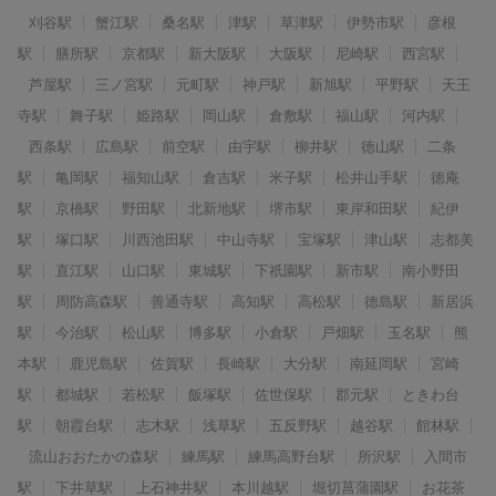
刈谷駅
蟹江駅
桑名駅
津駅
草津駅
伊勢市駅
彦根
駅
膳所駅
京都駅
新大阪駅
大阪駅
尼崎駅
西宮駅
芦屋駅
三ノ宮駅
元町駅
神戸駅
新旭駅
平野駅
天王
寺駅
舞子駅
姫路駅
岡山駅
倉敷駅
福山駅
河内駅
西条駅
広島駅
前空駅
由宇駅
柳井駅
徳山駅
二条
駅
亀岡駅
福知山駅
倉吉駅
米子駅
松井山手駅
徳庵
駅
京橋駅
野田駅
北新地駅
堺市駅
東岸和田駅
紀伊
駅
塚口駅
川西池田駅
中山寺駅
宝塚駅
津山駅
志都美
駅
直江駅
山口駅
東城駅
下祇園駅
新市駅
南小野田
駅
周防高森駅
善通寺駅
高知駅
高松駅
徳島駅
新居浜
駅
今治駅
松山駅
博多駅
小倉駅
戸畑駅
玉名駅
熊
本駅
鹿児島駅
佐賀駅
長崎駅
大分駅
南延岡駅
宮崎
駅
都城駅
若松駅
飯塚駅
佐世保駅
郡元駅
ときわ台
駅
朝霞台駅
志木駅
浅草駅
五反野駅
越谷駅
館林駅
流山おおたかの森駅
練馬駅
練馬高野台駅
所沢駅
入間市
駅
下井草駅
上石神井駅
本川越駅
堀切菖蒲園駅
お花茶