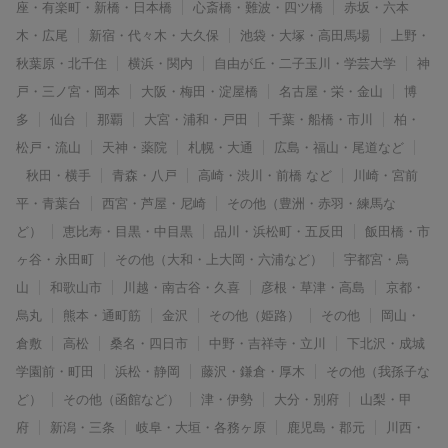
座・有楽町・新橋・日本橋
心斎橋・難波・四ツ橋
赤坂・六本
木・広尾
新宿・代々木・大久保
池袋・大塚・高田馬場
上野・
秋葉原・北千住
横浜・関内
自由が丘・二子玉川・学芸大学
神
戸・三ノ宮・岡本
大阪・梅田・淀屋橋
名古屋・栄・金山
博
多
仙台
那覇
大宮・浦和・戸田
千葉・船橋・市川
柏・
松戸・流山
天神・薬院
札幌・大通
広島・福山・尾道など
秋田・横手
青森・八戸
高崎・渋川・前橋 など
川崎・宮前
平・青葉台
西宮・芦屋・尼崎
その他（豊洲・赤羽・練馬な
ど）
恵比寿・目黒・中目黒
品川・浜松町・五反田
飯田橋・市
ヶ谷・永田町
その他（大和・上大岡・六浦など）
宇都宮・烏
山
和歌山市
川越・南古谷・久喜
彦根・草津・高島
京都・
烏丸
熊本・通町筋
金沢
その他（姫路）
その他
岡山・
倉敷
高松
桑名・四日市
中野・吉祥寺・立川
下北沢・成城
学園前・町田
浜松・静岡
藤沢・鎌倉・厚木
その他（我孫子な
ど）
その他（函館など）
津・伊勢
大分・別府
山梨・甲
府
新潟・三条
岐阜・大垣・各務ヶ原
鹿児島・郡元
川西・