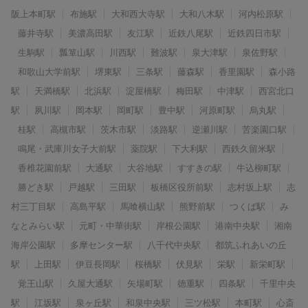
阪上本町駅
布施駅
大和西大寺駅
大和八木駅
河内松原駅
藤井寺駅
美濃高田駅
友江駅
近鉄八尾駅
近鉄四日市駅
生駒駅
瓢箪山駅
川西駅
難波駅
泉大津駅
泉佐野駅
和歌山大学前駅
堺東駅
三条駅
藤森駅
香里園駅
森小路
駅
天満橋駅
北浜駅
淀屋橋駅
梅田駅
中津駅
西宮北口
駅
夙川駅
岡本駅
岡町駅
豊中駅
河原町駅
烏丸駅
桂駅
高槻市駅
茨木市駅
淡路駅
逆瀬川駅
苦楽園口駅
鳴尾・武庫川女子大前駅
薬院駅
下大利駅
西鉄久留米駅
香椎花園前駅
大通駅
大谷地駅
すすきの駅
牛込柳町駅
勝どき駅
戸越駅
三田駅
板橋区役所前駅
志村坂上駅
志
村三丁目駅
高島平駅
馬喰横山駅
熊野前駅
つくば駅
み
なとみらい駅
元町・中華街駅
岸根公園駅
港南中央駅
湘南
海岸公園駅
多摩センター駅
八千代中央駅
都筑ふれあいの丘
駅
上田駅
伊豆長岡駅
桜橋駅
伏見駅
栄駅
新栄町駅
覚王山駅
久屋大通駅
矢場町駅
徳重駅
四条駅
千里中央
駅
江坂駅
泉ヶ丘駅
和泉中央駅
三ツ松駅
本町駅
心斎