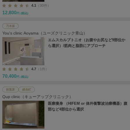
4.1
（30件）
12,800
円
(税込)
乃木坂
You's clinic Aoyama（ユーズクリニック青山）
エムスカルプトニオ（お腹やお尻など9部位か
ら選択）/筋肉と脂肪にアプローチ
4.7
（1件）
70,400
円
(税込)
秋葉原
錦糸町
Qup clinic（キューアップクリニック）
医療痩身 （HIFEM or 体外衝撃波治療機器）腹
部など4部位から選択