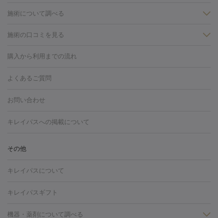
施術について調べる
施術の口コミを見る
美白
白玉点滴・白玉注射
高濃度ビタミンC点滴
美容内服
フォトフェイシャルM22
フラクショナルレーザー
レーザートーニ
購入から利用までの流れ
ング
ケミカルピーリング
プラセンタ注射
イオン導入
しみ・そばかす・肝斑
よくあるご質問
HIFU（ハイフ）
白玉点滴・白玉注射
高濃度ビタミンC点滴
フォトフェイシャル
レーザートーニング
ピコレーザートーニン
糸リフト
ボトックス
ボツリヌストキシン
エレクトロポレー
グ
フォトシルクプラス
美容内服
お問い合わせ
ション
ダーマペン
ピコフラクショナルレーザー
ピコレーザー
トーニング
ハイドラフェイシャル
マッサージピール
脂肪溶解
キレイパスへの掲載について
しわ・たるみ
注射
美容点滴・美容注射
フォトRF
PRP皮膚再生療法
脂肪
ヒアルロン酸注射
ボトックス注射
ボツリヌストキシン注射
水
冷却
医療脱毛（顔）
医療脱毛（全身）
医療脱毛（あし）
その他
光注射
PRP皮膚再生療法
RF治療（テノール）
スネコス注射
医療脱毛（VIO）
水光注射（ハリ・美肌）
レーザー治療（ハ
美容内服
キレイパスについて
リ・美肌）
光治療（フォトフェイシャルなど）
アートメイク
毛穴・ニキビ跡
BNLS
二重埋没
医療脱毛（背中）
医療脱毛（うで）
医療
キレイパスギフト
フラクショナルレーザー
ピコフラクショナルレーザー
ダーマペ
脱毛（脇）
にんにく注射
ピアス穴あけ
AGA
医療脱毛
ン
機器・薬剤について調べる
ハイドラフェイシャル
ベルベットスキン
ポテンツァ
美
（胸）
ほくろ・いぼ切除
レーザー治療（ほくろ・いぼ除去）