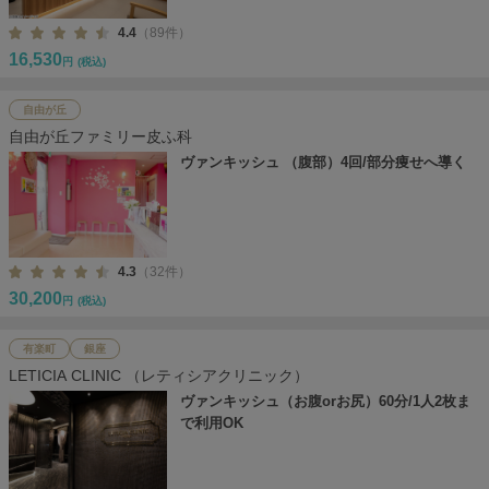
4.4
（89件）
16,530
円
(税込)
自由が丘
自由が丘ファミリー皮ふ科
ヴァンキッシュ （腹部）4回/部分痩せへ導く
4.3
（32件）
30,200
円
(税込)
有楽町
銀座
LETICIA CLINIC （レティシアクリニック）
ヴァンキッシュ（お腹orお尻）60分/1人2枚ま
で利用OK