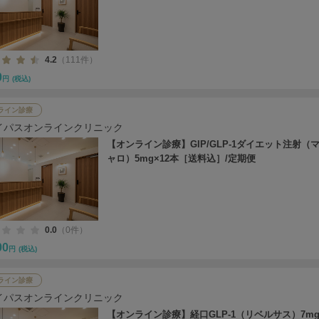
4.2
（111件）
0
円
(税込)
ライン診療
イパスオンラインクリニック
【オンライン診療】GIP/GLP-1ダイエット注射（
ャロ）5mg×12本［送料込］/定期便
0.0
（0件）
00
円
(税込)
ライン診療
イパスオンラインクリニック
【オンライン診療】経口GLP-1（リベルサス）7mg