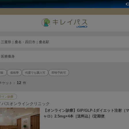
三重県｜桑名・四日市｜桑名駅
医療痩身
価格帯
何度でも購入可
即時予約可
12
チケット：
件
ライン診療
イパスオンラインクリニック
【オンライン診療】GIP/GLP-1ダイエット注射（
ャロ）2.5mg×4本［送料込］/定期便