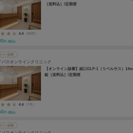
［送料込］/定期便
4.4
（89件）
30
円
(税込)
ライン診療
イパスオンラインクリニック
【オンライン診療】経口GLP-1（リベルサス）14mg
錠［送料込］/定期便
4.4
（7件）
50
円
(税込)
ライン診療
イパスオンラインクリニック