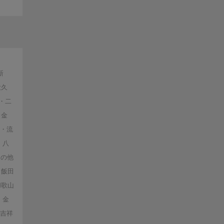
新
大久
・二
・金
戸・流
・八
その他
飯田
和歌山
金
・吉祥