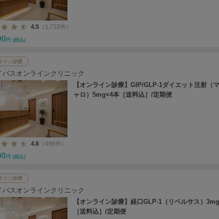
4.5
（1,710件）
00
円
(税込)
ライン診療
イパスオンラインクリニック
【オンライン診療】GIP/GLP-1ダイエット注射（
ャロ）5mg×4本［送料込］/定期便
4.6
（486件）
00
円
(税込)
ライン診療
イパスオンラインクリニック
【オンライン診療】経口GLP-1（リベルサス）3mg
［送料込］/定期便