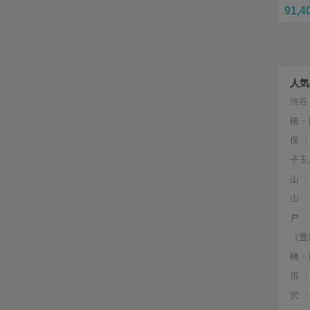
91,4
人気
渋谷
橋・
保
子玉
山
山
戸
（豊
橋・
市
沢