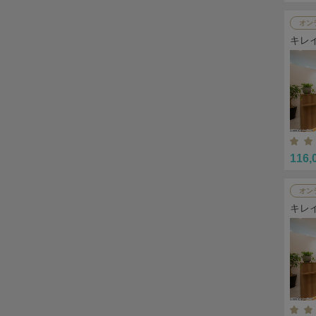
オン
キレ
116,
オン
キレ