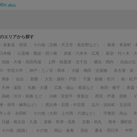
00
円
(税込)
のエリアから探す
・表参道・原宿
その他（京橋・天王寺・泉佐野など）
銀座・有楽町・
日本橋
心斎橋・難波・四ツ橋
赤坂・六本木・広尾
新宿・代々木・
池袋・大塚・高田馬場
上野・秋葉原・北千住
横浜・関内
自由が丘
川・学芸大学
神戸・三ノ宮・岡本
大阪・梅田・淀屋橋
名古屋・栄
博多
仙台
那覇
大宮・浦和・戸田
千葉・船橋・市川
柏・松
天神・薬院
札幌・大通
広島・福山・尾道など
秋田・横手
青森
高崎・渋川・前橋 など
川崎・宮前平・青葉台
西宮・芦屋・尼崎
洲・赤羽・練馬など）
恵比寿・目黒・中目黒
品川・浜松町・五反田
市ヶ谷・永田町
その他（大和・上大岡・六浦など）
宇都宮・烏山
川越・南古谷・久喜
彦根・草津・高島
京都・烏丸
熊本・通町筋
その他（姫路）
その他
岡山・倉敷
高松
桑名・四日市
中野