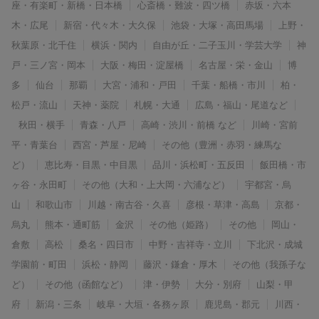
座・有楽町・新橋・日本橋
心斎橋・難波・四ツ橋
赤坂・六本
木・広尾
新宿・代々木・大久保
池袋・大塚・高田馬場
上野・
秋葉原・北千住
横浜・関内
自由が丘・二子玉川・学芸大学
神
戸・三ノ宮・岡本
大阪・梅田・淀屋橋
名古屋・栄・金山
博
多
仙台
那覇
大宮・浦和・戸田
千葉・船橋・市川
柏・
松戸・流山
天神・薬院
札幌・大通
広島・福山・尾道など
秋田・横手
青森・八戸
高崎・渋川・前橋 など
川崎・宮前
平・青葉台
西宮・芦屋・尼崎
その他（豊洲・赤羽・練馬な
ど）
恵比寿・目黒・中目黒
品川・浜松町・五反田
飯田橋・市
ヶ谷・永田町
その他（大和・上大岡・六浦など）
宇都宮・烏
山
和歌山市
川越・南古谷・久喜
彦根・草津・高島
京都・
烏丸
熊本・通町筋
金沢
その他（姫路）
その他
岡山・
倉敷
高松
桑名・四日市
中野・吉祥寺・立川
下北沢・成城
学園前・町田
浜松・静岡
藤沢・鎌倉・厚木
その他（我孫子な
ど）
その他（函館など）
津・伊勢
大分・別府
山梨・甲
府
新潟・三条
岐阜・大垣・各務ヶ原
鹿児島・郡元
川西・