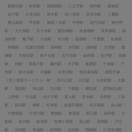
新横浜駅
町田駅
相模原駅
八王子駅
関内駅
鎌倉駅
逗子駅
久里浜駅
厚木駅
四ツ谷駅
吉祥寺駅
三鷹駅
東山梨駅
甲府駅
御茶ノ水駅
中野駅
高円寺駅
東中野
駅
大久保駅
市ケ谷駅
飯田橋駅
水道橋駅
浅草橋駅
錦
糸町駅
亀戸駅
小岩駅
市川駅
船橋駅
千葉駅
佐倉駅
青梅駅
武蔵引田駅
高崎駅
赤羽駅
浦和駅
大宮駅
栗
橋駅
宇都宮駅
南千住駅
北千住駅
金町駅
松戸駅
馬橋
駅
柏駅
我孫子駅
藤代駅
水戸駅
板橋駅
十条駅
戸
田駅
南古谷駅
川越駅
木更津駅
海浜幕張駅
成田空港
（第１旅客ターミナル）駅
西川口駅
川口駅
大井町駅
大森
駅
蒲田駅
烏山駅
渋川駅
下館駅
桐生駅
群馬総社駅
上野駅
中込駅
佐久平駅
富士駅
常永駅
長野駅
三条
駅
新潟駅
巻駅
松本駅
信濃常盤駅
名古屋駅
金山駅
大曽根駅
中津川駅
豊橋駅
敦賀駅
鯖江駅
福井駅
小
松駅
金沢駅
岐阜駅
各務ケ原駅
富山駅
高岡駅
戸出
駅
沼津駅
草薙駅
静岡駅
浜松駅
岡崎駅
三河安城駅