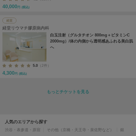
40,000
円
(税込)
経堂
経堂リウマチ膠原病内科
白玉注射（グルタチオン 800mg＋ビタミンC
2000mg）/体の内側から透明感あふれる美白肌
へ
5.0
（2件）
4,300
円
(税込)
もっとチケットを見る
人気のエリアから探す
渋谷・表参道・原宿
その他（京橋・天王寺・泉佐野など）
銀