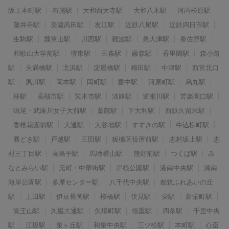
阪上本町駅
布施駅
大和西大寺駅
大和八木駅
河内松原駅
藤井寺駅
美濃高田駅
友江駅
近鉄八尾駅
近鉄四日市駅
生駒駅
瓢箪山駅
川西駅
難波駅
泉大津駅
泉佐野駅
和歌山大学前駅
堺東駅
三条駅
藤森駅
香里園駅
森小路
駅
天満橋駅
北浜駅
淀屋橋駅
梅田駅
中津駅
西宮北口
駅
夙川駅
岡本駅
岡町駅
豊中駅
河原町駅
烏丸駅
桂駅
高槻市駅
茨木市駅
淡路駅
逆瀬川駅
苦楽園口駅
鳴尾・武庫川女子大前駅
薬院駅
下大利駅
西鉄久留米駅
香椎花園前駅
大通駅
大谷地駅
すすきの駅
牛込柳町駅
勝どき駅
戸越駅
三田駅
板橋区役所前駅
志村坂上駅
志
村三丁目駅
高島平駅
馬喰横山駅
熊野前駅
つくば駅
み
なとみらい駅
元町・中華街駅
岸根公園駅
港南中央駅
湘南
海岸公園駅
多摩センター駅
八千代中央駅
都筑ふれあいの丘
駅
上田駅
伊豆長岡駅
桜橋駅
伏見駅
栄駅
新栄町駅
覚王山駅
久屋大通駅
矢場町駅
徳重駅
四条駅
千里中央
駅
江坂駅
泉ヶ丘駅
和泉中央駅
三ツ松駅
本町駅
心斎