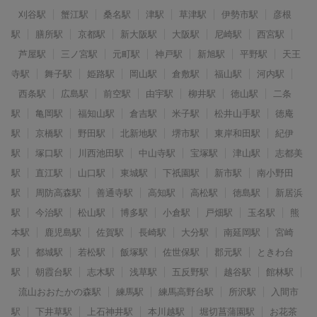
刈谷駅
蟹江駅
桑名駅
津駅
草津駅
伊勢市駅
彦根
駅
膳所駅
京都駅
新大阪駅
大阪駅
尼崎駅
西宮駅
芦屋駅
三ノ宮駅
元町駅
神戸駅
新旭駅
平野駅
天王
寺駅
舞子駅
姫路駅
岡山駅
倉敷駅
福山駅
河内駅
西条駅
広島駅
前空駅
由宇駅
柳井駅
徳山駅
二条
駅
亀岡駅
福知山駅
倉吉駅
米子駅
松井山手駅
徳庵
駅
京橋駅
野田駅
北新地駅
堺市駅
東岸和田駅
紀伊
駅
塚口駅
川西池田駅
中山寺駅
宝塚駅
津山駅
志都美
駅
直江駅
山口駅
東城駅
下祇園駅
新市駅
南小野田
駅
周防高森駅
善通寺駅
高知駅
高松駅
徳島駅
新居浜
駅
今治駅
松山駅
博多駅
小倉駅
戸畑駅
玉名駅
熊
本駅
鹿児島駅
佐賀駅
長崎駅
大分駅
南延岡駅
宮崎
駅
都城駅
若松駅
飯塚駅
佐世保駅
郡元駅
ときわ台
駅
朝霞台駅
志木駅
浅草駅
五反野駅
越谷駅
館林駅
流山おおたかの森駅
練馬駅
練馬高野台駅
所沢駅
入間市
駅
下井草駅
上石神井駅
本川越駅
堀切菖蒲園駅
お花茶