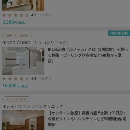
4.5
（537件）
3,300
円
(税込)
即時予約
銀座
東銀座
RINGO CLINIC（リンゴクリニック）
IPL光治療（ルメッカ）全顔（3周照射）＋選べ
る施術（ピーリングや点滴など6種類から選
択）
4.4
（487件）
15,500
円
(税込)
オンライン診療
キレイパスオンラインクリニック
【オンライン診療】美容内服 5合剤（90日分）
各種ビタミンやL-システインなど5種類配合/定
期便