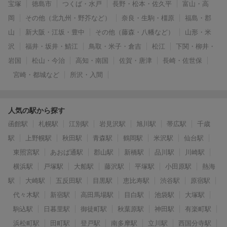
宝塚
徳島市
つくば・水戸
長野・松本・佐久平
富山・高
岡
その他（北九州・野芥など）
奈良・生駒・橿原
福島・郡
山
新大阪・江坂・豊中
その他（藤森・八幡など）
山形・米
沢
福井・坂井・鯖江
鳥取・米子・倉吉
松江
下関・柳井・
岩国
松山・今治
高知・南国
佐賀・唐津
長崎・佐世保
宮崎・都城など
所沢・入間
人気の駅から探す
函館駅
札幌駅
江別駅
岩見沢駅
旭川駅
帯広駅
千歳
駅
上野幌駅
秋田駅
青森駅
鶴岡駅
米沢駅
仙台駅
東照宮駅
あおば通駅
郡山駅
新橋駅
品川駅
川崎駅
横浜駅
戸塚駅
大船駅
藤沢駅
平塚駅
小田原駅
熱海
駅
大崎駅
五反田駅
目黒駅
恵比寿駅
渋谷駅
原宿駅
代々木駅
新宿駅
高田馬場駅
目白駅
池袋駅
大塚駅
駒込駅
日暮里駅
御徒町駅
秋葉原駅
神田駅
有楽町駅
浜松町駅
田町駅
登戸駅
南多摩駅
立川駅
西国分寺駅