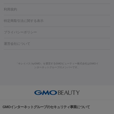
容内服
タトゥー除去
医療痩身
傷跡治療
医療脱毛（おなか）
疲
利用規約
薬剤
労回復点滴・疲労回復注射
くま治療
切開施術
デリケートゾー
リジェノックス
クレヴィエル
ファットインパクト
ヒアルロニ
ほくろ・いぼ
ンケア
ホワイトニング
わきが治療
カベリン
隆鼻術
医療
特定商取引法に関する表示
ダーゼ
サリチル酸マクロゴールピーリング
ボライト
幹細胞培
CO2レーザー
脱毛（お尻）
ショッピングリフト
ガミースマイル治療
レーザ
養上清液
プライバシーポリシー
ー治療（しみ・くすみ）
水光注射（しみ・くすみ）
RF治療
レ
小顔・フェイスライン
ーザー治療（毛穴・ニキビ跡）
涙袋ヒアルロン酸
顎ヒアルロン
機器
運営会社について
HIFU（ハイフ）
糸リフト
ショッピングリフト
酸
唇ヒアルロン酸注射
水光注射（毛穴・ニキビ跡）
鼻ヒアル
ルメッカ
プラズマシャワー
ウルトラセルQプラス
BBL光治
ロン酸注射
医療脱毛（うなじ）
ヒアルロン酸注射（豊胸）
レ
痩身・ダイエット
療
メディオスター
ジェネシス
ウルトラアクセント
ウルト
ーザー治療（黒ずみ）
医療脱毛（指）
ダイエット点滴・ ダイエ
脂肪溶解注射
BNLS・BNLS neo
カベリン
輪郭注射（MLM）
「キレイパス byGMO」を運営するGMOビューティー株式会社はGMOイ
ラフォーマー（ウルトラフォーマーⅢ）
サーマクール
イントラ
ンターネットグループのメンバーです。
ット注射
レーザーピーリング
レーザー治療（しみスポット照
脂肪冷却
セル
イントラジェン
QスイッチYAGレーザー
Qスイッチルビ
射）
ベルベットスキン
レーザー治療（赤み改善）
マイクロボ
ーレーザー
ヴァンキッシュ
ミラドライ
フォトRF
美肌
トックス（ボトックスリフト）
クリーニング
GLP-1
セラミッ
美容点滴
美容注射
ケミカルピーリング
マッサージピール
その他
ク治療
医療脱毛（ヒゲ）
ポテンツァ
トラネキサム酸
ジェ
イオン導入
エレクトロポレーション
レーザーピーリング
美
リードファインリフト
肩こり注射
ドラッグデリバリー（ポテン
ントルマックスプロ
イボ取り
シミ取り
シミ取り（皮膚科）
容内服
ツァ）
ハイドラジェントル
ルメッカ
ジェネシス
リジュラン
ラ
GMOインターネットグループのセキュリティ事業について
イムライト
Vビーム
シルファーム
スネコス
インモード