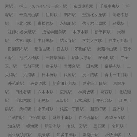
屋駅
押上（スカイツリー前）駅
京成曳舟駅
千葉中央駅
笹
塚駅
千歳烏山駅
仙川駅
調布駅
聖蹟桜ヶ丘駅
高幡不動
駅
下北沢駅
東松原駅
永福町駅
代々木上原駅
経堂駅
祖師ヶ谷大蔵駅
成城学園前駅
本厚木駅
伊勢原駅
大和
駅
代官山駅
中目黒駅
祐天寺駅
学芸大学駅
自由が丘駅
田園調布駅
元住吉駅
日吉駅
不動前駅
武蔵小山駅
西小
山駅
池尻大橋駅
三軒茶屋駅
駒沢大学駅
桜新町駅
二子
玉川駅
宮前平駅
鷺沼駅
青葉台駅
田奈駅
泉岳寺駅
上
大岡駅
六浦駅
日本橋駅
銀座駅
虎ノ門駅
青山一丁目駅
外苑前駅
表参道駅
新宿御苑前駅
新宿三丁目駅
東銀座
駅
日比谷駅
六本木駅
広尾駅
神楽坂駅
葛西駅
北綾瀬
駅
千駄木駅
湯島駅
赤坂駅
乃木坂駅
平和台駅
江戸川
橋駅
麹町駅
永田町駅
銀座一丁目駅
新富町駅
豊洲駅
半蔵門駅
神保町駅
麻布十番駅
白金高輪駅
希望ヶ丘駅
知立駅
鳴海駅
新清洲駅
名鉄一宮駅
黒笹駅
名和駅
尾張横須賀駅
朝倉駅
知多半田駅
新瀬戸駅
小牧原駅
大