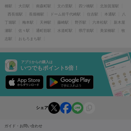
橋駅
大日駅
南森町駅
文の里駅
四ツ橋駅
北加賀屋駅
西長堀駅
長堀橋駅
ドーム前千代崎駅
住吉駅
本通駅
八
丁堀駅
梅本駅
天神駅
藤崎駅
野芥駅
六本松駅
新木屋
瀬駅
佐々駅
通町筋駅
水道町駅
県庁前駅
美栄橋駅
牧
志駅
おもろまち駅
アプリからの購入は
いつでもポイント5倍！
シェア
ガイド・お問い合わせ