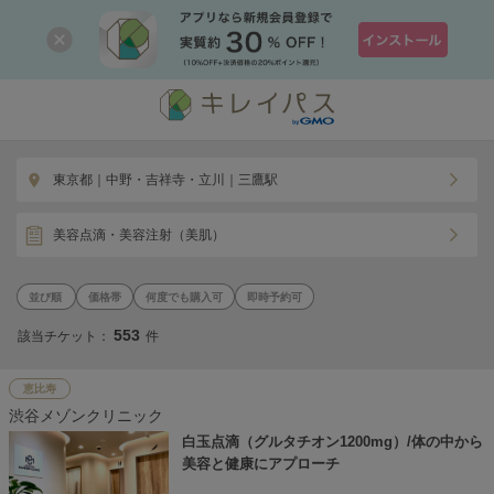
東京都｜中野・吉祥寺・立川｜三鷹駅
美容点滴・美容注射（美肌）
価格帯
何度でも購入可
即時予約可
553
該当チケット：
件
恵比寿
渋谷メゾンクリニック
白玉点滴（グルタチオン1200mg）/体の中から
美容と健康にアプローチ