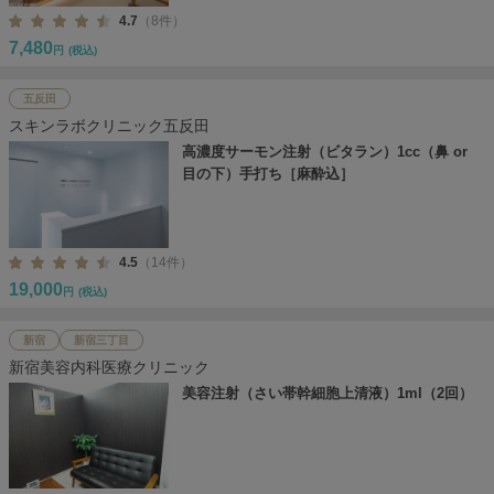
4.7
（8件）
7,480
円
(税込)
五反田
スキンラボクリニック五反田
高濃度サーモン注射（ビタラン）1cc（鼻 or
目の下）手打ち［麻酔込］
4.5
（14件）
19,000
円
(税込)
新宿
新宿三丁目
新宿美容内科医療クリニック
美容注射（さい帯幹細胞上清液）1ml（2回）