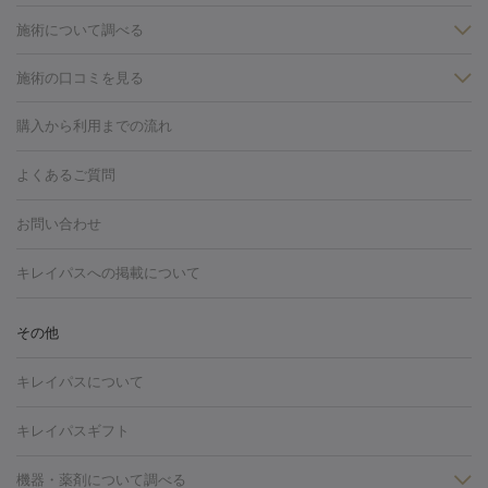
施術について調べる
施術の口コミを見る
美白
白玉点滴・白玉注射
高濃度ビタミンC点滴
美容内服
フォトフェイシャルM22
フラクショナルレーザー
レーザートーニ
購入から利用までの流れ
ング
ケミカルピーリング
プラセンタ注射
イオン導入
しみ・そばかす・肝斑
よくあるご質問
HIFU（ハイフ）
白玉点滴・白玉注射
高濃度ビタミンC点滴
フォトフェイシャル
レーザートーニング
ピコレーザートーニン
糸リフト
ボトックス
ボツリヌストキシン
エレクトロポレー
グ
フォトシルクプラス
美容内服
お問い合わせ
ション
ダーマペン
ピコフラクショナルレーザー
ピコレーザー
トーニング
ハイドラフェイシャル
マッサージピール
脂肪溶解
キレイパスへの掲載について
しわ・たるみ
注射
美容点滴・美容注射
フォトRF
PRP皮膚再生療法
脂肪
ヒアルロン酸注射
ボトックス注射
ボツリヌストキシン注射
水
冷却
医療脱毛（顔）
医療脱毛（全身）
医療脱毛（あし）
その他
光注射
PRP皮膚再生療法
RF治療（テノール）
スネコス注射
医療脱毛（VIO）
水光注射（ハリ・美肌）
レーザー治療（ハ
美容内服
キレイパスについて
リ・美肌）
光治療（フォトフェイシャルなど）
アートメイク
毛穴・ニキビ跡
BNLS
二重埋没
医療脱毛（背中）
医療脱毛（うで）
医療
キレイパスギフト
フラクショナルレーザー
ピコフラクショナルレーザー
ダーマペ
脱毛（脇）
にんにく注射
ピアス穴あけ
AGA
医療脱毛
ン
機器・薬剤について調べる
ハイドラフェイシャル
ベルベットスキン
ポテンツァ
美
（胸）
ほくろ・いぼ切除
レーザー治療（ほくろ・いぼ除去）