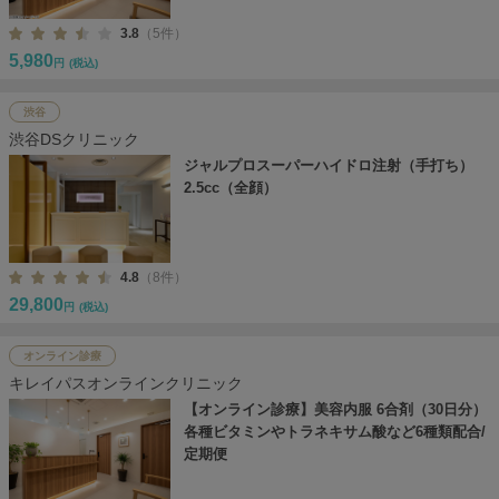
3.8
（5件）
5,980
円
(税込)
渋谷
渋谷DSクリニック
ジャルプロスーパーハイドロ注射（手打ち）
2.5cc（全顔）
4.8
（8件）
29,800
円
(税込)
オンライン診療
キレイパスオンラインクリニック
【オンライン診療】美容内服 6合剤（30日分）
各種ビタミンやトラネキサム酸など6種類配合/
定期便