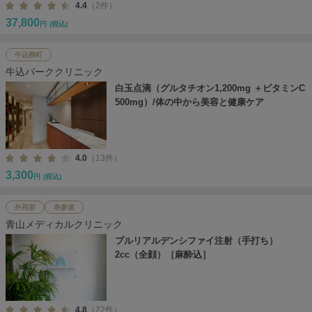
4.4
（2件）
37,800
円
(税込)
牛込柳町
牛込パーククリニック
白玉点滴（グルタチオン1,200mg ＋ビタミンC
500mg）/体の中から美容と健康ケア
4.0
（13件）
3,300
円
(税込)
外苑前
表参道
青山メディカルクリニック
プルリアルデンシファイ注射（手打ち）
2cc（全顔）［麻酔込］
4.8
（22件）