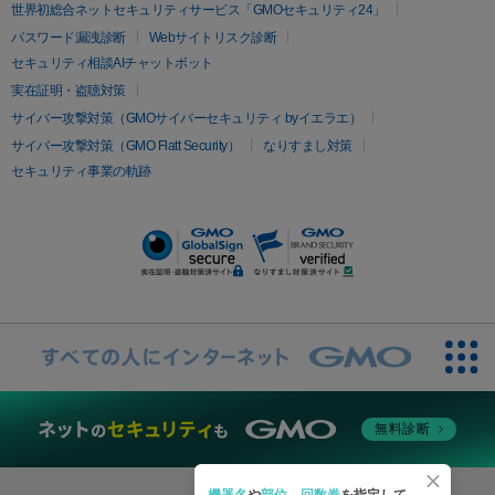
疲労回復・健康
世界初総合ネットセキュリティサービス「GMOセキュリティ24」
オリジオ
ミラノリピール
サーマジェン
リバースピール
パスワード漏洩診断
Webサイトリスク診断
プラセンタ注射
にんにく注射
オンダリフト
ジュベルック
ルビーフラクショナル
セキュリティ相談AIチャットボット
実在証明・盗聴対策
医療脱毛
サイバー攻撃対策（GMOサイバーセキュリティ byイエラエ）
医療脱毛（VIO）
医療脱毛
サイバー攻撃対策（GMO Flatt Security）
なりすまし対策
セキュリティ事業の軌跡
その他
二重埋没
アートメイク
ガミースマイル治療
オフィスホワイト
ニング
ピアス穴あけ
無料診断