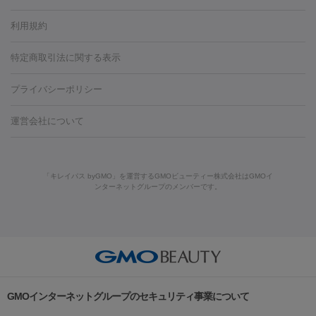
容内服
タトゥー除去
医療痩身
傷跡治療
医療脱毛（おなか）
疲
利用規約
薬剤
労回復点滴・疲労回復注射
くま治療
切開施術
デリケートゾー
リジェノックス
クレヴィエル
ファットインパクト
ヒアルロニ
ほくろ・いぼ
ンケア
ホワイトニング
わきが治療
カベリン
隆鼻術
医療
特定商取引法に関する表示
ダーゼ
サリチル酸マクロゴールピーリング
ボライト
幹細胞培
CO2レーザー
脱毛（お尻）
ショッピングリフト
ガミースマイル治療
レーザ
養上清液
プライバシーポリシー
ー治療（しみ・くすみ）
水光注射（しみ・くすみ）
RF治療
レ
小顔・フェイスライン
ーザー治療（毛穴・ニキビ跡）
涙袋ヒアルロン酸
顎ヒアルロン
機器
運営会社について
HIFU（ハイフ）
糸リフト
ショッピングリフト
酸
唇ヒアルロン酸注射
水光注射（毛穴・ニキビ跡）
鼻ヒアル
ルメッカ
プラズマシャワー
ウルトラセルQプラス
BBL光治
ロン酸注射
医療脱毛（うなじ）
ヒアルロン酸注射（豊胸）
レ
痩身・ダイエット
療
メディオスター
ジェネシス
ウルトラアクセント
ウルト
ーザー治療（黒ずみ）
医療脱毛（指）
ダイエット点滴・ ダイエ
脂肪溶解注射
BNLS・BNLS neo
カベリン
輪郭注射（MLM）
「キレイパス byGMO」を運営するGMOビューティー株式会社はGMOイ
ラフォーマー（ウルトラフォーマーⅢ）
サーマクール
イントラ
ンターネットグループのメンバーです。
ット注射
レーザーピーリング
レーザー治療（しみスポット照
脂肪冷却
セル
イントラジェン
QスイッチYAGレーザー
Qスイッチルビ
射）
ベルベットスキン
レーザー治療（赤み改善）
マイクロボ
ーレーザー
ヴァンキッシュ
ミラドライ
フォトRF
美肌
トックス（ボトックスリフト）
クリーニング
GLP-1
セラミッ
美容点滴
美容注射
ケミカルピーリング
マッサージピール
その他
ク治療
医療脱毛（ヒゲ）
ポテンツァ
トラネキサム酸
ジェ
イオン導入
エレクトロポレーション
レーザーピーリング
美
リードファインリフト
肩こり注射
ドラッグデリバリー（ポテン
ントルマックスプロ
イボ取り
シミ取り
シミ取り（皮膚科）
容内服
ツァ）
ハイドラジェントル
ルメッカ
ジェネシス
リジュラン
ラ
GMOインターネットグループのセキュリティ事業について
イムライト
Vビーム
シルファーム
スネコス
インモード