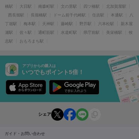
橋駅
大日駅
南森町駅
文の里駅
四ツ橋駅
北加賀屋駅
西長堀駅
長堀橋駅
ドーム前千代崎駅
住吉駅
本通駅
八
丁堀駅
梅本駅
天神駅
藤崎駅
野芥駅
六本松駅
新木屋
瀬駅
佐々駅
通町筋駅
水道町駅
県庁前駅
美栄橋駅
牧
志駅
おもろまち駅
アプリからの購入は
いつでもポイント5倍！
シェア
ガイド・お問い合わせ