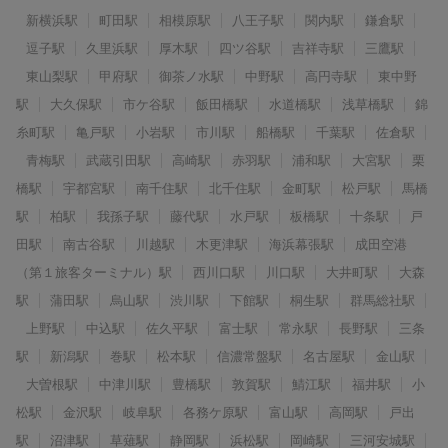
新横浜駅
町田駅
相模原駅
八王子駅
関内駅
鎌倉駅
逗子駅
久里浜駅
厚木駅
四ツ谷駅
吉祥寺駅
三鷹駅
東山梨駅
甲府駅
御茶ノ水駅
中野駅
高円寺駅
東中野
駅
大久保駅
市ケ谷駅
飯田橋駅
水道橋駅
浅草橋駅
錦
糸町駅
亀戸駅
小岩駅
市川駅
船橋駅
千葉駅
佐倉駅
青梅駅
武蔵引田駅
高崎駅
赤羽駅
浦和駅
大宮駅
栗
橋駅
宇都宮駅
南千住駅
北千住駅
金町駅
松戸駅
馬橋
駅
柏駅
我孫子駅
藤代駅
水戸駅
板橋駅
十条駅
戸
田駅
南古谷駅
川越駅
木更津駅
海浜幕張駅
成田空港
（第１旅客ターミナル）駅
西川口駅
川口駅
大井町駅
大森
駅
蒲田駅
烏山駅
渋川駅
下館駅
桐生駅
群馬総社駅
上野駅
中込駅
佐久平駅
富士駅
常永駅
長野駅
三条
駅
新潟駅
巻駅
松本駅
信濃常盤駅
名古屋駅
金山駅
大曽根駅
中津川駅
豊橋駅
敦賀駅
鯖江駅
福井駅
小
松駅
金沢駅
岐阜駅
各務ケ原駅
富山駅
高岡駅
戸出
駅
沼津駅
草薙駅
静岡駅
浜松駅
岡崎駅
三河安城駅