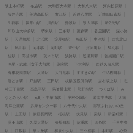
阪上本町駅
布施駅
大和西大寺駅
大和八木駅
河内松原駅
藤井寺駅
美濃高田駅
友江駅
近鉄八尾駅
近鉄四日市駅
生駒駅
瓢箪山駅
川西駅
難波駅
泉大津駅
泉佐野駅
和歌山大学前駅
堺東駅
三条駅
藤森駅
香里園駅
森小路
駅
天満橋駅
北浜駅
淀屋橋駅
梅田駅
中津駅
西宮北口
駅
夙川駅
岡本駅
岡町駅
豊中駅
河原町駅
烏丸駅
桂駅
高槻市駅
茨木市駅
淡路駅
逆瀬川駅
苦楽園口駅
鳴尾・武庫川女子大前駅
薬院駅
下大利駅
西鉄久留米駅
香椎花園前駅
大通駅
大谷地駅
すすきの駅
牛込柳町駅
勝どき駅
戸越駅
三田駅
板橋区役所前駅
志村坂上駅
志
村三丁目駅
高島平駅
馬喰横山駅
熊野前駅
つくば駅
み
なとみらい駅
元町・中華街駅
岸根公園駅
港南中央駅
湘南
海岸公園駅
多摩センター駅
八千代中央駅
都筑ふれあいの丘
駅
上田駅
伊豆長岡駅
桜橋駅
伏見駅
栄駅
新栄町駅
覚王山駅
久屋大通駅
矢場町駅
徳重駅
四条駅
千里中央
駅
江坂駅
泉ヶ丘駅
和泉中央駅
三ツ松駅
本町駅
心斎