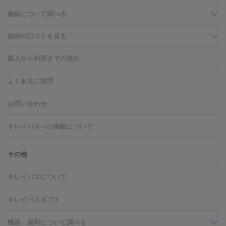
施術について調べる
施術の口コミを見る
美白
白玉点滴・白玉注射
高濃度ビタミンC点滴
美容内服
フォトフェイシャルM22
フラクショナルレーザー
レーザートーニ
購入から利用までの流れ
ング
ケミカルピーリング
プラセンタ注射
イオン導入
しみ・そばかす・肝斑
よくあるご質問
HIFU（ハイフ）
白玉点滴・白玉注射
高濃度ビタミンC点滴
フォトフェイシャル
レーザートーニング
ピコレーザートーニン
糸リフト
ボトックス
ボツリヌストキシン
エレクトロポレー
グ
フォトシルクプラス
美容内服
お問い合わせ
ション
ダーマペン
ピコフラクショナルレーザー
ピコレーザー
トーニング
ハイドラフェイシャル
マッサージピール
脂肪溶解
キレイパスへの掲載について
しわ・たるみ
注射
美容点滴・美容注射
フォトRF
PRP皮膚再生療法
脂肪
ヒアルロン酸注射
ボトックス注射
ボツリヌストキシン注射
水
冷却
医療脱毛（顔）
医療脱毛（全身）
医療脱毛（あし）
その他
光注射
PRP皮膚再生療法
RF治療（テノール）
スネコス注射
医療脱毛（VIO）
水光注射（ハリ・美肌）
レーザー治療（ハ
美容内服
キレイパスについて
リ・美肌）
光治療（フォトフェイシャルなど）
アートメイク
毛穴・ニキビ跡
BNLS
二重埋没
医療脱毛（背中）
医療脱毛（うで）
医療
キレイパスギフト
フラクショナルレーザー
ピコフラクショナルレーザー
ダーマペ
脱毛（脇）
にんにく注射
ピアス穴あけ
AGA
医療脱毛
ン
機器・薬剤について調べる
ハイドラフェイシャル
ベルベットスキン
ポテンツァ
美
（胸）
ほくろ・いぼ切除
レーザー治療（ほくろ・いぼ除去）