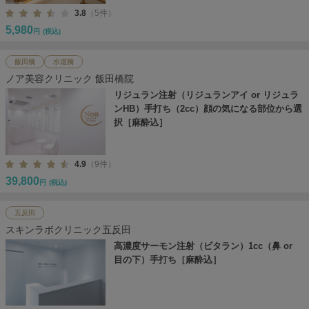
3.8
（5件）
5,980
円
(税込)
飯田橋
水道橋
ノア美容クリニック 飯田橋院
リジュラン注射（リジュランアイ or リジュラ
ンHB）手打ち（2cc）顔の気になる部位から選
択［麻酔込］
4.9
（9件）
39,800
円
(税込)
五反田
スキンラボクリニック五反田
高濃度サーモン注射（ビタラン）1cc（鼻 or
目の下）手打ち［麻酔込］