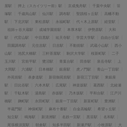
屋駅
押上（スカイツリー前）駅
京成曳舟駅
千葉中央駅
笹
塚駅
千歳烏山駅
仙川駅
調布駅
聖蹟桜ヶ丘駅
高幡不動
駅
下北沢駅
東松原駅
永福町駅
代々木上原駅
経堂駅
祖師ヶ谷大蔵駅
成城学園前駅
本厚木駅
伊勢原駅
大和
駅
代官山駅
中目黒駅
祐天寺駅
学芸大学駅
自由が丘駅
田園調布駅
元住吉駅
日吉駅
不動前駅
武蔵小山駅
西小
山駅
池尻大橋駅
三軒茶屋駅
駒沢大学駅
桜新町駅
二子
玉川駅
宮前平駅
鷺沼駅
青葉台駅
田奈駅
泉岳寺駅
上
大岡駅
六浦駅
日本橋駅
銀座駅
虎ノ門駅
青山一丁目駅
外苑前駅
表参道駅
新宿御苑前駅
新宿三丁目駅
東銀座
駅
日比谷駅
六本木駅
広尾駅
神楽坂駅
葛西駅
北綾瀬
駅
千駄木駅
湯島駅
赤坂駅
乃木坂駅
平和台駅
江戸川
橋駅
麹町駅
永田町駅
銀座一丁目駅
新富町駅
豊洲駅
半蔵門駅
神保町駅
麻布十番駅
白金高輪駅
希望ヶ丘駅
知立駅
鳴海駅
新清洲駅
名鉄一宮駅
黒笹駅
名和駅
尾張横須賀駅
朝倉駅
知多半田駅
新瀬戸駅
小牧原駅
大