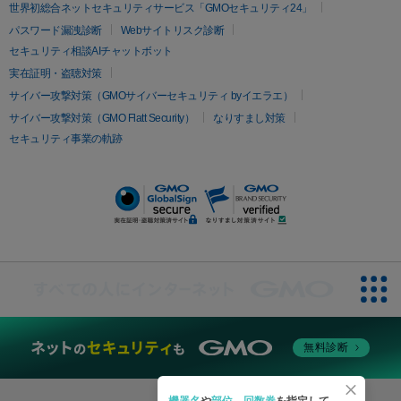
疲労回復・健康
世界初総合ネットセキュリティサービス「GMOセキュリティ24」
オリジオ
ミラノリピール
サーマジェン
リバースピール
パスワード漏洩診断
Webサイトリスク診断
プラセンタ注射
にんにく注射
オンダリフト
ジュベルック
ルビーフラクショナル
セキュリティ相談AIチャットボット
実在証明・盗聴対策
医療脱毛
サイバー攻撃対策（GMOサイバーセキュリティ byイエラエ）
医療脱毛（VIO）
医療脱毛
サイバー攻撃対策（GMO Flatt Security）
なりすまし対策
セキュリティ事業の軌跡
その他
二重埋没
アートメイク
ガミースマイル治療
オフィスホワイト
ニング
ピアス穴あけ
無料診断