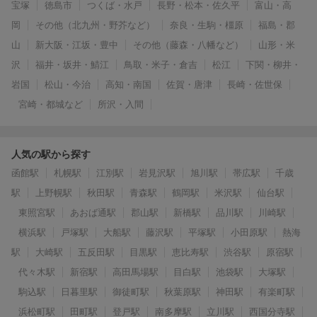
宝塚
徳島市
つくば・水戸
長野・松本・佐久平
富山・高
岡
その他（北九州・野芥など）
奈良・生駒・橿原
福島・郡
山
新大阪・江坂・豊中
その他（藤森・八幡など）
山形・米
沢
福井・坂井・鯖江
鳥取・米子・倉吉
松江
下関・柳井・
岩国
松山・今治
高知・南国
佐賀・唐津
長崎・佐世保
宮崎・都城など
所沢・入間
人気の駅から探す
函館駅
札幌駅
江別駅
岩見沢駅
旭川駅
帯広駅
千歳
駅
上野幌駅
秋田駅
青森駅
鶴岡駅
米沢駅
仙台駅
東照宮駅
あおば通駅
郡山駅
新橋駅
品川駅
川崎駅
横浜駅
戸塚駅
大船駅
藤沢駅
平塚駅
小田原駅
熱海
駅
大崎駅
五反田駅
目黒駅
恵比寿駅
渋谷駅
原宿駅
代々木駅
新宿駅
高田馬場駅
目白駅
池袋駅
大塚駅
駒込駅
日暮里駅
御徒町駅
秋葉原駅
神田駅
有楽町駅
浜松町駅
田町駅
登戸駅
南多摩駅
立川駅
西国分寺駅