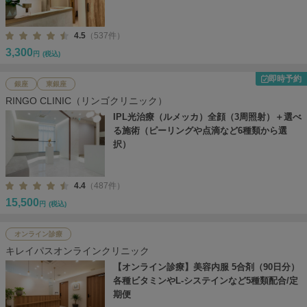
4.5
（537件）
3,300
円
(税込)
即時予約
銀座
東銀座
RINGO CLINIC（リンゴクリニック）
IPL光治療（ルメッカ）全顔（3周照射）＋選べ
る施術（ピーリングや点滴など6種類から選
択）
4.4
（487件）
15,500
円
(税込)
オンライン診療
キレイパスオンラインクリニック
【オンライン診療】美容内服 5合剤（90日分）
各種ビタミンやL-システインなど5種類配合/定
期便