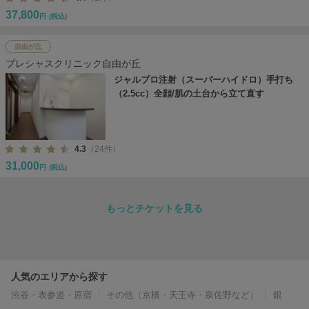
37,800
円
(税込)
自由が丘
プレシャスクリニック自由が丘
ジャルプロ注射（スーパーハイドロ）手打ち
（2.5cc）全顔/肌の土台から立て直す
4.3
（24件）
31,000
円
(税込)
もっとチケットを見る
人気のエリアから探す
渋谷・表参道・原宿
その他（京橋・天王寺・泉佐野など）
銀