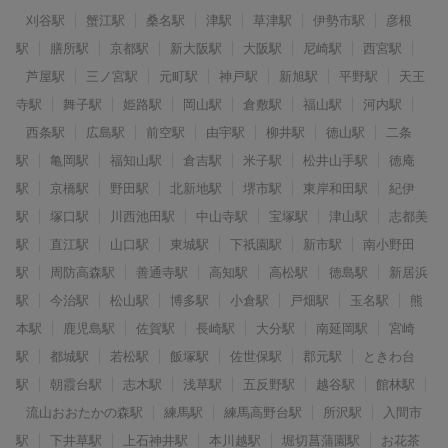
刈谷駅
蟹江駅
桑名駅
津駅
草津駅
伊勢市駅
彦根
駅
膳所駅
京都駅
新大阪駅
大阪駅
尼崎駅
西宮駅
芦屋駅
三ノ宮駅
元町駅
神戸駅
新旭駅
平野駅
天王
寺駅
舞子駅
姫路駅
岡山駅
倉敷駅
福山駅
河内駅
西条駅
広島駅
前空駅
由宇駅
柳井駅
徳山駅
二条
駅
亀岡駅
福知山駅
倉吉駅
米子駅
松井山手駅
徳庵
駅
京橋駅
野田駅
北新地駅
堺市駅
東岸和田駅
紀伊
駅
塚口駅
川西池田駅
中山寺駅
宝塚駅
津山駅
志都美
駅
直江駅
山口駅
東城駅
下祇園駅
新市駅
南小野田
駅
周防高森駅
善通寺駅
高知駅
高松駅
徳島駅
新居浜
駅
今治駅
松山駅
博多駅
小倉駅
戸畑駅
玉名駅
熊
本駅
鹿児島駅
佐賀駅
長崎駅
大分駅
南延岡駅
宮崎
駅
都城駅
若松駅
飯塚駅
佐世保駅
郡元駅
ときわ台
駅
朝霞台駅
志木駅
浅草駅
五反野駅
越谷駅
館林駅
流山おおたかの森駅
練馬駅
練馬高野台駅
所沢駅
入間市
駅
下井草駅
上石神井駅
本川越駅
堀切菖蒲園駅
お花茶