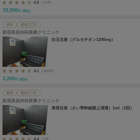
4.5
（14件）
19,000
円
(税込)
新宿
新宿三丁目
新宿美容内科医療クリニック
白玉注射（グルタチオン1200mg）
4.1
（266件）
3,200
円
(税込)
新宿
新宿三丁目
新宿美容内科医療クリニック
美容注射（さい帯幹細胞上清液）1ml（2回）
4.4
（2件）