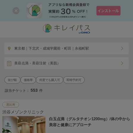
東京都｜下北沢・成城学園前・町田｜永福町駅
美容点滴・美容注射（美肌）
価格帯
何度でも購入可
即時予約可
553
該当チケット：
件
恵比寿
渋谷メゾンクリニック
白玉点滴（グルタチオン1200mg）/体の中から
美容と健康にアプローチ