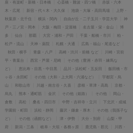
座・有楽町・新橋・日本橋
心斎橋・難波・四ツ橋
赤坂・六本
木・広尾
新宿・代々木・大久保
池袋・大塚・高田馬場
上野・
秋葉原・北千住
横浜・関内
自由が丘・二子玉川・学芸大学
神
戸・三ノ宮・岡本
大阪・梅田・淀屋橋
名古屋・栄・金山
博
多
仙台
那覇
大宮・浦和・戸田
千葉・船橋・市川
柏・
松戸・流山
天神・薬院
札幌・大通
広島・福山・尾道など
秋田・横手
青森・八戸
高崎・渋川・前橋 など
川崎・宮前
平・青葉台
西宮・芦屋・尼崎
その他（豊洲・赤羽・練馬な
ど）
恵比寿・目黒・中目黒
品川・浜松町・五反田
飯田橋・市
ヶ谷・永田町
その他（大和・上大岡・六浦など）
宇都宮・烏
山
和歌山市
川越・南古谷・久喜
彦根・草津・高島
京都・
烏丸
熊本・通町筋
金沢
その他（姫路）
その他
岡山・
倉敷
高松
桑名・四日市
中野・吉祥寺・立川
下北沢・成城
学園前・町田
浜松・静岡
藤沢・鎌倉・厚木
その他（我孫子な
ど）
その他（函館など）
津・伊勢
大分・別府
山梨・甲
府
新潟・三条
岐阜・大垣・各務ヶ原
鹿児島・郡元
川西・