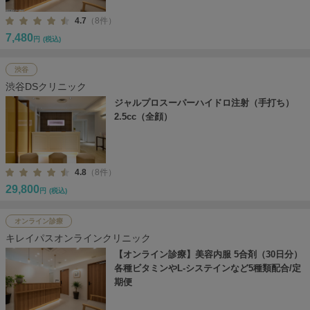
4.7
（8件）
7,480
円
(税込)
渋谷
渋谷DSクリニック
ジャルプロスーパーハイドロ注射（手打ち）
2.5cc（全顔）
4.8
（8件）
29,800
円
(税込)
オンライン診療
キレイパスオンラインクリニック
【オンライン診療】美容内服 5合剤（30日分）
各種ビタミンやL-システインなど5種類配合/定
期便