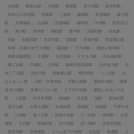
生駒駅
瓢箪山駅
川西駅
難波駅
泉大津駅
泉佐野駅
和歌山大学前駅
堺東駅
三条駅
藤森駅
香里園駅
森小路
駅
天満橋駅
北浜駅
淀屋橋駅
梅田駅
中津駅
西宮北口
駅
夙川駅
岡本駅
岡町駅
豊中駅
河原町駅
烏丸駅
桂駅
高槻市駅
茨木市駅
淡路駅
逆瀬川駅
苦楽園口駅
鳴尾・武庫川女子大前駅
薬院駅
下大利駅
西鉄久留米駅
香椎花園前駅
大通駅
大谷地駅
すすきの駅
牛込柳町駅
勝どき駅
戸越駅
三田駅
板橋区役所前駅
志村坂上駅
志
村三丁目駅
高島平駅
馬喰横山駅
熊野前駅
つくば駅
み
なとみらい駅
元町・中華街駅
岸根公園駅
港南中央駅
湘南
海岸公園駅
多摩センター駅
八千代中央駅
都筑ふれあいの丘
駅
上田駅
伊豆長岡駅
桜橋駅
伏見駅
栄駅
新栄町駅
覚王山駅
久屋大通駅
矢場町駅
徳重駅
四条駅
千里中央
駅
江坂駅
泉ヶ丘駅
和泉中央駅
三ツ松駅
本町駅
心斎
橋駅
大日駅
南森町駅
文の里駅
四ツ橋駅
北加賀屋駅
西長堀駅
長堀橋駅
ドーム前千代崎駅
住吉駅
本通駅
八