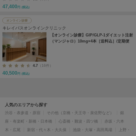
47,400
円
(税込)
オンライン診療
キレイパスオンラインクリニック
【オンライン診療】GIP/GLP-1ダイエット注射
（マンジャロ）10mg×4本［送料込］/定期便
4.7
（16件）
40,500
円
(税込)
人気のエリアから探す
渋谷・表参道・原宿
その他（京橋・天王寺・泉佐野など）
銀
座・有楽町・新橋・日本橋
心斎橋・難波・四ツ橋
赤坂・六本
木・広尾
新宿・代々木・大久保
池袋・大塚・高田馬場
上野・