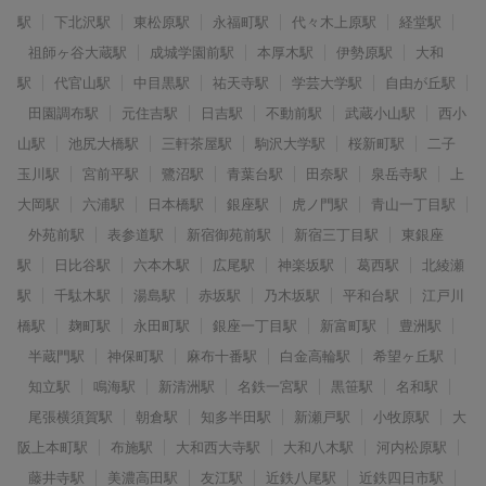
駅
下北沢駅
東松原駅
永福町駅
代々木上原駅
経堂駅
祖師ヶ谷大蔵駅
成城学園前駅
本厚木駅
伊勢原駅
大和
駅
代官山駅
中目黒駅
祐天寺駅
学芸大学駅
自由が丘駅
田園調布駅
元住吉駅
日吉駅
不動前駅
武蔵小山駅
西小
山駅
池尻大橋駅
三軒茶屋駅
駒沢大学駅
桜新町駅
二子
玉川駅
宮前平駅
鷺沼駅
青葉台駅
田奈駅
泉岳寺駅
上
大岡駅
六浦駅
日本橋駅
銀座駅
虎ノ門駅
青山一丁目駅
外苑前駅
表参道駅
新宿御苑前駅
新宿三丁目駅
東銀座
駅
日比谷駅
六本木駅
広尾駅
神楽坂駅
葛西駅
北綾瀬
駅
千駄木駅
湯島駅
赤坂駅
乃木坂駅
平和台駅
江戸川
橋駅
麹町駅
永田町駅
銀座一丁目駅
新富町駅
豊洲駅
半蔵門駅
神保町駅
麻布十番駅
白金高輪駅
希望ヶ丘駅
知立駅
鳴海駅
新清洲駅
名鉄一宮駅
黒笹駅
名和駅
尾張横須賀駅
朝倉駅
知多半田駅
新瀬戸駅
小牧原駅
大
阪上本町駅
布施駅
大和西大寺駅
大和八木駅
河内松原駅
藤井寺駅
美濃高田駅
友江駅
近鉄八尾駅
近鉄四日市駅