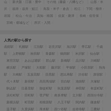
山
新大阪・江坂・豊中
その他（藤森・八幡など）
山形・米
沢
福井・坂井・鯖江
鳥取・米子・倉吉
松江
下関・柳井・
岩国
松山・今治
高知・南国
佐賀・唐津
長崎・佐世保
宮崎・都城など
所沢・入間
人気の駅から探す
函館駅
札幌駅
江別駅
岩見沢駅
旭川駅
帯広駅
千歳
駅
上野幌駅
秋田駅
青森駅
鶴岡駅
米沢駅
仙台駅
東照宮駅
あおば通駅
郡山駅
新橋駅
品川駅
川崎駅
横浜駅
戸塚駅
大船駅
藤沢駅
平塚駅
小田原駅
熱海
駅
大崎駅
五反田駅
目黒駅
恵比寿駅
渋谷駅
原宿駅
代々木駅
新宿駅
高田馬場駅
目白駅
池袋駅
大塚駅
駒込駅
日暮里駅
御徒町駅
秋葉原駅
神田駅
有楽町駅
浜松町駅
田町駅
登戸駅
南多摩駅
立川駅
西国分寺駅
新横浜駅
町田駅
相模原駅
八王子駅
関内駅
鎌倉駅
逗子駅
久里浜駅
厚木駅
四ツ谷駅
吉祥寺駅
三鷹駅