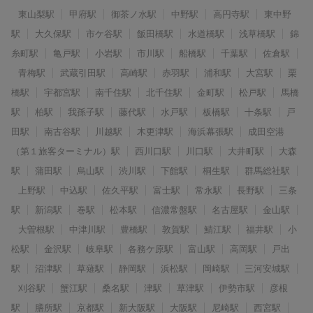
東山梨駅
甲府駅
御茶ノ水駅
中野駅
高円寺駅
東中野
駅
大久保駅
市ケ谷駅
飯田橋駅
水道橋駅
浅草橋駅
錦
糸町駅
亀戸駅
小岩駅
市川駅
船橋駅
千葉駅
佐倉駅
青梅駅
武蔵引田駅
高崎駅
赤羽駅
浦和駅
大宮駅
栗
橋駅
宇都宮駅
南千住駅
北千住駅
金町駅
松戸駅
馬橋
駅
柏駅
我孫子駅
藤代駅
水戸駅
板橋駅
十条駅
戸
田駅
南古谷駅
川越駅
木更津駅
海浜幕張駅
成田空港
（第１旅客ターミナル）駅
西川口駅
川口駅
大井町駅
大森
駅
蒲田駅
烏山駅
渋川駅
下館駅
桐生駅
群馬総社駅
上野駅
中込駅
佐久平駅
富士駅
常永駅
長野駅
三条
駅
新潟駅
巻駅
松本駅
信濃常盤駅
名古屋駅
金山駅
大曽根駅
中津川駅
豊橋駅
敦賀駅
鯖江駅
福井駅
小
松駅
金沢駅
岐阜駅
各務ケ原駅
富山駅
高岡駅
戸出
駅
沼津駅
草薙駅
静岡駅
浜松駅
岡崎駅
三河安城駅
刈谷駅
蟹江駅
桑名駅
津駅
草津駅
伊勢市駅
彦根
駅
膳所駅
京都駅
新大阪駅
大阪駅
尼崎駅
西宮駅