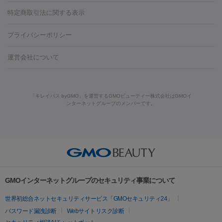
リジェノックス
クレヴィエル
ファットインパクト
ヒアルロニ
ほくろ・いぼ
ンケア
ホワイトニング
わきが治療
カベリン
隆鼻術
医療
特定商取引法に関する表示
ダーゼ
サリチル酸マクロゴールピーリング
ボライト
幹細胞培
CO2レーザー
脱毛（お尻）
ショッピングリフト
ガミースマイル治療
レーザ
養上清液
プライバシーポリシー
ー治療（しみ・くすみ）
水光注射（しみ・くすみ）
RF治療
レ
小顔・フェイスライン
ーザー治療（毛穴・ニキビ跡）
涙袋ヒアルロン酸
顎ヒアルロン
機器
運営会社について
HIFU（ハイフ）
糸リフト
ショッピングリフト
酸
唇ヒアルロン酸注射
水光注射（毛穴・ニキビ跡）
鼻ヒアル
ルメッカ
プラズマシャワー
ウルトラセルQプラス
BBL光治
ロン酸注射
医療脱毛（うなじ）
ヒアルロン酸注射（豊胸）
レ
痩身・ダイエット
療
メディオスター
ジェネシス
ウルトラアクセント
ウルト
ーザー治療（黒ずみ）
医療脱毛（指）
ダイエット点滴・ ダイエ
脂肪溶解注射
BNLS・BNLS neo
カベリン
輪郭注射（MLM）
「キレイパス byGMO」を運営するGMOビューティー株式会社はGMOイ
ラフォーマー（ウルトラフォーマーⅢ）
サーマクール
イントラ
ンターネットグループのメンバーです。
ット注射
レーザーピーリング
レーザー治療（しみスポット照
脂肪冷却
セル
イントラジェン
QスイッチYAGレーザー
Qスイッチルビ
射）
ベルベットスキン
レーザー治療（赤み改善）
マイクロボ
ーレーザー
ヴァンキッシュ
ミラドライ
フォトRF
美肌
トックス（ボトックスリフト）
クリーニング
GLP-1
セラミッ
美容点滴
美容注射
ケミカルピーリング
マッサージピール
その他
ク治療
医療脱毛（ヒゲ）
ポテンツァ
トラネキサム酸
ジェ
イオン導入
エレクトロポレーション
レーザーピーリング
美
リードファインリフト
肩こり注射
ドラッグデリバリー（ポテン
ントルマックスプロ
イボ取り
シミ取り
シミ取り（皮膚科）
容内服
ツァ）
ハイドラジェントル
ルメッカ
ジェネシス
リジュラン
ラ
GMOインターネットグループのセキュリティ事業について
イムライト
Vビーム
シルファーム
スネコス
インモード
疲労回復・健康
世界初総合ネットセキュリティサービス「GMOセキュリティ24」
オリジオ
ミラノリピール
サーマジェン
リバースピール
パスワード漏洩診断
Webサイトリスク診断
プラセンタ注射
にんにく注射
オンダリフト
ジュベルック
ルビーフラクショナル