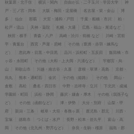
秋葉原・北千住
横浜・関内
自由が丘・二子玉川・学芸大学
神
戸・三ノ宮・岡本
大阪・梅田・淀屋橋
名古屋・栄・金山
博
多
仙台
那覇
大宮・浦和・戸田
千葉・船橋・市川
柏・
松戸・流山
天神・薬院
札幌・大通
広島・福山・尾道など
秋田・横手
青森・八戸
高崎・渋川・前橋 など
川崎・宮前
平・青葉台
西宮・芦屋・尼崎
その他（豊洲・赤羽・練馬な
ど）
恵比寿・目黒・中目黒
品川・浜松町・五反田
飯田橋・市
ヶ谷・永田町
その他（大和・上大岡・六浦など）
宇都宮・烏
山
和歌山市
川越・南古谷・久喜
彦根・草津・高島
京都・
烏丸
熊本・通町筋
金沢
その他（姫路）
その他
岡山・
倉敷
高松
桑名・四日市
中野・吉祥寺・立川
下北沢・成城
学園前・町田
浜松・静岡
藤沢・鎌倉・厚木
その他（我孫子な
ど）
その他（函館など）
津・伊勢
大分・別府
山梨・甲
府
新潟・三条
岐阜・大垣・各務ヶ原
鹿児島・郡元
川西・
宝塚
徳島市
つくば・水戸
長野・松本・佐久平
富山・高
岡
その他（北九州・野芥など）
奈良・生駒・橿原
福島・郡