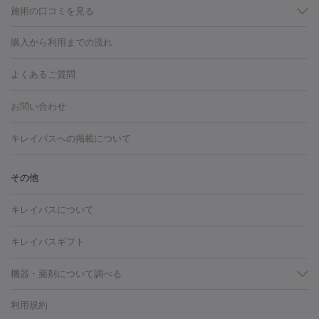
施術の口コミを見る
美白
白玉点滴・白玉注射
高濃度ビタミンC点滴
美容内服
フォトフェイシャルM22
フラクショナルレーザー
レーザートーニ
購入から利用までの流れ
ング
ケミカルピーリング
プラセンタ注射
イオン導入
しみ・そばかす・肝斑
よくあるご質問
HIFU（ハイフ）
白玉点滴・白玉注射
高濃度ビタミンC点滴
フォトフェイシャル
レーザートーニング
ピコレーザートーニン
糸リフト
ボトックス
ボツリヌストキシン
エレクトロポレー
グ
フォトシルクプラス
美容内服
お問い合わせ
ション
ダーマペン
ピコフラクショナルレーザー
ピコレーザー
トーニング
ハイドラフェイシャル
マッサージピール
脂肪溶解
キレイパスへの掲載について
しわ・たるみ
注射
美容点滴・美容注射
フォトRF
PRP皮膚再生療法
脂肪
ヒアルロン酸注射
ボトックス注射
ボツリヌストキシン注射
水
冷却
医療脱毛（顔）
医療脱毛（全身）
医療脱毛（あし）
その他
光注射
PRP皮膚再生療法
RF治療（テノール）
スネコス注射
医療脱毛（VIO）
水光注射（ハリ・美肌）
レーザー治療（ハ
美容内服
キレイパスについて
リ・美肌）
光治療（フォトフェイシャルなど）
アートメイク
毛穴・ニキビ跡
BNLS
二重埋没
医療脱毛（背中）
医療脱毛（うで）
医療
キレイパスギフト
フラクショナルレーザー
ピコフラクショナルレーザー
ダーマペ
脱毛（脇）
にんにく注射
ピアス穴あけ
AGA
医療脱毛
ン
機器・薬剤について調べる
ハイドラフェイシャル
ベルベットスキン
ポテンツァ
美
（胸）
ほくろ・いぼ切除
レーザー治療（ほくろ・いぼ除去）
容内服
タトゥー除去
医療痩身
傷跡治療
医療脱毛（おなか）
疲
利用規約
薬剤
労回復点滴・疲労回復注射
くま治療
切開施術
デリケートゾー