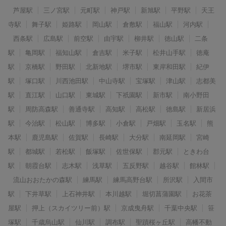
芦屋駅
三ノ宮駅
元町駅
神戸駅
新旭駅
平野駅
天王
寺駅
舞子駅
姫路駅
岡山駅
倉敷駅
福山駅
河内駅
西条駅
広島駅
前空駅
由宇駅
柳井駅
徳山駅
二条
駅
亀岡駅
福知山駅
倉吉駅
米子駅
松井山手駅
徳庵
駅
京橋駅
野田駅
北新地駅
堺市駅
東岸和田駅
紀伊
駅
塚口駅
川西池田駅
中山寺駅
宝塚駅
津山駅
志都美
駅
直江駅
山口駅
東城駅
下祇園駅
新市駅
南小野田
駅
周防高森駅
善通寺駅
高知駅
高松駅
徳島駅
新居浜
駅
今治駅
松山駅
博多駅
小倉駅
戸畑駅
玉名駅
熊
本駅
鹿児島駅
佐賀駅
長崎駅
大分駅
南延岡駅
宮崎
駅
都城駅
若松駅
飯塚駅
佐世保駅
郡元駅
ときわ台
駅
朝霞台駅
志木駅
浅草駅
五反野駅
越谷駅
館林駅
流山おおたかの森駅
練馬駅
練馬高野台駅
所沢駅
入間市
駅
下井草駅
上石神井駅
本川越駅
堀切菖蒲園駅
お花茶
屋駅
押上（スカイツリー前）駅
京成曳舟駅
千葉中央駅
笹
塚駅
千歳烏山駅
仙川駅
調布駅
聖蹟桜ヶ丘駅
高幡不動