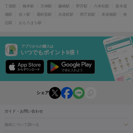
丁堀駅
梅本駅
天神駅
藤崎駅
野芥駅
六本松駅
新木屋
瀬駅
佐々駅
通町筋駅
水道町駅
県庁前駅
美栄橋駅
牧
志駅
おもろまち駅
アプリからの購入は
いつでもポイント5倍！
シェア
ガイド・お問い合わせ
施術について調べる