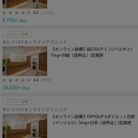
4.2
（111件）
8,750
円
(税込)
オンライン診療
キレイパスオンラインクリニック
【オンライン診療】経口GLP-1（リベルサス）
7mg×30錠［送料込］/定期便
4.4
（89件）
16,530
円
(税込)
オンライン診療
キレイパスオンラインクリニック
【オンライン診療】GIP/GLP-1ダイエット注射
（マンジャロ）5mg×12本［送料込］/定期便