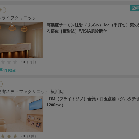
木
うライフクリニック
高濃度サーモン注射（リズネ）1cc（手打ち）顔の
る部位［麻酔込］/VISIA肌診断付
0.0
（0件）
00
円
(税込)
皮膚科ティファクリニック 横浜院
LDM（ブライトソノ）全顔＋白玉点滴（グルタチ
1200mg）
5.0
（1件）