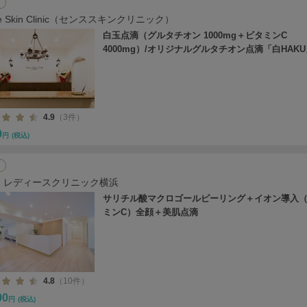
se Skin Clinic（センススキンクリニック）
白玉点滴（グルタチオン 1000mg＋ビタミンC
4000mg）/オリジナルグルタチオン点滴「白HAKU
4.9
（3件）
0
円
(税込)
・レディースクリニック横浜
サリチル酸マクロゴールピーリング＋イオン導入
ミンC）全顔＋美肌点滴
4.8
（10件）
00
円
(税込)