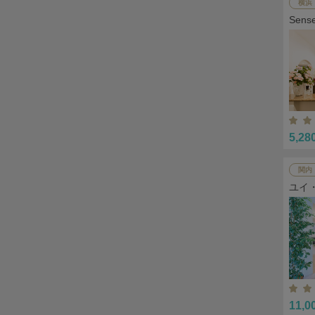
横浜
Sen
5,28
関内
ユイ
11,0