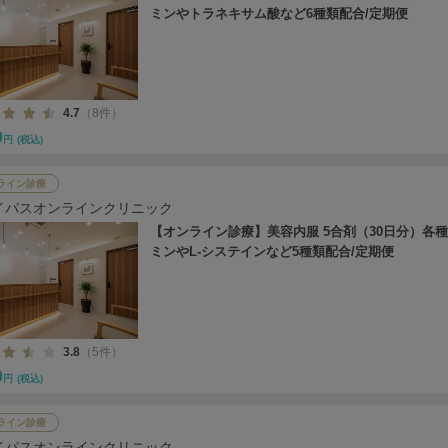
ミンやトラネキサム酸など6種類配合/定期便
4.7
（8件）
0
円
(税込)
ライン診療
イパスオンラインクリニック
【オンライン診療】美容内服 5合剤（30日分）各
ミンやL-システインなど5種類配合/定期便
3.8
（5件）
0
円
(税込)
ライン診療
イパスオンラインクリニック