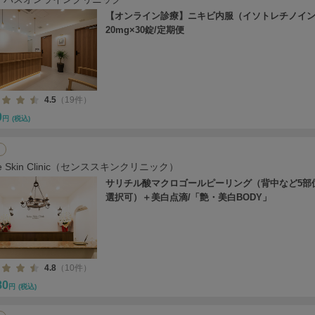
【オンライン診療】ニキビ内服（イソトレチノイ
20mg×30錠/定期便
4.5
（19件）
0
円
(税込)
se Skin Clinic（センススキンクリニック）
サリチル酸マクロゴールピーリング（背中など5部
選択可）＋美白点滴/「艶・美白BODY」
4.8
（10件）
80
円
(税込)