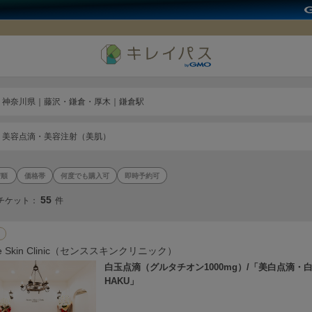
神奈川県｜藤沢・鎌倉・厚木｜鎌倉駅
美容点滴・美容注射（美肌）
価格帯
何度でも購入可
即時予約可
55
チケット：
件
se Skin Clinic（センススキンクリニック）
白玉点滴（グルタチオン1000mg）/「美白点滴・
HAKU」