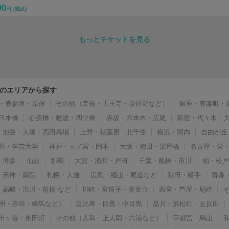
00
円
(税込)
もっとチケットを見る
のエリアから探す
・表参道・原宿
その他（京橋・天王寺・泉佐野など）
銀座・有楽町・
日本橋
心斎橋・難波・四ツ橋
赤坂・六本木・広尾
新宿・代々木・
池袋・大塚・高田馬場
上野・秋葉原・北千住
横浜・関内
自由が丘
川・学芸大学
神戸・三ノ宮・岡本
大阪・梅田・淀屋橋
名古屋・栄
博多
仙台
那覇
大宮・浦和・戸田
千葉・船橋・市川
柏・松
天神・薬院
札幌・大通
広島・福山・尾道など
秋田・横手
青森
高崎・渋川・前橋 など
川崎・宮前平・青葉台
西宮・芦屋・尼崎
洲・赤羽・練馬など）
恵比寿・目黒・中目黒
品川・浜松町・五反田
市ヶ谷・永田町
その他（大和・上大岡・六浦など）
宇都宮・烏山