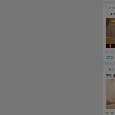
本厚
さそ
42,3
横浜
美容