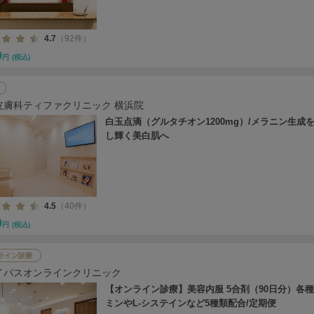
4.7
（92件）
0
円
(税込)
皮膚科ティファクリニック 横浜院
白玉点滴（グルタチオン1200mg）/メラニン生成
し輝く美白肌へ
4.5
（40件）
0
円
(税込)
ライン診療
イパスオンラインクリニック
【オンライン診療】美容内服 5合剤（90日分）各
ミンやL-システインなど5種類配合/定期便