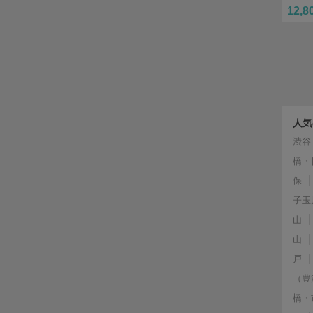
12,8
人気
渋谷
橋・
保
子玉
山
山
戸
（豊
橋・