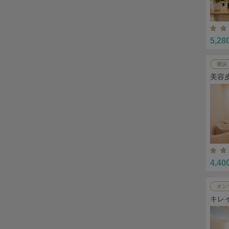
5,28
横浜
美容
4,40
オン
キレ