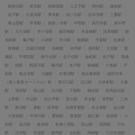
新横浜駅
町田駅
相模原駅
八王子駅
関内駅
鎌倉駅
逗子駅
久里浜駅
厚木駅
四ツ谷駅
吉祥寺駅
三鷹駅
東山梨駅
甲府駅
御茶ノ水駅
中野駅
高円寺駅
東中野
駅
大久保駅
市ケ谷駅
飯田橋駅
水道橋駅
浅草橋駅
錦
糸町駅
亀戸駅
小岩駅
市川駅
船橋駅
千葉駅
佐倉駅
青梅駅
武蔵引田駅
高崎駅
赤羽駅
浦和駅
大宮駅
栗
橋駅
宇都宮駅
南千住駅
北千住駅
金町駅
松戸駅
馬橋
駅
柏駅
我孫子駅
藤代駅
水戸駅
板橋駅
十条駅
戸
田駅
南古谷駅
川越駅
木更津駅
海浜幕張駅
成田空港
（第１旅客ターミナル）駅
西川口駅
川口駅
大井町駅
大森
駅
蒲田駅
烏山駅
渋川駅
下館駅
桐生駅
群馬総社駅
上野駅
中込駅
佐久平駅
富士駅
常永駅
長野駅
三条
駅
新潟駅
巻駅
松本駅
信濃常盤駅
名古屋駅
金山駅
大曽根駅
中津川駅
豊橋駅
敦賀駅
鯖江駅
福井駅
小
松駅
金沢駅
岐阜駅
各務ケ原駅
富山駅
高岡駅
戸出
駅
沼津駅
草薙駅
静岡駅
浜松駅
岡崎駅
三河安城駅