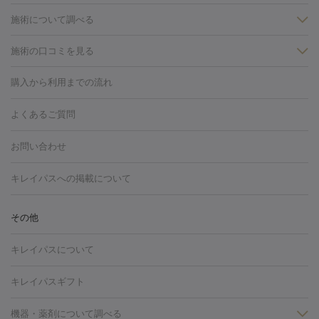
施術について調べる
施術の口コミを見る
美白
白玉点滴・白玉注射
高濃度ビタミンC点滴
美容内服
フォトフェイシャルM22
フラクショナルレーザー
レーザートーニ
購入から利用までの流れ
ング
ケミカルピーリング
プラセンタ注射
イオン導入
しみ・そばかす・肝斑
よくあるご質問
HIFU（ハイフ）
白玉点滴・白玉注射
高濃度ビタミンC点滴
フォトフェイシャル
レーザートーニング
ピコレーザートーニン
糸リフト
ボトックス
ボツリヌストキシン
エレクトロポレー
グ
フォトシルクプラス
美容内服
お問い合わせ
ション
ダーマペン
ピコフラクショナルレーザー
ピコレーザー
トーニング
ハイドラフェイシャル
マッサージピール
脂肪溶解
キレイパスへの掲載について
しわ・たるみ
注射
美容点滴・美容注射
フォトRF
PRP皮膚再生療法
脂肪
ヒアルロン酸注射
ボトックス注射
ボツリヌストキシン注射
水
冷却
医療脱毛（顔）
医療脱毛（全身）
医療脱毛（あし）
その他
光注射
PRP皮膚再生療法
RF治療（テノール）
スネコス注射
医療脱毛（VIO）
水光注射（ハリ・美肌）
レーザー治療（ハ
美容内服
キレイパスについて
リ・美肌）
光治療（フォトフェイシャルなど）
アートメイク
毛穴・ニキビ跡
BNLS
二重埋没
医療脱毛（背中）
医療脱毛（うで）
医療
キレイパスギフト
フラクショナルレーザー
ピコフラクショナルレーザー
ダーマペ
脱毛（脇）
にんにく注射
ピアス穴あけ
AGA
医療脱毛
ン
機器・薬剤について調べる
ハイドラフェイシャル
ベルベットスキン
ポテンツァ
美
（胸）
ほくろ・いぼ切除
レーザー治療（ほくろ・いぼ除去）