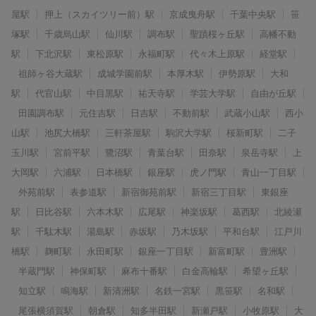
屋駅
押上（スカイツリー前）駅
京成曳舟駅
千葉中央駅
笹
塚駅
千歳烏山駅
仙川駅
調布駅
聖蹟桜ヶ丘駅
高幡不動
駅
下北沢駅
東松原駅
永福町駅
代々木上原駅
経堂駅
祖師ヶ谷大蔵駅
成城学園前駅
本厚木駅
伊勢原駅
大和
駅
代官山駅
中目黒駅
祐天寺駅
学芸大学駅
自由が丘駅
田園調布駅
元住吉駅
日吉駅
不動前駅
武蔵小山駅
西小
山駅
池尻大橋駅
三軒茶屋駅
駒沢大学駅
桜新町駅
二子
玉川駅
宮前平駅
鷺沼駅
青葉台駅
田奈駅
泉岳寺駅
上
大岡駅
六浦駅
日本橋駅
銀座駅
虎ノ門駅
青山一丁目駅
外苑前駅
表参道駅
新宿御苑前駅
新宿三丁目駅
東銀座
駅
日比谷駅
六本木駅
広尾駅
神楽坂駅
葛西駅
北綾瀬
駅
千駄木駅
湯島駅
赤坂駅
乃木坂駅
平和台駅
江戸川
橋駅
麹町駅
永田町駅
銀座一丁目駅
新富町駅
豊洲駅
半蔵門駅
神保町駅
麻布十番駅
白金高輪駅
希望ヶ丘駅
知立駅
鳴海駅
新清洲駅
名鉄一宮駅
黒笹駅
名和駅
尾張横須賀駅
朝倉駅
知多半田駅
新瀬戸駅
小牧原駅
大