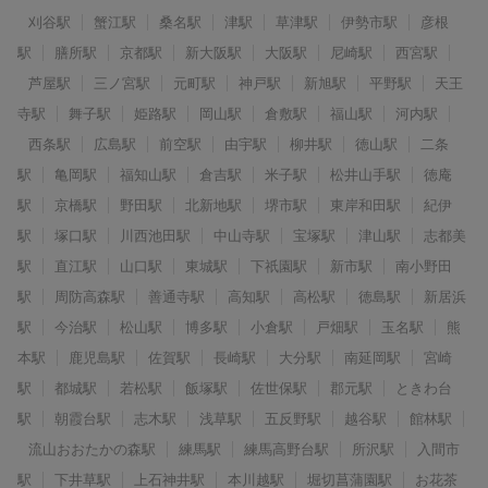
刈谷駅
蟹江駅
桑名駅
津駅
草津駅
伊勢市駅
彦根
駅
膳所駅
京都駅
新大阪駅
大阪駅
尼崎駅
西宮駅
芦屋駅
三ノ宮駅
元町駅
神戸駅
新旭駅
平野駅
天王
寺駅
舞子駅
姫路駅
岡山駅
倉敷駅
福山駅
河内駅
西条駅
広島駅
前空駅
由宇駅
柳井駅
徳山駅
二条
駅
亀岡駅
福知山駅
倉吉駅
米子駅
松井山手駅
徳庵
駅
京橋駅
野田駅
北新地駅
堺市駅
東岸和田駅
紀伊
駅
塚口駅
川西池田駅
中山寺駅
宝塚駅
津山駅
志都美
駅
直江駅
山口駅
東城駅
下祇園駅
新市駅
南小野田
駅
周防高森駅
善通寺駅
高知駅
高松駅
徳島駅
新居浜
駅
今治駅
松山駅
博多駅
小倉駅
戸畑駅
玉名駅
熊
本駅
鹿児島駅
佐賀駅
長崎駅
大分駅
南延岡駅
宮崎
駅
都城駅
若松駅
飯塚駅
佐世保駅
郡元駅
ときわ台
駅
朝霞台駅
志木駅
浅草駅
五反野駅
越谷駅
館林駅
流山おおたかの森駅
練馬駅
練馬高野台駅
所沢駅
入間市
駅
下井草駅
上石神井駅
本川越駅
堀切菖蒲園駅
お花茶