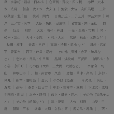
座・有楽町・新橋・日本橋
心斎橋・難波・四ツ橋
赤坂・六本
木・広尾
新宿・代々木・大久保
池袋・大塚・高田馬場
上野・
秋葉原・北千住
横浜・関内
自由が丘・二子玉川・学芸大学
神
戸・三ノ宮・岡本
大阪・梅田・淀屋橋
名古屋・栄・金山
博
多
仙台
那覇
大宮・浦和・戸田
千葉・船橋・市川
柏・
松戸・流山
天神・薬院
札幌・大通
広島・福山・尾道など
秋田・横手
青森・八戸
高崎・渋川・前橋 など
川崎・宮前
平・青葉台
西宮・芦屋・尼崎
その他（豊洲・赤羽・練馬な
ど）
恵比寿・目黒・中目黒
品川・浜松町・五反田
飯田橋・市
ヶ谷・永田町
その他（大和・上大岡・六浦など）
宇都宮・烏
山
和歌山市
川越・南古谷・久喜
彦根・草津・高島
京都・
烏丸
熊本・通町筋
金沢
その他（姫路）
その他
岡山・
倉敷
高松
桑名・四日市
中野・吉祥寺・立川
下北沢・成城
学園前・町田
浜松・静岡
藤沢・鎌倉・厚木
その他（我孫子な
ど）
その他（函館など）
津・伊勢
大分・別府
山梨・甲
府
新潟・三条
岐阜・大垣・各務ヶ原
鹿児島・郡元
川西・