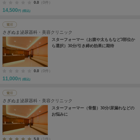
0.0
（0件）
14,500
円
(税込)
鷺沼
さぎぬま泌尿器科・美容クリニック
スターフォーマー（お腹や太ももなど3部位か
ら選択）30分/引き締め効果に期待
0.0
（0件）
11,000
円
(税込)
鷺沼
さぎぬま泌尿器科・美容クリニック
スターフォーマー（骨盤）30分/尿漏れなどの
お悩みに
5.0
（1件）