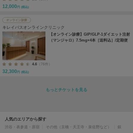
12,000
円
(税込)
オンライン診療
キレイパスオンラインクリニック
【オンライン診療】GIP/GLP-1ダイエット注射
（マンジャロ）7.5mg×4本［送料込］/定期便
4.6
（76件）
32,300
円
(税込)
もっとチケットを見る
人気のエリアから探す
渋谷・表参道・原宿
その他（京橋・天王寺・泉佐野など）
銀