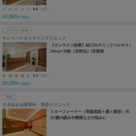
0.0
（0件）
62,900
円
(税込)
オンライン診療
キレイパスオンラインクリニック
【オンライン診療】経口GLP-1（リベルサス）
14mg×30錠［送料込］/定期便
4.4
（8件）
26,050
円
(税込)
鷺沼
さぎぬま泌尿器科・美容クリニック
スターフォーマー（骨盤底筋＋膣＋腹筋）30
分/膣の緩みや腰痛などの悩みに