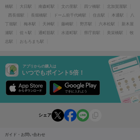
橋駅
大日駅
南森町駅
文の里駅
四ツ橋駅
北加賀屋駅
西長堀駅
長堀橋駅
ドーム前千代崎駅
住吉駅
本通駅
八
丁堀駅
梅本駅
天神駅
藤崎駅
野芥駅
六本松駅
新木屋
瀬駅
佐々駅
通町筋駅
水道町駅
県庁前駅
美栄橋駅
牧
志駅
おもろまち駅
アプリからの購入は
いつでもポイント5倍！
シェア
ガイド・お問い合わせ