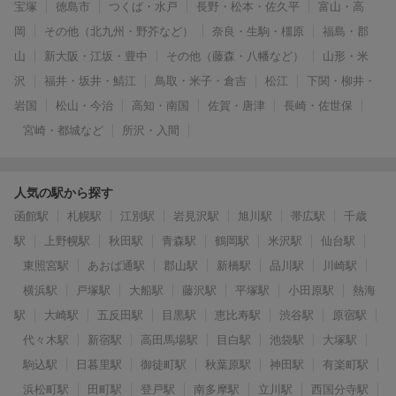
宝塚
徳島市
つくば・水戸
長野・松本・佐久平
富山・高
岡
その他（北九州・野芥など）
奈良・生駒・橿原
福島・郡
山
新大阪・江坂・豊中
その他（藤森・八幡など）
山形・米
沢
福井・坂井・鯖江
鳥取・米子・倉吉
松江
下関・柳井・
岩国
松山・今治
高知・南国
佐賀・唐津
長崎・佐世保
宮崎・都城など
所沢・入間
人気の駅から探す
函館駅
札幌駅
江別駅
岩見沢駅
旭川駅
帯広駅
千歳
駅
上野幌駅
秋田駅
青森駅
鶴岡駅
米沢駅
仙台駅
東照宮駅
あおば通駅
郡山駅
新橋駅
品川駅
川崎駅
横浜駅
戸塚駅
大船駅
藤沢駅
平塚駅
小田原駅
熱海
駅
大崎駅
五反田駅
目黒駅
恵比寿駅
渋谷駅
原宿駅
代々木駅
新宿駅
高田馬場駅
目白駅
池袋駅
大塚駅
駒込駅
日暮里駅
御徒町駅
秋葉原駅
神田駅
有楽町駅
浜松町駅
田町駅
登戸駅
南多摩駅
立川駅
西国分寺駅