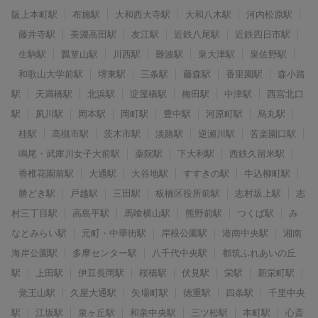
阪上本町駅
布施駅
大和西大寺駅
大和八木駅
河内松原駅
藤井寺駅
美濃高田駅
友江駅
近鉄八尾駅
近鉄四日市駅
生駒駅
瓢箪山駅
川西駅
難波駅
泉大津駅
泉佐野駅
和歌山大学前駅
堺東駅
三条駅
藤森駅
香里園駅
森小路
駅
天満橋駅
北浜駅
淀屋橋駅
梅田駅
中津駅
西宮北口
駅
夙川駅
岡本駅
岡町駅
豊中駅
河原町駅
烏丸駅
桂駅
高槻市駅
茨木市駅
淡路駅
逆瀬川駅
苦楽園口駅
鳴尾・武庫川女子大前駅
薬院駅
下大利駅
西鉄久留米駅
香椎花園前駅
大通駅
大谷地駅
すすきの駅
牛込柳町駅
勝どき駅
戸越駅
三田駅
板橋区役所前駅
志村坂上駅
志
村三丁目駅
高島平駅
馬喰横山駅
熊野前駅
つくば駅
み
なとみらい駅
元町・中華街駅
岸根公園駅
港南中央駅
湘南
海岸公園駅
多摩センター駅
八千代中央駅
都筑ふれあいの丘
駅
上田駅
伊豆長岡駅
桜橋駅
伏見駅
栄駅
新栄町駅
覚王山駅
久屋大通駅
矢場町駅
徳重駅
四条駅
千里中央
駅
江坂駅
泉ヶ丘駅
和泉中央駅
三ツ松駅
本町駅
心斎