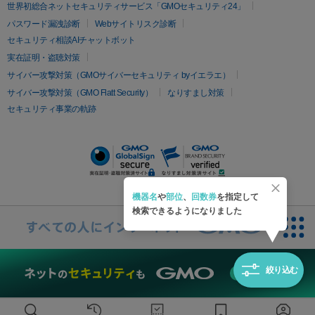
疲労回復・健康
世界初総合ネットセキュリティサービス「GMOセキュリティ24」
オリジオ
ミラノリピール
サーマジェン
リバースピール
パスワード漏洩診断
Webサイトリスク診断
プラセンタ注射
にんにく注射
オンダリフト
ジュベルック
ルビーフラクショナル
セキュリティ相談AIチャットボット
実在証明・盗聴対策
医療脱毛
サイバー攻撃対策（GMOサイバーセキュリティ byイエラエ）
医療脱毛（VIO）
医療脱毛
サイバー攻撃対策（GMO Flatt Security）
なりすまし対策
セキュリティ事業の軌跡
その他
二重埋没
アートメイク
ガミースマイル治療
オフィスホワイト
ニング
ピアス穴あけ
機器名
や
部位
、
回数券
を指定して
検索できるようになりました
絞り込む
無料診断