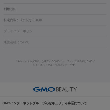
容内服
タトゥー除去
医療痩身
傷跡治療
医療脱毛（おなか）
疲
利用規約
薬剤
労回復点滴・疲労回復注射
くま治療
切開施術
デリケートゾー
リジェノックス
クレヴィエル
ファットインパクト
ヒアルロニ
ほくろ・いぼ
ンケア
ホワイトニング
わきが治療
カベリン
隆鼻術
医療
特定商取引法に関する表示
ダーゼ
サリチル酸マクロゴールピーリング
ボライト
幹細胞培
CO2レーザー
脱毛（お尻）
ショッピングリフト
ガミースマイル治療
レーザ
養上清液
プライバシーポリシー
ー治療（しみ・くすみ）
水光注射（しみ・くすみ）
RF治療
レ
小顔・フェイスライン
ーザー治療（毛穴・ニキビ跡）
涙袋ヒアルロン酸
顎ヒアルロン
機器
運営会社について
HIFU（ハイフ）
糸リフト
ショッピングリフト
酸
唇ヒアルロン酸注射
水光注射（毛穴・ニキビ跡）
鼻ヒアル
ルメッカ
プラズマシャワー
ウルトラセルQプラス
BBL光治
ロン酸注射
医療脱毛（うなじ）
ヒアルロン酸注射（豊胸）
レ
痩身・ダイエット
療
メディオスター
ジェネシス
ウルトラアクセント
ウルト
ーザー治療（黒ずみ）
医療脱毛（指）
ダイエット点滴・ ダイエ
脂肪溶解注射
BNLS・BNLS neo
カベリン
輪郭注射（MLM）
「キレイパス byGMO」を運営するGMOビューティー株式会社はGMOイ
ラフォーマー（ウルトラフォーマーⅢ）
サーマクール
イントラ
ンターネットグループのメンバーです。
ット注射
レーザーピーリング
レーザー治療（しみスポット照
脂肪冷却
セル
イントラジェン
QスイッチYAGレーザー
Qスイッチルビ
射）
ベルベットスキン
レーザー治療（赤み改善）
マイクロボ
ーレーザー
ヴァンキッシュ
ミラドライ
フォトRF
美肌
トックス（ボトックスリフト）
クリーニング
GLP-1
セラミッ
美容点滴
美容注射
ケミカルピーリング
マッサージピール
その他
ク治療
医療脱毛（ヒゲ）
ポテンツァ
トラネキサム酸
ジェ
イオン導入
エレクトロポレーション
レーザーピーリング
美
リードファインリフト
肩こり注射
ドラッグデリバリー（ポテン
ントルマックスプロ
イボ取り
シミ取り
シミ取り（皮膚科）
容内服
ツァ）
ハイドラジェントル
ルメッカ
ジェネシス
リジュラン
ラ
GMOインターネットグループのセキュリティ事業について
イムライト
Vビーム
シルファーム
スネコス
インモード