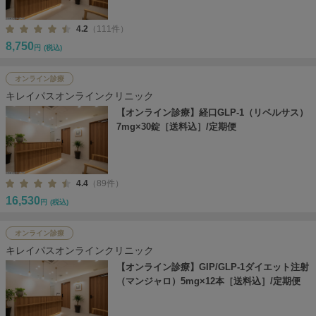
4.2
（111件）
8,750
円
(税込)
オンライン診療
キレイパスオンラインクリニック
【オンライン診療】経口GLP-1（リベルサス）
7mg×30錠［送料込］/定期便
4.4
（89件）
16,530
円
(税込)
オンライン診療
キレイパスオンラインクリニック
【オンライン診療】GIP/GLP-1ダイエット注射
（マンジャロ）5mg×12本［送料込］/定期便