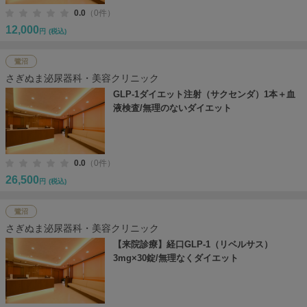
0.0
（0件）
12,000
円
(税込)
鷺沼
さぎぬま泌尿器科・美容クリニック
GLP-1ダイエット注射（サクセンダ）1本＋血
液検査/無理のないダイエット
0.0
（0件）
26,500
円
(税込)
鷺沼
さぎぬま泌尿器科・美容クリニック
【来院診療】経口GLP-1（リベルサス）
3mg×30錠/無理なくダイエット