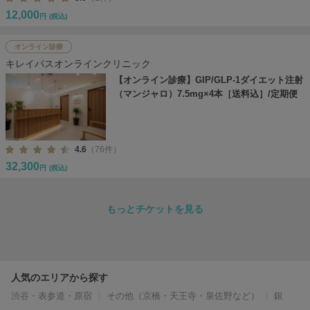
12,000
円
(税込)
オンライン診療
キレイパスオンラインクリニック
【オンライン診療】GIP/GLP-1ダイエット注射
（マンジャロ）7.5mg×4本［送料込］/定期便
4.6
（76件）
32,300
円
(税込)
もっとチケットを見る
人気のエリアから探す
渋谷・表参道・原宿
その他（京橋・天王寺・泉佐野など）
銀