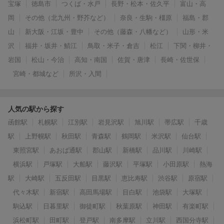
宝塚
徳島市
つくば・水戸
長野・松本・佐久平
富山・高
岡
その他（北九州・野芥など）
奈良・生駒・橿原
福島・郡
山
新大阪・江坂・豊中
その他（藤森・八幡など）
山形・米
沢
福井・坂井・鯖江
鳥取・米子・倉吉
松江
下関・柳井・
岩国
松山・今治
高知・南国
佐賀・唐津
長崎・佐世保
宮崎・都城など
所沢・入間
人気の駅から探す
函館駅
札幌駅
江別駅
岩見沢駅
旭川駅
帯広駅
千歳
駅
上野幌駅
秋田駅
青森駅
鶴岡駅
米沢駅
仙台駅
東照宮駅
あおば通駅
郡山駅
新橋駅
品川駅
川崎駅
横浜駅
戸塚駅
大船駅
藤沢駅
平塚駅
小田原駅
熱海
駅
大崎駅
五反田駅
目黒駅
恵比寿駅
渋谷駅
原宿駅
代々木駅
新宿駅
高田馬場駅
目白駅
池袋駅
大塚駅
駒込駅
日暮里駅
御徒町駅
秋葉原駅
神田駅
有楽町駅
浜松町駅
田町駅
登戸駅
南多摩駅
立川駅
西国分寺駅