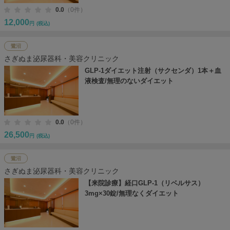
0.0
（0件）
12,000
円
(税込)
鷺沼
さぎぬま泌尿器科・美容クリニック
GLP-1ダイエット注射（サクセンダ）1本＋血
液検査/無理のないダイエット
0.0
（0件）
26,500
円
(税込)
鷺沼
さぎぬま泌尿器科・美容クリニック
【来院診療】経口GLP-1（リベルサス）
3mg×30錠/無理なくダイエット