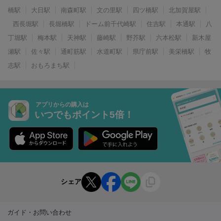
橋駅
大日駅
南森町駅
文の里駅
四ツ橋駅
北加賀屋駅
西長堀駅
長堀橋駅
ドーム前千代崎駅
住吉駅
本通駅
八
丁堀駅
梅本駅
天神駅
藤崎駅
野芥駅
六本松駅
新木屋
瀬駅
佐々駅
通町筋駅
水道町駅
県庁前駅
美栄橋駅
牧
志駅
おもろまち駅
アプリからの購入は
いつでもポイント5倍！
シェア
ガイド・お問い合わせ