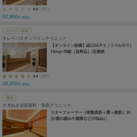
0.0
（0件）
62,900
円
(税込)
オンライン診療
キレイパスオンラインクリニック
【オンライン診療】経口GLP-1（リベルサス）
14mg×30錠［送料込］/定期便
4.4
（8件）
26,050
円
(税込)
鷺沼
さぎぬま泌尿器科・美容クリニック
スターフォーマー（骨盤底筋＋膣＋腹筋）30
分/膣の緩みや腰痛などの悩みに