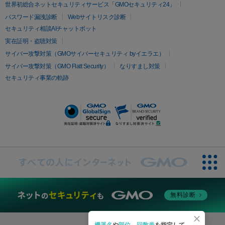
疲労回復・健康
世界初総合ネットセキュリティサービス「GMOセキュリティ24」
オリジオ
ミラノリピール
サーマジェン
リバースピール
パスワード漏洩診断
Webサイトリスク診断
プラセンタ注射
にんにく注射
オンダリフト
ジュベルック
ルビーフラクショナル
セキュリティ相談AIチャットボット
実在証明・盗聴対策
医療脱毛
サイバー攻撃対策（GMOサイバーセキュリティ byイエラエ）
医療脱毛（VIO）
医療脱毛
サイバー攻撃対策（GMO Flatt Security）
なりすまし対策
セキュリティ事業の軌跡
その他
二重埋没
アートメイク
ガミースマイル治療
オフィスホワイト
ニング
ピアス穴あけ
無料診断