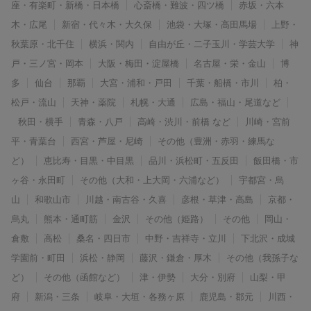
座・有楽町・新橋・日本橋
心斎橋・難波・四ツ橋
赤坂・六本
木・広尾
新宿・代々木・大久保
池袋・大塚・高田馬場
上野・
秋葉原・北千住
横浜・関内
自由が丘・二子玉川・学芸大学
神
戸・三ノ宮・岡本
大阪・梅田・淀屋橋
名古屋・栄・金山
博
多
仙台
那覇
大宮・浦和・戸田
千葉・船橋・市川
柏・
松戸・流山
天神・薬院
札幌・大通
広島・福山・尾道など
秋田・横手
青森・八戸
高崎・渋川・前橋 など
川崎・宮前
平・青葉台
西宮・芦屋・尼崎
その他（豊洲・赤羽・練馬な
ど）
恵比寿・目黒・中目黒
品川・浜松町・五反田
飯田橋・市
ヶ谷・永田町
その他（大和・上大岡・六浦など）
宇都宮・烏
山
和歌山市
川越・南古谷・久喜
彦根・草津・高島
京都・
烏丸
熊本・通町筋
金沢
その他（姫路）
その他
岡山・
倉敷
高松
桑名・四日市
中野・吉祥寺・立川
下北沢・成城
学園前・町田
浜松・静岡
藤沢・鎌倉・厚木
その他（我孫子な
ど）
その他（函館など）
津・伊勢
大分・別府
山梨・甲
府
新潟・三条
岐阜・大垣・各務ヶ原
鹿児島・郡元
川西・