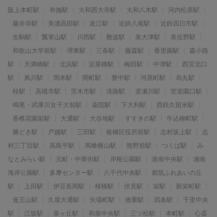
阪上本町駅
布施駅
大和西大寺駅
大和八木駅
河内松原駅
藤井寺駅
美濃高田駅
友江駅
近鉄八尾駅
近鉄四日市駅
生駒駅
瓢箪山駅
川西駅
難波駅
泉大津駅
泉佐野駅
和歌山大学前駅
堺東駅
三条駅
藤森駅
香里園駅
森小路
駅
天満橋駅
北浜駅
淀屋橋駅
梅田駅
中津駅
西宮北口
駅
夙川駅
岡本駅
岡町駅
豊中駅
河原町駅
烏丸駅
桂駅
高槻市駅
茨木市駅
淡路駅
逆瀬川駅
苦楽園口駅
鳴尾・武庫川女子大前駅
薬院駅
下大利駅
西鉄久留米駅
香椎花園前駅
大通駅
大谷地駅
すすきの駅
牛込柳町駅
勝どき駅
戸越駅
三田駅
板橋区役所前駅
志村坂上駅
志
村三丁目駅
高島平駅
馬喰横山駅
熊野前駅
つくば駅
み
なとみらい駅
元町・中華街駅
岸根公園駅
港南中央駅
湘南
海岸公園駅
多摩センター駅
八千代中央駅
都筑ふれあいの丘
駅
上田駅
伊豆長岡駅
桜橋駅
伏見駅
栄駅
新栄町駅
覚王山駅
久屋大通駅
矢場町駅
徳重駅
四条駅
千里中央
駅
江坂駅
泉ヶ丘駅
和泉中央駅
三ツ松駅
本町駅
心斎