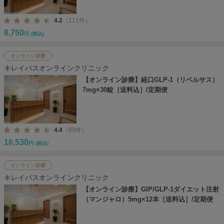
4.2
（111件）
8,750
円
(税込)
オンライン診療
キレイパスオンラインクリニック
【オンライン診療】経口GLP-1（リベルサス）
7mg×30錠［送料込］/定期便
4.4
（89件）
16,530
円
(税込)
オンライン診療
キレイパスオンラインクリニック
【オンライン診療】GIP/GLP-1ダイエット注射
（マンジャロ）5mg×12本［送料込］/定期便