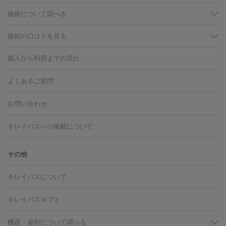
施術について調べる
施術の口コミを見る
美白
白玉点滴・白玉注射
高濃度ビタミンC点滴
美容内服
フォトフェイシャルM22
フラクショナルレーザー
レーザートーニ
購入から利用までの流れ
ング
ケミカルピーリング
プラセンタ注射
イオン導入
しみ・そばかす・肝斑
よくあるご質問
HIFU（ハイフ）
白玉点滴・白玉注射
高濃度ビタミンC点滴
フォトフェイシャル
レーザートーニング
ピコレーザートーニン
糸リフト
ボトックス
ボツリヌストキシン
エレクトロポレー
グ
フォトシルクプラス
美容内服
お問い合わせ
ション
ダーマペン
ピコフラクショナルレーザー
ピコレーザー
トーニング
ハイドラフェイシャル
マッサージピール
脂肪溶解
キレイパスへの掲載について
しわ・たるみ
注射
美容点滴・美容注射
フォトRF
PRP皮膚再生療法
脂肪
ヒアルロン酸注射
ボトックス注射
ボツリヌストキシン注射
水
冷却
医療脱毛（顔）
医療脱毛（全身）
医療脱毛（あし）
その他
光注射
PRP皮膚再生療法
RF治療（テノール）
スネコス注射
医療脱毛（VIO）
水光注射（ハリ・美肌）
レーザー治療（ハ
美容内服
キレイパスについて
リ・美肌）
光治療（フォトフェイシャルなど）
アートメイク
毛穴・ニキビ跡
BNLS
二重埋没
医療脱毛（背中）
医療脱毛（うで）
医療
キレイパスギフト
フラクショナルレーザー
ピコフラクショナルレーザー
ダーマペ
脱毛（脇）
にんにく注射
ピアス穴あけ
AGA
医療脱毛
ン
機器・薬剤について調べる
ハイドラフェイシャル
ベルベットスキン
ポテンツァ
美
（胸）
ほくろ・いぼ切除
レーザー治療（ほくろ・いぼ除去）