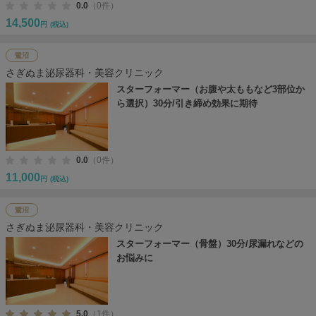
0.0
（0件）
14,500
円
(税込)
鷺沼
さぎぬま泌尿器科・美容クリニック
スターフォーマー（お腹や太ももなど3部位か
ら選択）30分/引き締め効果に期待
0.0
（0件）
11,000
円
(税込)
鷺沼
さぎぬま泌尿器科・美容クリニック
スターフォーマー（骨盤）30分/尿漏れなどの
お悩みに
5.0
（1件）