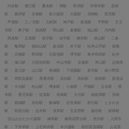
刈谷駅
蟹江駅
桑名駅
津駅
草津駅
伊勢市駅
彦根
駅
膳所駅
京都駅
新大阪駅
大阪駅
尼崎駅
西宮駅
芦屋駅
三ノ宮駅
元町駅
神戸駅
新旭駅
平野駅
天王
寺駅
舞子駅
姫路駅
岡山駅
倉敷駅
福山駅
河内駅
西条駅
広島駅
前空駅
由宇駅
柳井駅
徳山駅
二条
駅
亀岡駅
福知山駅
倉吉駅
米子駅
松井山手駅
徳庵
駅
京橋駅
野田駅
北新地駅
堺市駅
東岸和田駅
紀伊
駅
塚口駅
川西池田駅
中山寺駅
宝塚駅
津山駅
志都美
駅
直江駅
山口駅
東城駅
下祇園駅
新市駅
南小野田
駅
周防高森駅
善通寺駅
高知駅
高松駅
徳島駅
新居浜
駅
今治駅
松山駅
博多駅
小倉駅
戸畑駅
玉名駅
熊
本駅
鹿児島駅
佐賀駅
長崎駅
大分駅
南延岡駅
宮崎
駅
都城駅
若松駅
飯塚駅
佐世保駅
郡元駅
ときわ台
駅
朝霞台駅
志木駅
浅草駅
五反野駅
越谷駅
館林駅
流山おおたかの森駅
練馬駅
練馬高野台駅
所沢駅
入間市
駅
下井草駅
上石神井駅
本川越駅
堀切菖蒲園駅
お花茶