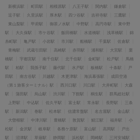
新横浜駅
町田駅
相模原駅
八王子駅
関内駅
鎌倉駅
逗子駅
久里浜駅
厚木駅
四ツ谷駅
吉祥寺駅
三鷹駅
東山梨駅
甲府駅
御茶ノ水駅
中野駅
高円寺駅
東中野
駅
大久保駅
市ケ谷駅
飯田橋駅
水道橋駅
浅草橋駅
錦
糸町駅
亀戸駅
小岩駅
市川駅
船橋駅
千葉駅
佐倉駅
青梅駅
武蔵引田駅
高崎駅
赤羽駅
浦和駅
大宮駅
栗
橋駅
宇都宮駅
南千住駅
北千住駅
金町駅
松戸駅
馬橋
駅
柏駅
我孫子駅
藤代駅
水戸駅
板橋駅
十条駅
戸
田駅
南古谷駅
川越駅
木更津駅
海浜幕張駅
成田空港
（第１旅客ターミナル）駅
西川口駅
川口駅
大井町駅
大森
駅
蒲田駅
烏山駅
渋川駅
下館駅
桐生駅
群馬総社駅
上野駅
中込駅
佐久平駅
富士駅
常永駅
長野駅
三条
駅
新潟駅
巻駅
松本駅
信濃常盤駅
名古屋駅
金山駅
大曽根駅
中津川駅
豊橋駅
敦賀駅
鯖江駅
福井駅
小
松駅
金沢駅
岐阜駅
各務ケ原駅
富山駅
高岡駅
戸出
駅
沼津駅
草薙駅
静岡駅
浜松駅
岡崎駅
三河安城駅