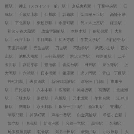
屋駅
押上（スカイツリー前）駅
京成曳舟駅
千葉中央駅
笹
塚駅
千歳烏山駅
仙川駅
調布駅
聖蹟桜ヶ丘駅
高幡不動
駅
下北沢駅
東松原駅
永福町駅
代々木上原駅
経堂駅
祖師ヶ谷大蔵駅
成城学園前駅
本厚木駅
伊勢原駅
大和
駅
代官山駅
中目黒駅
祐天寺駅
学芸大学駅
自由が丘駅
田園調布駅
元住吉駅
日吉駅
不動前駅
武蔵小山駅
西小
山駅
池尻大橋駅
三軒茶屋駅
駒沢大学駅
桜新町駅
二子
玉川駅
宮前平駅
鷺沼駅
青葉台駅
田奈駅
泉岳寺駅
上
大岡駅
六浦駅
日本橋駅
銀座駅
虎ノ門駅
青山一丁目駅
外苑前駅
表参道駅
新宿御苑前駅
新宿三丁目駅
東銀座
駅
日比谷駅
六本木駅
広尾駅
神楽坂駅
葛西駅
北綾瀬
駅
千駄木駅
湯島駅
赤坂駅
乃木坂駅
平和台駅
江戸川
橋駅
麹町駅
永田町駅
銀座一丁目駅
新富町駅
豊洲駅
半蔵門駅
神保町駅
麻布十番駅
白金高輪駅
希望ヶ丘駅
知立駅
鳴海駅
新清洲駅
名鉄一宮駅
黒笹駅
名和駅
尾張横須賀駅
朝倉駅
知多半田駅
新瀬戸駅
小牧原駅
大