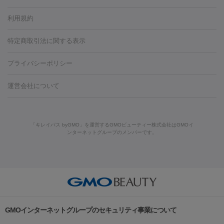
容内服
タトゥー除去
医療痩身
傷跡治療
医療脱毛（おなか）
疲
利用規約
薬剤
労回復点滴・疲労回復注射
くま治療
切開施術
デリケートゾー
リジェノックス
クレヴィエル
ファットインパクト
ヒアルロニ
ほくろ・いぼ
ンケア
ホワイトニング
わきが治療
カベリン
隆鼻術
医療
特定商取引法に関する表示
ダーゼ
サリチル酸マクロゴールピーリング
ボライト
幹細胞培
CO2レーザー
脱毛（お尻）
ショッピングリフト
ガミースマイル治療
レーザ
養上清液
プライバシーポリシー
ー治療（しみ・くすみ）
水光注射（しみ・くすみ）
RF治療
レ
小顔・フェイスライン
ーザー治療（毛穴・ニキビ跡）
涙袋ヒアルロン酸
顎ヒアルロン
機器
運営会社について
HIFU（ハイフ）
糸リフト
ショッピングリフト
酸
唇ヒアルロン酸注射
水光注射（毛穴・ニキビ跡）
鼻ヒアル
ルメッカ
プラズマシャワー
ウルトラセルQプラス
BBL光治
ロン酸注射
医療脱毛（うなじ）
ヒアルロン酸注射（豊胸）
レ
痩身・ダイエット
療
メディオスター
ジェネシス
ウルトラアクセント
ウルト
ーザー治療（黒ずみ）
医療脱毛（指）
ダイエット点滴・ ダイエ
脂肪溶解注射
BNLS・BNLS neo
カベリン
輪郭注射（MLM）
「キレイパス byGMO」を運営するGMOビューティー株式会社はGMOイ
ラフォーマー（ウルトラフォーマーⅢ）
サーマクール
イントラ
ンターネットグループのメンバーです。
ット注射
レーザーピーリング
レーザー治療（しみスポット照
脂肪冷却
セル
イントラジェン
QスイッチYAGレーザー
Qスイッチルビ
射）
ベルベットスキン
レーザー治療（赤み改善）
マイクロボ
ーレーザー
ヴァンキッシュ
ミラドライ
フォトRF
美肌
トックス（ボトックスリフト）
クリーニング
GLP-1
セラミッ
美容点滴
美容注射
ケミカルピーリング
マッサージピール
その他
ク治療
医療脱毛（ヒゲ）
ポテンツァ
トラネキサム酸
ジェ
イオン導入
エレクトロポレーション
レーザーピーリング
美
リードファインリフト
肩こり注射
ドラッグデリバリー（ポテン
ントルマックスプロ
イボ取り
シミ取り
シミ取り（皮膚科）
容内服
ツァ）
ハイドラジェントル
ルメッカ
ジェネシス
リジュラン
ラ
GMOインターネットグループのセキュリティ事業について
イムライト
Vビーム
シルファーム
スネコス
インモード