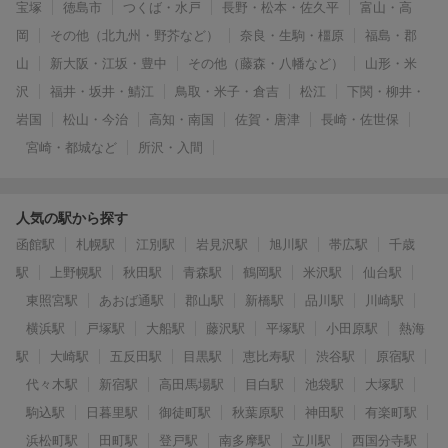
宝塚
徳島市
つくば・水戸
長野・松本・佐久平
富山・高
岡
その他（北九州・野芥など）
奈良・生駒・橿原
福島・郡
山
新大阪・江坂・豊中
その他（藤森・八幡など）
山形・米
沢
福井・坂井・鯖江
鳥取・米子・倉吉
松江
下関・柳井・
岩国
松山・今治
高知・南国
佐賀・唐津
長崎・佐世保
宮崎・都城など
所沢・入間
人気の駅から探す
函館駅
札幌駅
江別駅
岩見沢駅
旭川駅
帯広駅
千歳
駅
上野幌駅
秋田駅
青森駅
鶴岡駅
米沢駅
仙台駅
東照宮駅
あおば通駅
郡山駅
新橋駅
品川駅
川崎駅
横浜駅
戸塚駅
大船駅
藤沢駅
平塚駅
小田原駅
熱海
駅
大崎駅
五反田駅
目黒駅
恵比寿駅
渋谷駅
原宿駅
代々木駅
新宿駅
高田馬場駅
目白駅
池袋駅
大塚駅
駒込駅
日暮里駅
御徒町駅
秋葉原駅
神田駅
有楽町駅
浜松町駅
田町駅
登戸駅
南多摩駅
立川駅
西国分寺駅