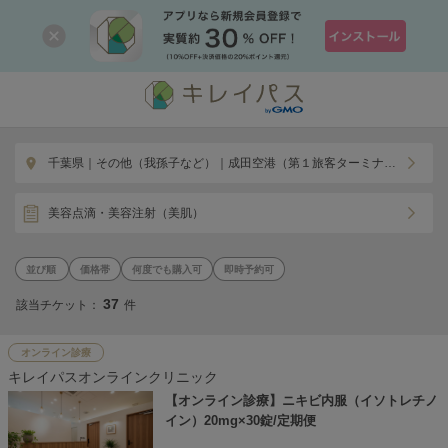
千葉県｜その他（我孫子など）｜成田空港（第１旅客ターミナ
ル）駅
美容点滴・美容注射（美肌）
価格帯
何度でも購入可
即時予約可
37
該当チケット：
件
オンライン診療
キレイパスオンラインクリニック
【オンライン診療】ニキビ内服（イソトレチノ
イン）20mg×30錠/定期便