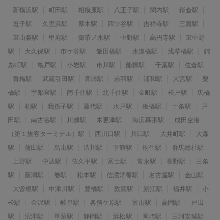
新横浜駅
町田駅
相模原駅
八王子駅
関内駅
鎌倉駅
逗子駅
久里浜駅
厚木駅
四ツ谷駅
吉祥寺駅
三鷹駅
東山梨駅
甲府駅
御茶ノ水駅
中野駅
高円寺駅
東中野
駅
大久保駅
市ケ谷駅
飯田橋駅
水道橋駅
浅草橋駅
錦
糸町駅
亀戸駅
小岩駅
市川駅
船橋駅
千葉駅
佐倉駅
青梅駅
武蔵引田駅
高崎駅
赤羽駅
浦和駅
大宮駅
栗
橋駅
宇都宮駅
南千住駅
北千住駅
金町駅
松戸駅
馬橋
駅
柏駅
我孫子駅
藤代駅
水戸駅
板橋駅
十条駅
戸
田駅
南古谷駅
川越駅
木更津駅
海浜幕張駅
成田空港
（第１旅客ターミナル）駅
西川口駅
川口駅
大井町駅
大森
駅
蒲田駅
烏山駅
渋川駅
下館駅
桐生駅
群馬総社駅
上野駅
中込駅
佐久平駅
富士駅
常永駅
長野駅
三条
駅
新潟駅
巻駅
松本駅
信濃常盤駅
名古屋駅
金山駅
大曽根駅
中津川駅
豊橋駅
敦賀駅
鯖江駅
福井駅
小
松駅
金沢駅
岐阜駅
各務ケ原駅
富山駅
高岡駅
戸出
駅
沼津駅
草薙駅
静岡駅
浜松駅
岡崎駅
三河安城駅