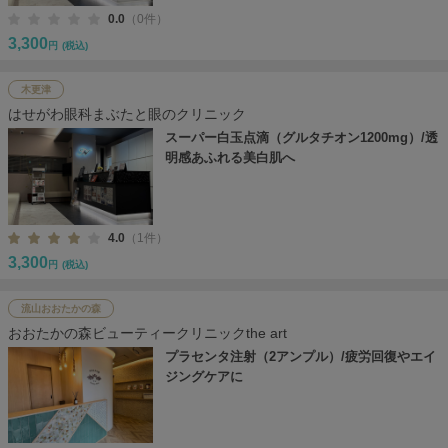
0.0
（0件）
3,300
円
(税込)
木更津
はせがわ眼科まぶたと眼のクリニック
スーパー白玉点滴（グルタチオン1200mg）/透
明感あふれる美白肌へ
4.0
（1件）
3,300
円
(税込)
流山おおたかの森
おおたかの森ビューティークリニックthe art
プラセンタ注射（2アンプル）/疲労回復やエイ
ジングケアに