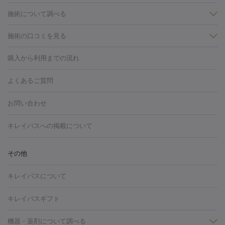
施術について調べる
施術の口コミを見る
美白
白玉点滴・白玉注射
高濃度ビタミンC点滴
美容内服
フォトフェイシャルM22
フラクショナルレーザー
レーザートーニ
購入から利用までの流れ
ング
ケミカルピーリング
プラセンタ注射
イオン導入
しみ・そばかす・肝斑
よくあるご質問
HIFU（ハイフ）
白玉点滴・白玉注射
高濃度ビタミンC点滴
フォトフェイシャル
レーザートーニング
ピコレーザートーニン
糸リフト
ボトックス
ボツリヌストキシン
エレクトロポレー
グ
フォトシルクプラス
美容内服
お問い合わせ
ション
ダーマペン
ピコフラクショナルレーザー
ピコレーザー
トーニング
ハイドラフェイシャル
マッサージピール
脂肪溶解
キレイパスへの掲載について
しわ・たるみ
注射
美容点滴・美容注射
フォトRF
PRP皮膚再生療法
脂肪
ヒアルロン酸注射
ボトックス注射
ボツリヌストキシン注射
水
冷却
医療脱毛（顔）
医療脱毛（全身）
医療脱毛（あし）
その他
光注射
PRP皮膚再生療法
RF治療（テノール）
スネコス注射
医療脱毛（VIO）
水光注射（ハリ・美肌）
レーザー治療（ハ
美容内服
キレイパスについて
リ・美肌）
光治療（フォトフェイシャルなど）
アートメイク
毛穴・ニキビ跡
BNLS
二重埋没
医療脱毛（背中）
医療脱毛（うで）
医療
キレイパスギフト
フラクショナルレーザー
ピコフラクショナルレーザー
ダーマペ
脱毛（脇）
にんにく注射
ピアス穴あけ
AGA
医療脱毛
ン
機器・薬剤について調べる
ハイドラフェイシャル
ベルベットスキン
ポテンツァ
美
（胸）
ほくろ・いぼ切除
レーザー治療（ほくろ・いぼ除去）