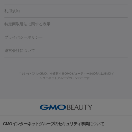
容内服
タトゥー除去
医療痩身
傷跡治療
医療脱毛（おなか）
疲
利用規約
薬剤
労回復点滴・疲労回復注射
くま治療
切開施術
デリケートゾー
リジェノックス
クレヴィエル
ファットインパクト
ヒアルロニ
ほくろ・いぼ
ンケア
ホワイトニング
わきが治療
カベリン
隆鼻術
医療
特定商取引法に関する表示
ダーゼ
サリチル酸マクロゴールピーリング
ボライト
幹細胞培
CO2レーザー
脱毛（お尻）
ショッピングリフト
ガミースマイル治療
レーザ
養上清液
プライバシーポリシー
ー治療（しみ・くすみ）
水光注射（しみ・くすみ）
RF治療
レ
小顔・フェイスライン
ーザー治療（毛穴・ニキビ跡）
涙袋ヒアルロン酸
顎ヒアルロン
機器
運営会社について
HIFU（ハイフ）
糸リフト
ショッピングリフト
酸
唇ヒアルロン酸注射
水光注射（毛穴・ニキビ跡）
鼻ヒアル
ルメッカ
プラズマシャワー
ウルトラセルQプラス
BBL光治
ロン酸注射
医療脱毛（うなじ）
ヒアルロン酸注射（豊胸）
レ
痩身・ダイエット
療
メディオスター
ジェネシス
ウルトラアクセント
ウルト
ーザー治療（黒ずみ）
医療脱毛（指）
ダイエット点滴・ ダイエ
脂肪溶解注射
BNLS・BNLS neo
カベリン
輪郭注射（MLM）
「キレイパス byGMO」を運営するGMOビューティー株式会社はGMOイ
ラフォーマー（ウルトラフォーマーⅢ）
サーマクール
イントラ
ンターネットグループのメンバーです。
ット注射
レーザーピーリング
レーザー治療（しみスポット照
脂肪冷却
セル
イントラジェン
QスイッチYAGレーザー
Qスイッチルビ
射）
ベルベットスキン
レーザー治療（赤み改善）
マイクロボ
ーレーザー
ヴァンキッシュ
ミラドライ
フォトRF
美肌
トックス（ボトックスリフト）
クリーニング
GLP-1
セラミッ
美容点滴
美容注射
ケミカルピーリング
マッサージピール
その他
ク治療
医療脱毛（ヒゲ）
ポテンツァ
トラネキサム酸
ジェ
イオン導入
エレクトロポレーション
レーザーピーリング
美
リードファインリフト
肩こり注射
ドラッグデリバリー（ポテン
ントルマックスプロ
イボ取り
シミ取り
シミ取り（皮膚科）
容内服
ツァ）
ハイドラジェントル
ルメッカ
ジェネシス
リジュラン
ラ
GMOインターネットグループのセキュリティ事業について
イムライト
Vビーム
シルファーム
スネコス
インモード