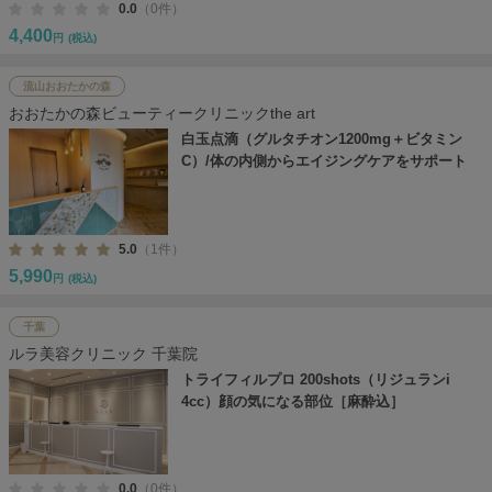
0.0
（0件）
4,400
円
(税込)
流山おおたかの森
おおたかの森ビューティークリニックthe art
白玉点滴（グルタチオン1200mg＋ビタミン
C）/体の内側からエイジングケアをサポート
5.0
（1件）
5,990
円
(税込)
千葉
ルラ美容クリニック 千葉院
トライフィルプロ 200shots（リジュランi
4cc）顔の気になる部位［麻酔込］
0.0
（0件）