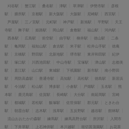
刈谷駅
蟹江駅
桑名駅
津駅
草津駅
伊勢市駅
彦根
駅
膳所駅
京都駅
新大阪駅
大阪駅
尼崎駅
西宮駅
芦屋駅
三ノ宮駅
元町駅
神戸駅
新旭駅
平野駅
天王
寺駅
舞子駅
姫路駅
岡山駅
倉敷駅
福山駅
河内駅
西条駅
広島駅
前空駅
由宇駅
柳井駅
徳山駅
二条
駅
亀岡駅
福知山駅
倉吉駅
米子駅
松井山手駅
徳庵
駅
京橋駅
野田駅
北新地駅
堺市駅
東岸和田駅
紀伊
駅
塚口駅
川西池田駅
中山寺駅
宝塚駅
津山駅
志都美
駅
直江駅
山口駅
東城駅
下祇園駅
新市駅
南小野田
駅
周防高森駅
善通寺駅
高知駅
高松駅
徳島駅
新居浜
駅
今治駅
松山駅
博多駅
小倉駅
戸畑駅
玉名駅
熊
本駅
鹿児島駅
佐賀駅
長崎駅
大分駅
南延岡駅
宮崎
駅
都城駅
若松駅
飯塚駅
佐世保駅
郡元駅
ときわ台
駅
朝霞台駅
志木駅
浅草駅
五反野駅
越谷駅
館林駅
流山おおたかの森駅
練馬駅
練馬高野台駅
所沢駅
入間市
駅
下井草駅
上石神井駅
本川越駅
堀切菖蒲園駅
お花茶