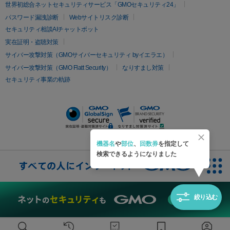
疲労回復・健康
世界初総合ネットセキュリティサービス「GMOセキュリティ24」
オリジオ
ミラノリピール
サーマジェン
リバースピール
パスワード漏洩診断
Webサイトリスク診断
プラセンタ注射
にんにく注射
オンダリフト
ジュベルック
ルビーフラクショナル
セキュリティ相談AIチャットボット
実在証明・盗聴対策
医療脱毛
サイバー攻撃対策（GMOサイバーセキュリティ byイエラエ）
医療脱毛（VIO）
医療脱毛
サイバー攻撃対策（GMO Flatt Security）
なりすまし対策
セキュリティ事業の軌跡
その他
二重埋没
アートメイク
ガミースマイル治療
オフィスホワイト
ニング
ピアス穴あけ
機器名
や
部位
、
回数券
を指定して
検索できるようになりました
絞り込む
無料診断