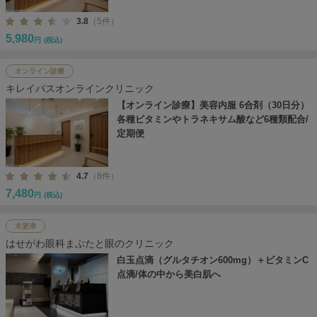
3.8
（5件）
5,980
円
(税込)
オンライン診療
キレイパスオンラインクリニック
【オンライン診療】美容内服 6合剤（30日分）
各種ビタミンやトラネキサム酸など6種類配合/
定期便
4.7
（8件）
7,480
円
(税込)
木更津
はせがわ眼科まぶたと眼のクリニック
白玉点滴（グルタチオン600mg）＋ビタミンC
点滴/体の中から美白肌へ