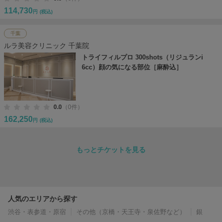
114,730
円
(税込)
千葉
ルラ美容クリニック 千葉院
トライフィルプロ 300shots（リジュランi
6cc）顔の気になる部位［麻酔込］
0.0
（0件）
162,250
円
(税込)
もっとチケットを見る
人気のエリアから探す
渋谷・表参道・原宿
その他（京橋・天王寺・泉佐野など）
銀