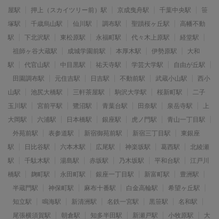
屋駅
押上（スカイツリー前）駅
京成曳舟駅
千葉中央駅
笹
塚駅
千歳烏山駅
仙川駅
調布駅
聖蹟桜ヶ丘駅
高幡不動
駅
下北沢駅
東松原駅
永福町駅
代々木上原駅
経堂駅
祖師ヶ谷大蔵駅
成城学園前駅
本厚木駅
伊勢原駅
大和
駅
代官山駅
中目黒駅
祐天寺駅
学芸大学駅
自由が丘駅
田園調布駅
元住吉駅
日吉駅
不動前駅
武蔵小山駅
西小
山駅
池尻大橋駅
三軒茶屋駅
駒沢大学駅
桜新町駅
二子
玉川駅
宮前平駅
鷺沼駅
青葉台駅
田奈駅
泉岳寺駅
上
大岡駅
六浦駅
日本橋駅
銀座駅
虎ノ門駅
青山一丁目駅
外苑前駅
表参道駅
新宿御苑前駅
新宿三丁目駅
東銀座
駅
日比谷駅
六本木駅
広尾駅
神楽坂駅
葛西駅
北綾瀬
駅
千駄木駅
湯島駅
赤坂駅
乃木坂駅
平和台駅
江戸川
橋駅
麹町駅
永田町駅
銀座一丁目駅
新富町駅
豊洲駅
半蔵門駅
神保町駅
麻布十番駅
白金高輪駅
希望ヶ丘駅
知立駅
鳴海駅
新清洲駅
名鉄一宮駅
黒笹駅
名和駅
尾張横須賀駅
朝倉駅
知多半田駅
新瀬戸駅
小牧原駅
大