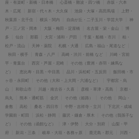
座・有楽町・新橋・日本橋
心斎橋・難波・四ツ橋
赤坂・六本
木・広尾
新宿・代々木・大久保
池袋・大塚・高田馬場
上野・
秋葉原・北千住
横浜・関内
自由が丘・二子玉川・学芸大学
神
戸・三ノ宮・岡本
大阪・梅田・淀屋橋
名古屋・栄・金山
博
多
仙台
那覇
大宮・浦和・戸田
千葉・船橋・市川
柏・
松戸・流山
天神・薬院
札幌・大通
広島・福山・尾道など
秋田・横手
青森・八戸
高崎・渋川・前橋 など
川崎・宮前
平・青葉台
西宮・芦屋・尼崎
その他（豊洲・赤羽・練馬な
ど）
恵比寿・目黒・中目黒
品川・浜松町・五反田
飯田橋・市
ヶ谷・永田町
その他（大和・上大岡・六浦など）
宇都宮・烏
山
和歌山市
川越・南古谷・久喜
彦根・草津・高島
京都・
烏丸
熊本・通町筋
金沢
その他（姫路）
その他
岡山・
倉敷
高松
桑名・四日市
中野・吉祥寺・立川
下北沢・成城
学園前・町田
浜松・静岡
藤沢・鎌倉・厚木
その他（我孫子な
ど）
その他（函館など）
津・伊勢
大分・別府
山梨・甲
府
新潟・三条
岐阜・大垣・各務ヶ原
鹿児島・郡元
川西・