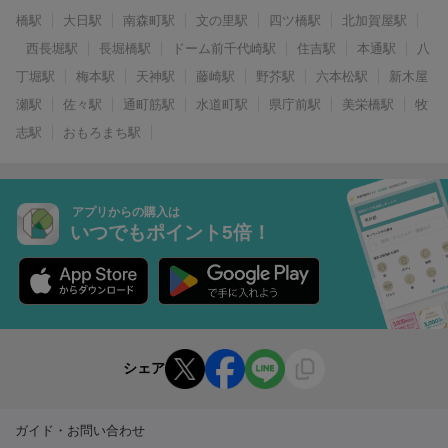
橋駅
大日駅
南森町駅
文の里駅
四ツ橋駅
北加賀屋駅
西長堀駅
長堀橋駅
ドーム前千代崎駅
住吉駅
本通駅
八
丁堀駅
梅本駅
天神駅
藤崎駅
野芥駅
六本松駅
新木屋
瀬駅
佐々駅
通町筋駅
水道町駅
県庁前駅
美栄橋駅
牧
志駅
おもろまち駅
アプリからの購入は
いつでもポイント5倍！
シェア
ガイド・お問い合わせ