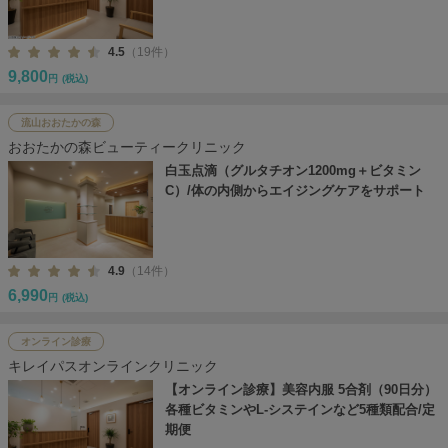
4.5
（19件）
9,800
円
(税込)
流山おおたかの森
おおたかの森ビューティークリニック
白玉点滴（グルタチオン1200mg＋ビタミン
C）/体の内側からエイジングケアをサポート
4.9
（14件）
6,990
円
(税込)
オンライン診療
キレイパスオンラインクリニック
【オンライン診療】美容内服 5合剤（90日分）
各種ビタミンやL-システインなど5種類配合/定
期便