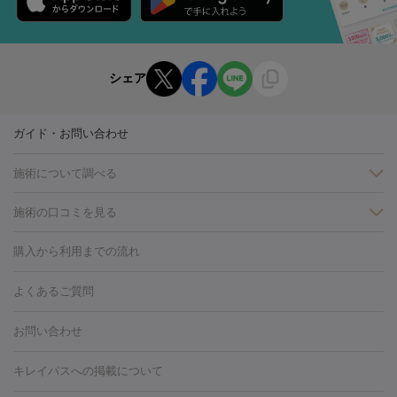
シェア
ガイド・お問い合わせ
施術について調べる
施術の口コミを見る
美白
白玉点滴・白玉注射
高濃度ビタミンC点滴
美容内服
フォトフェイシャルM22
フラクショナルレーザー
レーザートーニ
購入から利用までの流れ
ング
ケミカルピーリング
プラセンタ注射
イオン導入
しみ・そばかす・肝斑
よくあるご質問
HIFU（ハイフ）
白玉点滴・白玉注射
高濃度ビタミンC点滴
フォトフェイシャル
レーザートーニング
ピコレーザートーニン
糸リフト
ボトックス
ボツリヌストキシン
エレクトロポレー
グ
フォトシルクプラス
美容内服
お問い合わせ
ション
ダーマペン
ピコフラクショナルレーザー
ピコレーザー
トーニング
ハイドラフェイシャル
マッサージピール
脂肪溶解
キレイパスへの掲載について
しわ・たるみ
注射
美容点滴・美容注射
フォトRF
PRP皮膚再生療法
脂肪