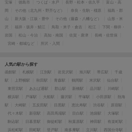
宝塚
徳島市
つくば・水戸
長野・松本・佐久平
富山・高
岡
その他（北九州・野芥など）
奈良・生駒・橿原
福島・郡
山
新大阪・江坂・豊中
その他（藤森・八幡など）
山形・米
沢
福井・坂井・鯖江
鳥取・米子・倉吉
松江
下関・柳井・
岩国
松山・今治
高知・南国
佐賀・唐津
長崎・佐世保
宮崎・都城など
所沢・入間
人気の駅から探す
函館駅
札幌駅
江別駅
岩見沢駅
旭川駅
帯広駅
千歳
駅
上野幌駅
秋田駅
青森駅
鶴岡駅
米沢駅
仙台駅
東照宮駅
あおば通駅
郡山駅
新橋駅
品川駅
川崎駅
横浜駅
戸塚駅
大船駅
藤沢駅
平塚駅
小田原駅
熱海
駅
大崎駅
五反田駅
目黒駅
恵比寿駅
渋谷駅
原宿駅
代々木駅
新宿駅
高田馬場駅
目白駅
池袋駅
大塚駅
駒込駅
日暮里駅
御徒町駅
秋葉原駅
神田駅
有楽町駅
浜松町駅
田町駅
登戸駅
南多摩駅
立川駅
西国分寺駅