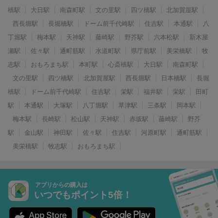
橋駅
大日駅
南森町駅
文の里駅
四ツ橋駅
北加賀屋駅
西長堀駅
長堀橋駅
ドーム前千代崎駅
住吉駅
本通駅
八
丁堀駅
梅本駅
天神駅
藤崎駅
野芥駅
六本松駅
新木屋
瀬駅
佐々駅
通町筋駅
水道町駅
県庁前駅
美栄橋駅
牧
志駅
おもろまち駅
本町駅
心斎橋駅
大日駅
南森町駅
文の里駅
四ツ橋駅
北加賀屋駅
西長堀駅
日本橋駅
長堀
橋駅
ドーム前千代崎駅
住吉駅
栄駅
福井駅
栄駅
田町
駅
本通駅
大塚駅
八丁堀駅
草津駅
三条駅
岡本駅
梅本駅
長崎駅
松山駅
天神駅
赤坂駅
藤崎駅
野芥
駅
金山駅
神田駅
佐々駅
住吉駅
河原町駅
通町筋駅
美栄橋駅
牧志駅
おもろまち駅
アプリからの購入は
いつでもポイント5倍！