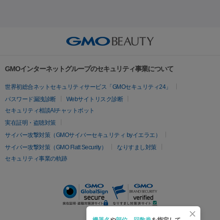
セル
イントラジェン
QスイッチYAGレーザー
Qスイッチルビ
射）
ベルベットスキン
レーザー治療（赤み改善）
マイクロボ
ーレーザー
ヴァンキッシュ
ミラドライ
フォトRF
美肌
トックス（ボトックスリフト）
クリーニング
GLP-1
セラミッ
美容点滴
美容注射
ケミカルピーリング
マッサージピール
その他
ク治療
医療脱毛（ヒゲ）
ポテンツァ
トラネキサム酸
ジェ
イオン導入
エレクトロポレーション
レーザーピーリング
美
リードファインリフト
肩こり注射
ドラッグデリバリー（ポテン
ントルマックスプロ
イボ取り
シミ取り
シミ取り（皮膚科）
容内服
ツァ）
ハイドラジェントル
ルメッカ
ジェネシス
リジュラン
ラ
GMOインターネットグループのセキュリティ事業について
イムライト
Vビーム
シルファーム
スネコス
インモード
疲労回復・健康
世界初総合ネットセキュリティサービス「GMOセキュリティ24」
オリジオ
ミラノリピール
サーマジェン
リバースピール
パスワード漏洩診断
Webサイトリスク診断
プラセンタ注射
にんにく注射
オンダリフト
ジュベルック
ルビーフラクショナル
セキュリティ相談AIチャットボット
実在証明・盗聴対策
医療脱毛
サイバー攻撃対策（GMOサイバーセキュリティ byイエラエ）
医療脱毛（VIO）
医療脱毛
サイバー攻撃対策（GMO Flatt Security）
なりすまし対策
セキュリティ事業の軌跡
その他
二重埋没
アートメイク
ガミースマイル治療
オフィスホワイト
ニング
ピアス穴あけ