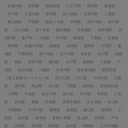
新横浜駅
町田駅
相模原駅
八王子駅
関内駅
鎌倉駅
逗子駅
久里浜駅
厚木駅
四ツ谷駅
吉祥寺駅
三鷹駅
東山梨駅
甲府駅
御茶ノ水駅
中野駅
高円寺駅
東中野
駅
大久保駅
市ケ谷駅
飯田橋駅
水道橋駅
浅草橋駅
錦
糸町駅
亀戸駅
小岩駅
市川駅
船橋駅
千葉駅
佐倉駅
青梅駅
武蔵引田駅
高崎駅
赤羽駅
浦和駅
大宮駅
栗
橋駅
宇都宮駅
南千住駅
北千住駅
金町駅
松戸駅
馬橋
駅
柏駅
我孫子駅
藤代駅
水戸駅
板橋駅
十条駅
戸
田駅
南古谷駅
川越駅
木更津駅
海浜幕張駅
成田空港
（第１旅客ターミナル）駅
西川口駅
川口駅
大井町駅
大森
駅
蒲田駅
烏山駅
渋川駅
下館駅
桐生駅
群馬総社駅
上野駅
中込駅
佐久平駅
富士駅
常永駅
長野駅
三条
駅
新潟駅
巻駅
松本駅
信濃常盤駅
名古屋駅
金山駅
大曽根駅
中津川駅
豊橋駅
敦賀駅
鯖江駅
福井駅
小
松駅
金沢駅
岐阜駅
各務ケ原駅
富山駅
高岡駅
戸出
駅
沼津駅
草薙駅
静岡駅
浜松駅
岡崎駅
三河安城駅