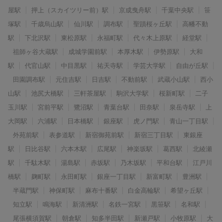
屋駅
押上（スカイツリー前）駅
京成曳舟駅
千葉中央駅
笹
塚駅
千歳烏山駅
仙川駅
調布駅
聖蹟桜ヶ丘駅
高幡不動
駅
下北沢駅
東松原駅
永福町駅
代々木上原駅
経堂駅
祖師ヶ谷大蔵駅
成城学園前駅
本厚木駅
伊勢原駅
大和
駅
代官山駅
中目黒駅
祐天寺駅
学芸大学駅
自由が丘駅
田園調布駅
元住吉駅
日吉駅
不動前駅
武蔵小山駅
西小
山駅
池尻大橋駅
三軒茶屋駅
駒沢大学駅
桜新町駅
二子
玉川駅
宮前平駅
鷺沼駅
青葉台駅
田奈駅
泉岳寺駅
上
大岡駅
六浦駅
日本橋駅
銀座駅
虎ノ門駅
青山一丁目駅
外苑前駅
表参道駅
新宿御苑前駅
新宿三丁目駅
東銀座
駅
日比谷駅
六本木駅
広尾駅
神楽坂駅
葛西駅
北綾瀬
駅
千駄木駅
湯島駅
赤坂駅
乃木坂駅
平和台駅
江戸川
橋駅
麹町駅
永田町駅
銀座一丁目駅
新富町駅
豊洲駅
半蔵門駅
神保町駅
麻布十番駅
白金高輪駅
希望ヶ丘駅
知立駅
鳴海駅
新清洲駅
名鉄一宮駅
黒笹駅
名和駅
尾張横須賀駅
朝倉駅
知多半田駅
新瀬戸駅
小牧原駅
大