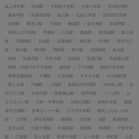
阪上本町駅
布施駅
大和西大寺駅
大和八木駅
河内松原駅
藤井寺駅
美濃高田駅
友江駅
近鉄八尾駅
近鉄四日市駅
生駒駅
瓢箪山駅
川西駅
難波駅
泉大津駅
泉佐野駅
和歌山大学前駅
堺東駅
三条駅
藤森駅
香里園駅
森小路
駅
天満橋駅
北浜駅
淀屋橋駅
梅田駅
中津駅
西宮北口
駅
夙川駅
岡本駅
岡町駅
豊中駅
河原町駅
烏丸駅
桂駅
高槻市駅
茨木市駅
淡路駅
逆瀬川駅
苦楽園口駅
鳴尾・武庫川女子大前駅
薬院駅
下大利駅
西鉄久留米駅
香椎花園前駅
大通駅
大谷地駅
すすきの駅
牛込柳町駅
勝どき駅
戸越駅
三田駅
板橋区役所前駅
志村坂上駅
志
村三丁目駅
高島平駅
馬喰横山駅
熊野前駅
つくば駅
み
なとみらい駅
元町・中華街駅
岸根公園駅
港南中央駅
湘南
海岸公園駅
多摩センター駅
八千代中央駅
都筑ふれあいの丘
駅
上田駅
伊豆長岡駅
桜橋駅
伏見駅
栄駅
新栄町駅
覚王山駅
久屋大通駅
矢場町駅
徳重駅
四条駅
千里中央
駅
江坂駅
泉ヶ丘駅
和泉中央駅
三ツ松駅
本町駅
心斎