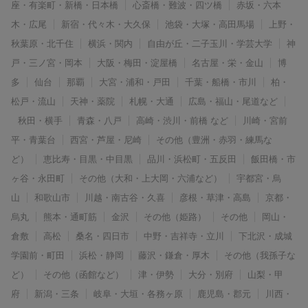
座・有楽町・新橋・日本橋
心斎橋・難波・四ツ橋
赤坂・六本
木・広尾
新宿・代々木・大久保
池袋・大塚・高田馬場
上野・
秋葉原・北千住
横浜・関内
自由が丘・二子玉川・学芸大学
神
戸・三ノ宮・岡本
大阪・梅田・淀屋橋
名古屋・栄・金山
博
多
仙台
那覇
大宮・浦和・戸田
千葉・船橋・市川
柏・
松戸・流山
天神・薬院
札幌・大通
広島・福山・尾道など
秋田・横手
青森・八戸
高崎・渋川・前橋 など
川崎・宮前
平・青葉台
西宮・芦屋・尼崎
その他（豊洲・赤羽・練馬な
ど）
恵比寿・目黒・中目黒
品川・浜松町・五反田
飯田橋・市
ヶ谷・永田町
その他（大和・上大岡・六浦など）
宇都宮・烏
山
和歌山市
川越・南古谷・久喜
彦根・草津・高島
京都・
烏丸
熊本・通町筋
金沢
その他（姫路）
その他
岡山・
倉敷
高松
桑名・四日市
中野・吉祥寺・立川
下北沢・成城
学園前・町田
浜松・静岡
藤沢・鎌倉・厚木
その他（我孫子な
ど）
その他（函館など）
津・伊勢
大分・別府
山梨・甲
府
新潟・三条
岐阜・大垣・各務ヶ原
鹿児島・郡元
川西・