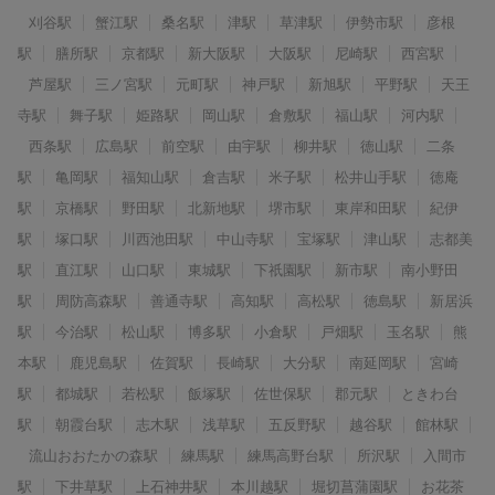
刈谷駅
蟹江駅
桑名駅
津駅
草津駅
伊勢市駅
彦根
駅
膳所駅
京都駅
新大阪駅
大阪駅
尼崎駅
西宮駅
芦屋駅
三ノ宮駅
元町駅
神戸駅
新旭駅
平野駅
天王
寺駅
舞子駅
姫路駅
岡山駅
倉敷駅
福山駅
河内駅
西条駅
広島駅
前空駅
由宇駅
柳井駅
徳山駅
二条
駅
亀岡駅
福知山駅
倉吉駅
米子駅
松井山手駅
徳庵
駅
京橋駅
野田駅
北新地駅
堺市駅
東岸和田駅
紀伊
駅
塚口駅
川西池田駅
中山寺駅
宝塚駅
津山駅
志都美
駅
直江駅
山口駅
東城駅
下祇園駅
新市駅
南小野田
駅
周防高森駅
善通寺駅
高知駅
高松駅
徳島駅
新居浜
駅
今治駅
松山駅
博多駅
小倉駅
戸畑駅
玉名駅
熊
本駅
鹿児島駅
佐賀駅
長崎駅
大分駅
南延岡駅
宮崎
駅
都城駅
若松駅
飯塚駅
佐世保駅
郡元駅
ときわ台
駅
朝霞台駅
志木駅
浅草駅
五反野駅
越谷駅
館林駅
流山おおたかの森駅
練馬駅
練馬高野台駅
所沢駅
入間市
駅
下井草駅
上石神井駅
本川越駅
堀切菖蒲園駅
お花茶