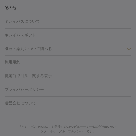
ヒアルロン酸注射
ボトックス注射
ボツリヌストキシン注射
水
冷却
医療脱毛（顔）
医療脱毛（全身）
医療脱毛（あし）
その他
光注射
PRP皮膚再生療法
RF治療（テノール）
スネコス注射
医療脱毛（VIO）
水光注射（ハリ・美肌）
レーザー治療（ハ
美容内服
キレイパスについて
リ・美肌）
光治療（フォトフェイシャルなど）
アートメイク
毛穴・ニキビ跡
BNLS
二重埋没
医療脱毛（背中）
医療脱毛（うで）
医療
キレイパスギフト
フラクショナルレーザー
ピコフラクショナルレーザー
ダーマペ
脱毛（脇）
にんにく注射
ピアス穴あけ
AGA
医療脱毛
ン
機器・薬剤について調べる
ハイドラフェイシャル
ベルベットスキン
ポテンツァ
美
（胸）
ほくろ・いぼ切除
レーザー治療（ほくろ・いぼ除去）
容内服
タトゥー除去
医療痩身
傷跡治療
医療脱毛（おなか）
疲
利用規約
薬剤
労回復点滴・疲労回復注射
くま治療
切開施術
デリケートゾー
リジェノックス
クレヴィエル
ファットインパクト
ヒアルロニ
ほくろ・いぼ
ンケア
ホワイトニング
わきが治療
カベリン
隆鼻術
医療
特定商取引法に関する表示
ダーゼ
サリチル酸マクロゴールピーリング
ボライト
幹細胞培
CO2レーザー
脱毛（お尻）
ショッピングリフト
ガミースマイル治療
レーザ
養上清液
プライバシーポリシー
ー治療（しみ・くすみ）
水光注射（しみ・くすみ）
RF治療
レ
小顔・フェイスライン
ーザー治療（毛穴・ニキビ跡）
涙袋ヒアルロン酸
顎ヒアルロン
機器
運営会社について
HIFU（ハイフ）
糸リフト
ショッピングリフト
酸
唇ヒアルロン酸注射
水光注射（毛穴・ニキビ跡）
鼻ヒアル
ルメッカ
プラズマシャワー
ウルトラセルQプラス
BBL光治
ロン酸注射
医療脱毛（うなじ）
ヒアルロン酸注射（豊胸）
レ
痩身・ダイエット
療
メディオスター
ジェネシス
ウルトラアクセント
ウルト
ーザー治療（黒ずみ）
医療脱毛（指）
ダイエット点滴・ ダイエ
脂肪溶解注射
BNLS・BNLS neo
カベリン
輪郭注射（MLM）
「キレイパス byGMO」を運営するGMOビューティー株式会社はGMOイ
ラフォーマー（ウルトラフォーマーⅢ）
サーマクール
イントラ
ンターネットグループのメンバーです。
ット注射
レーザーピーリング
レーザー治療（しみスポット照
脂肪冷却