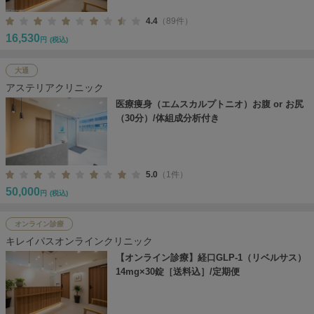
4.4
（89件）
16,530
円
(税込)
大通
アステリアクリニック
医療痩身（エムスカルプトニオ）お腹 or お尻
（30分）/体組成分析付き
5.0
（1件）
50,000
円
(税込)
オンライン診療
キレイパスオンラインクリニック
【オンライン診療】経口GLP-1（リベルサス）
14mg×30錠［送料込］/定期便