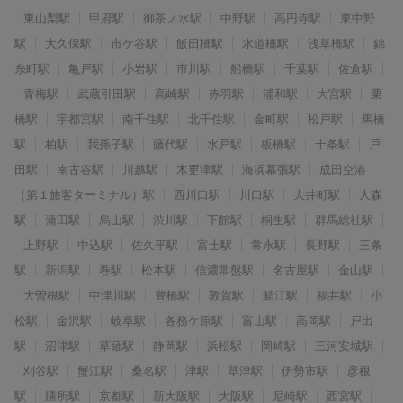
東山梨駅
甲府駅
御茶ノ水駅
中野駅
高円寺駅
東中野
駅
大久保駅
市ケ谷駅
飯田橋駅
水道橋駅
浅草橋駅
錦
糸町駅
亀戸駅
小岩駅
市川駅
船橋駅
千葉駅
佐倉駅
青梅駅
武蔵引田駅
高崎駅
赤羽駅
浦和駅
大宮駅
栗
橋駅
宇都宮駅
南千住駅
北千住駅
金町駅
松戸駅
馬橋
駅
柏駅
我孫子駅
藤代駅
水戸駅
板橋駅
十条駅
戸
田駅
南古谷駅
川越駅
木更津駅
海浜幕張駅
成田空港
（第１旅客ターミナル）駅
西川口駅
川口駅
大井町駅
大森
駅
蒲田駅
烏山駅
渋川駅
下館駅
桐生駅
群馬総社駅
上野駅
中込駅
佐久平駅
富士駅
常永駅
長野駅
三条
駅
新潟駅
巻駅
松本駅
信濃常盤駅
名古屋駅
金山駅
大曽根駅
中津川駅
豊橋駅
敦賀駅
鯖江駅
福井駅
小
松駅
金沢駅
岐阜駅
各務ケ原駅
富山駅
高岡駅
戸出
駅
沼津駅
草薙駅
静岡駅
浜松駅
岡崎駅
三河安城駅
刈谷駅
蟹江駅
桑名駅
津駅
草津駅
伊勢市駅
彦根
駅
膳所駅
京都駅
新大阪駅
大阪駅
尼崎駅
西宮駅