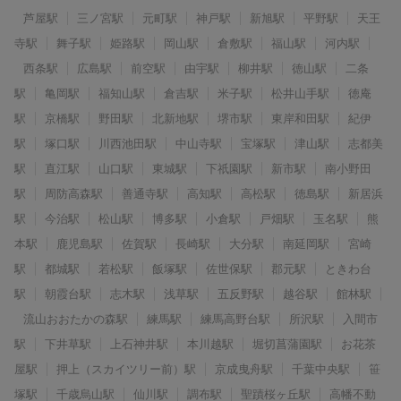
芦屋駅
三ノ宮駅
元町駅
神戸駅
新旭駅
平野駅
天王
寺駅
舞子駅
姫路駅
岡山駅
倉敷駅
福山駅
河内駅
西条駅
広島駅
前空駅
由宇駅
柳井駅
徳山駅
二条
駅
亀岡駅
福知山駅
倉吉駅
米子駅
松井山手駅
徳庵
駅
京橋駅
野田駅
北新地駅
堺市駅
東岸和田駅
紀伊
駅
塚口駅
川西池田駅
中山寺駅
宝塚駅
津山駅
志都美
駅
直江駅
山口駅
東城駅
下祇園駅
新市駅
南小野田
駅
周防高森駅
善通寺駅
高知駅
高松駅
徳島駅
新居浜
駅
今治駅
松山駅
博多駅
小倉駅
戸畑駅
玉名駅
熊
本駅
鹿児島駅
佐賀駅
長崎駅
大分駅
南延岡駅
宮崎
駅
都城駅
若松駅
飯塚駅
佐世保駅
郡元駅
ときわ台
駅
朝霞台駅
志木駅
浅草駅
五反野駅
越谷駅
館林駅
流山おおたかの森駅
練馬駅
練馬高野台駅
所沢駅
入間市
駅
下井草駅
上石神井駅
本川越駅
堀切菖蒲園駅
お花茶
屋駅
押上（スカイツリー前）駅
京成曳舟駅
千葉中央駅
笹
塚駅
千歳烏山駅
仙川駅
調布駅
聖蹟桜ヶ丘駅
高幡不動