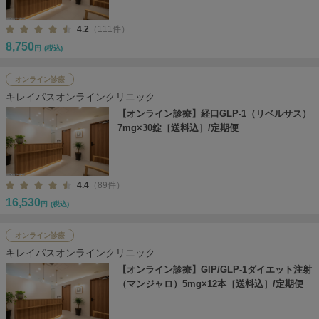
4.2
（111件）
8,750
円
(税込)
オンライン診療
キレイパスオンラインクリニック
【オンライン診療】経口GLP-1（リベルサス）
7mg×30錠［送料込］/定期便
4.4
（89件）
16,530
円
(税込)
オンライン診療
キレイパスオンラインクリニック
【オンライン診療】GIP/GLP-1ダイエット注射
（マンジャロ）5mg×12本［送料込］/定期便