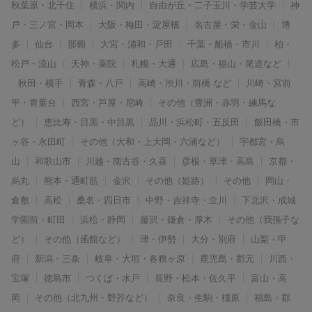
秋葉原・北千住
横浜・関内
自由が丘・二子玉川・学芸大学
神
戸・三ノ宮・岡本
大阪・梅田・淀屋橋
名古屋・栄・金山
博
多
仙台
那覇
大宮・浦和・戸田
千葉・船橋・市川
柏・
松戸・流山
天神・薬院
札幌・大通
広島・福山・尾道など
秋田・横手
青森・八戸
高崎・渋川・前橋 など
川崎・宮前
平・青葉台
西宮・芦屋・尼崎
その他（豊洲・赤羽・練馬な
ど）
恵比寿・目黒・中目黒
品川・浜松町・五反田
飯田橋・市
ヶ谷・永田町
その他（大和・上大岡・六浦など）
宇都宮・烏
山
和歌山市
川越・南古谷・久喜
彦根・草津・高島
京都・
烏丸
熊本・通町筋
金沢
その他（姫路）
その他
岡山・
倉敷
高松
桑名・四日市
中野・吉祥寺・立川
下北沢・成城
学園前・町田
浜松・静岡
藤沢・鎌倉・厚木
その他（我孫子な
ど）
その他（函館など）
津・伊勢
大分・別府
山梨・甲
府
新潟・三条
岐阜・大垣・各務ヶ原
鹿児島・郡元
川西・
宝塚
徳島市
つくば・水戸
長野・松本・佐久平
富山・高
岡
その他（北九州・野芥など）
奈良・生駒・橿原
福島・郡