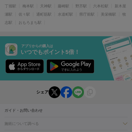
丁堀駅
梅本駅
天神駅
藤崎駅
野芥駅
六本松駅
新木屋
瀬駅
佐々駅
通町筋駅
水道町駅
県庁前駅
美栄橋駅
牧
志駅
おもろまち駅
アプリからの購入は
いつでもポイント5倍！
シェア
ガイド・お問い合わせ
施術について調べる