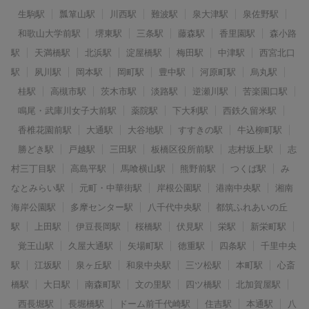
生駒駅
瓢箪山駅
川西駅
難波駅
泉大津駅
泉佐野駅
和歌山大学前駅
堺東駅
三条駅
藤森駅
香里園駅
森小路
駅
天満橋駅
北浜駅
淀屋橋駅
梅田駅
中津駅
西宮北口
駅
夙川駅
岡本駅
岡町駅
豊中駅
河原町駅
烏丸駅
桂駅
高槻市駅
茨木市駅
淡路駅
逆瀬川駅
苦楽園口駅
鳴尾・武庫川女子大前駅
薬院駅
下大利駅
西鉄久留米駅
香椎花園前駅
大通駅
大谷地駅
すすきの駅
牛込柳町駅
勝どき駅
戸越駅
三田駅
板橋区役所前駅
志村坂上駅
志
村三丁目駅
高島平駅
馬喰横山駅
熊野前駅
つくば駅
み
なとみらい駅
元町・中華街駅
岸根公園駅
港南中央駅
湘南
海岸公園駅
多摩センター駅
八千代中央駅
都筑ふれあいの丘
駅
上田駅
伊豆長岡駅
桜橋駅
伏見駅
栄駅
新栄町駅
覚王山駅
久屋大通駅
矢場町駅
徳重駅
四条駅
千里中央
駅
江坂駅
泉ヶ丘駅
和泉中央駅
三ツ松駅
本町駅
心斎
橋駅
大日駅
南森町駅
文の里駅
四ツ橋駅
北加賀屋駅
西長堀駅
長堀橋駅
ドーム前千代崎駅
住吉駅
本通駅
八