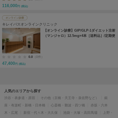
116,000
円
(税込)
オンライン診療
キレイパスオンラインクリニック
【オンライン診療】GIP/GLP-1ダイエット注射
（マンジャロ）12.5mg×4本［送料込］/定期便
0.0
（0件）
47,400
円
(税込)
人気のエリアから探す
渋谷・表参道・原宿
その他（京橋・天王寺・泉佐野など）
銀
座・有楽町・新橋・日本橋
心斎橋・難波・四ツ橋
赤坂・六本
木・広尾
新宿・代々木・大久保
池袋・大塚・高田馬場
上野・