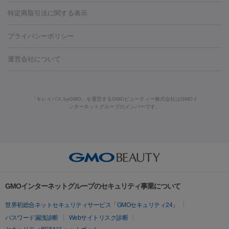
リジェノックス
クレヴィエル
ファットインパクト
ヒアルロニ
ほくろ・いぼ
ンケア
ホワイトニング
わきが治療
カベリン
隆鼻術
医療
特定商取引法に関する表示
ダーゼ
サリチル酸マクロゴールピーリング
ボライト
幹細胞培
CO2レーザー
脱毛（お尻）
ショッピングリフト
ガミースマイル治療
レーザ
養上清液
プライバシーポリシー
ー治療（しみ・くすみ）
水光注射（しみ・くすみ）
RF治療
レ
小顔・フェイスライン
ーザー治療（毛穴・ニキビ跡）
涙袋ヒアルロン酸
顎ヒアルロン
機器
運営会社について
HIFU（ハイフ）
糸リフト
ショッピングリフト
酸
唇ヒアルロン酸注射
水光注射（毛穴・ニキビ跡）
鼻ヒアル
ルメッカ
プラズマシャワー
ウルトラセルQプラス
BBL光治
ロン酸注射
医療脱毛（うなじ）
ヒアルロン酸注射（豊胸）
レ
痩身・ダイエット
療
メディオスター
ジェネシス
ウルトラアクセント
ウルト
ーザー治療（黒ずみ）
医療脱毛（指）
ダイエット点滴・ ダイエ
脂肪溶解注射
BNLS・BNLS neo
カベリン
輪郭注射（MLM）
「キレイパス byGMO」を運営するGMOビューティー株式会社はGMOイ
ラフォーマー（ウルトラフォーマーⅢ）
サーマクール
イントラ
ンターネットグループのメンバーです。
ット注射
レーザーピーリング
レーザー治療（しみスポット照
脂肪冷却
セル
イントラジェン
QスイッチYAGレーザー
Qスイッチルビ
射）
ベルベットスキン
レーザー治療（赤み改善）
マイクロボ
ーレーザー
ヴァンキッシュ
ミラドライ
フォトRF
美肌
トックス（ボトックスリフト）
クリーニング
GLP-1
セラミッ
美容点滴
美容注射
ケミカルピーリング
マッサージピール
その他
ク治療
医療脱毛（ヒゲ）
ポテンツァ
トラネキサム酸
ジェ
イオン導入
エレクトロポレーション
レーザーピーリング
美
リードファインリフト
肩こり注射
ドラッグデリバリー（ポテン
ントルマックスプロ
イボ取り
シミ取り
シミ取り（皮膚科）
容内服
ツァ）
ハイドラジェントル
ルメッカ
ジェネシス
リジュラン
ラ
GMOインターネットグループのセキュリティ事業について
イムライト
Vビーム
シルファーム
スネコス
インモード
疲労回復・健康
世界初総合ネットセキュリティサービス「GMOセキュリティ24」
オリジオ
ミラノリピール
サーマジェン
リバースピール
パスワード漏洩診断
Webサイトリスク診断
プラセンタ注射
にんにく注射
オンダリフト
ジュベルック
ルビーフラクショナル