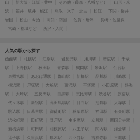
山
新大阪・江坂・豊中
その他（藤森・八幡など）
山形・米
沢
福井・坂井・鯖江
鳥取・米子・倉吉
松江
下関・柳井・
岩国
松山・今治
高知・南国
佐賀・唐津
長崎・佐世保
宮崎・都城など
所沢・入間
人気の駅から探す
函館駅
札幌駅
江別駅
岩見沢駅
旭川駅
帯広駅
千歳
駅
上野幌駅
秋田駅
青森駅
鶴岡駅
米沢駅
仙台駅
東照宮駅
あおば通駅
郡山駅
新橋駅
品川駅
川崎駅
横浜駅
戸塚駅
大船駅
藤沢駅
平塚駅
小田原駅
熱海
駅
大崎駅
五反田駅
目黒駅
恵比寿駅
渋谷駅
原宿駅
代々木駅
新宿駅
高田馬場駅
目白駅
池袋駅
大塚駅
駒込駅
日暮里駅
御徒町駅
秋葉原駅
神田駅
有楽町駅
浜松町駅
田町駅
登戸駅
南多摩駅
立川駅
西国分寺駅
新横浜駅
町田駅
相模原駅
八王子駅
関内駅
鎌倉駅
逗子駅
久里浜駅
厚木駅
四ツ谷駅
吉祥寺駅
三鷹駅