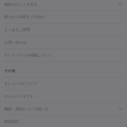
施術の口コミを見る
美白
白玉点滴・白玉注射
高濃度ビタミンC点滴
美容内服
フォトフェイシャルM22
フラクショナルレーザー
レーザートーニ
購入から利用までの流れ
ング
ケミカルピーリング
プラセンタ注射
イオン導入
しみ・そばかす・肝斑
よくあるご質問
HIFU（ハイフ）
白玉点滴・白玉注射
高濃度ビタミンC点滴
フォトフェイシャル
レーザートーニング
ピコレーザートーニン
糸リフト
ボトックス
ボツリヌストキシン
エレクトロポレー
グ
フォトシルクプラス
美容内服
お問い合わせ
ション
ダーマペン
ピコフラクショナルレーザー
ピコレーザー
トーニング
ハイドラフェイシャル
マッサージピール
脂肪溶解
キレイパスへの掲載について
しわ・たるみ
注射
美容点滴・美容注射
フォトRF
PRP皮膚再生療法
脂肪
ヒアルロン酸注射
ボトックス注射
ボツリヌストキシン注射
水
冷却
医療脱毛（顔）
医療脱毛（全身）
医療脱毛（あし）
その他
光注射
PRP皮膚再生療法
RF治療（テノール）
スネコス注射
医療脱毛（VIO）
水光注射（ハリ・美肌）
レーザー治療（ハ
美容内服
キレイパスについて
リ・美肌）
光治療（フォトフェイシャルなど）
アートメイク
毛穴・ニキビ跡
BNLS
二重埋没
医療脱毛（背中）
医療脱毛（うで）
医療
キレイパスギフト
フラクショナルレーザー
ピコフラクショナルレーザー
ダーマペ
脱毛（脇）
にんにく注射
ピアス穴あけ
AGA
医療脱毛
ン
機器・薬剤について調べる
ハイドラフェイシャル
ベルベットスキン
ポテンツァ
美
（胸）
ほくろ・いぼ切除
レーザー治療（ほくろ・いぼ除去）
容内服
タトゥー除去
医療痩身
傷跡治療
医療脱毛（おなか）
疲
利用規約
薬剤
労回復点滴・疲労回復注射
くま治療
切開施術
デリケートゾー