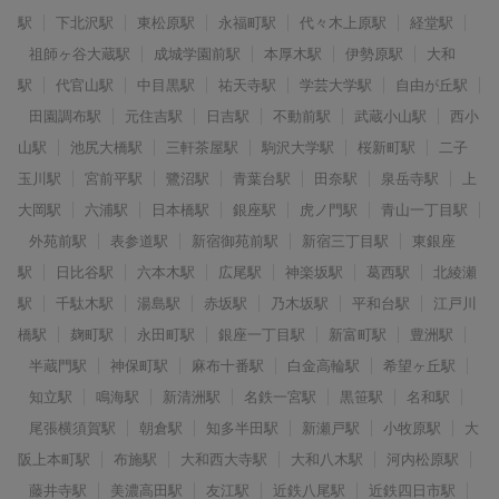
駅
下北沢駅
東松原駅
永福町駅
代々木上原駅
経堂駅
祖師ヶ谷大蔵駅
成城学園前駅
本厚木駅
伊勢原駅
大和
駅
代官山駅
中目黒駅
祐天寺駅
学芸大学駅
自由が丘駅
田園調布駅
元住吉駅
日吉駅
不動前駅
武蔵小山駅
西小
山駅
池尻大橋駅
三軒茶屋駅
駒沢大学駅
桜新町駅
二子
玉川駅
宮前平駅
鷺沼駅
青葉台駅
田奈駅
泉岳寺駅
上
大岡駅
六浦駅
日本橋駅
銀座駅
虎ノ門駅
青山一丁目駅
外苑前駅
表参道駅
新宿御苑前駅
新宿三丁目駅
東銀座
駅
日比谷駅
六本木駅
広尾駅
神楽坂駅
葛西駅
北綾瀬
駅
千駄木駅
湯島駅
赤坂駅
乃木坂駅
平和台駅
江戸川
橋駅
麹町駅
永田町駅
銀座一丁目駅
新富町駅
豊洲駅
半蔵門駅
神保町駅
麻布十番駅
白金高輪駅
希望ヶ丘駅
知立駅
鳴海駅
新清洲駅
名鉄一宮駅
黒笹駅
名和駅
尾張横須賀駅
朝倉駅
知多半田駅
新瀬戸駅
小牧原駅
大
阪上本町駅
布施駅
大和西大寺駅
大和八木駅
河内松原駅
藤井寺駅
美濃高田駅
友江駅
近鉄八尾駅
近鉄四日市駅