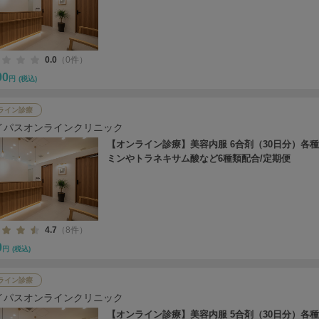
0.0
（0件）
90
円
(税込)
ライン診療
イパスオンラインクリニック
【オンライン診療】美容内服 6合剤（30日分）各
ミンやトラネキサム酸など6種類配合/定期便
4.7
（8件）
0
円
(税込)
ライン診療
イパスオンラインクリニック
【オンライン診療】美容内服 5合剤（30日分）各