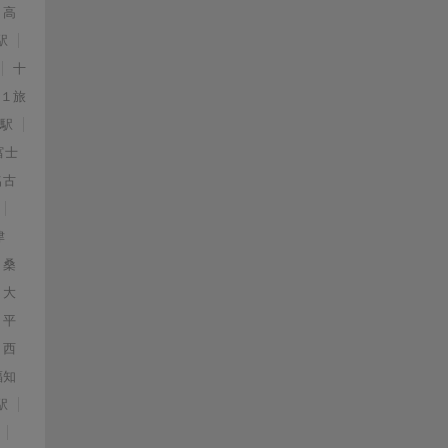
高
駅
十
第１旅
山駅
富士
名古
津
桑
大
平
西
福知
駅