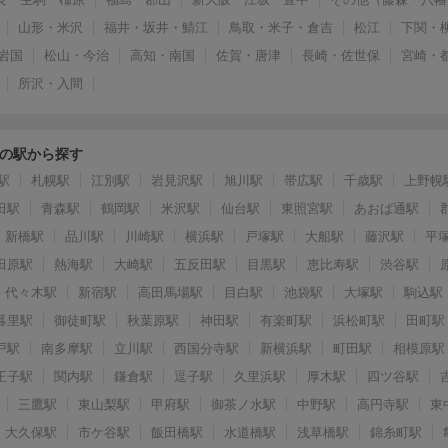
山形・米沢
福井・坂井・鯖江
鳥取・米子・倉吉
松江
下関・
岩国
松山・今治
高知・南国
佐賀・唐津
長崎・佐世保
宮崎・
所沢・入間
の駅から探す
駅
札幌駅
江別駅
岩見沢駅
旭川駅
帯広駅
千歳駅
上野幌
田駅
青森駅
鶴岡駅
米沢駅
仙台駅
東照宮駅
あおば通駅
新橋駅
品川駅
川崎駅
横浜駅
戸塚駅
大船駅
藤沢駅
平
田原駅
熱海駅
大崎駅
五反田駅
目黒駅
恵比寿駅
渋谷駅
代々木駅
新宿駅
高田馬場駅
目白駅
池袋駅
大塚駅
駒込駅
暮里駅
御徒町駅
秋葉原駅
神田駅
有楽町駅
浜松町駅
田町駅
戸駅
南多摩駅
立川駅
西国分寺駅
新横浜駅
町田駅
相模原駅
王子駅
関内駅
鎌倉駅
逗子駅
久里浜駅
厚木駅
四ツ谷駅
三鷹駅
東山梨駅
甲府駅
御茶ノ水駅
中野駅
高円寺駅
東
大久保駅
市ケ谷駅
飯田橋駅
水道橋駅
浅草橋駅
錦糸町駅