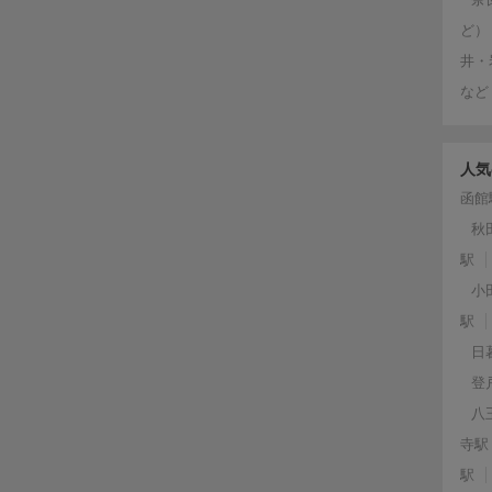
ど）
井・
など
人気
函館
秋
駅
小
駅
日
登
八
寺駅
駅