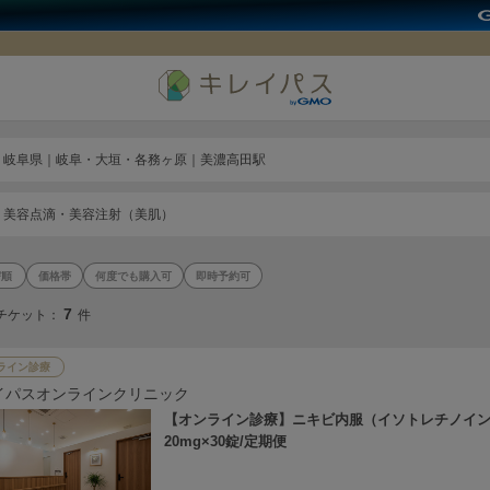
岐阜県｜岐阜・大垣・各務ヶ原｜美濃高田駅
美容点滴・美容注射（美肌）
価格帯
何度でも購入可
即時予約可
7
チケット：
件
ライン診療
イパスオンラインクリニック
【オンライン診療】ニキビ内服（イソトレチノイ
20mg×30錠/定期便