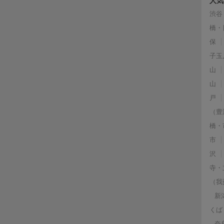
人気
渋谷
橋・
保
子玉
山
山
戸
（豊
橋・
市
沢
寺・
（我
新
くば
奈