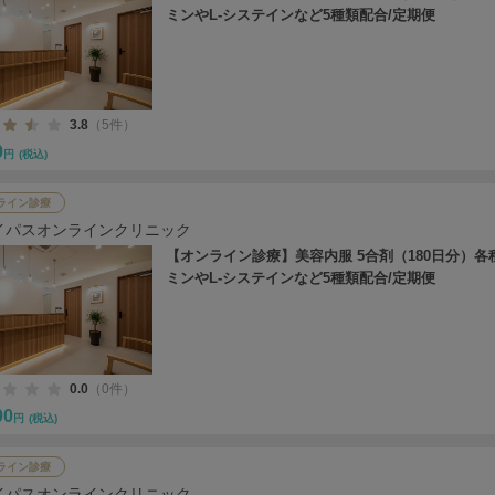
ミンやL-システインなど5種類配合/定期便
3.8
（5件）
0
円
(税込)
ライン診療
イパスオンラインクリニック
【オンライン診療】美容内服 5合剤（180日分）各
ミンやL-システインなど5種類配合/定期便
0.0
（0件）
00
円
(税込)
ライン診療
イパスオンラインクリニック