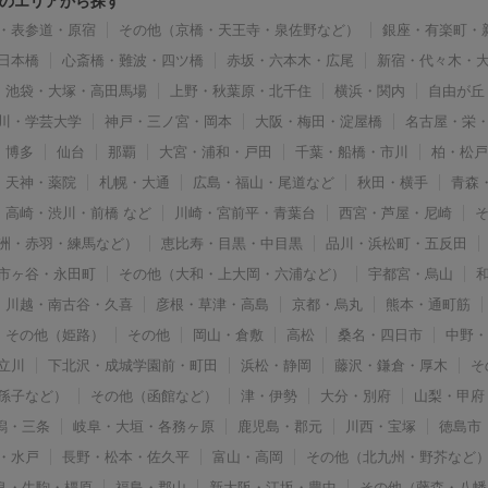
のエリアから探す
・表参道・原宿
その他（京橋・天王寺・泉佐野など）
銀座・有楽町・
日本橋
心斎橋・難波・四ツ橋
赤坂・六本木・広尾
新宿・代々木・
池袋・大塚・高田馬場
上野・秋葉原・北千住
横浜・関内
自由が丘
川・学芸大学
神戸・三ノ宮・岡本
大阪・梅田・淀屋橋
名古屋・栄
博多
仙台
那覇
大宮・浦和・戸田
千葉・船橋・市川
柏・松
天神・薬院
札幌・大通
広島・福山・尾道など
秋田・横手
青森
高崎・渋川・前橋 など
川崎・宮前平・青葉台
西宮・芦屋・尼崎
洲・赤羽・練馬など）
恵比寿・目黒・中目黒
品川・浜松町・五反田
市ヶ谷・永田町
その他（大和・上大岡・六浦など）
宇都宮・烏山
川越・南古谷・久喜
彦根・草津・高島
京都・烏丸
熊本・通町筋
その他（姫路）
その他
岡山・倉敷
高松
桑名・四日市
中野
立川
下北沢・成城学園前・町田
浜松・静岡
藤沢・鎌倉・厚木
そ
孫子など）
その他（函館など）
津・伊勢
大分・別府
山梨・甲府
潟・三条
岐阜・大垣・各務ヶ原
鹿児島・郡元
川西・宝塚
徳島市
・水戸
長野・松本・佐久平
富山・高岡
その他（北九州・野芥など
良・生駒・橿原
福島・郡山
新大阪・江坂・豊中
その他（藤森・八幡