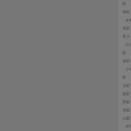
駅
崎駅
金
条駅
客タ
渋
駅
屋駅
小
駅
名駅
阪駅
野駅
条駅
山駅
堺