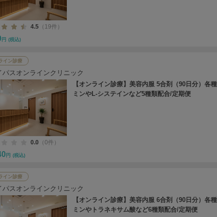
4.5
（19件）
0
円
(税込)
ライン診療
イパスオンラインクリニック
【オンライン診療】美容内服 5合剤（90日分）各
ミンやL-システインなど5種類配合/定期便
0.0
（0件）
40
円
(税込)
ライン診療
イパスオンラインクリニック
【オンライン診療】美容内服 6合剤（90日分）各
ミンやトラネキサム酸など6種類配合/定期便