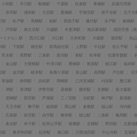
小岩駅
市川駅
船橋駅
千葉駅
佐倉駅
青梅駅
武蔵引田駅
赤羽駅
浦和駅
大宮駅
栗橋駅
宇都宮駅
南千住駅
北千住
町駅
松戸駅
馬橋駅
柏駅
我孫子駅
藤代駅
水戸駅
板橋駅
戸田駅
南古谷駅
川越駅
木更津駅
海浜幕張駅
成田空港（
ーミナル）駅
西川口駅
川口駅
大井町駅
大森駅
蒲田駅
烏
川駅
下館駅
桐生駅
群馬総社駅
上野駅
中込駅
佐久平駅
常永駅
長野駅
三条駅
新潟駅
巻駅
松本駅
信濃常盤駅
金山駅
大曽根駅
中津川駅
豊橋駅
敦賀駅
鯖江駅
福井駅
松駅
金沢駅
岐阜駅
各務ケ原駅
富山駅
高岡駅
戸出駅
沼
草薙駅
静岡駅
浜松駅
岡崎駅
三河安城駅
刈谷駅
蟹江駅
津駅
草津駅
伊勢市駅
彦根駅
膳所駅
京都駅
新大阪駅
尼崎駅
西宮駅
芦屋駅
三ノ宮駅
元町駅
神戸駅
新旭駅
天王寺駅
舞子駅
姫路駅
岡山駅
倉敷駅
福山駅
河内駅
広島駅
前空駅
由宇駅
柳井駅
徳山駅
二条駅
亀岡駅
倉吉駅
米子駅
松井山手駅
徳庵駅
京橋駅
野田駅
北新地
市駅
東岸和田駅
紀伊駅
塚口駅
川西池田駅
中山寺駅
宝塚駅