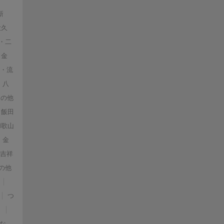
新
大久
・二
・金
戸・流
・八
その他
飯田
和歌山
金
・吉祥
の他
つ
）
な