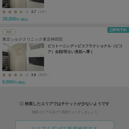
3.7
（1件）
39,000
円
(税込)
即時予約
神田
東京シルククリニック東京神田院
ピコトーニング＋ピコフラクショナル（ピコ
ア）全顔/明るい美肌へ導く
3.9
（86件）
9,000
円
(税込)
検索したエリアではチケットが少ないようです
検索エリアを広げて再度チェックしましょう