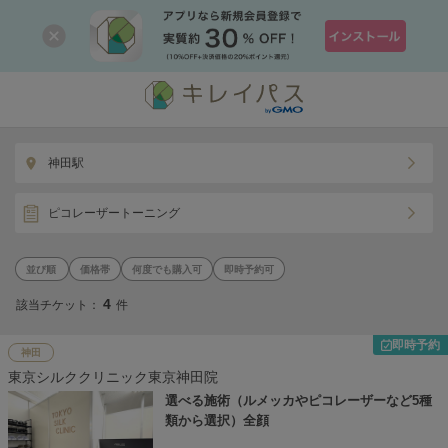
神田駅
ピコレーザートーニング
価格帯
何度でも購入可
即時予約可
4
該当チケット：
件
即時予約
神田
東京シルククリニック東京神田院
選べる施術（ルメッカやピコレーザーなど5種
類から選択）全顔