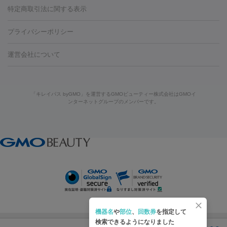
リジェノックス
クレヴィエル
ファットインパクト
ヒアルロニ
ーザー治療（毛穴・ニキビ跡）
涙袋ヒアルロン酸
顎ヒアルロン
特定商取引法に関する表示
HIFU（ハイフ）
糸リフト
ショッピングリフト
オンダリフト
ダーゼ
サリチル酸マクロゴールピーリング
ボライト
幹細胞培
酸
唇ヒアルロン酸注射
水光注射（毛穴・ニキビ跡）
鼻ヒアル
養上清液
リジュラン
ジュベルック
プライバシーポリシー
ロン酸注射
医療脱毛（うなじ）
ヒアルロン酸注射（豊胸）
レ
痩身・ダイエット
ーザー治療（黒ずみ）
医療脱毛（指）
ダイエット点滴・ ダイエ
脂肪溶解注射
BNLS・BNLS neo
カベリン
輪郭注射（MLM）
機器
運営会社について
ット注射
レーザーピーリング
レーザー治療（しみスポット照
脂肪冷却
リベルサス
ウゴービ
ルメッカ
プラズマシャワー
ウルトラセルQプラス
BBL光治
射）
ベルベットスキン
レーザー治療（赤み改善）
マイクロボ
療
メディオスター
ジェネシス
ウルトラアクセント
ウルト
美肌
トックス（ボトックスリフト）
クリーニング
GLP-1
セラミッ
「キレイパス byGMO」を運営するGMOビューティー株式会社はGMOイ
ラフォーマー（ウルトラフォーマーⅢ）
サーマクール
イントラ
美容点滴
美容注射
ケミカルピーリング
マッサージピール
ンターネットグループのメンバーです。
ク治療
医療脱毛（ヒゲ）
ポテンツァ
トラネキサム酸
ジェ
セル
イントラジェン
QスイッチYAGレーザー
Qスイッチルビ
イオン導入
エレクトロポレーション
レーザーピーリング
美
ントルマックスプロ
イボ取り
シミ取り
シミ取り（皮膚科）
ーレーザー
ヴァンキッシュ
ミラドライ
フォトRF
アビクリ
容内服
ゼオスキン
ララピール
ハイドラジェントル
ルメッカ
ジェネシス
リジュラン
ラ
ア
ウルセラ
ボルニューマ
イムライト
Vビーム
シルファーム
スネコス
インモード
疲労回復・健康
オリジオ
ミラノリピール
サーマジェン
リバースピール
その他
プラセンタ注射
にんにく注射
オンダリフト
ジュベルック
ルビーフラクショナル
脂肪吸
リードファインリフト
肩こり注射
ドラッグデリバリー（ポテン
引
VISIA肌診断
ボルニューマ
ソフウェーブ
モフィウス
ツァ）
医療脱毛
ザーフ
ジャルプロ
ノーリス
デンシティ
脇ボトックス
医療脱毛（VIO）
医療脱毛
機器名
や
部位
、
回数券
を指定して
IPL
エラボトックス
肩ボトックス
リベルサス
イソトレチ
検索できるようになりました