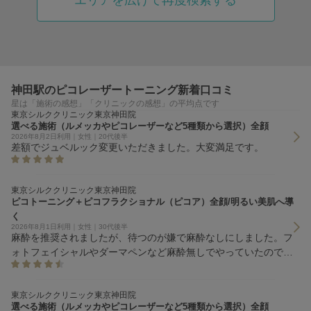
エリアを広げて再度検索する
神田駅のピコレーザートーニング新着口コミ
星は「施術の感想」「クリニックの感想」の平均点です
東京シルククリニック東京神田院
選べる施術（ルメッカやピコレーザーなど5種類から選択）全顔
2026年8月2日利用｜女性｜20代後半
差額でジュベルック変更いただきました。大変満足です。
東京シルククリニック東京神田院
ピコトーニング＋ピコフラクショナル（ピコア）全顔/明るい美肌へ導
く
2026年8月1日利用｜女性｜30代後半
麻酔を推奨されましたが、待つのが嫌で麻酔なしにしました。フ
ォトフェイシャルやダーマペンなど麻酔無しでやっていたので、
耐えれました。 痛みに弱い方は、麻酔必須だと思います。 来
店時は待ちの方が多くいらっしゃいましたが、5分ほどで施術の
順番が来ましたし、施術も丁寧でした。
東京シルククリニック東京神田院
選べる施術（ルメッカやピコレーザーなど5種類から選択）全顔