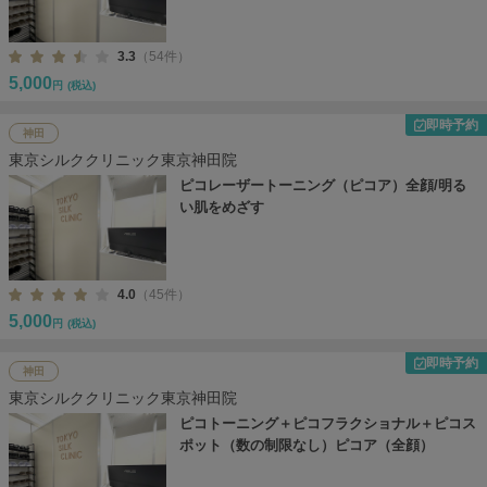
3.3
（54件）
5,000
円
(税込)
即時予約
神田
東京シルククリニック東京神田院
ピコレーザートーニング（ピコア）全顔/明る
い肌をめざす
4.0
（45件）
5,000
円
(税込)
即時予約
神田
東京シルククリニック東京神田院
ピコトーニング＋ピコフラクショナル＋ピコス
ポット（数の制限なし）ピコア（全顔）