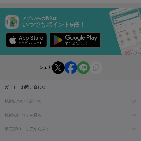
アプリからの購入は
いつでもポイント5倍！
シェア
ガイド・お問い合わせ
施術について調べる
施術の口コミを見る
美白
白玉点滴・白玉注射
高濃度ビタミンC点滴
美容内服
フォトフェイシャルM22
フラクショナルレーザー
レーザートーニ
東京都のエリアから探す
ング
ケミカルピーリング
プラセンタ注射
イオン導入
しみ・そばかす・肝斑
銀座・有楽町・新橋・日本橋
渋谷・表参道・原宿
新宿・代々