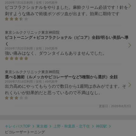
2026年7月31日利用｜女性｜20代前半
ピコフラクショナルをやりました。麻酔クリーム必須です！針を
刺すような痛みで術後ポツポツ血が出ます。効果に期待です
東京シルククリニック東京神田院
ピコトーニング＋ピコフラクショナル（ピコア）全顔/明るい美肌へ導
く
2026年7月22日利用｜女性｜20代前半
強い痛みはなく、ダウンタイムもありませんでした。
東京シルククリニック東京神田院
選べる施術（ルメッカやピコレーザーなど5種類から選択）全顔
2026年7月18日利用｜女性｜40代前半
出力高めにやってもらうので数日から1週間は赤みがでます。そ
れくらいが効果的だと思っているので不満はなし。
更新日：2026年8月2日
キレイパスTOP
東京都
上野・秋葉原・北千住
神田駅
ピコレーザートーニング