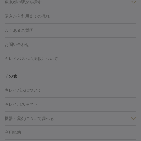
東京都の駅から探す
HIFU（ハイフ）
白玉点滴・白玉注射
高濃度ビタミンC点滴
フォトフェイシャル
レーザートーニング
ピコレーザートーニン
木・大久保
赤坂・六本木・広尾
池袋・大塚・高田馬場
恵比
糸リフト
ボトックス
ボツリヌストキシン
エレクトロポレー
神田駅
浅草駅
千歳烏山駅
銀座駅
飯田橋駅
上野駅
恵
グ
フォトシルクプラス
美容内服
ルビーフラクショナル
購入から利用までの流れ
寿・目黒・中目黒
品川・浜松町・五反田
飯田橋・市ヶ谷・永田
ション
ダーマペン
ピコフラクショナルレーザー
ピコレーザー
比寿駅
赤坂駅
自由が丘駅
渋谷駅
新宿駅
池袋駅
表参
町
上野・秋葉原・北千住
自由が丘・二子玉川・学芸大学
下北
トーニング
ハイドラフェイシャル
マッサージピール
脂肪溶解
よくあるご質問
しわ・たるみ
道駅
新宿三丁目駅
東銀座駅
浜松町駅
御徒町駅
銀座一丁
沢・成城学園前・町田
その他（豊洲・赤羽・練馬など）
注射
美容点滴・美容注射
フォトRF
PRP皮膚再生療法
脂肪
ヒアルロン酸注射
目駅
六本木駅
御茶ノ水駅
ボトックス注射
新宿御苑前駅
ボツリヌストキシン注射
五反田駅
原宿
水
お問い合わせ
冷却
医療脱毛（顔）
医療脱毛（全身）
医療脱毛（あし）
光注射
駅
代々木上原駅
PRP皮膚再生療法
有楽町駅
RF治療（テノール）
新橋駅
外苑前駅
スネコス注射
麻布十番駅
医療脱毛（VIO）
水光注射（ハリ・美肌）
レーザー治療（ハ
美容内服
八王子駅
大久保駅
青山一丁目駅
町田駅
日比谷駅
代官
キレイパスへの掲載について
リ・美肌）
光治療（フォトフェイシャルなど）
アートメイク
山駅
虎ノ門駅
永田町駅
日本橋駅
錦糸町駅
新富町駅
毛穴・ニキビ跡
BNLS
二重埋没
医療脱毛（背中）
医療脱毛（うで）
医療
江戸川橋駅
白金高輪駅
神楽坂駅
勝どき駅
その他
フラクショナルレーザー
ピコフラクショナルレーザー
ダーマペ
脱毛（脇）
にんにく注射
ピアス穴あけ
AGA
医療脱毛
ン
ハイドラフェイシャル
ベルベットスキン
ポテンツァ
美
キレイパスについて
（胸）
ほくろ・いぼ切除
レーザー治療（ほくろ・いぼ除去）
容内服
イソトレチノイン
タトゥー除去
医療痩身
傷跡治療
医療脱毛（おなか）
疲
キレイパスギフト
労回復点滴・疲労回復注射
くま治療
切開施術
デリケートゾー
ほくろ・いぼ
ンケア
ホワイトニング
わきが治療
カベリン
隆鼻術
医療
機器・薬剤について調べる
CO2レーザー
脱毛（お尻）
ショッピングリフト
ガミースマイル治療
レーザ
利用規約
薬剤
ー治療（しみ・くすみ）
水光注射（しみ・くすみ）
RF治療
レ
小顔・フェイスライン