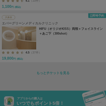
4.1
（10件）
1,100
円
(税込)
即時予約
六本木
エバーグリーンメディカルクリニック
HIFU（オリジオKISS）両頬＋フェイスライン
＋あご下（300shot）
4.5
（37件）
19,800
円
(税込)
もっとチケットを見る
アプリからの購入は
いつでもポイント5倍！