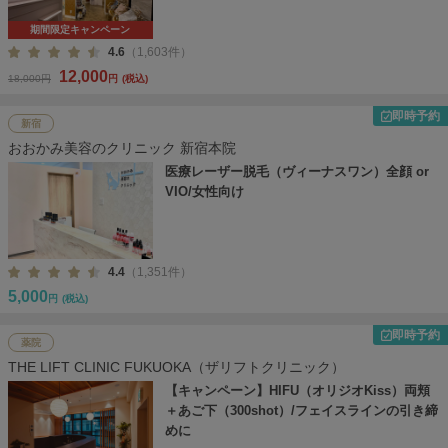
期間限定キャンペーン
4.6
（1,603件）
12,000
18,000円
円
(税込)
即時予約
新宿
おおかみ美容のクリニック 新宿本院
医療レーザー脱毛（ヴィーナスワン）全顔 or
VIO/女性向け
4.4
（1,351件）
5,000
円
(税込)
即時予約
薬院
THE LIFT CLINIC FUKUOKA（ザリフトクリニック）
【キャンペーン】HIFU（オリジオKiss）両頬
＋あご下（300shot）/フェイスラインの引き締
めに