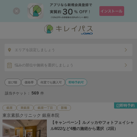
エリアを設定しましょう
悩みの部位や施術を選択しましょう
価格帯
何度でも購入可
即時予約可
569
該当チケット：
件
即時予約
銀座
東銀座
銀座一丁目
新橋
東京素肌クリニック 銀座本院
【キャンペーン】ルメッカやフォトフェイシャ
ルM22など4種の施術から選択（2回）