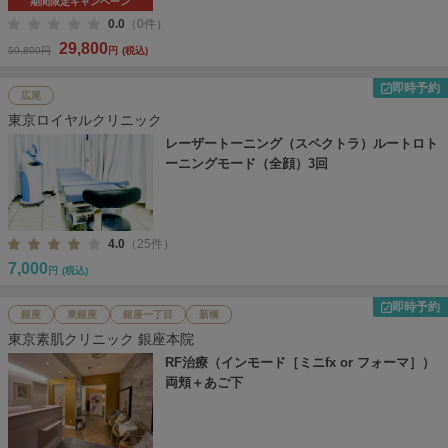
期間限定キャンペーン
0.0
（0件）
29,800
59,800円
円
(税込)
即時予約
広尾
東京ロイヤルクリニック
レーザートーニング（スペクトラ）ルートロト
ーニングモード（全顔）3回
4.0
（25件）
7,000
円
(税込)
即時予約
銀座
東銀座
銀座一丁目
新橋
東京素肌クリニック 銀座本院
RF治療（インモード［ミニfx or フォーマ］）
両頬＋あご下