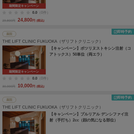
期間限定キャンペーン
0.0
（0件）
24,800
29,800円
円
(税込)
即時予約
薬院
THE LIFT CLINIC FUKUOKA（ザリフトクリニック）
【キャンペーン】ボツリヌストキシン注射（コ
アトックス）50単位（両エラ）
期間限定キャンペーン
0.0
（0件）
10,000
30,000円
円
(税込)
即時予約
薬院
THE LIFT CLINIC FUKUOKA（ザリフトクリニック）
【キャンペーン】プルリアル デンシファイ注
射（手打ち）2cc（顔の気になる部位）