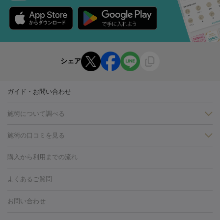
シェア
ガイド・お問い合わせ
施術について調べる
施術の口コミを見る
美白
白玉点滴・白玉注射
高濃度ビタミンC点滴
美容内服
フォトフェイシャルM22
フラクショナルレーザー
レーザートーニ
購入から利用までの流れ
ング
ケミカルピーリング
プラセンタ注射
イオン導入
しみ・そばかす・肝斑
よくあるご質問
HIFU（ハイフ）
白玉点滴・白玉注射
高濃度ビタミンC点滴
フォトフェイシャル
レーザートーニング
ピコレーザートーニン
糸リフト
ボトックス
ボツリヌストキシン
エレクトロポレー
グ
フォトシルクプラス
美容内服
お問い合わせ
ション
ダーマペン
ピコフラクショナルレーザー
ピコレーザー