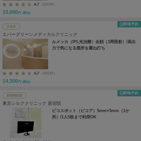
4.7
（830件）
10,000
円
(税込)
即時予約
六本木
エバーグリーンメディカルクリニック
ルメッカ（IPL光治療）全顔（3周照射）/高出
力で気になる箇所を重ね打ち
4.7
（495件）
14,300
円
(税込)
即時予約
新宿御苑前
東京シルククリニック 新宿院
ピコスポット（ピコア）5mm×5mm（1か
所）/1人5枚まで利用OK