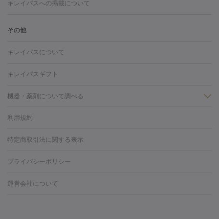
トーニング
ハイドラフェイシャル
マッサージピール
脂肪溶解
キレイパスへの掲載について
しわ・たるみ
注射
美容点滴・美容注射
フォトRF
PRP皮膚再生療法
脂肪
ヒアルロン酸注射
ボトックス注射
ボツリヌストキシン注射
水
冷却
医療脱毛（顔）
医療脱毛（全身）
医療脱毛（あし）
その他
光注射
PRP皮膚再生療法
RF治療（テノール）
スネコス注射
医療脱毛（VIO）
水光注射（ハリ・美肌）
レーザー治療（ハ
美容内服
キレイパスについて
リ・美肌）
光治療（フォトフェイシャルなど）
アートメイク
毛穴・ニキビ跡
BNLS
二重埋没
医療脱毛（背中）
医療脱毛（うで）
医療
キレイパスギフト
フラクショナルレーザー
ピコフラクショナルレーザー
ダーマペ
脱毛（脇）
にんにく注射
ピアス穴あけ
AGA
医療脱毛
ン
機器・薬剤について調べる
ハイドラフェイシャル
ベルベットスキン
ポテンツァ
美
（胸）
ほくろ・いぼ切除
レーザー治療（ほくろ・いぼ除去）
容内服
タトゥー除去
医療痩身
傷跡治療
医療脱毛（おなか）
疲
利用規約
薬剤
労回復点滴・疲労回復注射
くま治療
切開施術
デリケートゾー
リジェノックス
クレヴィエル
ファットインパクト
ヒアルロニ
ほくろ・いぼ
ンケア
ホワイトニング
わきが治療
カベリン
隆鼻術
医療
特定商取引法に関する表示
ダーゼ
サリチル酸マクロゴールピーリング
ボライト
幹細胞培
CO2レーザー
脱毛（お尻）
ショッピングリフト
ガミースマイル治療
レーザ
養上清液
プライバシーポリシー
ー治療（しみ・くすみ）
水光注射（しみ・くすみ）
RF治療
レ
小顔・フェイスライン
ーザー治療（毛穴・ニキビ跡）
涙袋ヒアルロン酸
顎ヒアルロン
機器
運営会社について
HIFU（ハイフ）
糸リフト
ショッピングリフト
酸
唇ヒアルロン酸注射
水光注射（毛穴・ニキビ跡）
鼻ヒアル
ルメッカ
プラズマシャワー
ウルトラセルQプラス
BBL光治
ロン酸注射
医療脱毛（うなじ）
ヒアルロン酸注射（豊胸）
レ
痩身・ダイエット
療
メディオスター
ジェネシス
ウルトラアクセント
ウルト