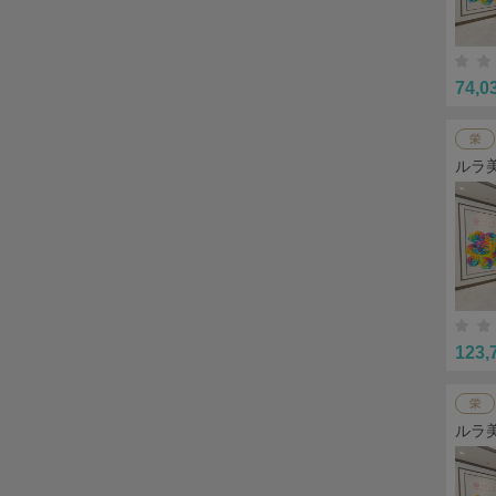
74,0
栄
ルラ
123,
栄
ルラ