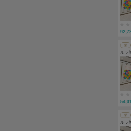
92,7
栄
ルラ
54,0
栄
ルラ