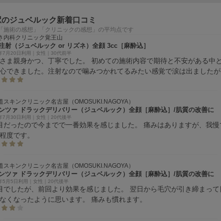
駅のジュベルック新着口コミ
「施術の感想」「クリニックの感想」の平均点です
さ内科クリニック覚王山
注射（ジュベルック or リズネ）全顔 3cc［麻酔込］
6年7月20日利用｜女性｜30代前半
さま親身かつ、丁寧でした。 初めての施術内容で期待と不安がある中
心できました。注射なので噛みつかれてるみたい感覚で涙は出ましたが
きる傷みです。 駅近なのがかなり嬉しく、通いやすいと思いました。
道スキンクリニック名古屋（OMOSUKI.NAGOYA）
ンツァ ドラックデリバリー（ジュベルック）全顔［麻酔込］/肌質の改善に
6年7月30日利用｜女性｜20代後半
目だったので今までで一番効果を感じました。 痛みはありますが、我慢
程度です。
道スキンクリニック名古屋（OMOSUKI.NAGOYA）
ンツァ ドラックデリバリー（ジュベルック）全顔［麻酔込］/肌質の改善に
6年5月5日利用｜女性｜20代後半
目でしたが、前回より効果を感じました。 翌日から毛穴が引き締まって
なくなったように思います。 痛みも慣れます。