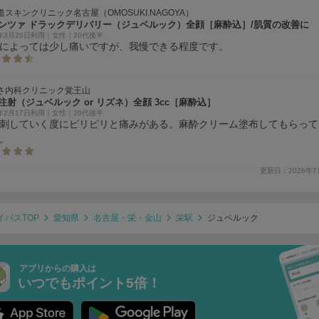
道スキンクリニック名古屋（OMOSUKI.NAGOYA）
ンツァ ドラックデリバリー（ジュベルック）全顔［麻酔込］/肌質の改善に
6年3月20日利用｜女性｜20代後半
によっては少し痛いですが、我慢できる程度です。
さ内科クリニック覚王山
注射（ジュベルック or リズネ）全顔 3cc［麻酔込］
6年2月17日利用｜女性｜20代後半
刺していく度にピリピリと痛みがある。麻酔クリーム塗布してもらって
。
更新日：2026年7
イパスTOP
愛知県
名古屋・栄・金山
栄駅
ジュベルック
アプリからの購入は
いつでもポイント5倍！