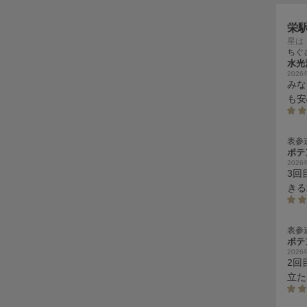
栄
星は
ちぐ
水光
202
みな
も安
慢で
表参
ポテ
202
3回
きる
表参
ポテ
202
2回
立た