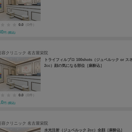
0.0
（0件）
30
円
(税込)
美容クリニック 名古屋栄院
トライフィルプロ 100shots（ジュベルック or ス
2cc）顔の気になる部位［麻酔込］
0.0
（0件）
10
円
(税込)
美容クリニック 名古屋栄院
水光注射（ジュベルック 2cc）全顔［麻酔込］