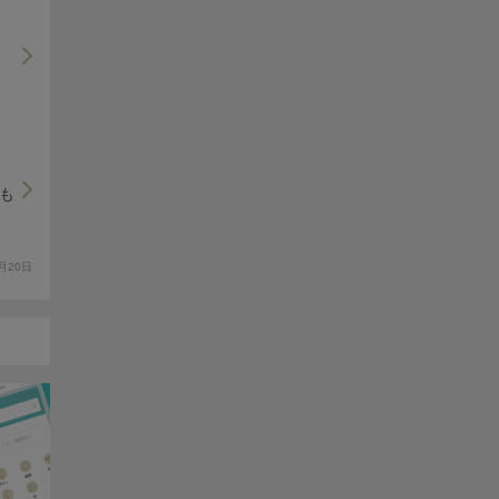
も
月20日