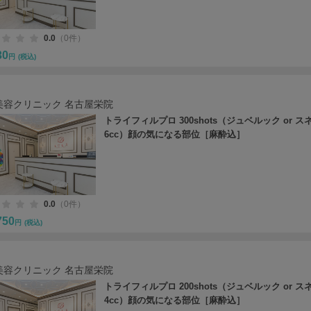
0.0
（0件）
30
円
(税込)
美容クリニック 名古屋栄院
トライフィルプロ 300shots（ジュベルック or ス
6cc）顔の気になる部位［麻酔込］
0.0
（0件）
750
円
(税込)
美容クリニック 名古屋栄院
トライフィルプロ 200shots（ジュベルック or ス
4cc）顔の気になる部位［麻酔込］