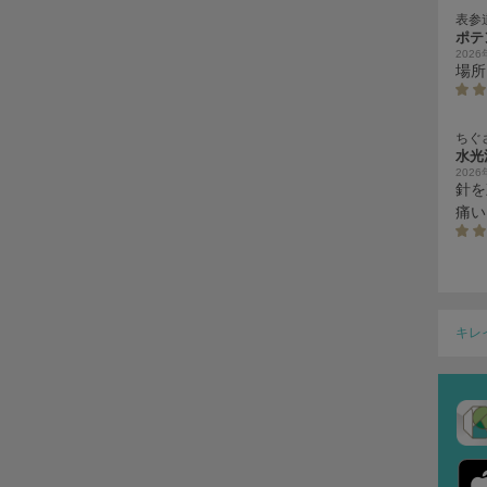
表参
ポテ
202
場所
ちぐ
水光
202
針を
痛い
キレ