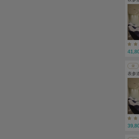
41,8
栄
表参道
39,8