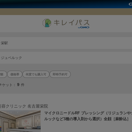
栄駅
ジュベルック
価格帯
何度でも購入可
即時予約可
9
チケット：
件
美容クリニック 名古屋栄院
マイクロニードルRF ブレッシング（リジュランや
ルックなど3種の導入剤から選択）全顔［麻酔込］