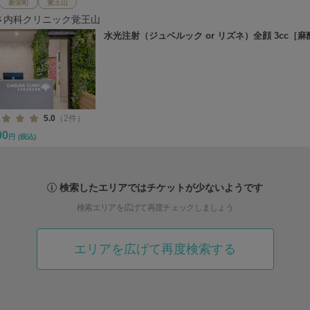
新栄町
覚王山
さ内科クリニック覚王山
水光注射（ジュベルック or リズネ）全顔 3cc［
5.0
（2件）
00
円
(税込)
検索したエリアではチケットが少ないようです
検索エリアを広げて再度チェックしましょう
エリアを広げて再度検索する