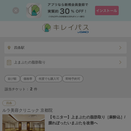
四条駅
上まぶたの脂肪取り
価格帯
何度でも購入可
即時予約可
2
該当チケット：
件
四条
ルラ美容クリニック 京都院
【モニター】上まぶたの脂肪取り［麻酔込］/
腫れぼったいまぶたを改善へ