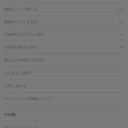
施術について調べる
施術の口コミを見る
美白
白玉点滴・白玉注射
高濃度ビタミンC点滴
美容内服
フォトフェイシャルM22
フラクショナルレーザー
レーザートーニ
京都府のエリアから探す
ング
ケミカルピーリング
プラセンタ注射
イオン導入
しみ・そばかす・肝斑
京都・烏丸
京都府の駅から探す
HIFU（ハイフ）
白玉点滴・白玉注射
高濃度ビタミンC点滴
フォトフェイシャル
レーザートーニング
ピコレーザートーニン
糸リフト
ボトックス
ボツリヌストキシン
エレクトロポレー
京都駅
四条駅
グ
フォトシルクプラス
美容内服
ルビーフラクショナル
購入から利用までの流れ
ション
ダーマペン
ピコフラクショナルレーザー
ピコレーザー
トーニング
ハイドラフェイシャル
マッサージピール
脂肪溶解
よくあるご質問
しわ・たるみ
注射
美容点滴・美容注射
フォトRF
PRP皮膚再生療法
脂肪
ヒアルロン酸注射
ボトックス注射
ボツリヌストキシン注射
水
お問い合わせ
冷却
医療脱毛（顔）
医療脱毛（全身）
医療脱毛（あし）
光注射
PRP皮膚再生療法
RF治療（テノール）
スネコス注射
医療脱毛（VIO）
水光注射（ハリ・美肌）
レーザー治療（ハ
美容内服
キレイパスへの掲載について
リ・美肌）
光治療（フォトフェイシャルなど）
アートメイク
毛穴・ニキビ跡
BNLS
二重埋没
医療脱毛（背中）
医療脱毛（うで）
医療
その他
フラクショナルレーザー
ピコフラクショナルレーザー
ダーマペ
脱毛（脇）
にんにく注射
ピアス穴あけ
AGA
医療脱毛
ン
ハイドラフェイシャル
ベルベットスキン
ポテンツァ
美
キレイパスについて
（胸）
ほくろ・いぼ切除
レーザー治療（ほくろ・いぼ除去）