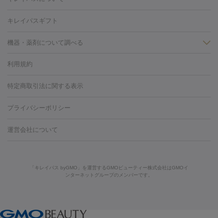
容内服
イソトレチノイン
タトゥー除去
医療痩身
傷跡治療
医療脱毛（おなか）
疲
キレイパスギフト
労回復点滴・疲労回復注射
くま治療
切開施術
デリケートゾー
ほくろ・いぼ
ンケア
ホワイトニング
わきが治療
カベリン
隆鼻術
医療
機器・薬剤について調べる
CO2レーザー
脱毛（お尻）
ショッピングリフト
ガミースマイル治療
レーザ
利用規約
薬剤
ー治療（しみ・くすみ）
水光注射（しみ・くすみ）
RF治療
レ
小顔・フェイスライン
リジェノックス
クレヴィエル
ファットインパクト
ヒアルロニ
ーザー治療（毛穴・ニキビ跡）
涙袋ヒアルロン酸
顎ヒアルロン
特定商取引法に関する表示
HIFU（ハイフ）
糸リフト
ショッピングリフト
オンダリフト
ダーゼ
サリチル酸マクロゴールピーリング
ボライト
幹細胞培
酸
唇ヒアルロン酸注射
水光注射（毛穴・ニキビ跡）
鼻ヒアル
養上清液
リジュラン
ジュベルック
プライバシーポリシー
ロン酸注射
医療脱毛（うなじ）
ヒアルロン酸注射（豊胸）
レ
痩身・ダイエット
ーザー治療（黒ずみ）
医療脱毛（指）
ダイエット点滴・ ダイエ
脂肪溶解注射
BNLS・BNLS neo
カベリン
輪郭注射（MLM）
機器
運営会社について
ット注射
レーザーピーリング
レーザー治療（しみスポット照
脂肪冷却
リベルサス
ウゴービ
ルメッカ
プラズマシャワー
ウルトラセルQプラス
BBL光治
射）
ベルベットスキン
レーザー治療（赤み改善）
マイクロボ
療
メディオスター
ジェネシス
ウルトラアクセント
ウルト
美肌
トックス（ボトックスリフト）
クリーニング
GLP-1
セラミッ
「キレイパス byGMO」を運営するGMOビューティー株式会社はGMOイ
ラフォーマー（ウルトラフォーマーⅢ）
サーマクール
イントラ
美容点滴
美容注射
ケミカルピーリング
マッサージピール
ンターネットグループのメンバーです。
ク治療
医療脱毛（ヒゲ）
ポテンツァ
トラネキサム酸
ジェ
セル
イントラジェン
QスイッチYAGレーザー
Qスイッチルビ
イオン導入
エレクトロポレーション
レーザーピーリング
美
ントルマックスプロ
イボ取り
シミ取り
シミ取り（皮膚科）
ーレーザー
ヴァンキッシュ
ミラドライ
フォトRF
アビクリ
容内服
ゼオスキン
ララピール
ハイドラジェントル
ルメッカ
ジェネシス
リジュラン
ラ
ア
ウルセラ
ボルニューマ
イムライト
Vビーム
シルファーム
スネコス
インモード