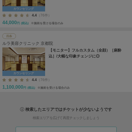
カウンセリング
4.4
（76件）
44,000
円
(税込)
※施術を受ける場合のみ
四条
ルラ美容クリニック 京都院
【モニター】フルカスタム（全顔）［麻酔
込］/大幅な印象チェンジに◎
カウンセリング
4.4
（76件）
1,100,000
円
(税込)
※施術を受ける場合のみ
検索したエリアではチケットが少ないようです
検索エリアを広げて再度チェックしましょう