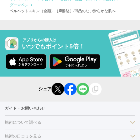
ダーマペン
ベルベットスキン（全顔）［麻酔込］/凹凸のない滑らかな肌へ
アプリからの購入は
いつでもポイント5倍！
シェア
ガイド・お問い合わせ
施術について調べる
施術の口コミを見る
美白