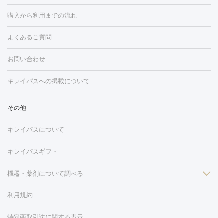
白玉点滴・白玉注射
高濃度ビタミンC点滴
美容内服
フォトフェイシャルM22
フラクショナルレーザー
レーザートーニ
購入から利用までの流れ
ング
ケミカルピーリング
プラセンタ注射
イオン導入
しみ・そばかす・肝斑
よくあるご質問
HIFU（ハイフ）
白玉点滴・白玉注射
高濃度ビタミンC点滴
フォトフェイシャル
レーザートーニング
ピコレーザートーニン
糸リフト
ボトックス
ボツリヌストキシン
エレクトロポレー
グ
フォトシルクプラス
美容内服
ルビーフラクショナル
お問い合わせ
ション
ダーマペン
ピコフラクショナルレーザー
ピコレーザー
トーニング
ハイドラフェイシャル
マッサージピール
脂肪溶解
キレイパスへの掲載について
しわ・たるみ
注射
美容点滴・美容注射
フォトRF
PRP皮膚再生療法
脂肪
ヒアルロン酸注射
ボトックス注射
ボツリヌストキシン注射
水
冷却
医療脱毛（顔）
医療脱毛（全身）
医療脱毛（あし）
その他
光注射
PRP皮膚再生療法
RF治療（テノール）
スネコス注射
医療脱毛（VIO）
水光注射（ハリ・美肌）
レーザー治療（ハ
美容内服
キレイパスについて
リ・美肌）
光治療（フォトフェイシャルなど）
アートメイク
毛穴・ニキビ跡
BNLS
二重埋没
医療脱毛（背中）
医療脱毛（うで）
医療
キレイパスギフト
フラクショナルレーザー
ピコフラクショナルレーザー
ダーマペ
脱毛（脇）
にんにく注射
ピアス穴あけ
AGA
医療脱毛
ン
機器・薬剤について調べる
ハイドラフェイシャル
ベルベットスキン
ポテンツァ
美
（胸）
ほくろ・いぼ切除
レーザー治療（ほくろ・いぼ除去）
容内服
イソトレチノイン
タトゥー除去
医療痩身
傷跡治療
医療脱毛（おなか）
疲
利用規約
薬剤
労回復点滴・疲労回復注射
くま治療
切開施術
デリケートゾー
リジェノックス
クレヴィエル
ファットインパクト
ヒアルロニ
ほくろ・いぼ
ンケア
ホワイトニング
わきが治療
カベリン
隆鼻術
医療
特定商取引法に関する表示