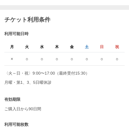
チケット利用条件
利用可能日時
月
火
水
木
金
土
日
祝
×
○
○
○
○
○
○
○
〈火～日・祝〉9:00〜17:00（最終受付15:30）
月曜・第1、3、5日曜休診
有効期限
ご購入日から90日間
利用可能枚数