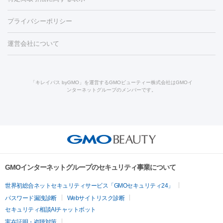
ダーゼ
サリチル酸マクロゴールピーリング
ボライト
幹細胞培
CO2レーザー
脱毛（お尻）
ショッピングリフト
ガミースマイル治療
レーザ
養上清液
リジュラン
ジュベルック
プライバシーポリシー
ー治療（しみ・くすみ）
水光注射（しみ・くすみ）
RF治療
レ
小顔・フェイスライン
ーザー治療（毛穴・ニキビ跡）
涙袋ヒアルロン酸
顎ヒアルロン
機器
運営会社について
HIFU（ハイフ）
糸リフト
ショッピングリフト
オンダリフト
酸
唇ヒアルロン酸注射
水光注射（毛穴・ニキビ跡）
鼻ヒアル
ルメッカ
プラズマシャワー
ウルトラセルQプラス
BBL光治
ロン酸注射
医療脱毛（うなじ）
ヒアルロン酸注射（豊胸）
レ
痩身・ダイエット
療
メディオスター
ジェネシス
ウルトラアクセント
ウルト
ーザー治療（黒ずみ）
医療脱毛（指）
ダイエット点滴・ ダイエ
脂肪溶解注射
BNLS・BNLS neo
カベリン
輪郭注射（MLM）
「キレイパス byGMO」を運営するGMOビューティー株式会社はGMOイ
ラフォーマー（ウルトラフォーマーⅢ）
サーマクール
イントラ
ンターネットグループのメンバーです。
ット注射
レーザーピーリング
レーザー治療（しみスポット照
脂肪冷却
リベルサス
ウゴービ
セル
イントラジェン
QスイッチYAGレーザー
Qスイッチルビ
射）
ベルベットスキン
レーザー治療（赤み改善）
マイクロボ
ーレーザー
ヴァンキッシュ
ミラドライ
フォトRF
アビクリ
美肌
トックス（ボトックスリフト）
クリーニング
GLP-1
セラミッ
ア
ウルセラ
ボルニューマ
美容点滴
美容注射
ケミカルピーリング
マッサージピール
ク治療
医療脱毛（ヒゲ）
ポテンツァ
トラネキサム酸
ジェ
イオン導入
エレクトロポレーション
レーザーピーリング
美
その他
ントルマックスプロ
イボ取り
シミ取り
シミ取り（皮膚科）
容内服
ゼオスキン
ララピール
リードファインリフト
肩こり注射
ドラッグデリバリー（ポテン
ハイドラジェントル
ルメッカ
ジェネシス
リジュラン
ラ
GMOインターネットグループのセキュリティ事業について
ツァ）
イムライト
Vビーム
シルファーム
スネコス
インモード
疲労回復・健康
世界初総合ネットセキュリティサービス「GMOセキュリティ24」
オリジオ
ミラノリピール
サーマジェン
リバースピール
パスワード漏洩診断
Webサイトリスク診断
プラセンタ注射
にんにく注射
オンダリフト
ジュベルック
ルビーフラクショナル
脂肪吸
セキュリティ相談AIチャットボット
引
VISIA肌診断
ボルニューマ
ソフウェーブ
モフィウス
実在証明・盗聴対策