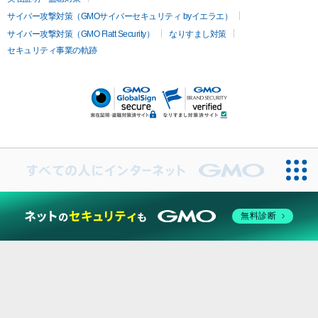
医療脱毛
ザーフ
ジャルプロ
ノーリス
デンシティ
脇ボトックス
サイバー攻撃対策（GMOサイバーセキュリティ byイエラエ）
医療脱毛（VIO）
医療脱毛
サイバー攻撃対策（GMO Flatt Security）
なりすまし対策
IPL
エラボトックス
肩ボトックス
リベルサス
イソトレチ
セキュリティ事業の軌跡
その他
ノイン
ピコトーニング
ピーリング
二重埋没
アートメイク
ガミースマイル治療
オフィスホワイト
ニング
ピアス穴あけ
無料診断