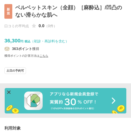
ベルベットスキン（全顔）［麻酔込］/凹凸の
新
規
ない滑らかな肌へ
0.0
口コミの平均点
（0件）
36,300
（初診・再診料を含む）
円
税込
363
ポイント
獲得
獲得ポイントの計算方法は
こちら
土日の予約可
利用対象