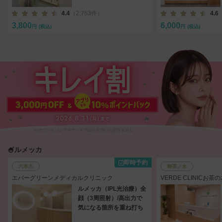
4.4
（2,753件）
4.6
3,800
6,000
円
(税込)
円
(税込)
🍧ルメッカ
即時予約
六本木
御茶ノ水
エバーグリーンメディカルクリニック
VERDE CLINIC
ルメッカ（IPL光治療）全
顔（3周照射）/高出力で
気になる箇所を重ね打ち