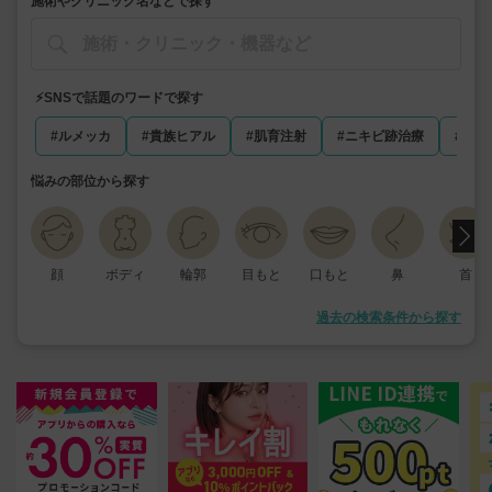
施術やクリニック名などで探す
⚡️SNSで話題のワードで探す
#ルメッカ
#貴族ヒアル
#肌育注射
#ニキビ跡治療
#マン
悩みの部位から探す
顔
ボディ
輪郭
目もと
口もと
鼻
首
過去の検索条件から探す