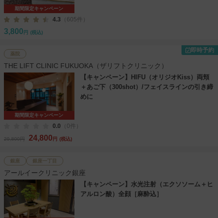
期間限定キャンペーン
4.3
（605件）
3,800
円
(税込)
即時予約
薬院
THE LIFT CLINIC FUKUOKA（ザリフトクリニック）
【キャンペーン】HIFU（オリジオKiss）両頬
＋あご下（300shot）/フェイスラインの引き締
めに
期間限定キャンペーン
0.0
（0件）
24,800
29,800円
円
(税込)
銀座
銀座一丁目
アールイークリニック銀座
【キャンペーン】水光注射（エクソソーム＋ヒ
アルロン酸）全顔［麻酔込］