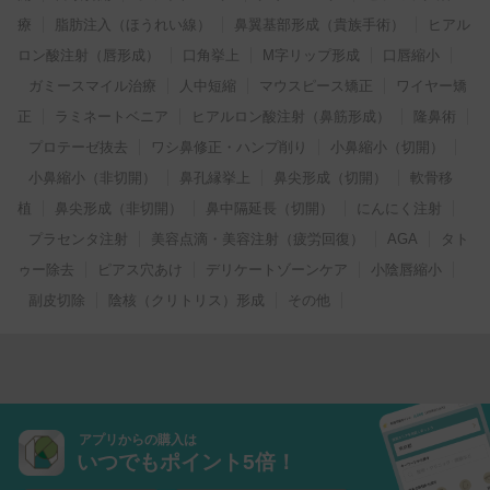
療
脂肪注入（ほうれい線）
鼻翼基部形成（貴族手術）
ヒアル
ロン酸注射（唇形成）
口角挙上
M字リップ形成
口唇縮小
ガミースマイル治療
人中短縮
マウスピース矯正
ワイヤー矯
正
ラミネートベニア
ヒアルロン酸注射（鼻筋形成）
隆鼻術
プロテーゼ抜去
ワシ鼻修正・ハンプ削り
小鼻縮小（切開）
小鼻縮小（非切開）
鼻孔縁挙上
鼻尖形成（切開）
軟骨移
植
鼻尖形成（非切開）
鼻中隔延長（切開）
にんにく注射
プラセンタ注射
美容点滴・美容注射（疲労回復）
AGA
タト
ゥー除去
ピアス穴あけ
デリケートゾーンケア
小陰唇縮小
副皮切除
陰核（クリトリス）形成
その他
アプリからの購入は
いつでもポイント5倍！