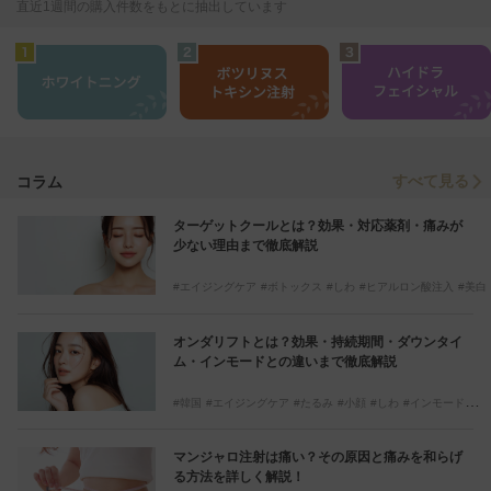
直近1週間の購入件数をもとに抽出しています
すべて見る
コラム
ターゲットクールとは？効果・対応薬剤・痛みが
少ない理由まで徹底解説
エイジングケア
ボトックス
しわ
ヒアルロン酸注入
美白
エレクトロポレーション
イオン導入
ボツリヌストキシン
ターゲットクール
ジュベルック
オンダリフトとは？効果・持続期間・ダウンタイ
ム・インモードとの違いまで徹底解説
韓国
エイジングケア
たるみ
小顔
しわ
インモード
オンダリフト
リフトアップ
マンジャロ注射は痛い？その原因と痛みを和らげ
る方法を詳しく解説！