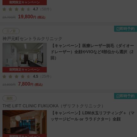
期間限定キャンペーン
4.7
（58件）
19,800
29,700円
円
(税込)
即時予約
三ノ宮
神戸元町セントラルクリニック
【キャンペーン】医療レーザー脱毛（ダイオー
ドレーザー）全顔やVIOなど4部位から選択（2
回）
期間限定キャンペーン
4.5
（25件）
7,800
19,800円
円
(税込)
即時予約
薬院
THE LIFT CLINIC FUKUOKA（ザリフトクリニック）
【キャンペーン】LDM水玉リフティング＋（マ
ッサージピール or ララドクター）全顔
期間限定キャンペーン