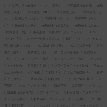
ン
ヒアルロン酸注射（しわ・くぼみ）
PRP皮膚再生療法
医療
脱毛（全身）
医療脱毛（VIO）
医療脱毛（脇）
医療脱毛（う
で）
医療脱毛（あし）
医療脱毛（背中）
医療脱毛（うな
じ）
医療脱毛（胸）
医療脱毛（おなか）
医療脱毛（お尻）
医療脱毛（指）
美容点滴・美容注射（ダイエット）
GLP-1
わきが治療
レーザー治療（黒ずみ）
切開リフト
ヒアルロン
酸注射（あご形成）
あご形成（非切開）
あごプロテーゼ
脂肪
注入（輪郭）
脂肪注入（額）
額・こめかみ縮小
脂肪吸引
（顔）
ジョールファット除去
メーラーファット除去
バッカル
ファット除去
脂肪吸引注射
ナゾラビアルファット除去
下まぶ
たたるみ取り
くま治療
くま取り（下まぶたの脂肪取り）
脂肪
注入（目元）
二重埋没法
切開施術
上まぶたの脂肪取り
眉
下切開
上まぶたのたるみ取り
眼瞼下垂
二重切開
ヒアルロ
ン酸注射（涙袋形成）
アートメイク
たれ目形成・グラマラスラ
イン（非切開）
たれ目形成・グラマラスライン（切開）
目尻切
開
目頭切開
ホワイトニング
クリーニング
セラミック治