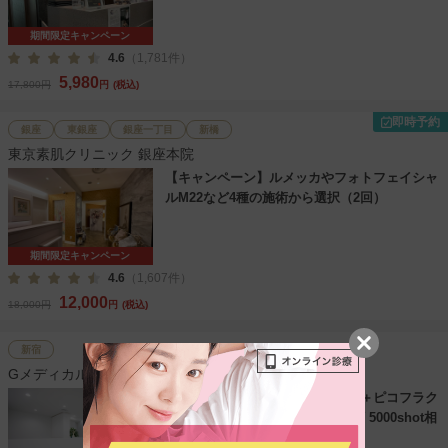
期間限定キャンペーン
4.6
（1,781件）
5,980
17,800円
円
(税込)
即時予約
銀座
東銀座
銀座一丁目
新橋
東京素肌クリニック 銀座本院
【キャンペーン】ルメッカやフォトフェイシャ
ルM22など4種の施術から選択（2回）
期間限定キャンペーン
4.6
（1,607件）
12,000
18,000円
円
(税込)
新宿
Gメディカルアートクリニック 新宿院
【キャンペーン】ピコトーニング＋ピコフラク
ショナル（エンライトンSR）全顔 5000shot相
当