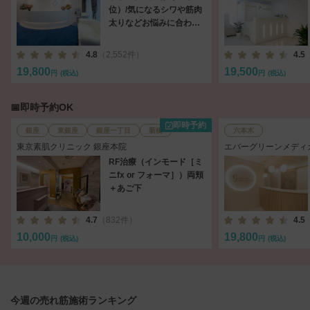
位）/気になるシワや筋肉
太りなどお悩みに合わせ
て注入
4.8
（2,552件）
4.5
19,800
19,500
円
(税込)
円
(税込)
📅即時予約OK
即時予約
銀座
東銀座
銀座一丁目
新橋
六本木
東京素肌クリニック 銀座本院
エバーグリーンメディ
RF治療（インモード［ミ
ニfx or フォーマ］）両頬
＋あご下
4.7
（832件）
4.5
10,000
19,800
円
(税込)
円
(税込)
今週の売れ筋施術ランキング