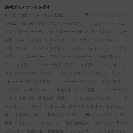
施術からチケットを探す
レーザー治療（しみスポット照射）
フォトRF
フォトフェイシャ
ルM22
光治療（フォトフェイシャルなど）
ピコレーザートーニ
ング
レーザートーニング
レーザー治療（しみ・くすみ）
水光
注射（しみ・くすみ）
ルメッカ
リジュラン
ジュベルック
ダーマペン
ベルベットスキン
ハイドラフェイシャル
ピコフ
ラクショナルレーザー
フラクショナルレーザー
水光注射（毛
穴・ニキビ跡）
レーザー治療（毛穴・ニキビ跡）
スキンボトッ
クス（マイクロボトックス）
ポテンツァ
ケミカルピーリング
レーザー治療（赤み改善）
レーザーピーリング
イオン導入
エレクトロポレーション
水光注射（ハリ・美肌）
マッサージピ
ール
美容点滴・美容注射（美肌）
ショッピングリフト
レーザ
ー治療（ハリ・美肌）
白玉点滴・白玉注射
高濃度ビタミンC点
滴
医療脱毛（顔）
医療脱毛（ヒゲ）
HIFU（ハイフ）
RF
治療
糸リフト
インモード
脂肪溶解注射
カベリン
BNLS
シリーズ
脂肪冷却
医療痩身
ボトックス
ボツリヌストキシ