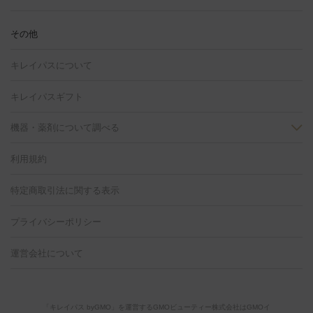
注射
美容点滴・美容注射
フォトRF
PRP皮膚再生療法
脂肪
ヒアルロン酸注射
ボトックス注射
ボツリヌストキシン注射
水
冷却
医療脱毛（顔）
医療脱毛（全身）
医療脱毛（あし）
その他
光注射
PRP皮膚再生療法
RF治療（テノール）
スネコス注射
医療脱毛（VIO）
水光注射（ハリ・美肌）
レーザー治療（ハ
美容内服
キレイパスについて
リ・美肌）
光治療（フォトフェイシャルなど）
アートメイク
毛穴・ニキビ跡
BNLS
二重埋没
医療脱毛（背中）
医療脱毛（うで）
医療
キレイパスギフト
フラクショナルレーザー
ピコフラクショナルレーザー
ダーマペ
脱毛（脇）
にんにく注射
ピアス穴あけ
AGA
医療脱毛
ン
機器・薬剤について調べる
ハイドラフェイシャル
ベルベットスキン
ポテンツァ
美
（胸）
ほくろ・いぼ切除
レーザー治療（ほくろ・いぼ除去）
容内服
イソトレチノイン
タトゥー除去
医療痩身
傷跡治療
医療脱毛（おなか）
疲
利用規約
薬剤
労回復点滴・疲労回復注射
くま治療
切開施術
デリケートゾー
リジェノックス
クレヴィエル
ファットインパクト
ヒアルロニ
ほくろ・いぼ
ンケア
ホワイトニング
わきが治療
カベリン
隆鼻術
医療
特定商取引法に関する表示
ダーゼ
サリチル酸マクロゴールピーリング
ボライト
幹細胞培
CO2レーザー
脱毛（お尻）
ショッピングリフト
ガミースマイル治療
レーザ
養上清液
リジュラン
ジュベルック
プライバシーポリシー
ー治療（しみ・くすみ）
水光注射（しみ・くすみ）
RF治療
レ
小顔・フェイスライン
ーザー治療（毛穴・ニキビ跡）
涙袋ヒアルロン酸
顎ヒアルロン
機器
運営会社について
HIFU（ハイフ）
糸リフト
ショッピングリフト
オンダリフト
酸
唇ヒアルロン酸注射
水光注射（毛穴・ニキビ跡）
鼻ヒアル
ルメッカ
プラズマシャワー
ウルトラセルQプラス
BBL光治
ロン酸注射
医療脱毛（うなじ）
ヒアルロン酸注射（豊胸）
レ
痩身・ダイエット
療
メディオスター
ジェネシス
ウルトラアクセント
ウルト
ーザー治療（黒ずみ）
医療脱毛（指）
ダイエット点滴・ ダイエ
脂肪溶解注射
BNLS・BNLS neo
カベリン
輪郭注射（MLM）
「キレイパス byGMO」を運営するGMOビューティー株式会社はGMOイ
ラフォーマー（ウルトラフォーマーⅢ）
サーマクール
イントラ