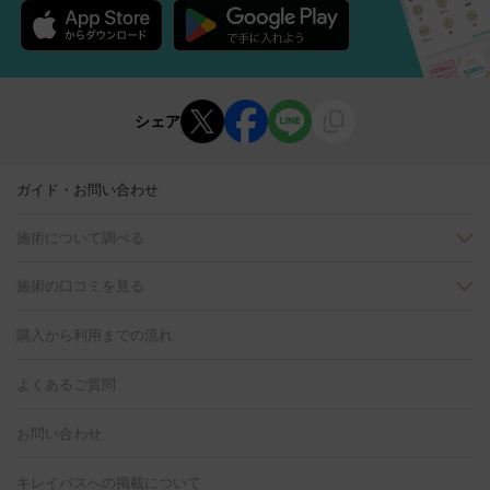
シェア
ガイド・お問い合わせ
施術について調べる
施術の口コミを見る
美白
白玉点滴・白玉注射
高濃度ビタミンC点滴
美容内服
フォトフェイシャルM22
フラクショナルレーザー
レーザートーニ
購入から利用までの流れ
ング
ケミカルピーリング
プラセンタ注射
イオン導入
しみ・そばかす・肝斑
よくあるご質問
HIFU（ハイフ）
白玉点滴・白玉注射
高濃度ビタミンC点滴
フォトフェイシャル
レーザートーニング
ピコレーザートーニン
糸リフト
ボトックス
ボツリヌストキシン
エレクトロポレー
グ
フォトシルクプラス
美容内服
ルビーフラクショナル
お問い合わせ
ション
ダーマペン
ピコフラクショナルレーザー
ピコレーザー
トーニング
ハイドラフェイシャル
マッサージピール
脂肪溶解
キレイパスへの掲載について
しわ・たるみ