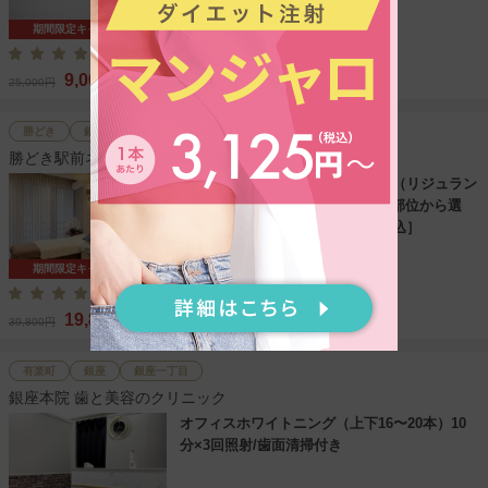
期間限定キャンペーン
4.5
（281件）
9,000
25,000円
円
(税込)
勝どき
銀座
銀座一丁目
勝どき駅前ネネクリニック
【キャンペーン】リジュラン注射（リジュラン
アイ）手打ち 1cc（顔の気になる部位から選
択）［マイクロカニューレ・麻酔込］
期間限定キャンペーン
5.0
（1件）
19,800
39,800円
円
(税込)
有楽町
銀座
銀座一丁目
銀座本院 歯と美容のクリニック
オフィスホワイトニング（上下16〜20本）10
分×3回照射/歯面清掃付き