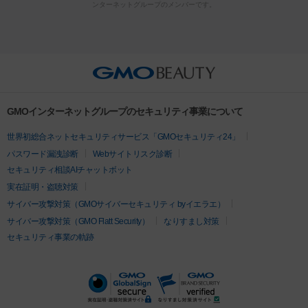
ンターネットグループのメンバーです。
ット注射
レーザーピーリング
レーザー治療（しみスポット照
脂肪冷却
リベルサス
ウゴービ
セル
イントラジェン
QスイッチYAGレーザー
Qスイッチルビ
射）
ベルベットスキン
レーザー治療（赤み改善）
マイクロボ
ーレーザー
ヴァンキッシュ
ミラドライ
フォトRF
アビクリ
美肌
トックス（ボトックスリフト）
クリーニング
GLP-1
セラミッ
ア
ウルセラ
ボルニューマ
美容点滴
美容注射
ケミカルピーリング
マッサージピール
ク治療
医療脱毛（ヒゲ）
ポテンツァ
トラネキサム酸
ジェ
イオン導入
エレクトロポレーション
レーザーピーリング
美
その他
ントルマックスプロ
イボ取り
シミ取り
シミ取り（皮膚科）
容内服
ゼオスキン
ララピール
リードファインリフト
肩こり注射
ドラッグデリバリー（ポテン
ハイドラジェントル
ルメッカ
ジェネシス
リジュラン
ラ
GMOインターネットグループのセキュリティ事業について
ツァ）
イムライト
Vビーム
シルファーム
スネコス
インモード
疲労回復・健康
世界初総合ネットセキュリティサービス「GMOセキュリティ24」
オリジオ
ミラノリピール
サーマジェン
リバースピール
パスワード漏洩診断
Webサイトリスク診断
プラセンタ注射
にんにく注射
オンダリフト
ジュベルック
ルビーフラクショナル
脂肪吸
セキュリティ相談AIチャットボット
引
VISIA肌診断
ボルニューマ
ソフウェーブ
モフィウス
実在証明・盗聴対策
医療脱毛
ザーフ
ジャルプロ
ノーリス
デンシティ
脇ボトックス
サイバー攻撃対策（GMOサイバーセキュリティ byイエラエ）
医療脱毛（VIO）
医療脱毛
サイバー攻撃対策（GMO Flatt Security）
なりすまし対策
IPL
エラボトックス
肩ボトックス
リベルサス
イソトレチ
セキュリティ事業の軌跡
その他
ノイン
ピコトーニング
ピーリング
二重埋没
アートメイク
ガミースマイル治療
オフィスホワイト
ニング
ピアス穴あけ