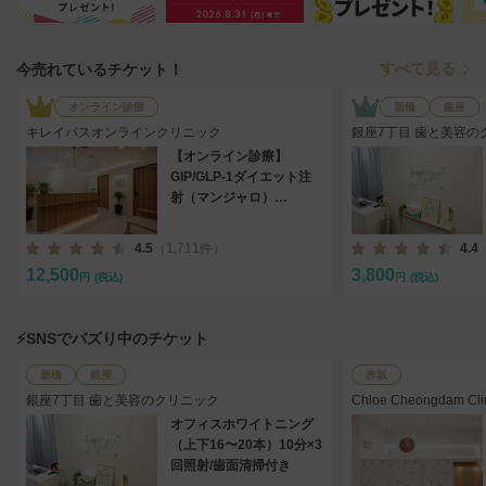
すべて見る
今売れているチケット！
オンライン診療
新橋
銀座
キレイパスオンラインクリニック
銀座7丁目 歯と美容の
【オンライン診療】
GIP/GLP-1ダイエット注
射（マンジャロ）
2.5mg×4本［送料込］/定
期便
4.5
（1,711件）
4.4
12,500
3,800
円
(税込)
円
(税込)
⚡️SNSでバズり中のチケット
新橋
銀座
赤坂
銀座7丁目 歯と美容のクリニック
Chloe Cheongdam
ニック）
オフィスホワイトニング
（上下16〜20本）10分×3
回照射/歯面清掃付き