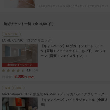
小顔
ダイエット点滴
GLP-1ダイエット
注射
ダイエット
マンジャロ
施術チケット一覧（全14,591件)
新宿三丁目
LORE CLINIC（ロアクリニック）
【キャンペーン】RF治療 インモード（ミニ
fx［両頬＋フェイスライン＋あご下］ or フォ
ーマ［両頬＋フェイスライン］）
期間限定キャンペーン
4.8
（6件）
8,000
22,000円
円
(税込)
新橋
銀座
Medicalmake Clinic 銀座院 for Men（メディカルメイククリニック
銀座院）
【キャンペーン】ハイドラジェントル（全顔 2
周）