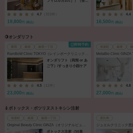
フィロルガ1cc］）（全
顔）［麻酔・パック込］
4.7
（353件）
4.4
19,800
16,500
円
(税込)
円
(税込)
🍋オンダリフト
即時予約
新宿
銀座
銀座一丁目
有楽町
銀座
RainBoW Clinic TOKYO（レインボークリニック東
MetaBio Clinic G
京）
ック 銀座東京）
オンダリフト（両頬 or あ
ご下）/すっきり小顔ケア
4.5
（12件）
4.8
23,000
27,000
円
(税込)
円
(税込)
💉ボトックス・ボツリヌストキシン注射
有楽町
銀座
銀座一丁目
恵比寿
Original Beauty Clinic GINZA（オリジナルビュー
ジュエルクリニック恵
ティークリニック銀座）
ボトックス注射（50単