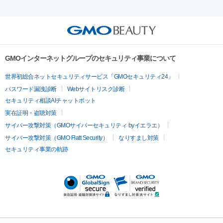
ーレーザー
ヴァンキッシュ
ミラドライ
フォトRF
アビクリ
美肌
トックス（ボトックスリフト）
クリーニング
GLP-1
セラミッ
ア
ウルセラ
ボルニューマ
美容点滴
美容注射
ケミカルピーリング
マッサージピール
ク治療
医療脱毛（ヒゲ）
ポテンツァ
トラネキサム酸
ジェ
イオン導入
エレクトロポレーション
レーザーピーリング
美
その他
ントルマックスプロ
イボ取り
シミ取り
シミ取り（皮膚科）
容内服
ゼオスキン
ララピール
リードファインリフト
肩こり注射
ドラッグデリバリー（ポテン
ハイドラジェントル
ルメッカ
ジェネシス
リジュラン
ラ
GMOインターネットグループのセキュリティ事業について
ツァ）
イムライト
Vビーム
シルファーム
スネコス
インモード
疲労回復・健康
世界初総合ネットセキュリティサービス「GMOセキュリティ24」
オリジオ
ミラノリピール
サーマジェン
リバースピール
パスワード漏洩診断
Webサイトリスク診断
プラセンタ注射
にんにく注射
オンダリフト
ジュベルック
ルビーフラクショナル
脂肪吸
セキュリティ相談AIチャットボット
引
VISIA肌診断
ボルニューマ
ソフウェーブ
モフィウス
実在証明・盗聴対策
医療脱毛
ザーフ
ジャルプロ
ノーリス
デンシティ
脇ボトックス
サイバー攻撃対策（GMOサイバーセキュリティ byイエラエ）
医療脱毛（VIO）
医療脱毛
サイバー攻撃対策（GMO Flatt Security）
なりすまし対策
IPL
エラボトックス
肩ボトックス
リベルサス
イソトレチ
セキュリティ事業の軌跡
その他
ノイン
ピコトーニング
ピーリング
二重埋没
アートメイク
ガミースマイル治療
オフィスホワイト
ニング
ピアス穴あけ