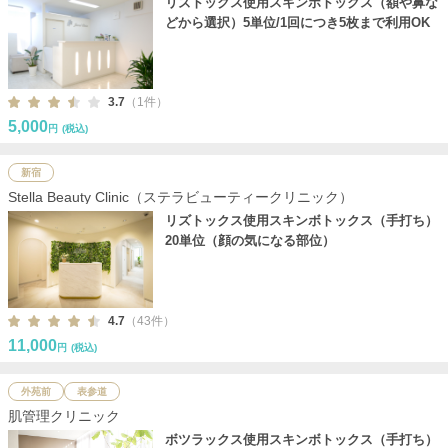
リズトックス使用スキンボトックス（額や鼻な
どから選択）5単位/1回につき5枚まで利用OK
3.7
（1件）
5,000
円
(税込)
新宿
Stella Beauty Clinic（ステラビューティークリニック）
リズトックス使用スキンボトックス（手打ち）
20単位（顔の気になる部位）
4.7
（43件）
11,000
円
(税込)
外苑前
表参道
肌管理クリニック
ボツラックス使用スキンボトックス（手打ち）