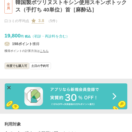
韓国製ボツリヌストキシン使用スキンボトック
全
員
ス（手打ち 40単位）首［麻酔込］
3.8
口コミの平均点
（5件）
19,800
（初診・再診料を含む）
円
税込
198
ポイント
獲得
獲得ポイントの計算方法は
こちら
何度でも購入可
土日の予約可
利用対象