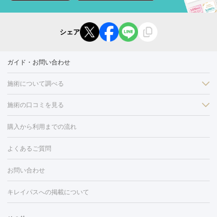
シェア
ガイド・お問い合わせ
施術について調べる
施術の口コミを見る
美白
白玉点滴・白玉注射
高濃度ビタミンC点滴
美容内服
フォトフェイシャルM22
フラクショナルレーザー
レーザートーニ
購入から利用までの流れ
ング
ケミカルピーリング
プラセンタ注射
イオン導入
しみ・そばかす・肝斑
よくあるご質問
HIFU（ハイフ）
白玉点滴・白玉注射
高濃度ビタミンC点滴
フォトフェイシャル
レーザートーニング
ピコレーザートーニン
糸リフト
ボトックス
ボツリヌストキシン
エレクトロポレー
グ
フォトシルクプラス
美容内服
ルビーフラクショナル
お問い合わせ
ション
ダーマペン
ピコフラクショナルレーザー
ピコレーザー
トーニング
ハイドラフェイシャル
マッサージピール
脂肪溶解
キレイパスへの掲載について
しわ・たるみ
注射
美容点滴・美容注射
フォトRF
PRP皮膚再生療法
脂肪
ヒアルロン酸注射
ボトックス注射
ボツリヌストキシン注射
水
冷却
医療脱毛（顔）
医療脱毛（全身）
医療脱毛（あし）