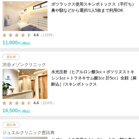
ボツラックス使用スキンボトックス（手打ち）
鼻や額などから選択/1人5枚まで利用OK
4.6
（120件）
11,000
円
(税込)
恵比寿
渋谷メゾンクリニック
水光注射（ヒアルロン酸3cc＋ボツリヌストキ
シン1cc＋トラネキサム酸1cc 計5cc）全顔［麻
酔込］/スキンボトックス
4.4
（324件）
16,500
円
(税込)
恵比寿
ジュエルクリニック恵比寿