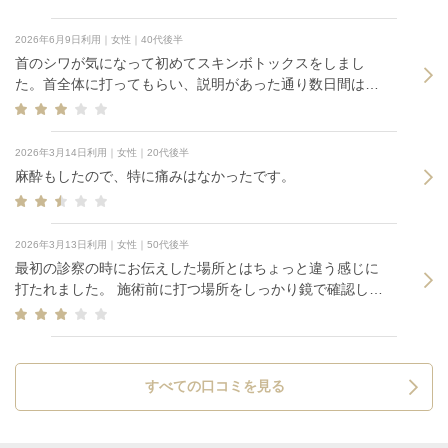
2026年6月9日利用｜女性｜40代後半
首のシワが気になって初めてスキンボトックスをしまし
た。首全体に打ってもらい、説明があった通り数日間は少
し内出血のあとが残りました。 劇的に綺麗になった訳では
無いですが、なんとなく前より良くなったかな…と言った
感想です。
2026年3月14日利用｜女性｜20代後半
麻酔もしたので、特に痛みはなかったです。
2026年3月13日利用｜女性｜50代後半
最初の診察の時にお伝えした場所とはちょっと違う感じに
打たれました。 施術前に打つ場所をしっかり鏡で確認して
欲しかったです。打ってる時の止血も何かでゴシゴシ拭か
れてる感じで雑でした。
すべての口コミを見る