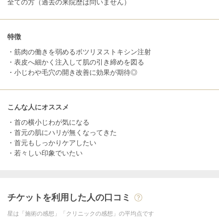
全ての方（過去の来院歴は問いません）
特徴
・筋肉の働きを弱めるボツリヌストキシン注射
・表皮へ細かく注入して肌の引き締めを図る
・小じわや毛穴の開き改善に効果が期待◎
こんな人にオススメ
・首の横小じわが気になる
・首元の肌にハリが無くなってきた
・首元もしっかりケアしたい
・若々しい印象でいたい
チケットを利用した人の口コミ
星は「施術の感想」「クリニックの感想」の平均点です