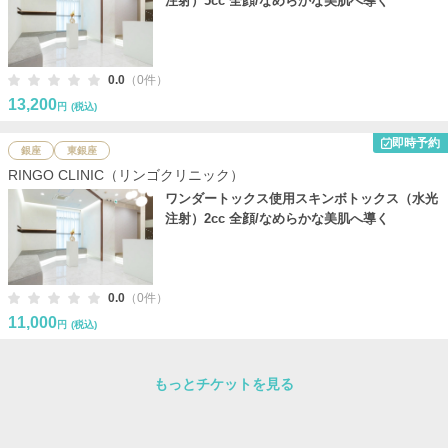
注射）5cc 全顔/なめらかな美肌へ導く
0.0
（0件）
13,200
円
(税込)
即時予約
銀座
東銀座
RINGO CLINIC（リンゴクリニック）
ワンダートックス使用スキンボトックス（水光
注射）2cc 全顔/なめらかな美肌へ導く
0.0
（0件）
11,000
円
(税込)
もっとチケットを見る