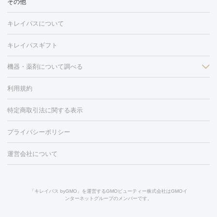
その他
光注射
PRP皮膚再生療法
RF治療（テノール）
スネコス注射
医療脱毛（VIO）
水光注射（ハリ・美肌）
レーザー治療（ハ
美容内服
キレイパスについて
リ・美肌）
光治療（フォトフェイシャルなど）
アートメイク
毛穴・ニキビ跡
BNLS
二重埋没
医療脱毛（背中）
医療脱毛（うで）
医療
キレイパスギフト
フラクショナルレーザー
ピコフラクショナルレーザー
ダーマペ
脱毛（脇）
にんにく注射
ピアス穴あけ
AGA
医療脱毛
ン
機器・薬剤について調べる
ハイドラフェイシャル
ベルベットスキン
ポテンツァ
美
（胸）
ほくろ・いぼ切除
レーザー治療（ほくろ・いぼ除去）
容内服
イソトレチノイン
タトゥー除去
医療痩身
傷跡治療
医療脱毛（おなか）
疲
利用規約
薬剤
労回復点滴・疲労回復注射
くま治療
切開施術
デリケートゾー
リジェノックス
クレヴィエル
ファットインパクト
ヒアルロニ
ほくろ・いぼ
ンケア
ホワイトニング
わきが治療
カベリン
隆鼻術
医療
特定商取引法に関する表示
ダーゼ
サリチル酸マクロゴールピーリング
ボライト
幹細胞培
CO2レーザー
脱毛（お尻）
ショッピングリフト
ガミースマイル治療
レーザ
養上清液
リジュラン
ジュベルック
プライバシーポリシー
ー治療（しみ・くすみ）
水光注射（しみ・くすみ）
RF治療
レ
小顔・フェイスライン
ーザー治療（毛穴・ニキビ跡）
涙袋ヒアルロン酸
顎ヒアルロン
機器
運営会社について
HIFU（ハイフ）
糸リフト
ショッピングリフト
オンダリフト
酸
唇ヒアルロン酸注射
水光注射（毛穴・ニキビ跡）
鼻ヒアル
ルメッカ
プラズマシャワー
ウルトラセルQプラス
BBL光治
ロン酸注射
医療脱毛（うなじ）
ヒアルロン酸注射（豊胸）
レ
痩身・ダイエット
療
メディオスター
ジェネシス
ウルトラアクセント
ウルト
ーザー治療（黒ずみ）
医療脱毛（指）
ダイエット点滴・ ダイエ
脂肪溶解注射
BNLS・BNLS neo
カベリン
輪郭注射（MLM）
「キレイパス byGMO」を運営するGMOビューティー株式会社はGMOイ
ラフォーマー（ウルトラフォーマーⅢ）
サーマクール
イントラ
ンターネットグループのメンバーです。
ット注射
レーザーピーリング
レーザー治療（しみスポット照
脂肪冷却
リベルサス
ウゴービ
セル
イントラジェン
QスイッチYAGレーザー
Qスイッチルビ
射）
ベルベットスキン
レーザー治療（赤み改善）
マイクロボ