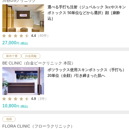
渋谷DSクリニック
選べる手打ち注射（ジュベルック 3ccやスキン
ボトックス 50単位などから選択）顔［麻酔
込］
4.4
（40件）
27,000
円
(税込)
麻布十番
白金高輪
BE CLINIC（白金ビークリニック 本院）
ボツラックス使用スキンボトックス（手打ち）
20単位（全顔）/引き締まった肌へ
4.9
（3件）
10,800
円
(税込)
池袋
FLORA CLINIC（フローラクリニック）