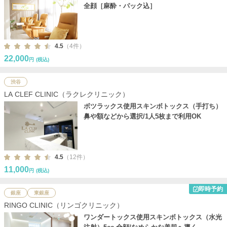
全顔［麻酔・パック込］
4.5
（4件）
22,000
円
(税込)
渋谷
LA CLEF CLINIC（ラクレクリニック）
ボツラックス使用スキンボトックス（手打ち）
鼻や額などから選択/1人5枚まで利用OK
4.5
（12件）
11,000
円
(税込)
即時予約
銀座
東銀座
RINGO CLINIC（リンゴクリニック）
ワンダートックス使用スキンボトックス（水光