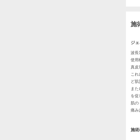
施
ジェ
波長
使用
真皮
これ
ど肌
また
を促
肌の
痛み
施術