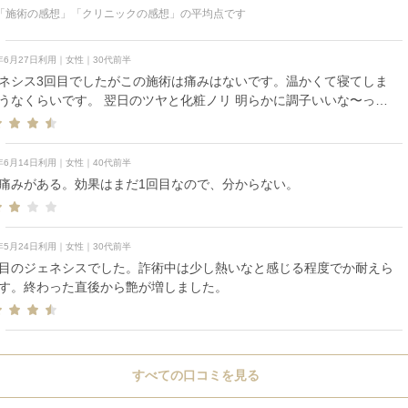
「施術の感想」「クリニックの感想」の平均点です
6年6月27日利用｜女性｜30代前半
ネシス3回目でしたがこの施術は痛みはないです。温かくて寝てしま
です。 翌日のツヤと化粧ノリ 明らかに調子いいな〜って
ます。 今回はWジェネシスにしたのでより効果楽しみです！
6年6月14日利用｜女性｜40代前半
痛みがある。効果はまだ1回目なので、分からない。
6年5月24日利用｜女性｜30代前半
目のジェネシスでした。詐術中は少し熱いなと感じる程度でか耐えら
す。終わった直後から艶が増しました。
すべての口コミを見る