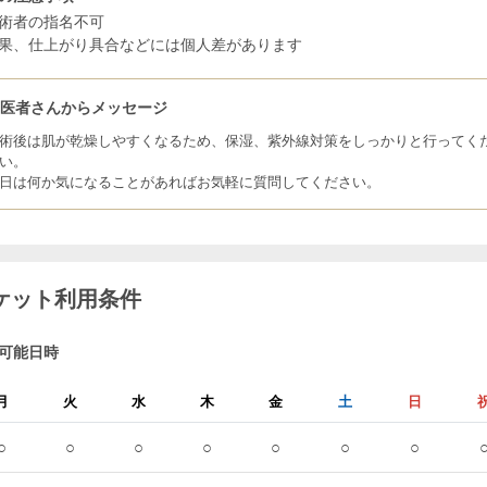
術者の指名不可
果、仕上がり具合などには個人差があります
お医者さんからメッセージ
術後は肌が乾燥しやすくなるため、保湿、紫外線対策をしっかりと行ってく
い。
日は何か気になることがあればお気軽に質問してください。
ケット利用条件
可能日時
月
火
水
木
金
土
日
○
○
○
○
○
○
○