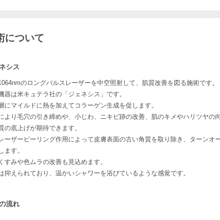
術について
ネシス
1064nmのロングパルスレーザーを中空照射して、肌質改善を図る施術です。
機器は米キュテラ社の「ジェネシス」です。
層にマイルドに熱を加えてコラーゲン生成を促します。
により毛穴の引き締めや、小じわ、ニキビ跡の改善、肌のキメやハリツヤの
質の底上げが期待できます。
レーザーピーリング作用によって皮膚表面の古い角質を取り除き、ターンオ
します。
くすみや色ムラの改善も見込めます。
は抑えられており、温かいシャワーを浴びているような感覚です。
の流れ