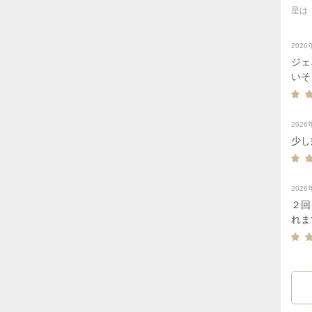
星は
202
ジェ
いそうなくらい
違い
202
少し
202
２回
れま