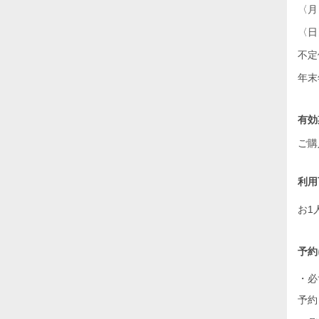
〈月
〈日〉
不定
年末
有効
ご購
利用
お1
予約
・必
予約