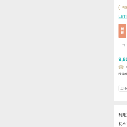
有
LET
新
規
口コ
9,8
獲得
土日
利用
初め