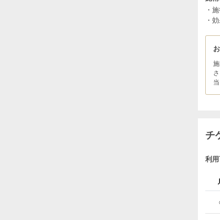
・施
・効
施
さ
当
チ
利用