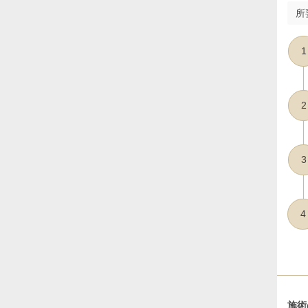
所
1
2
3
4
施術