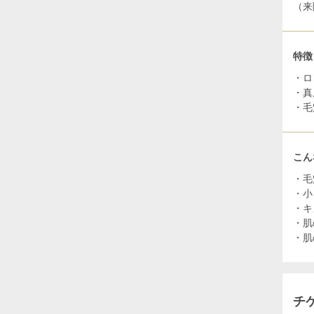
（来
特徴
・ロ
・真
・毛
こん
・毛
・小
・キ
・肌
・肌
チ