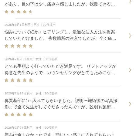
があり、目の下は少し痛みを感じましたが、我慢できる程
度でした。施術部位はメイクを落とす必要があるので、マ
スクを持参すると安心です。 施術直後は内出血が少し目立
ちましたが、事前に説明もあり想定内でした。ダウンタイ
2026年8月1日利用｜男性｜30代後半
ムが気になる方は、大事な予定の直前は避けて予約するの
悩みについて細かくヒアリングし、最適な注入方法を提案
がおすすめです。
していただけました。 複数箇所の注入でしたが、全く痛み
を感じずに施術が終わりました。
2026年7月28日利用｜女性｜30代前半
とても手順よく打っていただき満足です。 リフトアップが
得意な先生のようで、カウンセリングがとてもためになり
ました！ また来訪したいです。
2026年7月28日利用｜女性｜30代前半
鼻翼基部に1cc入れてもらいました。説明〜施術後の写真撮
影まで全て先生がしてくださったんですが、説明も施術も
丁寧でしたし仕上がりも満足です。ありがとうございまし
た！
2026年7月27日利用｜女性｜20代前半
痛みは全くなかったです。顎にいい感じに入れてもらいま