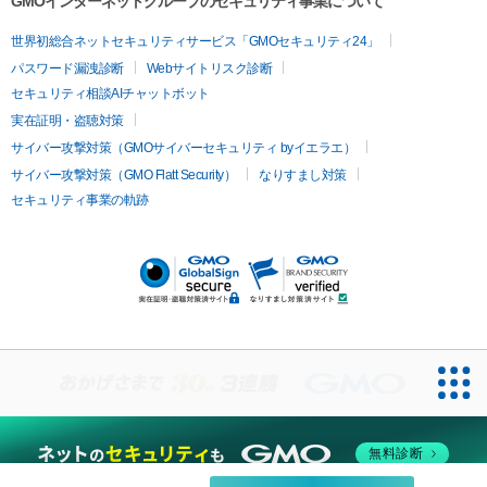
GMOインターネットグループのセキュリティ事業について
イムライト
Vビーム
シルファーム
スネコス
インモード
疲労回復・健康
世界初総合ネットセキュリティサービス「GMOセキュリティ24」
オリジオ
ミラノリピール
サーマジェン
リバースピール
パスワード漏洩診断
Webサイトリスク診断
プラセンタ注射
にんにく注射
オンダリフト
ジュベルック
ルビーフラクショナル
脂肪吸
セキュリティ相談AIチャットボット
引
VISIA肌診断
ボルニューマ
ソフウェーブ
モフィウス
実在証明・盗聴対策
医療脱毛
ザーフ
ジャルプロ
ノーリス
デンシティ
脇ボトックス
サイバー攻撃対策（GMOサイバーセキュリティ byイエラエ）
医療脱毛（VIO）
医療脱毛
サイバー攻撃対策（GMO Flatt Security）
なりすまし対策
IPL
エラボトックス
肩ボトックス
リベルサス
イソトレチ
セキュリティ事業の軌跡
その他
ノイン
ピコトーニング
ピーリング
二重埋没
アートメイク
ガミースマイル治療
オフィスホワイト
ニング
ピアス穴あけ
無料診断