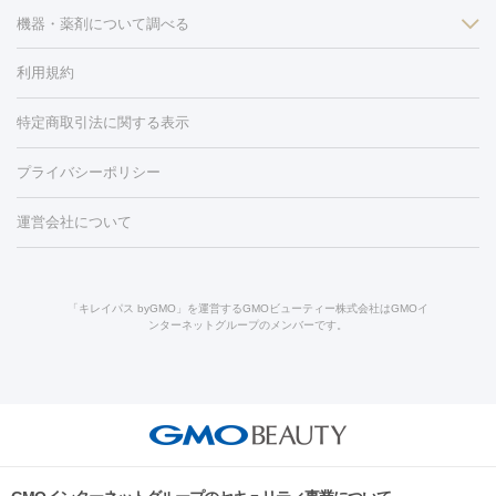
ン
機器・薬剤について調べる
ハイドラフェイシャル
ベルベットスキン
ポテンツァ
美
（胸）
ほくろ・いぼ切除
レーザー治療（ほくろ・いぼ除去）
容内服
タトゥー除去
医療痩身
傷跡治療
医療脱毛（おなか）
疲
利用規約
薬剤
労回復点滴・疲労回復注射
くま治療
切開施術
デリケートゾー
リジェノックス
クレヴィエル
ファットインパクト
ヒアルロニ
ほくろ・いぼ
ンケア
ホワイトニング
わきが治療
カベリン
隆鼻術
医療
特定商取引法に関する表示
ダーゼ
サリチル酸マクロゴールピーリング
ボライト
幹細胞培
CO2レーザー
脱毛（お尻）
ショッピングリフト
ガミースマイル治療
レーザ
養上清液
プライバシーポリシー
ー治療（しみ・くすみ）
水光注射（しみ・くすみ）
RF治療
レ
小顔・フェイスライン
ーザー治療（毛穴・ニキビ跡）
涙袋ヒアルロン酸
顎ヒアルロン
機器
運営会社について
HIFU（ハイフ）
糸リフト
ショッピングリフト
酸
唇ヒアルロン酸注射
水光注射（毛穴・ニキビ跡）
鼻ヒアル
ルメッカ
プラズマシャワー
ウルトラセルQプラス
BBL光治
ロン酸注射
医療脱毛（うなじ）
ヒアルロン酸注射（豊胸）
レ
痩身・ダイエット
療
メディオスター
ジェネシス
ウルトラアクセント
ウルト
ーザー治療（黒ずみ）
医療脱毛（指）
ダイエット点滴・ ダイエ
脂肪溶解注射
BNLS・BNLS neo
カベリン
輪郭注射（MLM）
「キレイパス byGMO」を運営するGMOビューティー株式会社はGMOイ
ラフォーマー（ウルトラフォーマーⅢ）
サーマクール
イントラ
ンターネットグループのメンバーです。
ット注射
レーザーピーリング
レーザー治療（しみスポット照
脂肪冷却
セル
イントラジェン
QスイッチYAGレーザー
Qスイッチルビ
射）
ベルベットスキン
レーザー治療（赤み改善）
マイクロボ
ーレーザー
ヴァンキッシュ
ミラドライ
フォトRF
美肌
トックス（ボトックスリフト）
クリーニング
GLP-1
セラミッ
美容点滴
美容注射
ケミカルピーリング
マッサージピール
その他
ク治療
医療脱毛（ヒゲ）
ポテンツァ
トラネキサム酸
ジェ
イオン導入
エレクトロポレーション
レーザーピーリング
美
リードファインリフト
肩こり注射
ドラッグデリバリー（ポテン
ントルマックスプロ
イボ取り
シミ取り
シミ取り（皮膚科）
容内服
ツァ）
ハイドラジェントル
ルメッカ
ジェネシス
リジュラン
ラ