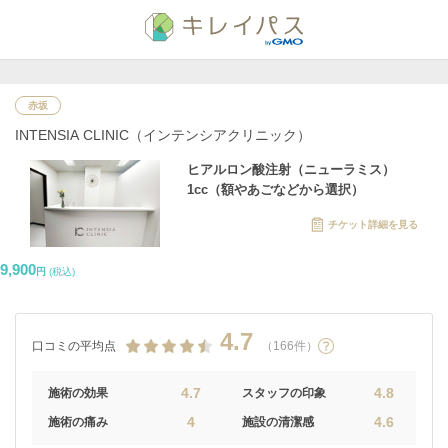
赤坂
INTENSIA CLINIC（インテンシアクリニック）
ヒアルロン酸注射（ニューラミス）
1cc（額やあごなどから選択）
チケット詳細を見る
9,900
円
(税込)
4.7
口コミの平均点
（166件）
4.7
4.8
施術の効果
スタッフの印象
4
4.6
施術の痛み
施設の清潔感