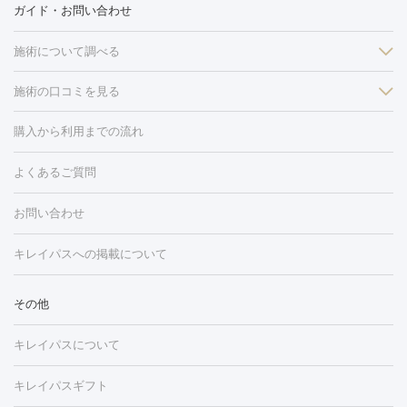
ガイド・お問い合わせ
施術について調べる
施術の口コミを見る
美白
白玉点滴・白玉注射
高濃度ビタミンC点滴
美容内服
フォトフェイシャルM22
フラクショナルレーザー
レーザートーニ
購入から利用までの流れ
ング
ケミカルピーリング
プラセンタ注射
イオン導入
しみ・そばかす・肝斑
よくあるご質問
HIFU（ハイフ）
白玉点滴・白玉注射
高濃度ビタミンC点滴
フォトフェイシャル
レーザートーニング
ピコレーザートーニン
糸リフト
ボトックス
ボツリヌストキシン
エレクトロポレー
グ
フォトシルクプラス
美容内服
お問い合わせ
ション
ダーマペン
ピコフラクショナルレーザー
ピコレーザー
トーニング
ハイドラフェイシャル
マッサージピール
脂肪溶解
キレイパスへの掲載について
しわ・たるみ
注射
美容点滴・美容注射
フォトRF
PRP皮膚再生療法
脂肪
ヒアルロン酸注射
ボトックス注射
ボツリヌストキシン注射
水
冷却
医療脱毛（顔）
医療脱毛（全身）
医療脱毛（あし）
その他
光注射
PRP皮膚再生療法
RF治療（テノール）
スネコス注射
医療脱毛（VIO）
水光注射（ハリ・美肌）
レーザー治療（ハ
美容内服
キレイパスについて
リ・美肌）
光治療（フォトフェイシャルなど）
アートメイク
毛穴・ニキビ跡
BNLS
二重埋没
医療脱毛（背中）
医療脱毛（うで）
医療
キレイパスギフト
フラクショナルレーザー
ピコフラクショナルレーザー
ダーマペ
脱毛（脇）
にんにく注射
ピアス穴あけ
AGA
医療脱毛