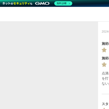
無料診断
202
施術
施術
点滴
を打
ない
スタ