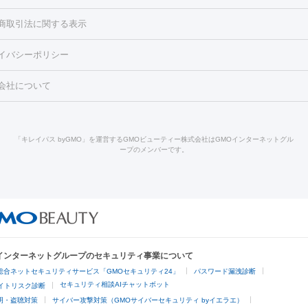
くすみ）
水光注射（しみ・くすみ）
RF治療
レーザー治療（毛穴・
ェノックス
クレヴィエル
ファットインパクト
ヒアルロニダーゼ
）
涙袋ヒアルロン酸
顎ヒアルロン酸
唇ヒアルロン酸注射
水光注
商取引法に関する表示
・フェイスライン
酸マクロゴールピーリング
ボライト
幹細胞培養上清液
穴・ニキビ跡）
鼻ヒアルロン酸注射
医療脱毛（うなじ）
ヒアルロ
FU（ハイフ）
糸リフト
ショッピングリフト
イバシーポリシー
豊胸）
レーザー治療（黒ずみ）
医療脱毛（指）
ダイエット点滴・ 
ト注射
レーザーピーリング
レーザー治療（しみスポット照射）
ベ
・ダイエット
ッカ
プラズマシャワー
ウルトラセルQプラス
BBL光治療
メディ
会社について
キン
レーザー治療（赤み改善）
マイクロボトックス（ボトックスリフ
溶解注射
BNLS・BNLS neo
カベリン
輪郭注射（MLM）
脂肪冷
ジェネシス
ウルトラアクセント
ウルトラフォーマー（ウルトラフ
クリーニング
GLP-1
セラミック治療
医療脱毛（ヒゲ）
ポテ
）
サーマクール
イントラセル
イントラジェン
QスイッチYAGレ
トラネキサム酸
ジェントルマックスプロ
イボ取り
シミ取り
シ
「キレイパス byGMO」を運営するGMOビューティー株式会社はGMOインターネットグル
Qスイッチルビーレーザー
ヴァンキッシュ
ミラドライ
フォトRF
ープのメンバーです。
点滴
美容注射
ケミカルピーリング
マッサージピール
イオン導入
皮膚科）
ハイドラジェントル
ルメッカ
ジェネシス
リジュラン
レクトロポレーション
レーザーピーリング
美容内服
他
ライト
Vビーム
シルファーム
スネコス
インモード
オリジオ
ドファインリフト
肩こり注射
ドラッグデリバリー（ポテンツァ）
リピール
サーマジェン
リバースピール
オンダリフト
ジュベルッ
回復・健康
ビーフラクショナル
センタ注射
にんにく注射
Oインターネットグループのセキュリティ事業について
脱毛
総合ネットセキュリティサービス「GMOセキュリティ24」
パスワード漏洩診断
脱毛（VIO）
医療脱毛
セキュリティ相談AIチャットボット
サイトリスク診断
明・盗聴対策
サイバー攻撃対策（GMOサイバーセキュリティ byイエラエ）