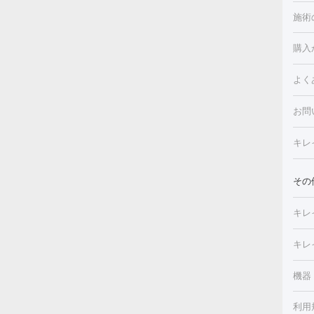
施術
美白
白玉
フォ
購入
ルピ
しみ
よく
注射
フォ
レク
クプ
お問
トー
滴・
キレ
しわ
療脱
ヒア
肌）
その
皮膚
メイ
キレ
毛穴
（脇
フラ
切除
キレ
ェイ
療
機器
デ
ほく
療脱
利用
薬剤
CO