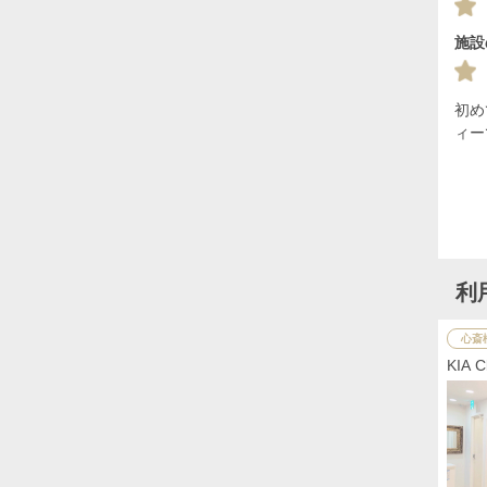
施設
初め
ィー
利
心斎
KIA