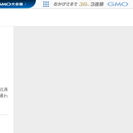
点滴
通わ