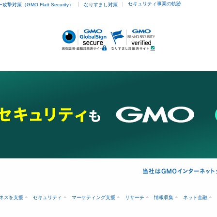
他
セキュリティ事業の軌跡
撃対策（GMO Flatt Security）
なりすまし対策
埋没
アートメイク
ガミースマイル治療
オフィスホワイトニング
あけ
ネスを支援
セキュリティ
マーケティング支援
リサーチ
情報収集
ネット金融