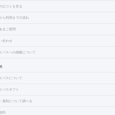
の口コミを見る
点滴・白玉注射
高濃度ビタミンC点滴
美容内服
トフェイシャルM22
フラクショナルレーザー
レーザートーニング
から利用までの流れ
ーリング
プラセンタ注射
イオン導入
HIFU（ハイフ）
白玉点滴
・そばかす・肝斑
あるご質問
高濃度ビタミンC点滴
糸リフト
ボトックス
ボツリヌストキシン
トフェイシャル
レーザートーニング
ピコレーザートーニング
フォ
トロポレーション
ダーマペン
ピコフラクショナルレーザー
ピコレ
ラス
美容内服
い合わせ
ニング
ハイドラフェイシャル
マッサージピール
脂肪溶解注射
美
美容注射
フォトRF
PRP皮膚再生療法
脂肪冷却
医療脱毛（顔）
イパスへの掲載について
・たるみ
毛（全身）
医療脱毛（あし）
医療脱毛（VIO）
水光注射（ハリ・美
ルロン酸注射
ボトックス注射
ボツリヌストキシン注射
水光注射
レーザー治療（ハリ・美肌）
光治療（フォトフェイシャルなど）
他
再生療法
RF治療（テノール）
スネコス注射
美容内服
ク
BNLS
二重埋没
医療脱毛（背中）
医療脱毛（うで）
医療脱
イパスについて
・ニキビ跡
）
にんにく注射
ピアス穴あけ
AGA
医療脱毛（胸）
ほくろ・
クショナルレーザー
ピコフラクショナルレーザー
ダーマペン
ハイ
レーザー治療（ほくろ・いぼ除去）
タトゥー除去
医療痩身
傷跡
イパスギフト
シャル
ベルベットスキン
ポテンツァ
美容内服
医療脱毛（おなか）
疲労回復点滴・疲労回復注射
くま治療
切開施
・薬剤について調べる
リケートゾーンケア
ホワイトニング
わきが治療
カベリン
隆鼻術
ろ・いぼ
毛（お尻）
ショッピングリフト
ガミースマイル治療
レーザー治療
規約
2レーザー