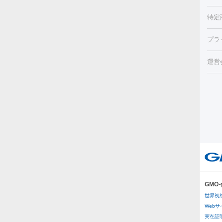
み・
リジ
ビ跡
特定
小顔
チル
（毛
HI
プラ
射（
機器
エッ
痩身
ルメ
運営
トス
脂肪
ター
ト）
ーⅢ
美肌
ァ
ー
美容
り（
エ
その
イム
リー
ラノ
疲労
ル
プラ
GM
医療
世界初
医療
Web
実在証