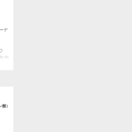
ーデ
なった
ン酸）