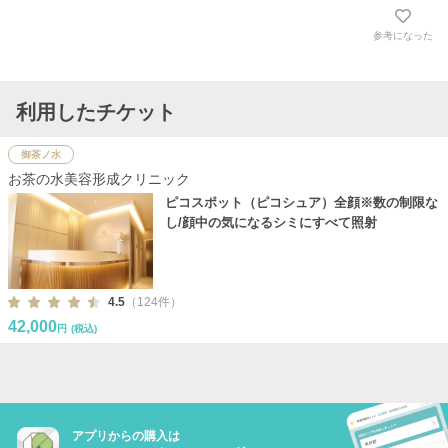
参考になった
利用したチケット
御茶ノ水
お茶の水美容形成クリニック
ピコスポット（ピコシュア）全顔※数の制限な
し/顔中の気になるシミにすべて照射
4.5
（124件）
42,000
円
(税込)
アプリからの購入は