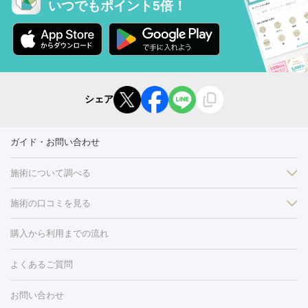
いつでもポイント5倍！
シェア
ガイド・お問い合わせ
施術について調べる
施術の口コミを見る
美白
白玉点滴・白玉注射
高濃度ビタミンC点滴
美容内服
フォトフェイシャルM22
フラクショナルレーザー
レーザートーニ
購入から利用までの流れ
ング
ケミカルピーリング
プラセンタ注射
イオン導入
しみ・そばかす・肝斑
よくあるご質問
HIFU（ハイフ）
白玉点滴・白玉注射
高濃度ビタミンC点滴
フォトフェイシャル
レーザートーニング
ピコレーザートーニン
糸リフト
ボトックス
ボツリヌストキシン
エレクトロポレー
グ
フォトシルクプラス
美容内服
お問い合わせ
ション
ダーマペン
ピコフラクショナルレーザー
ピコレーザー