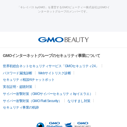
療
メディオスター
ジェネシス
ウルトラアクセント
ウルト
ーザー治療（黒ずみ）
医療脱毛（指）
ダイエット点滴・ ダイエ
脂肪溶解注射
BNLS・BNLS neo
カベリン
輪郭注射（MLM）
「キレイパス byGMO」を運営するGMOビューティー株式会社はGMOイ
ラフォーマー（ウルトラフォーマーⅢ）
サーマクール
イントラ
ンターネットグループのメンバーです。
ット注射
レーザーピーリング
レーザー治療（しみスポット照
脂肪冷却
セル
イントラジェン
QスイッチYAGレーザー
Qスイッチルビ
射）
ベルベットスキン
レーザー治療（赤み改善）
マイクロボ
ーレーザー
ヴァンキッシュ
ミラドライ
フォトRF
美肌
トックス（ボトックスリフト）
クリーニング
GLP-1
セラミッ
美容点滴
美容注射
ケミカルピーリング
マッサージピール
その他
ク治療
医療脱毛（ヒゲ）
ポテンツァ
トラネキサム酸
ジェ
イオン導入
エレクトロポレーション
レーザーピーリング
美
リードファインリフト
肩こり注射
ドラッグデリバリー（ポテン
ントルマックスプロ
イボ取り
シミ取り
シミ取り（皮膚科）
容内服
ツァ）
ハイドラジェントル
ルメッカ
ジェネシス
リジュラン
ラ
GMOインターネットグループのセキュリティ事業について
イムライト
Vビーム
シルファーム
スネコス
インモード
疲労回復・健康
世界初総合ネットセキュリティサービス「GMOセキュリティ24」
オリジオ
ミラノリピール
サーマジェン
リバースピール
パスワード漏洩診断
Webサイトリスク診断
プラセンタ注射
にんにく注射
オンダリフト
ジュベルック
ルビーフラクショナル
セキュリティ相談AIチャットボット
実在証明・盗聴対策
医療脱毛
サイバー攻撃対策（GMOサイバーセキュリティ byイエラエ）
医療脱毛（VIO）
医療脱毛
サイバー攻撃対策（GMO Flatt Security）
なりすまし対策
セキュリティ事業の軌跡
その他
二重埋没
アートメイク
ガミースマイル治療
オフィスホワイト
ニング
ピアス穴あけ