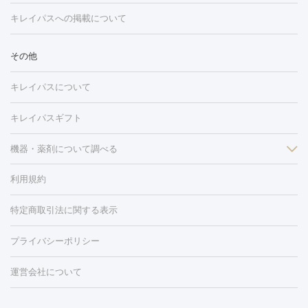
トーニング
ハイドラフェイシャル
マッサージピール
脂肪溶解
キレイパスへの掲載について
しわ・たるみ
注射
美容点滴・美容注射
フォトRF
PRP皮膚再生療法
脂肪
ヒアルロン酸注射
ボトックス注射
ボツリヌストキシン注射
水
冷却
医療脱毛（顔）
医療脱毛（全身）
医療脱毛（あし）
その他
光注射
PRP皮膚再生療法
RF治療（テノール）
スネコス注射
医療脱毛（VIO）
水光注射（ハリ・美肌）
レーザー治療（ハ
美容内服
キレイパスについて
リ・美肌）
光治療（フォトフェイシャルなど）
アートメイク
毛穴・ニキビ跡
BNLS
二重埋没
医療脱毛（背中）
医療脱毛（うで）
医療
キレイパスギフト
フラクショナルレーザー
ピコフラクショナルレーザー
ダーマペ
脱毛（脇）
にんにく注射
ピアス穴あけ
AGA
医療脱毛
ン
機器・薬剤について調べる
ハイドラフェイシャル
ベルベットスキン
ポテンツァ
美
（胸）
ほくろ・いぼ切除
レーザー治療（ほくろ・いぼ除去）
容内服
タトゥー除去
医療痩身
傷跡治療
医療脱毛（おなか）
疲
利用規約
薬剤
労回復点滴・疲労回復注射
くま治療
切開施術
デリケートゾー
リジェノックス
クレヴィエル
ファットインパクト
ヒアルロニ
ほくろ・いぼ
ンケア
ホワイトニング
わきが治療
カベリン
隆鼻術
医療
特定商取引法に関する表示
ダーゼ
サリチル酸マクロゴールピーリング
ボライト
幹細胞培
CO2レーザー
脱毛（お尻）
ショッピングリフト
ガミースマイル治療
レーザ
養上清液
プライバシーポリシー
ー治療（しみ・くすみ）
水光注射（しみ・くすみ）
RF治療
レ
小顔・フェイスライン
ーザー治療（毛穴・ニキビ跡）
涙袋ヒアルロン酸
顎ヒアルロン
機器
運営会社について
HIFU（ハイフ）
糸リフト
ショッピングリフト
酸
唇ヒアルロン酸注射
水光注射（毛穴・ニキビ跡）
鼻ヒアル
ルメッカ
プラズマシャワー
ウルトラセルQプラス
BBL光治
ロン酸注射
医療脱毛（うなじ）
ヒアルロン酸注射（豊胸）
レ
痩身・ダイエット