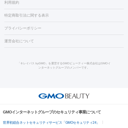
利用規約
薬剤
労回復点滴・疲労回復注射
くま治療
切開施術
デリケートゾー
リジェノックス
クレヴィエル
ファットインパクト
ヒアルロニ
ほくろ・いぼ
ンケア
ホワイトニング
わきが治療
カベリン
隆鼻術
医療
特定商取引法に関する表示
ダーゼ
サリチル酸マクロゴールピーリング
ボライト
幹細胞培
CO2レーザー
脱毛（お尻）
ショッピングリフト
ガミースマイル治療
レーザ
養上清液
プライバシーポリシー
ー治療（しみ・くすみ）
水光注射（しみ・くすみ）
RF治療
レ
小顔・フェイスライン
ーザー治療（毛穴・ニキビ跡）
涙袋ヒアルロン酸
顎ヒアルロン
機器
運営会社について
HIFU（ハイフ）
糸リフト
ショッピングリフト
酸
唇ヒアルロン酸注射
水光注射（毛穴・ニキビ跡）
鼻ヒアル
ルメッカ
プラズマシャワー
ウルトラセルQプラス
BBL光治
ロン酸注射
医療脱毛（うなじ）
ヒアルロン酸注射（豊胸）
レ
痩身・ダイエット
療
メディオスター
ジェネシス
ウルトラアクセント
ウルト
ーザー治療（黒ずみ）
医療脱毛（指）
ダイエット点滴・ ダイエ
脂肪溶解注射
BNLS・BNLS neo
カベリン
輪郭注射（MLM）
「キレイパス byGMO」を運営するGMOビューティー株式会社はGMOイ
ラフォーマー（ウルトラフォーマーⅢ）
サーマクール
イントラ
ンターネットグループのメンバーです。
ット注射
レーザーピーリング
レーザー治療（しみスポット照
脂肪冷却
セル
イントラジェン
QスイッチYAGレーザー
Qスイッチルビ
射）
ベルベットスキン
レーザー治療（赤み改善）
マイクロボ
ーレーザー
ヴァンキッシュ
ミラドライ
フォトRF
美肌
トックス（ボトックスリフト）
クリーニング
GLP-1
セラミッ
美容点滴
美容注射
ケミカルピーリング
マッサージピール
その他
ク治療
医療脱毛（ヒゲ）
ポテンツァ
トラネキサム酸
ジェ
イオン導入
エレクトロポレーション
レーザーピーリング
美
リードファインリフト
肩こり注射
ドラッグデリバリー（ポテン
ントルマックスプロ
イボ取り
シミ取り
シミ取り（皮膚科）
容内服
ツァ）
ハイドラジェントル
ルメッカ
ジェネシス
リジュラン
ラ
GMOインターネットグループのセキュリティ事業について
イムライト
Vビーム
シルファーム
スネコス
インモード
疲労回復・健康
世界初総合ネットセキュリティサービス「GMOセキュリティ24」
オリジオ
ミラノリピール
サーマジェン
リバースピール