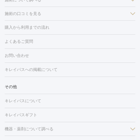
施術の口コミを見る
美白
白玉点滴・白玉注射
高濃度ビタミンC点滴
美容内服
フォトフェイシャルM22
フラクショナルレーザー
レーザートーニ
購入から利用までの流れ
ング
ケミカルピーリング
プラセンタ注射
イオン導入
しみ・そばかす・肝斑
よくあるご質問
HIFU（ハイフ）
白玉点滴・白玉注射
高濃度ビタミンC点滴
フォトフェイシャル
レーザートーニング
ピコレーザートーニン
糸リフト
ボトックス
ボツリヌストキシン
エレクトロポレー
グ
フォトシルクプラス
美容内服
お問い合わせ
ション
ダーマペン
ピコフラクショナルレーザー
ピコレーザー
トーニング
ハイドラフェイシャル
マッサージピール
脂肪溶解
キレイパスへの掲載について
しわ・たるみ
注射
美容点滴・美容注射
フォトRF
PRP皮膚再生療法
脂肪
ヒアルロン酸注射
ボトックス注射
ボツリヌストキシン注射
水
冷却
医療脱毛（顔）
医療脱毛（全身）
医療脱毛（あし）
その他
光注射
PRP皮膚再生療法
RF治療（テノール）
スネコス注射
医療脱毛（VIO）
水光注射（ハリ・美肌）
レーザー治療（ハ
美容内服
キレイパスについて
リ・美肌）
光治療（フォトフェイシャルなど）
アートメイク
毛穴・ニキビ跡
BNLS
二重埋没
医療脱毛（背中）
医療脱毛（うで）
医療
キレイパスギフト
フラクショナルレーザー
ピコフラクショナルレーザー
ダーマペ
脱毛（脇）
にんにく注射
ピアス穴あけ
AGA
医療脱毛
ン
機器・薬剤について調べる
ハイドラフェイシャル
ベルベットスキン
ポテンツァ
美
（胸）
ほくろ・いぼ切除
レーザー治療（ほくろ・いぼ除去）
容内服
タトゥー除去
医療痩身
傷跡治療
医療脱毛（おなか）
疲