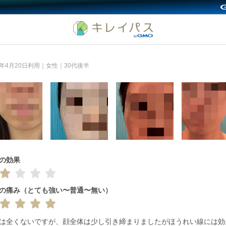
5年4月20日利用｜女性｜30代後半
の効果
の痛み（とても強い〜普通〜無い）
は全くないですが、顔全体は少し引き締まりましたがほうれい線には効