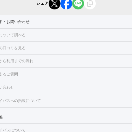
シェア
ド・お問い合わせ
について調べる
の口コミを見る
点滴・白玉注射
高濃度ビタミンC点滴
美容内服
トフェイシャルM22
フラクショナルレーザー
レーザートーニング
から利用までの流れ
ーリング
プラセンタ注射
イオン導入
HIFU（ハイフ）
白玉点滴
・そばかす・肝斑
あるご質問
高濃度ビタミンC点滴
糸リフト
ボトックス
ボツリヌストキシン
トフェイシャル
レーザートーニング
ピコレーザートーニング
フォ
トロポレーション
ダーマペン
ピコフラクショナルレーザー
ピコレ
ラス
美容内服
い合わせ
ニング
ハイドラフェイシャル
マッサージピール
脂肪溶解注射
美
美容注射
フォトRF
PRP皮膚再生療法
脂肪冷却
医療脱毛（顔）
イパスへの掲載について
・たるみ
毛（全身）
医療脱毛（あし）
医療脱毛（VIO）
水光注射（ハリ・美
ルロン酸注射
ボトックス注射
ボツリヌストキシン注射
水光注射
レーザー治療（ハリ・美肌）
光治療（フォトフェイシャルなど）
他
再生療法
RF治療（テノール）
スネコス注射
美容内服
ク
BNLS
二重埋没
医療脱毛（背中）
医療脱毛（うで）
医療脱
イパスについて
・ニキビ跡