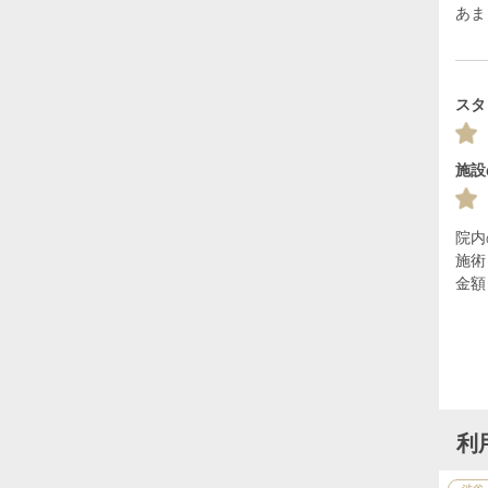
あま
スタ
施設
院内
施術
金額
利