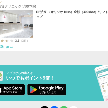
美容クリニック 渋谷本院
RF治療 （オリジオ Kiss）全顔（300shot）/リフ
ップ
3.2
（3件）
80
円
(税込)
アプリからの購入は
いつでもポイント5倍！