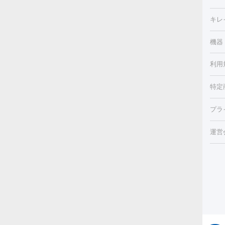
（脇
フラ
切除
キレ
ェイ
療
機器
デ
ほく
療脱
利用
薬剤
CO
み・
リジ
ビ跡
特定
小顔
チル
（毛
HI
プラ
射（
機器
エッ
痩身
ルメ
運営
トス
脂肪
ター
ト）
ーⅢ
美肌
ァ
ー
美容
り（
エ
その
イム
リー
ラノ
疲労