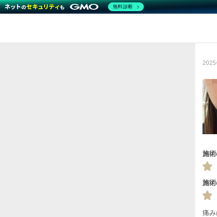
無料診断
202
施術
施術
痛み