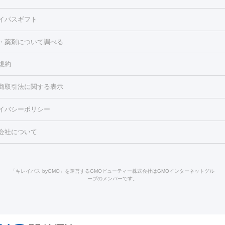
）
にんにく注射
ピアス穴あけ
AGA
医療脱毛（胸）
ほくろ・
クショナルレーザー
ピコフラクショナルレーザー
ダーマペン
ハイ
レーザー治療（ほくろ・いぼ除去）
タトゥー除去
医療痩身
傷跡
イパスギフト
シャル
ベルベットスキン
ポテンツァ
美容内服
医療脱毛（おなか）
疲労回復点滴・疲労回復注射
くま治療
切開施
・薬剤について調べる
リケートゾーンケア
ホワイトニング
わきが治療
カベリン
隆鼻術
ろ・いぼ
毛（お尻）
ショッピングリフト
ガミースマイル治療
レーザー治療
規約
2レーザー
くすみ）
水光注射（しみ・くすみ）
RF治療
レーザー治療（毛穴・
ェノックス
クレヴィエル
ファットインパクト
ヒアルロニダーゼ
）
涙袋ヒアルロン酸
顎ヒアルロン酸
唇ヒアルロン酸注射
水光注
商取引法に関する表示
・フェイスライン
酸マクロゴールピーリング
ボライト
幹細胞培養上清液
穴・ニキビ跡）
鼻ヒアルロン酸注射
医療脱毛（うなじ）
ヒアルロ
FU（ハイフ）
糸リフト
ショッピングリフト
イバシーポリシー
豊胸）
レーザー治療（黒ずみ）
医療脱毛（指）
ダイエット点滴・ 
ト注射
レーザーピーリング
レーザー治療（しみスポット照射）
ベ
・ダイエット
ッカ
プラズマシャワー
ウルトラセルQプラス
BBL光治療
メディ
会社について
キン
レーザー治療（赤み改善）
マイクロボトックス（ボトックスリフ
溶解注射
BNLS・BNLS neo
カベリン
輪郭注射（MLM）
脂肪冷
ジェネシス
ウルトラアクセント
ウルトラフォーマー（ウルトラフ
クリーニング
GLP-1
セラミック治療
医療脱毛（ヒゲ）
ポテ
）
サーマクール
イントラセル
イントラジェン
QスイッチYAGレ
トラネキサム酸
ジェントルマックスプロ
イボ取り
シミ取り
シ
「キレイパス byGMO」を運営するGMOビューティー株式会社はGMOインターネットグル
Qスイッチルビーレーザー
ヴァンキッシュ
ミラドライ
フォトRF
ープのメンバーです。
点滴
美容注射
ケミカルピーリング
マッサージピール
イオン導入
皮膚科）
ハイドラジェントル
ルメッカ
ジェネシス
リジュラン
レクトロポレーション
レーザーピーリング
美容内服
他
ライト
Vビーム
シルファーム
スネコス
インモード
オリジオ
ドファインリフト
肩こり注射
ドラッグデリバリー（ポテンツァ）
リピール
サーマジェン
リバースピール
オンダリフト
ジュベルッ
回復・健康