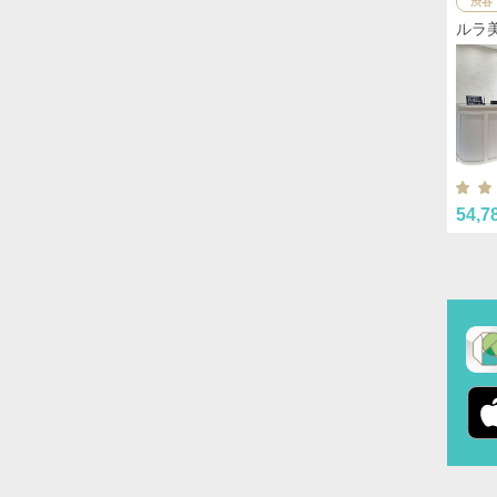
渋谷
ルラ
54,7