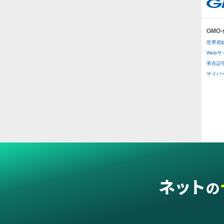
ル
プラ
GM
医療
世界初
医療
Web
実在証
その
サイバー攻
二重
ス穴