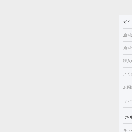
ガイ
施術
施術
美白
白玉
フォ
購入
ルピ
しみ
よく
注射
フォ
レク
クプ
お問
トー
滴・
キレ
しわ
療脱
ヒア
肌）
その
皮膚
メイ
キレ
毛穴