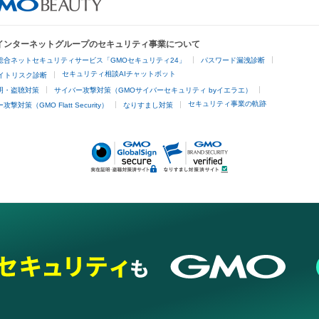
ビーフラクショナル
センタ注射
にんにく注射
Oインターネットグループのセキュリティ事業について
脱毛
総合ネットセキュリティサービス「GMOセキュリティ24」
パスワード漏洩診断
脱毛（VIO）
医療脱毛
セキュリティ相談AIチャットボット
サイトリスク診断
明・盗聴対策
サイバー攻撃対策（GMOサイバーセキュリティ byイエラエ）
他
セキュリティ事業の軌跡
撃対策（GMO Flatt Security）
なりすまし対策
埋没
アートメイク
ガミースマイル治療
オフィスホワイトニング
あけ