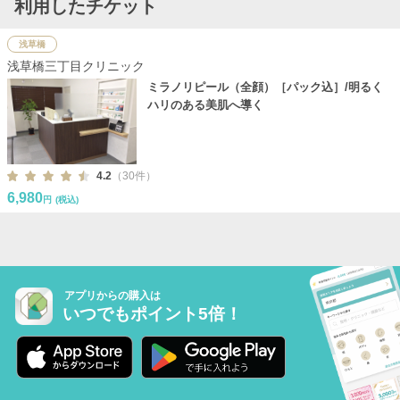
利用したチケット
浅草橋
浅草橋三丁目クリニック
ミラノリピール（全顔）［パック込］/明るく
ハリのある美肌へ導く
4.2
（30件）
6,980
円
(税込)
アプリからの購入は
いつでもポイント5倍！