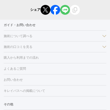
シェア
ガイド・お問い合わせ
施術について調べる
施術の口コミを見る
美白
白玉点滴・白玉注射
高濃度ビタミンC点滴
美容内服
フォトフェイシャルM22
フラクショナルレーザー
レーザートーニ
購入から利用までの流れ
ング
ケミカルピーリング
プラセンタ注射
イオン導入
しみ・そばかす・肝斑
よくあるご質問
HIFU（ハイフ）
白玉点滴・白玉注射
高濃度ビタミンC点滴
フォトフェイシャル
レーザートーニング
ピコレーザートーニン
糸リフト
ボトックス
ボツリヌストキシン
エレクトロポレー
グ
フォトシルクプラス
美容内服
お問い合わせ
ション
ダーマペン
ピコフラクショナルレーザー
ピコレーザー
トーニング
ハイドラフェイシャル
マッサージピール
脂肪溶解
キレイパスへの掲載について
しわ・たるみ
注射
美容点滴・美容注射
フォトRF
PRP皮膚再生療法
脂肪
ヒアルロン酸注射
ボトックス注射
ボツリヌストキシン注射
水
冷却
医療脱毛（顔）
医療脱毛（全身）
医療脱毛（あし）
その他
光注射
PRP皮膚再生療法
RF治療（テノール）
スネコス注射