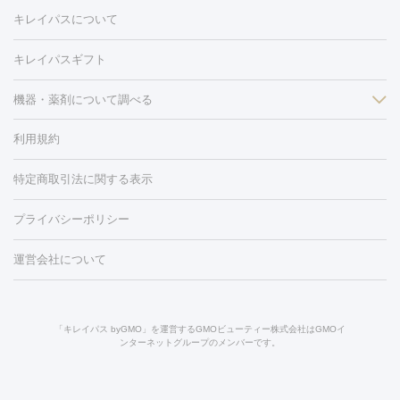
医療脱毛（VIO）
水光注射（ハリ・美肌）
レーザー治療（ハ
美容内服
キレイパスについて
リ・美肌）
光治療（フォトフェイシャルなど）
アートメイク
毛穴・ニキビ跡
BNLS
二重埋没
医療脱毛（背中）
医療脱毛（うで）
医療
キレイパスギフト
フラクショナルレーザー
ピコフラクショナルレーザー
ダーマペ
脱毛（脇）
にんにく注射
ピアス穴あけ
AGA
医療脱毛
ン
機器・薬剤について調べる
ハイドラフェイシャル
ベルベットスキン
ポテンツァ
美
（胸）
ほくろ・いぼ切除
レーザー治療（ほくろ・いぼ除去）
容内服
タトゥー除去
医療痩身
傷跡治療
医療脱毛（おなか）
疲
利用規約
薬剤
労回復点滴・疲労回復注射
くま治療
切開施術
デリケートゾー
リジェノックス
クレヴィエル
ファットインパクト
ヒアルロニ
ほくろ・いぼ
ンケア
ホワイトニング
わきが治療
カベリン
隆鼻術
医療
特定商取引法に関する表示
ダーゼ
サリチル酸マクロゴールピーリング
ボライト
幹細胞培
CO2レーザー
脱毛（お尻）
ショッピングリフト
ガミースマイル治療
レーザ
養上清液
プライバシーポリシー
ー治療（しみ・くすみ）
水光注射（しみ・くすみ）
RF治療
レ
小顔・フェイスライン
ーザー治療（毛穴・ニキビ跡）
涙袋ヒアルロン酸
顎ヒアルロン
機器
運営会社について
HIFU（ハイフ）
糸リフト
ショッピングリフト
酸
唇ヒアルロン酸注射
水光注射（毛穴・ニキビ跡）
鼻ヒアル
ルメッカ
プラズマシャワー
ウルトラセルQプラス
BBL光治
ロン酸注射
医療脱毛（うなじ）
ヒアルロン酸注射（豊胸）
レ
痩身・ダイエット
療
メディオスター
ジェネシス
ウルトラアクセント
ウルト
ーザー治療（黒ずみ）
医療脱毛（指）
ダイエット点滴・ ダイエ
脂肪溶解注射
BNLS・BNLS neo
カベリン
輪郭注射（MLM）
「キレイパス byGMO」を運営するGMOビューティー株式会社はGMOイ
ラフォーマー（ウルトラフォーマーⅢ）
サーマクール
イントラ
ンターネットグループのメンバーです。
ット注射
レーザーピーリング
レーザー治療（しみスポット照
脂肪冷却
セル
イントラジェン
QスイッチYAGレーザー
Qスイッチルビ
射）
ベルベットスキン
レーザー治療（赤み改善）
マイクロボ
ーレーザー
ヴァンキッシュ
ミラドライ
フォトRF
美肌