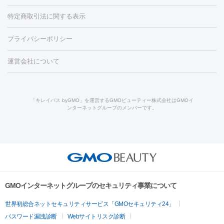
労回復点滴・疲労回復注射
くま治療
切開施術
デリケートゾー
リジェノックス
クレヴィエル
ファットインパクト
ヒアルロニ
ほくろ・いぼ
ンケア
ホワイトニング
わきが治療
カベリン
隆鼻術
医療
特定商取引法に関する表示
ダーゼ
サリチル酸マクロゴールピーリング
ボライト
幹細胞培
CO2レーザー
脱毛（お尻）
ショッピングリフト
ガミースマイル治療
レーザ
養上清液
プライバシーポリシー
ー治療（しみ・くすみ）
水光注射（しみ・くすみ）
RF治療
レ
小顔・フェイスライン
ーザー治療（毛穴・ニキビ跡）
涙袋ヒアルロン酸
顎ヒアルロン
機器
運営会社について
HIFU（ハイフ）
糸リフト
ショッピングリフト
酸
唇ヒアルロン酸注射
水光注射（毛穴・ニキビ跡）
鼻ヒアル
ルメッカ
プラズマシャワー
ウルトラセルQプラス
BBL光治
ロン酸注射
医療脱毛（うなじ）
ヒアルロン酸注射（豊胸）
レ
痩身・ダイエット
療
メディオスター
ジェネシス
ウルトラアクセント
ウルト
ーザー治療（黒ずみ）
医療脱毛（指）
ダイエット点滴・ ダイエ
脂肪溶解注射
BNLS・BNLS neo
カベリン
輪郭注射（MLM）
「キレイパス byGMO」を運営するGMOビューティー株式会社はGMOイ
ラフォーマー（ウルトラフォーマーⅢ）
サーマクール
イントラ
ンターネットグループのメンバーです。
ット注射
レーザーピーリング
レーザー治療（しみスポット照
脂肪冷却
セル
イントラジェン
QスイッチYAGレーザー
Qスイッチルビ
射）
ベルベットスキン
レーザー治療（赤み改善）
マイクロボ
ーレーザー
ヴァンキッシュ
ミラドライ
フォトRF
美肌
トックス（ボトックスリフト）
クリーニング
GLP-1
セラミッ
美容点滴
美容注射
ケミカルピーリング
マッサージピール
その他
ク治療
医療脱毛（ヒゲ）
ポテンツァ
トラネキサム酸
ジェ
イオン導入
エレクトロポレーション
レーザーピーリング
美
リードファインリフト
肩こり注射
ドラッグデリバリー（ポテン
ントルマックスプロ
イボ取り
シミ取り
シミ取り（皮膚科）
容内服
ツァ）
ハイドラジェントル
ルメッカ
ジェネシス
リジュラン
ラ
GMOインターネットグループのセキュリティ事業について
イムライト
Vビーム
シルファーム
スネコス
インモード
疲労回復・健康
世界初総合ネットセキュリティサービス「GMOセキュリティ24」
オリジオ
ミラノリピール
サーマジェン
リバースピール
パスワード漏洩診断
Webサイトリスク診断
プラセンタ注射
にんにく注射