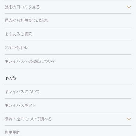
施術の口コミを見る
美白
白玉点滴・白玉注射
高濃度ビタミンC点滴
美容内服
フォトフェイシャルM22
フラクショナルレーザー
レーザートーニ
購入から利用までの流れ
ング
ケミカルピーリング
プラセンタ注射
イオン導入
しみ・そばかす・肝斑
よくあるご質問
HIFU（ハイフ）
白玉点滴・白玉注射
高濃度ビタミンC点滴
フォトフェイシャル
レーザートーニング
ピコレーザートーニン
糸リフト
ボトックス
ボツリヌストキシン
エレクトロポレー
グ
フォトシルクプラス
美容内服
お問い合わせ
ション
ダーマペン
ピコフラクショナルレーザー
ピコレーザー
トーニング
ハイドラフェイシャル
マッサージピール
脂肪溶解
キレイパスへの掲載について
しわ・たるみ
注射
美容点滴・美容注射
フォトRF
PRP皮膚再生療法
脂肪
ヒアルロン酸注射
ボトックス注射
ボツリヌストキシン注射
水
冷却
医療脱毛（顔）
医療脱毛（全身）
医療脱毛（あし）
その他
光注射
PRP皮膚再生療法
RF治療（テノール）
スネコス注射
医療脱毛（VIO）
水光注射（ハリ・美肌）
レーザー治療（ハ
美容内服
キレイパスについて
リ・美肌）
光治療（フォトフェイシャルなど）
アートメイク
毛穴・ニキビ跡
BNLS
二重埋没
医療脱毛（背中）
医療脱毛（うで）
医療
キレイパスギフト
フラクショナルレーザー
ピコフラクショナルレーザー
ダーマペ
脱毛（脇）
にんにく注射
ピアス穴あけ
AGA
医療脱毛
ン
機器・薬剤について調べる
ハイドラフェイシャル
ベルベットスキン
ポテンツァ
美
（胸）
ほくろ・いぼ切除
レーザー治療（ほくろ・いぼ除去）
容内服
タトゥー除去
医療痩身
傷跡治療
医療脱毛（おなか）
疲
利用規約
薬剤