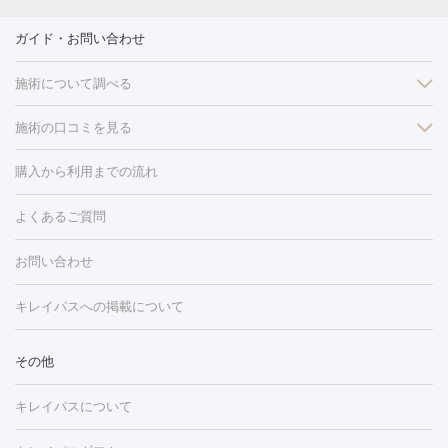
ガイド・お問い合わせ
施術について調べる
施術の口コミを見る
美白
白玉点滴・白玉注射
高濃度ビタミンC点滴
美容内服
フォトフェイシャルM22
フラクショナルレーザー
レーザートーニ
購入から利用までの流れ
ング
ケミカルピーリング
プラセンタ注射
イオン導入
しみ・そばかす・肝斑
よくあるご質問
HIFU（ハイフ）
白玉点滴・白玉注射
高濃度ビタミンC点滴
フォトフェイシャル
レーザートーニング
ピコレーザートーニン
糸リフト
ボトックス
ボツリヌストキシン
エレクトロポレー
グ
フォトシルクプラス
美容内服
お問い合わせ
ション
ダーマペン
ピコフラクショナルレーザー
ピコレーザー
トーニング
ハイドラフェイシャル
マッサージピール
脂肪溶解
キレイパスへの掲載について
しわ・たるみ
注射
美容点滴・美容注射
フォトRF
PRP皮膚再生療法
脂肪
ヒアルロン酸注射
ボトックス注射
ボツリヌストキシン注射
水
冷却
医療脱毛（顔）
医療脱毛（全身）
医療脱毛（あし）
その他
光注射
PRP皮膚再生療法
RF治療（テノール）
スネコス注射
医療脱毛（VIO）
水光注射（ハリ・美肌）
レーザー治療（ハ
美容内服
キレイパスについて
リ・美肌）
光治療（フォトフェイシャルなど）
アートメイク
毛穴・ニキビ跡
BNLS
二重埋没
医療脱毛（背中）
医療脱毛（うで）
医療