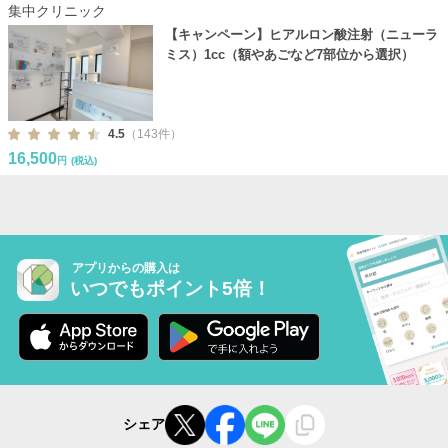
集中クリニック
【キャンペーン】ヒアルロン酸注射（ニューラ
ミス）1cc（額やあごなど7部位から選択）
4.5
（143件）
16,500
円
(税込)
アプリからの購入は
いつでもポイント5倍！
シェア