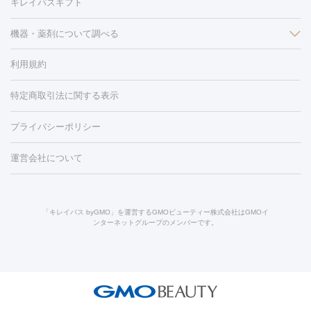
キレイパスギフト
フラクショナルレーザー
ピコフラクショナルレーザー
ダーマペ
脱毛（脇）
にんにく注射
ピアス穴あけ
AGA
医療脱毛
ン
機器・薬剤について調べる
ハイドラフェイシャル
ベルベットスキン
ポテンツァ
美
（胸）
ほくろ・いぼ切除
レーザー治療（ほくろ・いぼ除去）
容内服
タトゥー除去
医療痩身
傷跡治療
医療脱毛（おなか）
疲
利用規約
薬剤
労回復点滴・疲労回復注射
くま治療
切開施術
デリケートゾー
リジェノックス
クレヴィエル
ファットインパクト
ヒアルロニ
ほくろ・いぼ
ンケア
ホワイトニング
わきが治療
カベリン
隆鼻術
医療
特定商取引法に関する表示
ダーゼ
サリチル酸マクロゴールピーリング
ボライト
幹細胞培
CO2レーザー
脱毛（お尻）
ショッピングリフト
ガミースマイル治療
レーザ
養上清液
プライバシーポリシー
ー治療（しみ・くすみ）
水光注射（しみ・くすみ）
RF治療
レ
小顔・フェイスライン
ーザー治療（毛穴・ニキビ跡）
涙袋ヒアルロン酸
顎ヒアルロン
機器
運営会社について
HIFU（ハイフ）
糸リフト
ショッピングリフト
酸
唇ヒアルロン酸注射
水光注射（毛穴・ニキビ跡）
鼻ヒアル
ルメッカ
プラズマシャワー
ウルトラセルQプラス
BBL光治
ロン酸注射
医療脱毛（うなじ）
ヒアルロン酸注射（豊胸）
レ
痩身・ダイエット
療
メディオスター
ジェネシス
ウルトラアクセント
ウルト
ーザー治療（黒ずみ）
医療脱毛（指）
ダイエット点滴・ ダイエ
脂肪溶解注射
BNLS・BNLS neo
カベリン
輪郭注射（MLM）
「キレイパス byGMO」を運営するGMOビューティー株式会社はGMOイ
ラフォーマー（ウルトラフォーマーⅢ）
サーマクール
イントラ
ンターネットグループのメンバーです。
ット注射
レーザーピーリング
レーザー治療（しみスポット照
脂肪冷却
セル
イントラジェン
QスイッチYAGレーザー
Qスイッチルビ
射）
ベルベットスキン
レーザー治療（赤み改善）
マイクロボ
ーレーザー
ヴァンキッシュ
ミラドライ
フォトRF
美肌
トックス（ボトックスリフト）
クリーニング
GLP-1
セラミッ
美容点滴
美容注射
ケミカルピーリング
マッサージピール
その他
ク治療
医療脱毛（ヒゲ）
ポテンツァ
トラネキサム酸
ジェ
イオン導入
エレクトロポレーション
レーザーピーリング
美
リードファインリフト
肩こり注射
ドラッグデリバリー（ポテン
ントルマックスプロ
イボ取り
シミ取り
シミ取り（皮膚科）