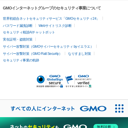
容内服
ツァ）
ハイドラジェントル
ルメッカ
ジェネシス
リジュラン
ラ
GMOインターネットグループのセキュリティ事業について
イムライト
Vビーム
シルファーム
スネコス
インモード
疲労回復・健康
世界初総合ネットセキュリティサービス「GMOセキュリティ24」
オリジオ
ミラノリピール
サーマジェン
リバースピール
パスワード漏洩診断
Webサイトリスク診断
プラセンタ注射
にんにく注射
オンダリフト
ジュベルック
ルビーフラクショナル
セキュリティ相談AIチャットボット
実在証明・盗聴対策
医療脱毛
サイバー攻撃対策（GMOサイバーセキュリティ byイエラエ）
医療脱毛（VIO）
医療脱毛
サイバー攻撃対策（GMO Flatt Security）
なりすまし対策
セキュリティ事業の軌跡
その他
二重埋没
アートメイク
ガミースマイル治療
オフィスホワイト
ニング
ピアス穴あけ
無料診断