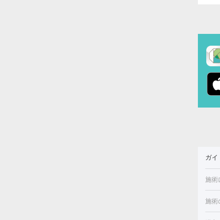
ガイ
施術
施術
美白
白玉
フォ