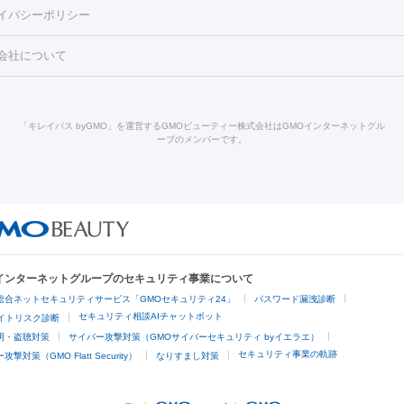
FU（ハイフ）
糸リフト
ショッピングリフト
イバシーポリシー
豊胸）
レーザー治療（黒ずみ）
医療脱毛（指）
ダイエット点滴・ 
ト注射
レーザーピーリング
レーザー治療（しみスポット照射）
ベ
・ダイエット
ッカ
プラズマシャワー
ウルトラセルQプラス
BBL光治療
メディ
会社について
キン
レーザー治療（赤み改善）
マイクロボトックス（ボトックスリフ
溶解注射
BNLS・BNLS neo
カベリン
輪郭注射（MLM）
脂肪冷
ジェネシス
ウルトラアクセント
ウルトラフォーマー（ウルトラフ
クリーニング
GLP-1
セラミック治療
医療脱毛（ヒゲ）
ポテ
）
サーマクール
イントラセル
イントラジェン
QスイッチYAGレ
トラネキサム酸
ジェントルマックスプロ
イボ取り
シミ取り
シ
「キレイパス byGMO」を運営するGMOビューティー株式会社はGMOインターネットグル
Qスイッチルビーレーザー
ヴァンキッシュ
ミラドライ
フォトRF
ープのメンバーです。
点滴
美容注射
ケミカルピーリング
マッサージピール
イオン導入
皮膚科）
ハイドラジェントル
ルメッカ
ジェネシス
リジュラン
レクトロポレーション
レーザーピーリング
美容内服
他
ライト
Vビーム
シルファーム
スネコス
インモード
オリジオ
ドファインリフト
肩こり注射
ドラッグデリバリー（ポテンツァ）
リピール
サーマジェン
リバースピール
オンダリフト
ジュベルッ
回復・健康
ビーフラクショナル
センタ注射
にんにく注射
Oインターネットグループのセキュリティ事業について
脱毛
総合ネットセキュリティサービス「GMOセキュリティ24」
パスワード漏洩診断
脱毛（VIO）
医療脱毛
セキュリティ相談AIチャットボット
サイトリスク診断
明・盗聴対策
サイバー攻撃対策（GMOサイバーセキュリティ byイエラエ）
他
セキュリティ事業の軌跡
撃対策（GMO Flatt Security）
なりすまし対策
埋没
アートメイク
ガミースマイル治療
オフィスホワイトニング
あけ