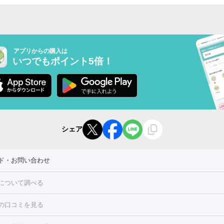
アプリからの購入は
いつでもポイント5倍！
シェア
ド・お問い合わせ
について調べる
の口コミを見る
点滴・白玉注射
高濃度ビタミンC点滴
美容内服
トフェイシャルM22
フラクショナルレーザー
レーザートーニング