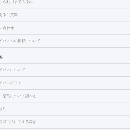
から利用までの流れ
ーリング
プラセンタ注射
イオン導入
HIFU（ハイフ）
白玉点滴
・そばかす・肝斑
あるご質問
高濃度ビタミンC点滴
糸リフト
ボトックス
ボツリヌストキシン
トフェイシャル
レーザートーニング
ピコレーザートーニング
フォ
トロポレーション
ダーマペン
ピコフラクショナルレーザー
ピコレ
ラス
美容内服
い合わせ
ニング
ハイドラフェイシャル
マッサージピール
脂肪溶解注射
美
美容注射
フォトRF
PRP皮膚再生療法
脂肪冷却
医療脱毛（顔）
イパスへの掲載について
・たるみ
毛（全身）
医療脱毛（あし）
医療脱毛（VIO）
水光注射（ハリ・美
ルロン酸注射
ボトックス注射
ボツリヌストキシン注射
水光注射
レーザー治療（ハリ・美肌）
光治療（フォトフェイシャルなど）
他
再生療法
RF治療（テノール）
スネコス注射
美容内服
ク
BNLS
二重埋没
医療脱毛（背中）
医療脱毛（うで）
医療脱
イパスについて
・ニキビ跡
）
にんにく注射
ピアス穴あけ
AGA
医療脱毛（胸）
ほくろ・
クショナルレーザー
ピコフラクショナルレーザー
ダーマペン
ハイ
レーザー治療（ほくろ・いぼ除去）
タトゥー除去
医療痩身
傷跡
イパスギフト
シャル
ベルベットスキン
ポテンツァ
美容内服
医療脱毛（おなか）
疲労回復点滴・疲労回復注射
くま治療
切開施
・薬剤について調べる
リケートゾーンケア
ホワイトニング
わきが治療
カベリン
隆鼻術
ろ・いぼ
毛（お尻）
ショッピングリフト
ガミースマイル治療
レーザー治療
規約
2レーザー
くすみ）
水光注射（しみ・くすみ）
RF治療
レーザー治療（毛穴・
ェノックス
クレヴィエル
ファットインパクト
ヒアルロニダーゼ
）
涙袋ヒアルロン酸
顎ヒアルロン酸
唇ヒアルロン酸注射
水光注
商取引法に関する表示
・フェイスライン
酸マクロゴールピーリング
ボライト
幹細胞培養上清液
穴・ニキビ跡）
鼻ヒアルロン酸注射
医療脱毛（うなじ）
ヒアルロ