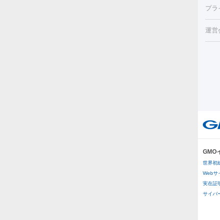
HI
プラ
射（
機器
エッ
痩身
ルメ
運営
トス
脂肪
ター
ト）
ーⅢ
美肌
ァ
ー
美容
り（
エ
その
イム
リー
ラノ
疲労
ル
プラ
GM
医療
世界初
医療
Web
実在証
その
サイバー攻
二重
ス穴