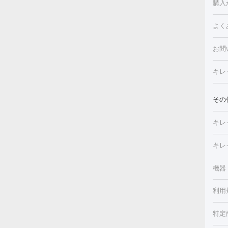
購入
ルピ
しみ
よく
注射
フォ
レク
クプ
お問
トー
滴・
キレ
しわ
療脱
ヒア
肌）
その
皮膚
メイ
キレ
毛穴
（脇
フラ
切除
キレ
ェイ
療
機器
デ
ほく
療脱
利用
薬剤
CO
み・
リジ
ビ跡
特定
小顔
チル
（毛