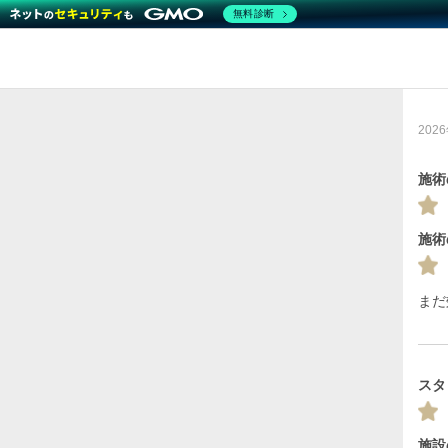
無料診断
20
施術
施術
まだ
スタ
施設