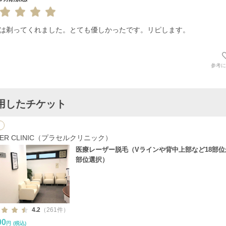
は剃ってくれました。とても優しかったです。リピします。
参考に
用したチケット
CER CLINIC（プラセルクリニック）
医療レーザー脱毛（Vラインや背中上部など18部位
部位選択）
4.2
（261件）
00
円
(税込)