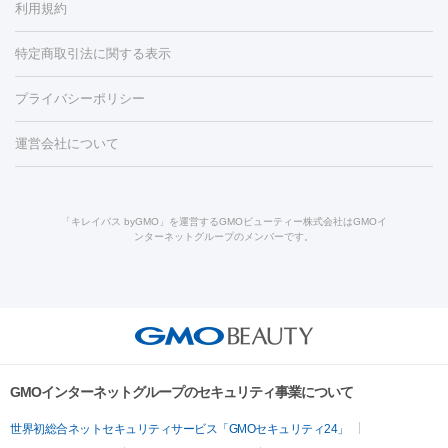
利用規約
薬剤
労回復点滴・疲労回復注射
くま治療
切開施術
デリケートゾー
リジェノックス
クレヴィエル
ファットインパクト
ヒアルロニ
ほくろ・いぼ
ンケア
ホワイトニング
わきが治療
カベリン
隆鼻術
医療
特定商取引法に関する表示
ダーゼ
サリチル酸マクロゴールピーリング
ボライト
幹細胞培
CO2レーザー
脱毛（お尻）
ショッピングリフト
ガミースマイル治療
レーザ
養上清液
プライバシーポリシー
ー治療（しみ・くすみ）
水光注射（しみ・くすみ）
RF治療
レ
小顔・フェイスライン
ーザー治療（毛穴・ニキビ跡）
涙袋ヒアルロン酸
顎ヒアルロン
機器
運営会社について
HIFU（ハイフ）
糸リフト
ショッピングリフト
酸
唇ヒアルロン酸注射
水光注射（毛穴・ニキビ跡）
鼻ヒアル
ルメッカ
プラズマシャワー
ウルトラセルQプラス
BBL光治
ロン酸注射
医療脱毛（うなじ）
ヒアルロン酸注射（豊胸）
レ
痩身・ダイエット
療
メディオスター
ジェネシス
ウルトラアクセント
ウルト
ーザー治療（黒ずみ）
医療脱毛（指）
ダイエット点滴・ ダイエ
脂肪溶解注射
BNLS・BNLS neo
カベリン
輪郭注射（MLM）
「キレイパス byGMO」を運営するGMOビューティー株式会社はGMOイ
ラフォーマー（ウルトラフォーマーⅢ）
サーマクール
イントラ
ンターネットグループのメンバーです。
ット注射
レーザーピーリング
レーザー治療（しみスポット照
脂肪冷却
セル
イントラジェン
QスイッチYAGレーザー
Qスイッチルビ
射）
ベルベットスキン
レーザー治療（赤み改善）
マイクロボ
ーレーザー
ヴァンキッシュ
ミラドライ
フォトRF
美肌
トックス（ボトックスリフト）
クリーニング
GLP-1
セラミッ
美容点滴
美容注射
ケミカルピーリング
マッサージピール
その他
ク治療
医療脱毛（ヒゲ）
ポテンツァ
トラネキサム酸
ジェ
イオン導入
エレクトロポレーション
レーザーピーリング
美
リードファインリフト
肩こり注射
ドラッグデリバリー（ポテン
ントルマックスプロ
イボ取り
シミ取り
シミ取り（皮膚科）
容内服
ツァ）
ハイドラジェントル
ルメッカ
ジェネシス
リジュラン
ラ
GMOインターネットグループのセキュリティ事業について
イムライト
Vビーム
シルファーム
スネコス
インモード
疲労回復・健康
世界初総合ネットセキュリティサービス「GMOセキュリティ24」
オリジオ
ミラノリピール
サーマジェン
リバースピール