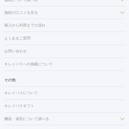
施術の口コミを見る
美白
白玉点滴・白玉注射
高濃度ビタミンC点滴
美容内服
フォトフェイシャルM22
フラクショナルレーザー
レーザートーニ
購入から利用までの流れ
ング
ケミカルピーリング
プラセンタ注射
イオン導入
しみ・そばかす・肝斑
よくあるご質問
HIFU（ハイフ）
白玉点滴・白玉注射
高濃度ビタミンC点滴
フォトフェイシャル
レーザートーニング
ピコレーザートーニン
糸リフト
ボトックス
ボツリヌストキシン
エレクトロポレー
グ
フォトシルクプラス
美容内服
お問い合わせ
ション
ダーマペン
ピコフラクショナルレーザー
ピコレーザー
トーニング
ハイドラフェイシャル
マッサージピール
脂肪溶解
キレイパスへの掲載について
しわ・たるみ
注射
美容点滴・美容注射
フォトRF
PRP皮膚再生療法
脂肪
ヒアルロン酸注射
ボトックス注射
ボツリヌストキシン注射
水
冷却
医療脱毛（顔）
医療脱毛（全身）
医療脱毛（あし）
その他
光注射
PRP皮膚再生療法
RF治療（テノール）
スネコス注射
医療脱毛（VIO）
水光注射（ハリ・美肌）
レーザー治療（ハ
美容内服
キレイパスについて
リ・美肌）
光治療（フォトフェイシャルなど）
アートメイク
毛穴・ニキビ跡
BNLS
二重埋没
医療脱毛（背中）
医療脱毛（うで）
医療
キレイパスギフト
フラクショナルレーザー
ピコフラクショナルレーザー
ダーマペ
脱毛（脇）
にんにく注射
ピアス穴あけ
AGA
医療脱毛
ン
機器・薬剤について調べる
ハイドラフェイシャル
ベルベットスキン
ポテンツァ
美
（胸）
ほくろ・いぼ切除
レーザー治療（ほくろ・いぼ除去）
容内服
タトゥー除去
医療痩身
傷跡治療
医療脱毛（おなか）
疲