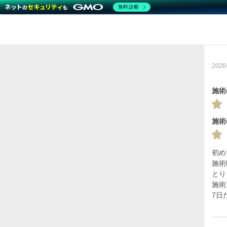
無料診断
202
施術
施術
初め
施術
とり
施術
7日