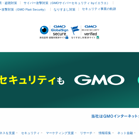
明・盗聴対策
サイバー攻撃対策（GMOサイバーセキュリティ byイエラエ）
他
セキュリティ事業の軌跡
撃対策（GMO Flatt Security）
なりすまし対策
埋没
アートメイク
ガミースマイル治療
オフィスホワイトニング
あけ
ネスを支援
セキュリティ
マーケティング支援
リサーチ
情報収集
ネット金融