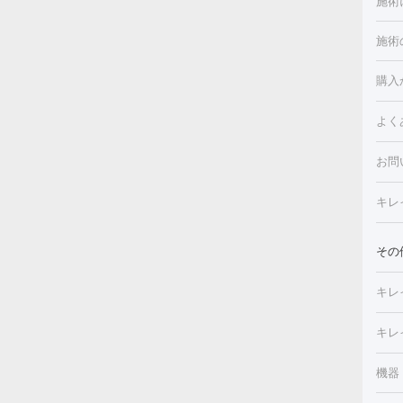
施術
施術
美白
白玉
フォ
購入
ルピ
しみ
よく
注射
フォ
レク
クプ
お問
トー
滴・
キレ
しわ
療脱
ヒア
肌）
その
皮膚
メイ
キレ
毛穴
（脇
フラ
切除
キレ
ェイ
療
機器
デ
ほく
療脱