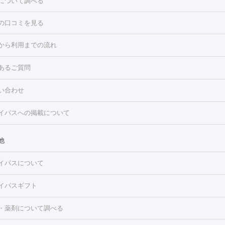
について調べる
の口コミを見る
点滴・白玉注射
高濃度ビタミンC点滴
美容内服
トフェイシャルM22
フラクショナルレーザー
レーザートーニング
から利用までの流れ
ーリング
プラセンタ注射
イオン導入
HIFU（ハイフ）
白玉点滴
・そばかす・肝斑
あるご質問
高濃度ビタミンC点滴
糸リフト
ボトックス
ボツリヌストキシン
トフェイシャル
レーザートーニング
ピコレーザートーニング
フォ
トロポレーション
ダーマペン
ピコフラクショナルレーザー
ピコレ
ラス
美容内服
い合わせ
ニング
ハイドラフェイシャル
マッサージピール
脂肪溶解注射
美
美容注射
フォトRF
PRP皮膚再生療法
脂肪冷却
医療脱毛（顔）
イパスへの掲載について
・たるみ
毛（全身）
医療脱毛（あし）
医療脱毛（VIO）
水光注射（ハリ・美
ルロン酸注射
ボトックス注射
ボツリヌストキシン注射
水光注射
レーザー治療（ハリ・美肌）
光治療（フォトフェイシャルなど）
他
再生療法
RF治療（テノール）
スネコス注射
美容内服
ク
BNLS
二重埋没
医療脱毛（背中）
医療脱毛（うで）
医療脱
イパスについて
・ニキビ跡
）
にんにく注射
ピアス穴あけ
AGA
医療脱毛（胸）
ほくろ・
クショナルレーザー
ピコフラクショナルレーザー
ダーマペン
ハイ
レーザー治療（ほくろ・いぼ除去）
タトゥー除去
医療痩身
傷跡
イパスギフト
シャル
ベルベットスキン
ポテンツァ
美容内服
医療脱毛（おなか）
疲労回復点滴・疲労回復注射
くま治療
切開施
・薬剤について調べる
リケートゾーンケア
ホワイトニング
わきが治療
カベリン
隆鼻術
ろ・いぼ
毛（お尻）
ショッピングリフト
ガミースマイル治療
レーザー治療