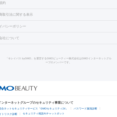
規約
2レーザー
くすみ）
水光注射（しみ・くすみ）
RF治療
レーザー治療（毛穴・
ェノックス
クレヴィエル
ファットインパクト
ヒアルロニダーゼ
）
涙袋ヒアルロン酸
顎ヒアルロン酸
唇ヒアルロン酸注射
水光注
商取引法に関する表示
・フェイスライン
酸マクロゴールピーリング
ボライト
幹細胞培養上清液
穴・ニキビ跡）
鼻ヒアルロン酸注射
医療脱毛（うなじ）
ヒアルロ
FU（ハイフ）
糸リフト
ショッピングリフト
イバシーポリシー
豊胸）
レーザー治療（黒ずみ）
医療脱毛（指）
ダイエット点滴・ 
ト注射
レーザーピーリング
レーザー治療（しみスポット照射）
ベ
・ダイエット
ッカ
プラズマシャワー
ウルトラセルQプラス
BBL光治療
メディ
会社について
キン
レーザー治療（赤み改善）
マイクロボトックス（ボトックスリフ
溶解注射
BNLS・BNLS neo
カベリン
輪郭注射（MLM）
脂肪冷
ジェネシス
ウルトラアクセント
ウルトラフォーマー（ウルトラフ
クリーニング
GLP-1
セラミック治療
医療脱毛（ヒゲ）
ポテ
）
サーマクール
イントラセル
イントラジェン
QスイッチYAGレ
トラネキサム酸
ジェントルマックスプロ
イボ取り
シミ取り
シ
「キレイパス byGMO」を運営するGMOビューティー株式会社はGMOインターネットグル
Qスイッチルビーレーザー
ヴァンキッシュ
ミラドライ
フォトRF
ープのメンバーです。
点滴
美容注射
ケミカルピーリング
マッサージピール
イオン導入
皮膚科）
ハイドラジェントル
ルメッカ
ジェネシス
リジュラン
レクトロポレーション
レーザーピーリング
美容内服
他
ライト
Vビーム
シルファーム
スネコス
インモード
オリジオ
ドファインリフト
肩こり注射
ドラッグデリバリー（ポテンツァ）
リピール
サーマジェン
リバースピール
オンダリフト
ジュベルッ
回復・健康
ビーフラクショナル
センタ注射
にんにく注射
Oインターネットグループのセキュリティ事業について
脱毛
総合ネットセキュリティサービス「GMOセキュリティ24」
パスワード漏洩診断
脱毛（VIO）
医療脱毛
セキュリティ相談AIチャットボット
サイトリスク診断