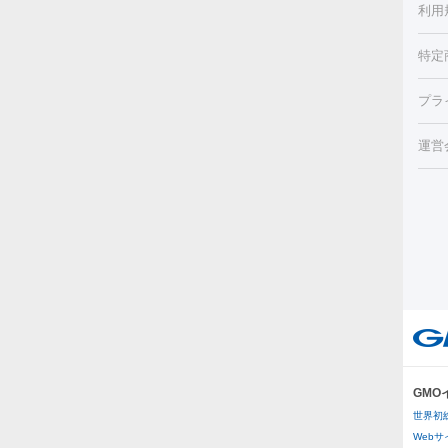
利用
薬剤
CO
み・
リジ
ビ跡
特定
小顔
チル
（毛
HI
プラ
射（
機器
エッ
痩身
ルメ
運営
トス
脂肪
ター
ト）
ーⅢ
美肌
ァ
ー
美容
り（
エ
その
イム
リー
ラノ
疲労
ル
プラ
GM
医療
世界初
医療
Web