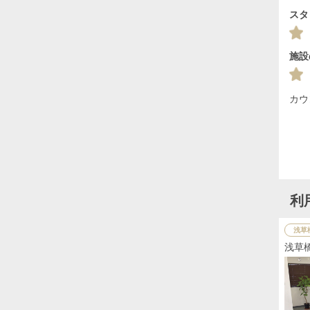
スタ
施設
カウ
利
浅草
浅草