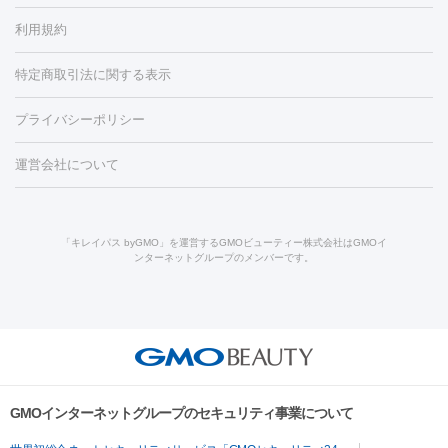
容内服
タトゥー除去
医療痩身
傷跡治療
医療脱毛（おなか）
疲
利用規約
薬剤
労回復点滴・疲労回復注射
くま治療
切開施術
デリケートゾー
リジェノックス
クレヴィエル
ファットインパクト
ヒアルロニ
ほくろ・いぼ
ンケア
ホワイトニング
わきが治療
カベリン
隆鼻術
医療
特定商取引法に関する表示
ダーゼ
サリチル酸マクロゴールピーリング
ボライト
幹細胞培
CO2レーザー
脱毛（お尻）
ショッピングリフト
ガミースマイル治療
レーザ
養上清液
プライバシーポリシー
ー治療（しみ・くすみ）
水光注射（しみ・くすみ）
RF治療
レ
小顔・フェイスライン
ーザー治療（毛穴・ニキビ跡）
涙袋ヒアルロン酸
顎ヒアルロン
機器
運営会社について
HIFU（ハイフ）
糸リフト
ショッピングリフト
酸
唇ヒアルロン酸注射
水光注射（毛穴・ニキビ跡）
鼻ヒアル
ルメッカ
プラズマシャワー
ウルトラセルQプラス
BBL光治
ロン酸注射
医療脱毛（うなじ）
ヒアルロン酸注射（豊胸）
レ
痩身・ダイエット
療
メディオスター
ジェネシス
ウルトラアクセント
ウルト
ーザー治療（黒ずみ）
医療脱毛（指）
ダイエット点滴・ ダイエ
脂肪溶解注射
BNLS・BNLS neo
カベリン
輪郭注射（MLM）
「キレイパス byGMO」を運営するGMOビューティー株式会社はGMOイ
ラフォーマー（ウルトラフォーマーⅢ）
サーマクール
イントラ
ンターネットグループのメンバーです。
ット注射
レーザーピーリング
レーザー治療（しみスポット照
脂肪冷却
セル
イントラジェン
QスイッチYAGレーザー
Qスイッチルビ
射）
ベルベットスキン
レーザー治療（赤み改善）
マイクロボ
ーレーザー
ヴァンキッシュ
ミラドライ
フォトRF
美肌
トックス（ボトックスリフト）
クリーニング
GLP-1
セラミッ
美容点滴
美容注射
ケミカルピーリング
マッサージピール
その他
ク治療
医療脱毛（ヒゲ）
ポテンツァ
トラネキサム酸
ジェ
イオン導入
エレクトロポレーション
レーザーピーリング
美
リードファインリフト
肩こり注射
ドラッグデリバリー（ポテン
ントルマックスプロ
イボ取り
シミ取り
シミ取り（皮膚科）
容内服
ツァ）
ハイドラジェントル
ルメッカ
ジェネシス
リジュラン
ラ
GMOインターネットグループのセキュリティ事業について
イムライト
Vビーム
シルファーム
スネコス
インモード