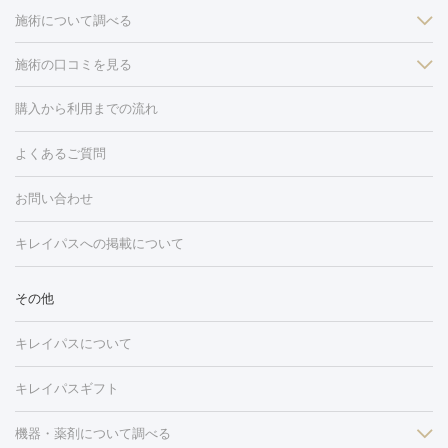
施術について調べる
施術の口コミを見る
美白
白玉点滴・白玉注射
高濃度ビタミンC点滴
美容内服
フォトフェイシャルM22
フラクショナルレーザー
レーザートーニ
購入から利用までの流れ
ング
ケミカルピーリング
プラセンタ注射
イオン導入
しみ・そばかす・肝斑
よくあるご質問
HIFU（ハイフ）
白玉点滴・白玉注射
高濃度ビタミンC点滴
フォトフェイシャル
レーザートーニング
ピコレーザートーニン
糸リフト
ボトックス
ボツリヌストキシン
エレクトロポレー
グ
フォトシルクプラス
美容内服
お問い合わせ
ション
ダーマペン
ピコフラクショナルレーザー
ピコレーザー
トーニング
ハイドラフェイシャル
マッサージピール
脂肪溶解
キレイパスへの掲載について
しわ・たるみ
注射
美容点滴・美容注射
フォトRF
PRP皮膚再生療法
脂肪
ヒアルロン酸注射
ボトックス注射
ボツリヌストキシン注射
水
冷却
医療脱毛（顔）
医療脱毛（全身）
医療脱毛（あし）
その他
光注射
PRP皮膚再生療法
RF治療（テノール）
スネコス注射
医療脱毛（VIO）
水光注射（ハリ・美肌）
レーザー治療（ハ
美容内服
キレイパスについて
リ・美肌）
光治療（フォトフェイシャルなど）
アートメイク
毛穴・ニキビ跡
BNLS
二重埋没
医療脱毛（背中）
医療脱毛（うで）
医療
キレイパスギフト
フラクショナルレーザー
ピコフラクショナルレーザー
ダーマペ
脱毛（脇）
にんにく注射
ピアス穴あけ
AGA
医療脱毛
ン
機器・薬剤について調べる
ハイドラフェイシャル
ベルベットスキン
ポテンツァ
美
（胸）
ほくろ・いぼ切除
レーザー治療（ほくろ・いぼ除去）