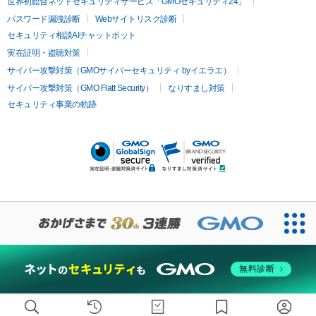
疲労回復・健康
世界初総合ネットセキュリティサービス「GMOセキュリティ24」
オリジオ
ミラノリピール
サーマジェン
リバースピール
パスワード漏洩診断
Webサイトリスク診断
プラセンタ注射
にんにく注射
オンダリフト
ジュベルック
ルビーフラクショナル
セキュリティ相談AIチャットボット
実在証明・盗聴対策
医療脱毛
サイバー攻撃対策（GMOサイバーセキュリティ byイエラエ）
医療脱毛（VIO）
医療脱毛
サイバー攻撃対策（GMO Flatt Security）
なりすまし対策
セキュリティ事業の軌跡
その他
二重埋没
アートメイク
ガミースマイル治療
オフィスホワイト
ニング
ピアス穴あけ
無料診断