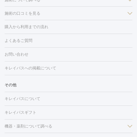
施術の口コミを見る
美白
白玉点滴・白玉注射
高濃度ビタミンC点滴
美容内服
フォトフェイシャルM22
フラクショナルレーザー
レーザートーニ
購入から利用までの流れ
ング
ケミカルピーリング
プラセンタ注射
イオン導入
しみ・そばかす・肝斑
よくあるご質問
HIFU（ハイフ）
白玉点滴・白玉注射
高濃度ビタミンC点滴
フォトフェイシャル
レーザートーニング
ピコレーザートーニン
糸リフト
ボトックス
ボツリヌストキシン
エレクトロポレー
グ
フォトシルクプラス
美容内服
お問い合わせ
ション
ダーマペン
ピコフラクショナルレーザー
ピコレーザー
トーニング
ハイドラフェイシャル
マッサージピール
脂肪溶解
キレイパスへの掲載について
しわ・たるみ
注射
美容点滴・美容注射
フォトRF
PRP皮膚再生療法
脂肪
ヒアルロン酸注射
ボトックス注射
ボツリヌストキシン注射
水
冷却
医療脱毛（顔）
医療脱毛（全身）
医療脱毛（あし）
その他
光注射
PRP皮膚再生療法
RF治療（テノール）
スネコス注射
医療脱毛（VIO）
水光注射（ハリ・美肌）
レーザー治療（ハ
美容内服
キレイパスについて
リ・美肌）
光治療（フォトフェイシャルなど）
アートメイク
毛穴・ニキビ跡
BNLS
二重埋没
医療脱毛（背中）
医療脱毛（うで）
医療
キレイパスギフト
フラクショナルレーザー
ピコフラクショナルレーザー
ダーマペ
脱毛（脇）
にんにく注射
ピアス穴あけ
AGA
医療脱毛
ン
機器・薬剤について調べる
ハイドラフェイシャル
ベルベットスキン
ポテンツァ
美
（胸）
ほくろ・いぼ切除
レーザー治療（ほくろ・いぼ除去）
容内服
タトゥー除去
医療痩身
傷跡治療
医療脱毛（おなか）
疲