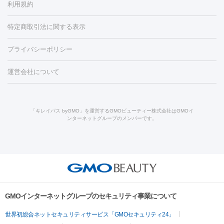
利用規約
薬剤
労回復点滴・疲労回復注射
くま治療
切開施術
デリケートゾー
リジェノックス
クレヴィエル
ファットインパクト
ヒアルロニ
ほくろ・いぼ
ンケア
ホワイトニング
わきが治療
カベリン
隆鼻術
医療
特定商取引法に関する表示
ダーゼ
サリチル酸マクロゴールピーリング
ボライト
幹細胞培
CO2レーザー
脱毛（お尻）
ショッピングリフト
ガミースマイル治療
レーザ
養上清液
プライバシーポリシー
ー治療（しみ・くすみ）
水光注射（しみ・くすみ）
RF治療
レ
小顔・フェイスライン
ーザー治療（毛穴・ニキビ跡）
涙袋ヒアルロン酸
顎ヒアルロン
機器
運営会社について
HIFU（ハイフ）
糸リフト
ショッピングリフト
酸
唇ヒアルロン酸注射
水光注射（毛穴・ニキビ跡）
鼻ヒアル
ルメッカ
プラズマシャワー
ウルトラセルQプラス
BBL光治
ロン酸注射
医療脱毛（うなじ）
ヒアルロン酸注射（豊胸）
レ
痩身・ダイエット
療
メディオスター
ジェネシス
ウルトラアクセント
ウルト
ーザー治療（黒ずみ）
医療脱毛（指）
ダイエット点滴・ ダイエ
脂肪溶解注射
BNLS・BNLS neo
カベリン
輪郭注射（MLM）
「キレイパス byGMO」を運営するGMOビューティー株式会社はGMOイ
ラフォーマー（ウルトラフォーマーⅢ）
サーマクール
イントラ
ンターネットグループのメンバーです。
ット注射
レーザーピーリング
レーザー治療（しみスポット照
脂肪冷却
セル
イントラジェン
QスイッチYAGレーザー
Qスイッチルビ
射）
ベルベットスキン
レーザー治療（赤み改善）
マイクロボ
ーレーザー
ヴァンキッシュ
ミラドライ
フォトRF
美肌
トックス（ボトックスリフト）
クリーニング
GLP-1
セラミッ
美容点滴
美容注射
ケミカルピーリング
マッサージピール
その他
ク治療
医療脱毛（ヒゲ）
ポテンツァ
トラネキサム酸
ジェ
イオン導入
エレクトロポレーション
レーザーピーリング
美
リードファインリフト
肩こり注射
ドラッグデリバリー（ポテン
ントルマックスプロ
イボ取り
シミ取り
シミ取り（皮膚科）
容内服
ツァ）
ハイドラジェントル
ルメッカ
ジェネシス
リジュラン
ラ
GMOインターネットグループのセキュリティ事業について
イムライト
Vビーム
シルファーム
スネコス
インモード
疲労回復・健康
世界初総合ネットセキュリティサービス「GMOセキュリティ24」
オリジオ
ミラノリピール
サーマジェン
リバースピール