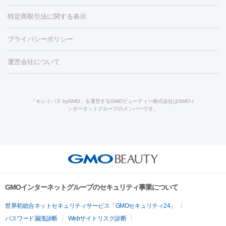
労回復点滴・疲労回復注射
くま治療
切開施術
デリケートゾー
リジェノックス
クレヴィエル
ファットインパクト
ヒアルロニ
ほくろ・いぼ
ンケア
ホワイトニング
わきが治療
カベリン
隆鼻術
医療
特定商取引法に関する表示
ダーゼ
サリチル酸マクロゴールピーリング
ボライト
幹細胞培
CO2レーザー
脱毛（お尻）
ショッピングリフト
ガミースマイル治療
レーザ
養上清液
プライバシーポリシー
ー治療（しみ・くすみ）
水光注射（しみ・くすみ）
RF治療
レ
小顔・フェイスライン
ーザー治療（毛穴・ニキビ跡）
涙袋ヒアルロン酸
顎ヒアルロン
機器
運営会社について
HIFU（ハイフ）
糸リフト
ショッピングリフト
酸
唇ヒアルロン酸注射
水光注射（毛穴・ニキビ跡）
鼻ヒアル
ルメッカ
プラズマシャワー
ウルトラセルQプラス
BBL光治
ロン酸注射
医療脱毛（うなじ）
ヒアルロン酸注射（豊胸）
レ
痩身・ダイエット
療
メディオスター
ジェネシス
ウルトラアクセント
ウルト
ーザー治療（黒ずみ）
医療脱毛（指）
ダイエット点滴・ ダイエ
脂肪溶解注射
BNLS・BNLS neo
カベリン
輪郭注射（MLM）
「キレイパス byGMO」を運営するGMOビューティー株式会社はGMOイ
ラフォーマー（ウルトラフォーマーⅢ）
サーマクール
イントラ
ンターネットグループのメンバーです。
ット注射
レーザーピーリング
レーザー治療（しみスポット照
脂肪冷却
セル
イントラジェン
QスイッチYAGレーザー
Qスイッチルビ
射）
ベルベットスキン
レーザー治療（赤み改善）
マイクロボ
ーレーザー
ヴァンキッシュ
ミラドライ
フォトRF
美肌
トックス（ボトックスリフト）
クリーニング
GLP-1
セラミッ
美容点滴
美容注射
ケミカルピーリング
マッサージピール
その他
ク治療
医療脱毛（ヒゲ）
ポテンツァ
トラネキサム酸
ジェ
イオン導入
エレクトロポレーション
レーザーピーリング
美
リードファインリフト
肩こり注射
ドラッグデリバリー（ポテン
ントルマックスプロ
イボ取り
シミ取り
シミ取り（皮膚科）
容内服
ツァ）
ハイドラジェントル
ルメッカ
ジェネシス
リジュラン
ラ
GMOインターネットグループのセキュリティ事業について
イムライト
Vビーム
シルファーム
スネコス
インモード
疲労回復・健康
世界初総合ネットセキュリティサービス「GMOセキュリティ24」
オリジオ
ミラノリピール
サーマジェン
リバースピール
パスワード漏洩診断
Webサイトリスク診断
プラセンタ注射
にんにく注射