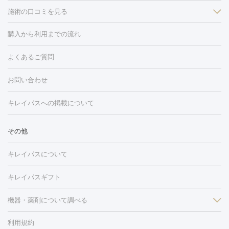
施術の口コミを見る
美白
白玉点滴・白玉注射
高濃度ビタミンC点滴
美容内服
フォトフェイシャルM22
フラクショナルレーザー
レーザートーニ
購入から利用までの流れ
ング
ケミカルピーリング
プラセンタ注射
イオン導入
しみ・そばかす・肝斑
よくあるご質問
HIFU（ハイフ）
白玉点滴・白玉注射
高濃度ビタミンC点滴
フォトフェイシャル
レーザートーニング
ピコレーザートーニン
糸リフト
ボトックス
ボツリヌストキシン
エレクトロポレー
グ
フォトシルクプラス
美容内服
お問い合わせ
ション
ダーマペン
ピコフラクショナルレーザー
ピコレーザー
トーニング
ハイドラフェイシャル
マッサージピール
脂肪溶解
キレイパスへの掲載について
しわ・たるみ
注射
美容点滴・美容注射
フォトRF
PRP皮膚再生療法
脂肪
ヒアルロン酸注射
ボトックス注射
ボツリヌストキシン注射
水
冷却
医療脱毛（顔）
医療脱毛（全身）
医療脱毛（あし）
その他
光注射
PRP皮膚再生療法
RF治療（テノール）
スネコス注射
医療脱毛（VIO）
水光注射（ハリ・美肌）
レーザー治療（ハ
美容内服
キレイパスについて
リ・美肌）
光治療（フォトフェイシャルなど）
アートメイク
毛穴・ニキビ跡
BNLS
二重埋没
医療脱毛（背中）
医療脱毛（うで）
医療
キレイパスギフト
フラクショナルレーザー
ピコフラクショナルレーザー
ダーマペ
脱毛（脇）
にんにく注射
ピアス穴あけ
AGA
医療脱毛
ン
機器・薬剤について調べる
ハイドラフェイシャル
ベルベットスキン
ポテンツァ
美
（胸）
ほくろ・いぼ切除
レーザー治療（ほくろ・いぼ除去）
容内服
タトゥー除去
医療痩身
傷跡治療
医療脱毛（おなか）
疲
利用規約
薬剤