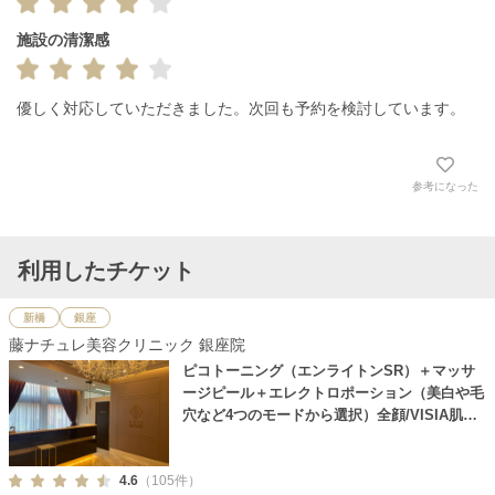
施設の清潔感
優しく対応していただきました。次回も予約を検討しています。
参考になった
利用したチケット
新橋
銀座
藤ナチュレ美容クリニック 銀座院
ピコトーニング（エンライトンSR）＋マッサ
ージピール＋エレクトロポーション（美白や毛
穴など4つのモードから選択）全顔/VISIA肌診
断付き
4.6
（105件）