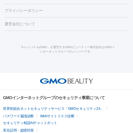
ダーゼ
サリチル酸マクロゴールピーリング
ボライト
幹細胞培
CO2レーザー
脱毛（お尻）
ショッピングリフト
ガミースマイル治療
レーザ
養上清液
プライバシーポリシー
ー治療（しみ・くすみ）
水光注射（しみ・くすみ）
RF治療
レ
小顔・フェイスライン
ーザー治療（毛穴・ニキビ跡）
涙袋ヒアルロン酸
顎ヒアルロン
機器
運営会社について
HIFU（ハイフ）
糸リフト
ショッピングリフト
酸
唇ヒアルロン酸注射
水光注射（毛穴・ニキビ跡）
鼻ヒアル
ルメッカ
プラズマシャワー
ウルトラセルQプラス
BBL光治
ロン酸注射
医療脱毛（うなじ）
ヒアルロン酸注射（豊胸）
レ
痩身・ダイエット
療
メディオスター
ジェネシス
ウルトラアクセント
ウルト
ーザー治療（黒ずみ）
医療脱毛（指）
ダイエット点滴・ ダイエ
脂肪溶解注射
BNLS・BNLS neo
カベリン
輪郭注射（MLM）
「キレイパス byGMO」を運営するGMOビューティー株式会社はGMOイ
ラフォーマー（ウルトラフォーマーⅢ）
サーマクール
イントラ
ンターネットグループのメンバーです。
ット注射
レーザーピーリング
レーザー治療（しみスポット照
脂肪冷却
セル
イントラジェン
QスイッチYAGレーザー
Qスイッチルビ
射）
ベルベットスキン
レーザー治療（赤み改善）
マイクロボ
ーレーザー
ヴァンキッシュ
ミラドライ
フォトRF
美肌
トックス（ボトックスリフト）
クリーニング
GLP-1
セラミッ
美容点滴
美容注射
ケミカルピーリング
マッサージピール
その他
ク治療
医療脱毛（ヒゲ）
ポテンツァ
トラネキサム酸
ジェ
イオン導入
エレクトロポレーション
レーザーピーリング
美
リードファインリフト
肩こり注射
ドラッグデリバリー（ポテン
ントルマックスプロ
イボ取り
シミ取り
シミ取り（皮膚科）
容内服
ツァ）
ハイドラジェントル
ルメッカ
ジェネシス
リジュラン
ラ
GMOインターネットグループのセキュリティ事業について
イムライト
Vビーム
シルファーム
スネコス
インモード
疲労回復・健康
世界初総合ネットセキュリティサービス「GMOセキュリティ24」
オリジオ
ミラノリピール
サーマジェン
リバースピール
パスワード漏洩診断
Webサイトリスク診断
プラセンタ注射
にんにく注射
オンダリフト
ジュベルック
ルビーフラクショナル
セキュリティ相談AIチャットボット
実在証明・盗聴対策
医療脱毛