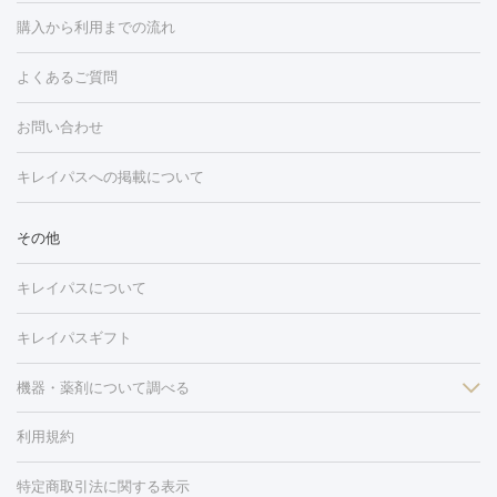
白玉点滴・白玉注射
高濃度ビタミンC点滴
美容内服
フォトフェイシャルM22
フラクショナルレーザー
レーザートーニ
購入から利用までの流れ
ング
ケミカルピーリング
プラセンタ注射
イオン導入
しみ・そばかす・肝斑
よくあるご質問
HIFU（ハイフ）
白玉点滴・白玉注射
高濃度ビタミンC点滴
フォトフェイシャル
レーザートーニング
ピコレーザートーニン
糸リフト
ボトックス
ボツリヌストキシン
エレクトロポレー
グ
フォトシルクプラス
美容内服
お問い合わせ
ション
ダーマペン
ピコフラクショナルレーザー
ピコレーザー
トーニング
ハイドラフェイシャル
マッサージピール
脂肪溶解
キレイパスへの掲載について
しわ・たるみ
注射
美容点滴・美容注射
フォトRF
PRP皮膚再生療法
脂肪
ヒアルロン酸注射
ボトックス注射
ボツリヌストキシン注射
水
冷却
医療脱毛（顔）
医療脱毛（全身）
医療脱毛（あし）
その他
光注射
PRP皮膚再生療法
RF治療（テノール）
スネコス注射
医療脱毛（VIO）
水光注射（ハリ・美肌）
レーザー治療（ハ
美容内服
キレイパスについて
リ・美肌）
光治療（フォトフェイシャルなど）
アートメイク
毛穴・ニキビ跡
BNLS
二重埋没
医療脱毛（背中）
医療脱毛（うで）
医療
キレイパスギフト
フラクショナルレーザー
ピコフラクショナルレーザー
ダーマペ
脱毛（脇）
にんにく注射
ピアス穴あけ
AGA
医療脱毛
ン
機器・薬剤について調べる
ハイドラフェイシャル
ベルベットスキン
ポテンツァ
美
（胸）
ほくろ・いぼ切除
レーザー治療（ほくろ・いぼ除去）
容内服
タトゥー除去
医療痩身
傷跡治療
医療脱毛（おなか）
疲
利用規約
薬剤
労回復点滴・疲労回復注射
くま治療
切開施術
デリケートゾー
リジェノックス
クレヴィエル
ファットインパクト
ヒアルロニ
ほくろ・いぼ
ンケア
ホワイトニング
わきが治療
カベリン
隆鼻術
医療
特定商取引法に関する表示