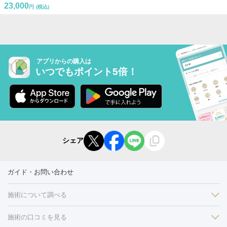
23,000
円
(税込)
アプリからの購入は
いつでもポイント5倍！
シェア
ガイド・お問い合わせ
施術について調べる
施術の口コミを見る
美白