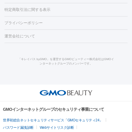
労回復点滴・疲労回復注射
くま治療
切開施術
デリケートゾー
リジェノックス
クレヴィエル
ファットインパクト
ヒアルロニ
ほくろ・いぼ
ンケア
ホワイトニング
わきが治療
カベリン
隆鼻術
医療
特定商取引法に関する表示
ダーゼ
サリチル酸マクロゴールピーリング
ボライト
幹細胞培
CO2レーザー
脱毛（お尻）
ショッピングリフト
ガミースマイル治療
レーザ
養上清液
プライバシーポリシー
ー治療（しみ・くすみ）
水光注射（しみ・くすみ）
RF治療
レ
小顔・フェイスライン
ーザー治療（毛穴・ニキビ跡）
涙袋ヒアルロン酸
顎ヒアルロン
機器
運営会社について
HIFU（ハイフ）
糸リフト
ショッピングリフト
酸
唇ヒアルロン酸注射
水光注射（毛穴・ニキビ跡）
鼻ヒアル
ルメッカ
プラズマシャワー
ウルトラセルQプラス
BBL光治
ロン酸注射
医療脱毛（うなじ）
ヒアルロン酸注射（豊胸）
レ
痩身・ダイエット
療
メディオスター
ジェネシス
ウルトラアクセント
ウルト
ーザー治療（黒ずみ）
医療脱毛（指）
ダイエット点滴・ ダイエ
脂肪溶解注射
BNLS・BNLS neo
カベリン
輪郭注射（MLM）
「キレイパス byGMO」を運営するGMOビューティー株式会社はGMOイ
ラフォーマー（ウルトラフォーマーⅢ）
サーマクール
イントラ
ンターネットグループのメンバーです。
ット注射
レーザーピーリング
レーザー治療（しみスポット照
脂肪冷却
セル
イントラジェン
QスイッチYAGレーザー
Qスイッチルビ
射）
ベルベットスキン
レーザー治療（赤み改善）
マイクロボ
ーレーザー
ヴァンキッシュ
ミラドライ
フォトRF
美肌
トックス（ボトックスリフト）
クリーニング
GLP-1
セラミッ
美容点滴
美容注射
ケミカルピーリング
マッサージピール
その他
ク治療
医療脱毛（ヒゲ）
ポテンツァ
トラネキサム酸
ジェ
イオン導入
エレクトロポレーション
レーザーピーリング
美
リードファインリフト
肩こり注射
ドラッグデリバリー（ポテン
ントルマックスプロ
イボ取り
シミ取り
シミ取り（皮膚科）
容内服
ツァ）
ハイドラジェントル
ルメッカ
ジェネシス
リジュラン
ラ
GMOインターネットグループのセキュリティ事業について
イムライト
Vビーム
シルファーム
スネコス
インモード
疲労回復・健康
世界初総合ネットセキュリティサービス「GMOセキュリティ24」
オリジオ
ミラノリピール
サーマジェン
リバースピール
パスワード漏洩診断
Webサイトリスク診断
プラセンタ注射
にんにく注射