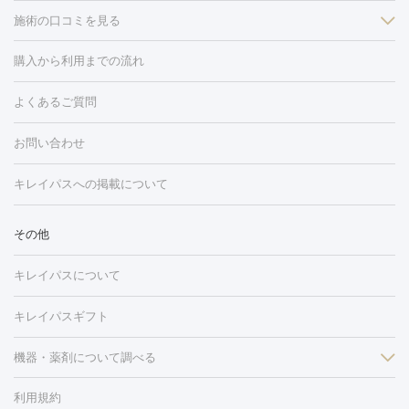
施術の口コミを見る
美白
白玉点滴・白玉注射
高濃度ビタミンC点滴
美容内服
フォトフェイシャルM22
フラクショナルレーザー
レーザートーニ
購入から利用までの流れ
ング
ケミカルピーリング
プラセンタ注射
イオン導入
しみ・そばかす・肝斑
よくあるご質問
HIFU（ハイフ）
白玉点滴・白玉注射
高濃度ビタミンC点滴
フォトフェイシャル
レーザートーニング
ピコレーザートーニン
糸リフト
ボトックス
ボツリヌストキシン
エレクトロポレー
グ
フォトシルクプラス
美容内服
お問い合わせ
ション
ダーマペン
ピコフラクショナルレーザー
ピコレーザー
トーニング
ハイドラフェイシャル
マッサージピール
脂肪溶解
キレイパスへの掲載について
しわ・たるみ
注射
美容点滴・美容注射
フォトRF
PRP皮膚再生療法
脂肪
ヒアルロン酸注射
ボトックス注射
ボツリヌストキシン注射
水
冷却
医療脱毛（顔）
医療脱毛（全身）
医療脱毛（あし）
その他
光注射
PRP皮膚再生療法
RF治療（テノール）
スネコス注射
医療脱毛（VIO）
水光注射（ハリ・美肌）
レーザー治療（ハ
美容内服
キレイパスについて
リ・美肌）
光治療（フォトフェイシャルなど）
アートメイク
毛穴・ニキビ跡
BNLS
二重埋没
医療脱毛（背中）
医療脱毛（うで）
医療
キレイパスギフト
フラクショナルレーザー
ピコフラクショナルレーザー
ダーマペ
脱毛（脇）
にんにく注射
ピアス穴あけ
AGA
医療脱毛
ン
機器・薬剤について調べる
ハイドラフェイシャル
ベルベットスキン
ポテンツァ
美
（胸）
ほくろ・いぼ切除
レーザー治療（ほくろ・いぼ除去）
容内服
タトゥー除去
医療痩身
傷跡治療
医療脱毛（おなか）
疲
利用規約
薬剤