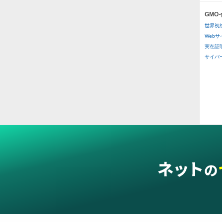
GM
医療
世界初
医療
Web
実在証
その
サイバー攻
二重
ス穴