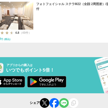
フォトフェイシャル ステラM22（全顔 2周照射）/
付
4.8
（49件）
0
円
(税込)
アプリからの購入は
いつでもポイント5倍！
シェア