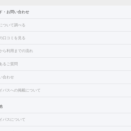
ド・お問い合わせ
について調べる
の口コミを見る
点滴・白玉注射
高濃度ビタミンC点滴
美容内服
トフェイシャルM22
フラクショナルレーザー
レーザートーニング
から利用までの流れ
ーリング
プラセンタ注射
イオン導入
HIFU（ハイフ）
白玉点滴
・そばかす・肝斑
あるご質問
高濃度ビタミンC点滴
糸リフト
ボトックス
ボツリヌストキシン
トフェイシャル
レーザートーニング
ピコレーザートーニング
フォ
トロポレーション
ダーマペン
ピコフラクショナルレーザー
ピコレ
ラス
美容内服
い合わせ
ニング
ハイドラフェイシャル
マッサージピール
脂肪溶解注射
美
美容注射
フォトRF
PRP皮膚再生療法
脂肪冷却
医療脱毛（顔）
イパスへの掲載について
・たるみ
毛（全身）
医療脱毛（あし）
医療脱毛（VIO）
水光注射（ハリ・美
ルロン酸注射
ボトックス注射
ボツリヌストキシン注射
水光注射
レーザー治療（ハリ・美肌）
光治療（フォトフェイシャルなど）
他
再生療法
RF治療（テノール）
スネコス注射
美容内服
ク
BNLS
二重埋没
医療脱毛（背中）
医療脱毛（うで）
医療脱
イパスについて
・ニキビ跡
）
にんにく注射
ピアス穴あけ
AGA
医療脱毛（胸）
ほくろ・
クショナルレーザー
ピコフラクショナルレーザー
ダーマペン
ハイ
レーザー治療（ほくろ・いぼ除去）
タトゥー除去
医療痩身
傷跡