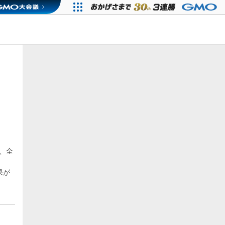
、全
果が