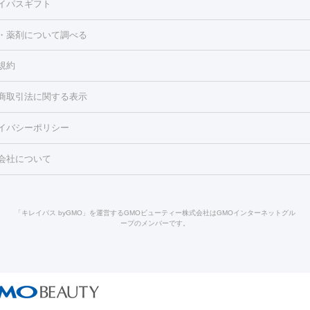
イパスギフト
シャル
ベルベットスキン
ポテンツァ
美容内服
医療脱毛（おなか）
疲労回復点滴・疲労回復注射
くま治療
切開施
・薬剤について調べる
リケートゾーンケア
ホワイトニング
わきが治療
カベリン
隆鼻術
ろ・いぼ
毛（お尻）
ショッピングリフト
ガミースマイル治療
レーザー治療
規約
2レーザー
くすみ）
水光注射（しみ・くすみ）
RF治療
レーザー治療（毛穴・
ェノックス
クレヴィエル
ファットインパクト
ヒアルロニダーゼ
）
涙袋ヒアルロン酸
顎ヒアルロン酸
唇ヒアルロン酸注射
水光注
商取引法に関する表示
・フェイスライン
酸マクロゴールピーリング
ボライト
幹細胞培養上清液
穴・ニキビ跡）
鼻ヒアルロン酸注射
医療脱毛（うなじ）
ヒアルロ
FU（ハイフ）
糸リフト
ショッピングリフト
イバシーポリシー
豊胸）
レーザー治療（黒ずみ）
医療脱毛（指）
ダイエット点滴・ 
ト注射
レーザーピーリング
レーザー治療（しみスポット照射）
ベ
・ダイエット
ッカ
プラズマシャワー
ウルトラセルQプラス
BBL光治療
メディ
会社について
キン
レーザー治療（赤み改善）
マイクロボトックス（ボトックスリフ
溶解注射
BNLS・BNLS neo
カベリン
輪郭注射（MLM）
脂肪冷
ジェネシス
ウルトラアクセント
ウルトラフォーマー（ウルトラフ
クリーニング
GLP-1
セラミック治療
医療脱毛（ヒゲ）
ポテ
）
サーマクール
イントラセル
イントラジェン
QスイッチYAGレ
トラネキサム酸
ジェントルマックスプロ
イボ取り
シミ取り
シ
「キレイパス byGMO」を運営するGMOビューティー株式会社はGMOインターネットグル
Qスイッチルビーレーザー
ヴァンキッシュ
ミラドライ
フォトRF
ープのメンバーです。
点滴
美容注射
ケミカルピーリング
マッサージピール
イオン導入
皮膚科）
ハイドラジェントル
ルメッカ
ジェネシス
リジュラン
レクトロポレーション
レーザーピーリング
美容内服
他
ライト
Vビーム
シルファーム
スネコス
インモード
オリジオ
ドファインリフト
肩こり注射
ドラッグデリバリー（ポテンツァ）
リピール
サーマジェン
リバースピール
オンダリフト
ジュベルッ
回復・健康
ビーフラクショナル
センタ注射
にんにく注射