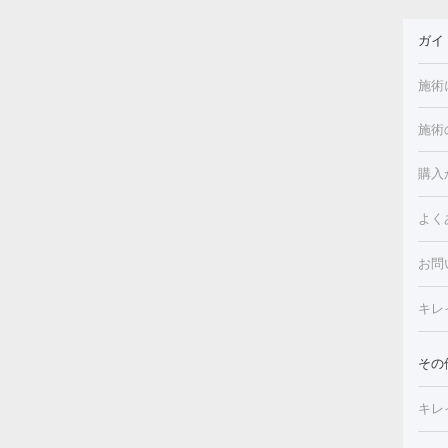
ガイ
施術
施術
美白
白玉
フォ
購入
ルピ
しみ
よく
注射
フォ
レク
クプ
お問
トー
滴・
キレ
しわ
療脱
ヒア
肌）
その
皮膚
メイ
キレ
毛穴
（脇
フラ
切除