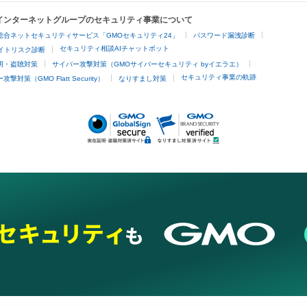
Oインターネットグループのセキュリティ事業について
脱毛
総合ネットセキュリティサービス「GMOセキュリティ24」
パスワード漏洩診断
脱毛（VIO）
医療脱毛
セキュリティ相談AIチャットボット
サイトリスク診断
明・盗聴対策
サイバー攻撃対策（GMOサイバーセキュリティ byイエラエ）
他
セキュリティ事業の軌跡
撃対策（GMO Flatt Security）
なりすまし対策
埋没
アートメイク
ガミースマイル治療
オフィスホワイトニング
あけ