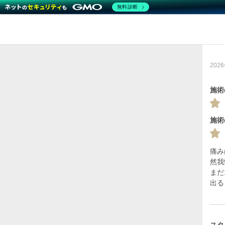
無料診断
202
施術
施術
痛み
然我
まだ
出る
スタ