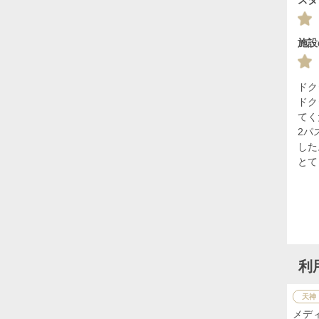
施設
ドク
ドク
てく
2パ
した
とて
利
天神
メデ