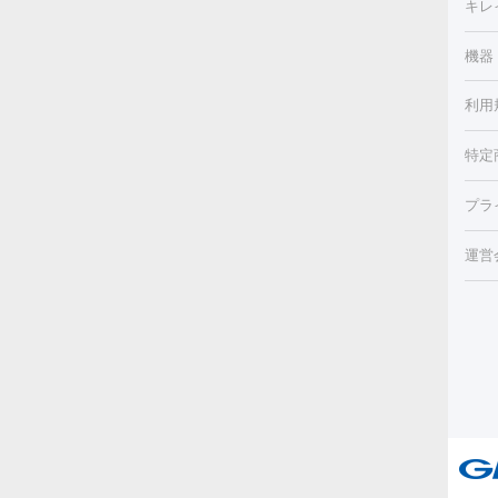
キレ
ェイ
療
機器
デ
ほく
療脱
利用
薬剤
CO
み・
リジ
ビ跡
特定
小顔
チル
（毛
HI
プラ
射（
機器
エッ
痩身
ルメ
運営
トス
脂肪
ター
ト）
ーⅢ
美肌
ァ
ー
美容
り（
エ
その
イム
リー
ラノ
疲労
ル
プラ