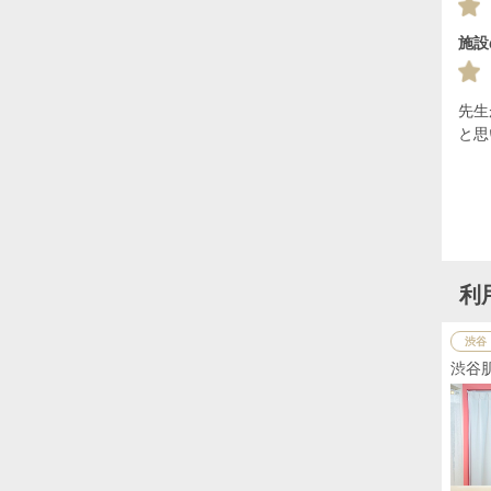
施設
先生
と思
利
渋谷
渋谷