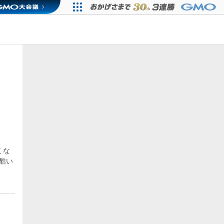
くな
酷い