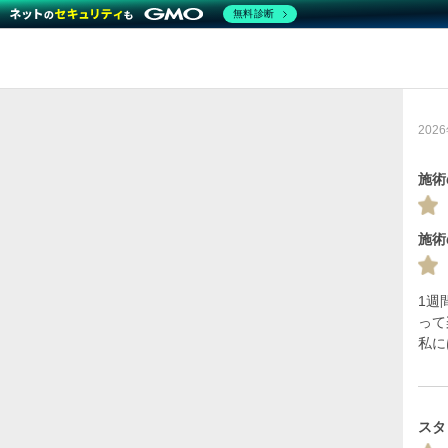
無料診断
20
施術
施術
1週
って
私に
スタ