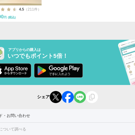
4.5
（211件）
00
円
(税込)
アプリからの購入は
いつでもポイント5倍！
シェア
ド・お問い合わせ
について調べる