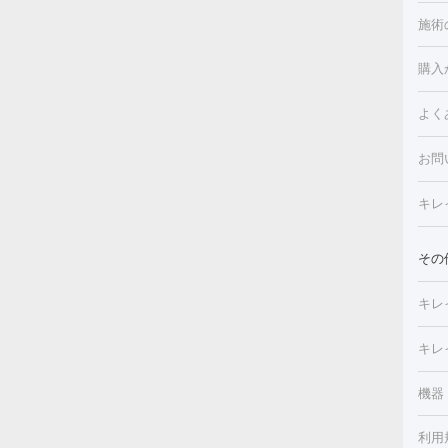
施術
美白
白玉
フォ
購入
ルピ
しみ
よく
注射
フォ
レク
クプ
お問
トー
滴・
キレ
しわ
療脱
ヒア
肌）
その
皮膚
メイ
キレ
毛穴
（脇
フラ
切除
キレ
ェイ
療
機器
デ
ほく
療脱
利用
薬剤
CO