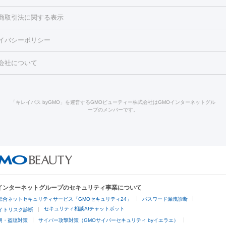
くすみ）
水光注射（しみ・くすみ）
RF治療
レーザー治療（毛穴・
ェノックス
クレヴィエル
ファットインパクト
ヒアルロニダーゼ
）
涙袋ヒアルロン酸
顎ヒアルロン酸
唇ヒアルロン酸注射
水光注
商取引法に関する表示
・フェイスライン
酸マクロゴールピーリング
ボライト
幹細胞培養上清液
穴・ニキビ跡）
鼻ヒアルロン酸注射
医療脱毛（うなじ）
ヒアルロ
FU（ハイフ）
糸リフト
ショッピングリフト
イバシーポリシー
豊胸）
レーザー治療（黒ずみ）
医療脱毛（指）
ダイエット点滴・ 
ト注射
レーザーピーリング
レーザー治療（しみスポット照射）
ベ
・ダイエット
ッカ
プラズマシャワー
ウルトラセルQプラス
BBL光治療
メディ
会社について
キン
レーザー治療（赤み改善）
マイクロボトックス（ボトックスリフ
溶解注射
BNLS・BNLS neo
カベリン
輪郭注射（MLM）
脂肪冷
ジェネシス
ウルトラアクセント
ウルトラフォーマー（ウルトラフ
クリーニング
GLP-1
セラミック治療
医療脱毛（ヒゲ）
ポテ
）
サーマクール
イントラセル
イントラジェン
QスイッチYAGレ
トラネキサム酸
ジェントルマックスプロ
イボ取り
シミ取り
シ
「キレイパス byGMO」を運営するGMOビューティー株式会社はGMOインターネットグル
Qスイッチルビーレーザー
ヴァンキッシュ
ミラドライ
フォトRF
ープのメンバーです。
点滴
美容注射
ケミカルピーリング
マッサージピール
イオン導入
皮膚科）
ハイドラジェントル
ルメッカ
ジェネシス
リジュラン
レクトロポレーション
レーザーピーリング
美容内服
他
ライト
Vビーム
シルファーム
スネコス
インモード
オリジオ
ドファインリフト
肩こり注射
ドラッグデリバリー（ポテンツァ）
リピール
サーマジェン
リバースピール
オンダリフト
ジュベルッ
回復・健康
ビーフラクショナル
センタ注射
にんにく注射
Oインターネットグループのセキュリティ事業について
脱毛
総合ネットセキュリティサービス「GMOセキュリティ24」
パスワード漏洩診断
脱毛（VIO）
医療脱毛
セキュリティ相談AIチャットボット
サイトリスク診断
明・盗聴対策
サイバー攻撃対策（GMOサイバーセキュリティ byイエラエ）