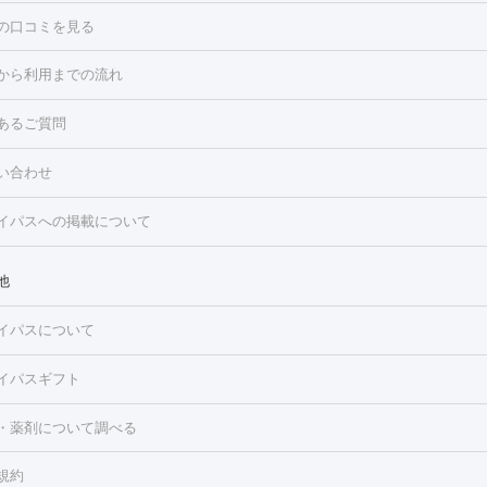
の口コミを見る
点滴・白玉注射
高濃度ビタミンC点滴
美容内服
トフェイシャルM22
フラクショナルレーザー
レーザートーニング
から利用までの流れ
ーリング
プラセンタ注射
イオン導入
HIFU（ハイフ）
白玉点滴
・そばかす・肝斑
あるご質問
高濃度ビタミンC点滴
糸リフト
ボトックス
ボツリヌストキシン
トフェイシャル
レーザートーニング
ピコレーザートーニング
フォ
トロポレーション
ダーマペン
ピコフラクショナルレーザー
ピコレ
ラス
美容内服
い合わせ
ニング
ハイドラフェイシャル
マッサージピール
脂肪溶解注射
美
美容注射
フォトRF
PRP皮膚再生療法
脂肪冷却
医療脱毛（顔）
イパスへの掲載について
・たるみ
毛（全身）
医療脱毛（あし）
医療脱毛（VIO）
水光注射（ハリ・美
ルロン酸注射
ボトックス注射
ボツリヌストキシン注射
水光注射
レーザー治療（ハリ・美肌）
光治療（フォトフェイシャルなど）
他
再生療法
RF治療（テノール）
スネコス注射
美容内服
ク
BNLS
二重埋没
医療脱毛（背中）
医療脱毛（うで）
医療脱
イパスについて
・ニキビ跡
）
にんにく注射
ピアス穴あけ
AGA
医療脱毛（胸）
ほくろ・
クショナルレーザー
ピコフラクショナルレーザー
ダーマペン
ハイ
レーザー治療（ほくろ・いぼ除去）
タトゥー除去
医療痩身
傷跡
イパスギフト
シャル
ベルベットスキン
ポテンツァ
美容内服
医療脱毛（おなか）
疲労回復点滴・疲労回復注射
くま治療
切開施
・薬剤について調べる
リケートゾーンケア
ホワイトニング
わきが治療
カベリン
隆鼻術
ろ・いぼ
毛（お尻）
ショッピングリフト
ガミースマイル治療
レーザー治療
規約
2レーザー