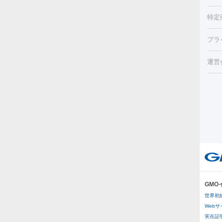
み・
リジ
ビ跡
特定
小顔
チル
（毛
HI
プラ
射（
機器
エッ
痩身
ルメ
運営
トス
脂肪
ター
ト）
ーⅢ
美肌
ァ
ー
美容
り（
エ
その
イム
リー
ラノ
疲労
ル
プラ
GM
医療
世界初
医療
Web
実在証