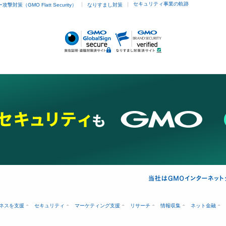
他
セキュリティ事業の軌跡
撃対策（GMO Flatt Security）
なりすまし対策
埋没
アートメイク
ガミースマイル治療
オフィスホワイトニング
あけ
ネスを支援
セキュリティ
マーケティング支援
リサーチ
情報収集
ネット金融