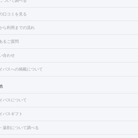
について調べる
の口コミを見る
点滴・白玉注射
高濃度ビタミンC点滴
美容内服
トフェイシャルM22
フラクショナルレーザー
レーザートーニング
から利用までの流れ
ーリング
プラセンタ注射
イオン導入
HIFU（ハイフ）
白玉点滴
・そばかす・肝斑
あるご質問
高濃度ビタミンC点滴
糸リフト
ボトックス
ボツリヌストキシン
トフェイシャル
レーザートーニング
ピコレーザートーニング
フォ
トロポレーション
ダーマペン
ピコフラクショナルレーザー
ピコレ
ラス
美容内服
い合わせ
ニング
ハイドラフェイシャル
マッサージピール
脂肪溶解注射
美
美容注射
フォトRF
PRP皮膚再生療法
脂肪冷却
医療脱毛（顔）
イパスへの掲載について
・たるみ
毛（全身）
医療脱毛（あし）
医療脱毛（VIO）
水光注射（ハリ・美
ルロン酸注射
ボトックス注射
ボツリヌストキシン注射
水光注射
レーザー治療（ハリ・美肌）
光治療（フォトフェイシャルなど）
他
再生療法
RF治療（テノール）
スネコス注射
美容内服
ク
BNLS
二重埋没
医療脱毛（背中）
医療脱毛（うで）
医療脱
イパスについて
・ニキビ跡
）
にんにく注射
ピアス穴あけ
AGA
医療脱毛（胸）
ほくろ・
クショナルレーザー
ピコフラクショナルレーザー
ダーマペン
ハイ
レーザー治療（ほくろ・いぼ除去）
タトゥー除去
医療痩身
傷跡
イパスギフト
シャル
ベルベットスキン
ポテンツァ
美容内服
医療脱毛（おなか）
疲労回復点滴・疲労回復注射
くま治療
切開施
・薬剤について調べる
リケートゾーンケア
ホワイトニング
わきが治療
カベリン
隆鼻術
ろ・いぼ
毛（お尻）
ショッピングリフト
ガミースマイル治療
レーザー治療