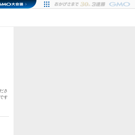
ださ
です