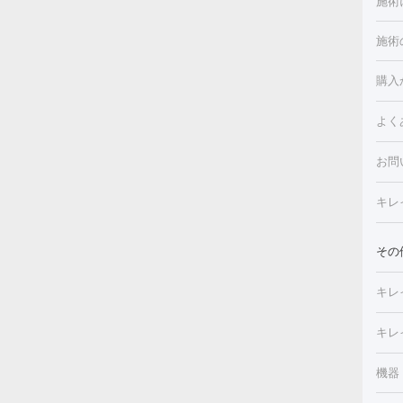
施術
施術
美白
白玉
フォ
購入
ルピ
しみ
よく
注射
フォ
レク
クプ
お問
トー
滴・
キレ
しわ
療脱
ヒア
肌）
その
皮膚
メイ
キレ
毛穴
（脇
フラ
切除
キレ
ェイ
療
機器
デ
ほく
療脱