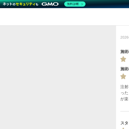
無料診断
20
施術
施術
注射
った
が楽
スタ