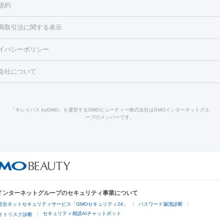
規約
2レーザー
くすみ）
水光注射（しみ・くすみ）
RF治療
レーザー治療（毛穴・
ェノックス
クレヴィエル
ファットインパクト
ヒアルロニダーゼ
）
涙袋ヒアルロン酸
顎ヒアルロン酸
唇ヒアルロン酸注射
水光注
商取引法に関する表示
・フェイスライン
酸マクロゴールピーリング
ボライト
幹細胞培養上清液
穴・ニキビ跡）
鼻ヒアルロン酸注射
医療脱毛（うなじ）
ヒアルロ
FU（ハイフ）
糸リフト
ショッピングリフト
イバシーポリシー
豊胸）
レーザー治療（黒ずみ）
医療脱毛（指）
ダイエット点滴・ 
ト注射
レーザーピーリング
レーザー治療（しみスポット照射）
ベ
・ダイエット
ッカ
プラズマシャワー
ウルトラセルQプラス
BBL光治療
メディ
会社について
キン
レーザー治療（赤み改善）
マイクロボトックス（ボトックスリフ
溶解注射
BNLS・BNLS neo
カベリン
輪郭注射（MLM）
脂肪冷
ジェネシス
ウルトラアクセント
ウルトラフォーマー（ウルトラフ
クリーニング
GLP-1
セラミック治療
医療脱毛（ヒゲ）
ポテ
）
サーマクール
イントラセル
イントラジェン
QスイッチYAGレ
トラネキサム酸
ジェントルマックスプロ
イボ取り
シミ取り
シ
「キレイパス byGMO」を運営するGMOビューティー株式会社はGMOインターネットグル
Qスイッチルビーレーザー
ヴァンキッシュ
ミラドライ
フォトRF
ープのメンバーです。
点滴
美容注射
ケミカルピーリング
マッサージピール
イオン導入
皮膚科）
ハイドラジェントル
ルメッカ
ジェネシス
リジュラン
レクトロポレーション
レーザーピーリング
美容内服
他
ライト
Vビーム
シルファーム
スネコス
インモード
オリジオ
ドファインリフト
肩こり注射
ドラッグデリバリー（ポテンツァ）
リピール
サーマジェン
リバースピール
オンダリフト
ジュベルッ
回復・健康
ビーフラクショナル
センタ注射
にんにく注射
Oインターネットグループのセキュリティ事業について
脱毛
総合ネットセキュリティサービス「GMOセキュリティ24」
パスワード漏洩診断
脱毛（VIO）
医療脱毛
セキュリティ相談AIチャットボット
サイトリスク診断