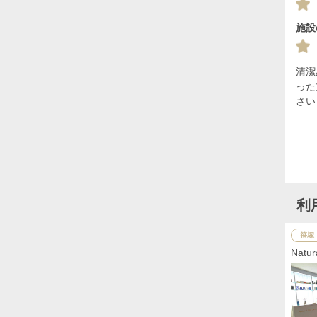
施設
清潔
った
さい
利
笹塚
Nat