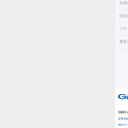
利用
薬剤
CO
み・
リジ
ビ跡
特定
小顔
チル
（毛
HI
プラ
射（
機器
エッ
痩身
ルメ
運営
トス
脂肪
ター
ト）
ーⅢ
美肌
ァ
ー
美容
り（
エ
その
イム
リー
ラノ
疲労
ル
プラ
GM
医療
世界初
医療
Web