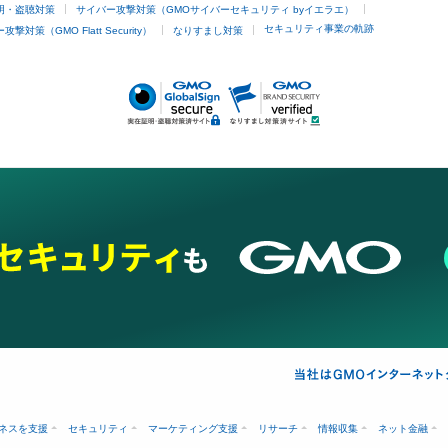
明・盗聴対策
サイバー攻撃対策（GMOサイバーセキュリティ byイエラエ）
他
セキュリティ事業の軌跡
撃対策（GMO Flatt Security）
なりすまし対策
埋没
アートメイク
ガミースマイル治療
オフィスホワイトニング
あけ
ネスを支援
セキュリティ
マーケティング支援
リサーチ
情報収集
ネット金融