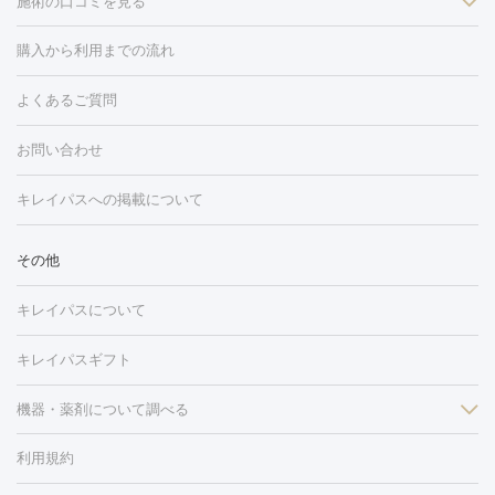
施術の口コミを見る
美白
白玉点滴・白玉注射
高濃度ビタミンC点滴
美容内服
フォトフェイシャルM22
フラクショナルレーザー
レーザートーニ
購入から利用までの流れ
ング
ケミカルピーリング
プラセンタ注射
イオン導入
しみ・そばかす・肝斑
よくあるご質問
HIFU（ハイフ）
白玉点滴・白玉注射
高濃度ビタミンC点滴
フォトフェイシャル
レーザートーニング
ピコレーザートーニン
糸リフト
ボトックス
ボツリヌストキシン
エレクトロポレー
グ
フォトシルクプラス
美容内服
お問い合わせ
ション
ダーマペン
ピコフラクショナルレーザー
ピコレーザー
トーニング
ハイドラフェイシャル
マッサージピール
脂肪溶解
キレイパスへの掲載について
しわ・たるみ
注射
美容点滴・美容注射
フォトRF
PRP皮膚再生療法
脂肪
ヒアルロン酸注射
ボトックス注射
ボツリヌストキシン注射
水
冷却
医療脱毛（顔）
医療脱毛（全身）
医療脱毛（あし）
その他
光注射
PRP皮膚再生療法
RF治療（テノール）
スネコス注射
医療脱毛（VIO）
水光注射（ハリ・美肌）
レーザー治療（ハ
美容内服
キレイパスについて
リ・美肌）
光治療（フォトフェイシャルなど）
アートメイク
毛穴・ニキビ跡
BNLS
二重埋没
医療脱毛（背中）
医療脱毛（うで）
医療
キレイパスギフト
フラクショナルレーザー
ピコフラクショナルレーザー
ダーマペ
脱毛（脇）
にんにく注射
ピアス穴あけ
AGA
医療脱毛
ン
機器・薬剤について調べる
ハイドラフェイシャル
ベルベットスキン
ポテンツァ
美
（胸）
ほくろ・いぼ切除
レーザー治療（ほくろ・いぼ除去）
容内服
タトゥー除去
医療痩身
傷跡治療
医療脱毛（おなか）
疲
利用規約
薬剤
労回復点滴・疲労回復注射
くま治療
切開施術
デリケートゾー
リジェノックス
クレヴィエル
ファットインパクト
ヒアルロニ
ほくろ・いぼ