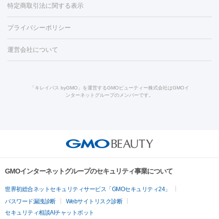
ンケア
ホワイトニング
わきが治療
カベリン
隆鼻術
医療
特定商取引法に関する表示
ダーゼ
サリチル酸マクロゴールピーリング
ボライト
幹細胞培
CO2レーザー
脱毛（お尻）
ショッピングリフト
ガミースマイル治療
レーザ
養上清液
プライバシーポリシー
ー治療（しみ・くすみ）
水光注射（しみ・くすみ）
RF治療
レ
小顔・フェイスライン
ーザー治療（毛穴・ニキビ跡）
涙袋ヒアルロン酸
顎ヒアルロン
機器
運営会社について
HIFU（ハイフ）
糸リフト
ショッピングリフト
酸
唇ヒアルロン酸注射
水光注射（毛穴・ニキビ跡）
鼻ヒアル
ルメッカ
プラズマシャワー
ウルトラセルQプラス
BBL光治
ロン酸注射
医療脱毛（うなじ）
ヒアルロン酸注射（豊胸）
レ
痩身・ダイエット
療
メディオスター
ジェネシス
ウルトラアクセント
ウルト
ーザー治療（黒ずみ）
医療脱毛（指）
ダイエット点滴・ ダイエ
脂肪溶解注射
BNLS・BNLS neo
カベリン
輪郭注射（MLM）
「キレイパス byGMO」を運営するGMOビューティー株式会社はGMOイ
ラフォーマー（ウルトラフォーマーⅢ）
サーマクール
イントラ
ンターネットグループのメンバーです。
ット注射
レーザーピーリング
レーザー治療（しみスポット照
脂肪冷却
セル
イントラジェン
QスイッチYAGレーザー
Qスイッチルビ
射）
ベルベットスキン
レーザー治療（赤み改善）
マイクロボ
ーレーザー
ヴァンキッシュ
ミラドライ
フォトRF
美肌
トックス（ボトックスリフト）
クリーニング
GLP-1
セラミッ
美容点滴
美容注射
ケミカルピーリング
マッサージピール
その他
ク治療
医療脱毛（ヒゲ）
ポテンツァ
トラネキサム酸
ジェ
イオン導入
エレクトロポレーション
レーザーピーリング
美
リードファインリフト
肩こり注射
ドラッグデリバリー（ポテン
ントルマックスプロ
イボ取り
シミ取り
シミ取り（皮膚科）
容内服
ツァ）
ハイドラジェントル
ルメッカ
ジェネシス
リジュラン
ラ
GMOインターネットグループのセキュリティ事業について
イムライト
Vビーム
シルファーム
スネコス
インモード
疲労回復・健康
世界初総合ネットセキュリティサービス「GMOセキュリティ24」
オリジオ
ミラノリピール
サーマジェン
リバースピール
パスワード漏洩診断
Webサイトリスク診断
プラセンタ注射
にんにく注射
オンダリフト
ジュベルック
ルビーフラクショナル
セキュリティ相談AIチャットボット